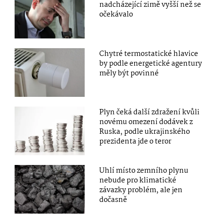
nadcházející zimě vyšší než se
očekávalo
Chytré termostatické hlavice
by podle energetické agentury
měly být povinné
Plyn čeká další zdražení kvůli
novému omezení dodávek z
Ruska, podle ukrajinského
prezidenta jde o teror
Uhlí místo zemního plynu
nebude pro klimatické
závazky problém, ale jen
dočasně