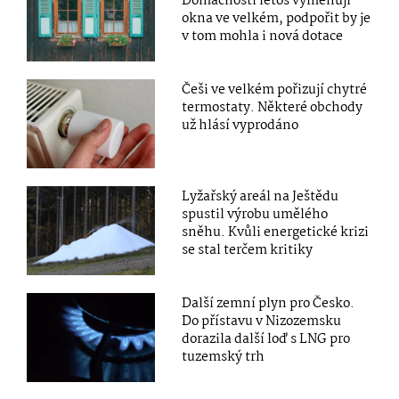
Domácnosti letos vyměňují
okna ve velkém, podpořit by je
v tom mohla i nová dotace
Češi ve velkém pořizují chytré
termostaty. Některé obchody
už hlásí vyprodáno
Lyžařský areál na Ještědu
spustil výrobu umělého
sněhu. Kvůli energetické krizi
se stal terčem kritiky
Další zemní plyn pro Česko.
Do přístavu v Nizozemsku
dorazila další loď s LNG pro
tuzemský trh