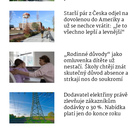
Starší pár z Česka odjel na
dovolenou do Ameriky a
už se nechce vrátit: „Je to
všechno lepší a levnější“
„Rodinné důvody“ jako
omluvenka dítěte už
nestačí. Školy chtějí znát
skutečný důvod absence a
strkají nos do soukromí
Dodavatel elektřiny právě
zlevňuje zákazníkům
dodávky o 30 %. Nabídka
platí jen do konce roku