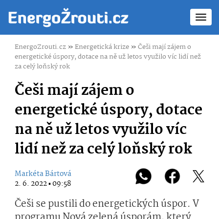
Toggl
navig
EnergoZrouti.cz
»
Energetická krize
»
Češi mají zájem o
energetické úspory, dotace na ně už letos využilo víc lidí než
za celý loňský rok
Češi mají zájem o
energetické úspory, dotace
na ně už letos využilo víc
lidí než za celý loňský rok
Markéta Bártová
2. 6. 2022 ▪ 09:58
Češi se pustili do energetických úspor. V
programu Nová zelená úsporám, který