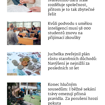
svatebního daru stále
rozděluje společnost,
přitom je to tak zbytečné
řešit
Kvůli podvodu s umělou
inteligencí musí 58 000
studentů znovu na
přijímací zkoušky
Juchelka zveřejnil plán
růstu starobních důchodů:
Navýšení je nejnižší za
posledních 10 let
Konec hlučným
sousedům: I běžné sekání
trávy omezují přísná
pravidla. Za porušení hrozí
pokuta