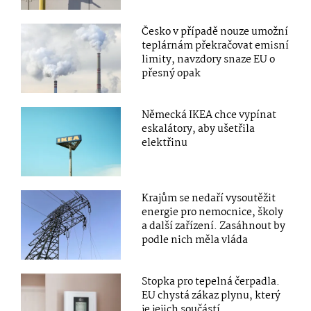
Česko v případě nouze umožní
teplárnám překračovat emisní
limity, navzdory snaze EU o
přesný opak
Německá IKEA chce vypínat
eskalátory, aby ušetřila
elektřinu
Krajům se nedaří vysoutěžit
energie pro nemocnice, školy
a další zařízení. Zasáhnout by
podle nich měla vláda
Stopka pro tepelná čerpadla.
EU chystá zákaz plynu, který
je jejich součástí