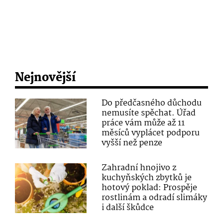
Nejnovější
Do předčasného důchodu
nemusíte spěchat. Úřad
práce vám může až 11
měsíců vyplácet podporu
vyšší než penze
Zahradní hnojivo z
kuchyňských zbytků je
hotový poklad: Prospěje
rostlinám a odradí slimáky
i další škůdce