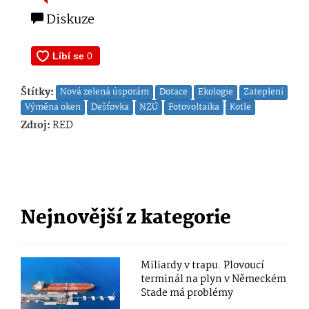
Diskuze
Štítky:
Nová zelená úsporám
Dotace
Ekologie
Zateplení
Výměna oken
Dešťovka
NZÚ
Fotovoltaika
Kotle
Zdroj:
RED
Nejnovější z kategorie
Miliardy v trapu. Plovoucí
terminál na plyn v Německém
Stade má problémy