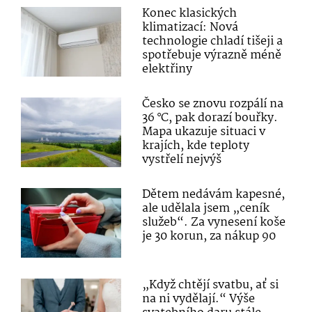
Konec klasických
klimatizací: Nová
technologie chladí tišeji a
spotřebuje výrazně méně
elektřiny
Česko se znovu rozpálí na
36 °C, pak dorazí bouřky.
Mapa ukazuje situaci v
krajích, kde teploty
vystřelí nejvýš
Dětem nedávám kapesné,
ale udělala jsem „ceník
služeb“. Za vynesení koše
je 30 korun, za nákup 90
„Když chtějí svatbu, ať si
na ni vydělají.“ Výše