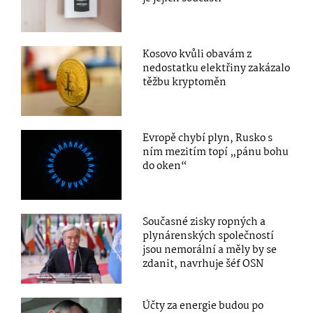
Kosovo kvůli obavám z
nedostatku elektřiny zakázalo
těžbu kryptoměn
Evropě chybí plyn, Rusko s
ním mezitím topí „pánu bohu
do oken“
Současné zisky ropných a
plynárenských společností
jsou nemorální a měly by se
zdanit, navrhuje šéf OSN
Účty za energie budou po