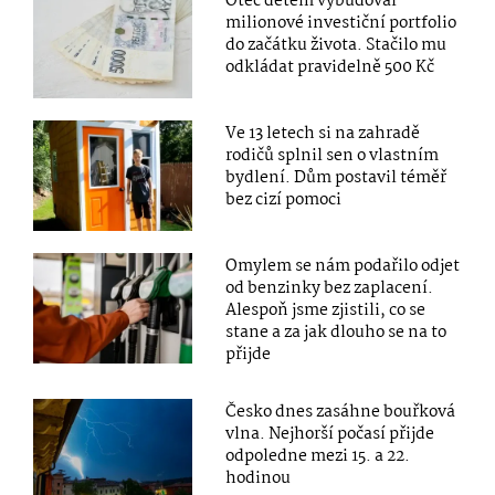
Otec dětem vybudoval
milionové investiční portfolio
do začátku života. Stačilo mu
odkládat pravidelně 500 Kč
Ve 13 letech si na zahradě
rodičů splnil sen o vlastním
bydlení. Dům postavil téměř
bez cizí pomoci
Omylem se nám podařilo odjet
od benzinky bez zaplacení.
Alespoň jsme zjistili, co se
stane a za jak dlouho se na to
přijde
Česko dnes zasáhne bouřková
vlna. Nejhorší počasí přijde
odpoledne mezi 15. a 22.
hodinou