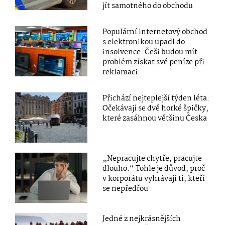
jít samotného do obchodu
Populární internetový obchod
s elektronikou upadl do
insolvence. Češi budou mít
problém získat své peníze při
reklamaci
Přichází nejteplejší týden léta:
Očekávají se dvě horké špičky,
které zasáhnou většinu Česka
„Nepracujte chytře, pracujte
dlouho.“ Tohle je důvod, proč
v korporátu vyhrávají ti, kteří
se nepředřou
Jedné z nejkrásnějších