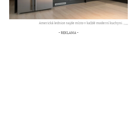
Americká lednice najde místo v každé moderní kuchyni. ,
...