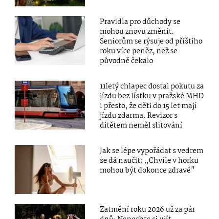
Pravidla pro důchody se
mohou znovu změnit.
Seniorům se rýsuje od příštího
roku více peněz, než se
původně čekalo
11letý chlapec dostal pokutu za
jízdu bez lístku v pražské MHD
i přesto, že děti do 15 let mají
jízdu zdarma. Revizor s
dítětem neměl slitování
Jak se lépe vypořádat s vedrem
se dá naučit: „Chvíle v horku
mohou být dokonce zdravé"
Zatmění roku 2026 už za pár