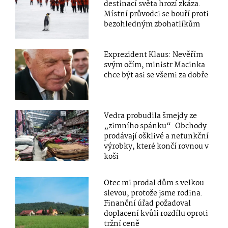
destinací světa hrozí zkáza.
Místní průvodci se bouří proti
bezohledným zbohatlíkům
Exprezident Klaus: Nevěřím
svým očím, ministr Macinka
chce být asi se všemi za dobře
Vedra probudila šmejdy ze
„zimního spánku“. Obchody
prodávají ošklivé a nefunkční
výrobky, které končí rovnou v
koši
Otec mi prodal dům s velkou
slevou, protože jsme rodina.
Finanční úřad požadoval
doplacení kvůli rozdílu oproti
tržní ceně