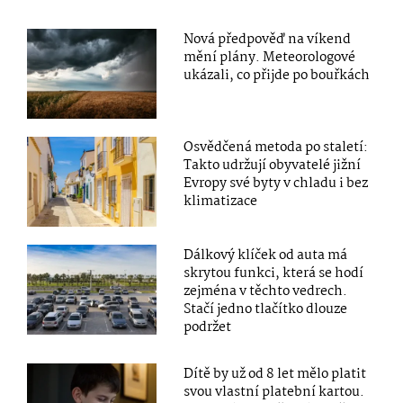
Nová předpověď na víkend
mění plány. Meteorologové
ukázali, co přijde po bouřkách
Osvědčená metoda po staletí:
Takto udržují obyvatelé jižní
Evropy své byty v chladu i bez
klimatizace
Dálkový klíček od auta má
skrytou funkci, která se hodí
zejména v těchto vedrech.
Stačí jedno tlačítko dlouze
podržet
Dítě by už od 8 let mělo platit
svou vlastní platební kartou.