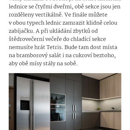
lednice se čtyřmi dveřmi, obě sekce jsou jen
rozděleny vertikálně. Ve finále můžete
v obou typech lednic zamrazit klidně celou
zabíjačku. A při ukládání zbytků od
štědrovečerní večeře do chladící sekce
nemusíte hrát Tetris. Bude tam dost místa
na bramborový salát i na cukroví beztoho,
aby obě mísy stály na sobě.