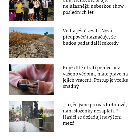
dnů: Nenechte si ujít
nejúžasnější nebeskou show
posledních let
Vedra ještě zesílí. Nová
předpověď naznačuje, že
budou padat další rekordy
Když dítě utratí peníze bez
vašeho vědomí, máte právo na
jejich vrácení. Postup je vcelku
snadný
„To, že jsme pro vás hrdinové,
nám složenky nezaplatí.“
Hasiči se dožadují navýšení
mezd