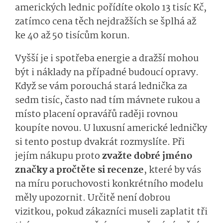
amerických lednic pořídíte okolo 13 tisíc Kč,
zatímco cena těch nejdražších se šplhá až
ke 40 až 50 tisícům korun.
Vyšší je i spotřeba energie a dražší mohou
být i náklady na případné budoucí opravy.
Když se vám porouchá stará lednička za
sedm tisíc, často nad tím mávnete rukou a
místo placení opravářů raději rovnou
koupíte novou. U luxusní americké ledničky
si tento postup dvakrát rozmyslíte. Při
jejím nákupu proto
zvažte dobré jméno
značky a pročtěte si recenze
, které by vás
na míru poruchovosti konkrétního modelu
měly upozornit. Určitě není dobrou
vizitkou, pokud zákazníci museli zaplatit tři