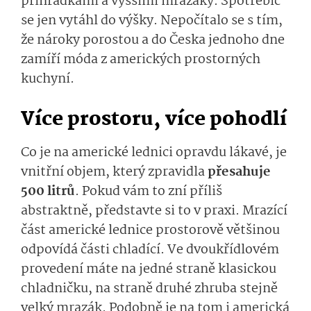
přihrádkami a vyššími mrazáky. Spotřebič
se jen vytáhl do výšky. Nepočítalo se s tím,
že nároky porostou a do Česka jednoho dne
zamíří móda z amerických prostorných
kuchyní.
Více prostoru, více pohodlí
Co je na americké lednici opravdu lákavé, je
vnitřní objem, který zpravidla
přesahuje
500 litrů
. Pokud vám to zní příliš
abstraktně, představte si to v praxi. Mrazící
část americké lednice prostorově většinou
odpovídá části chladící. Ve dvoukřídlovém
provedení máte na jedné straně klasickou
chladničku, na straně druhé zhruba stejně
velký mrazák. Podobně je na tom i americká