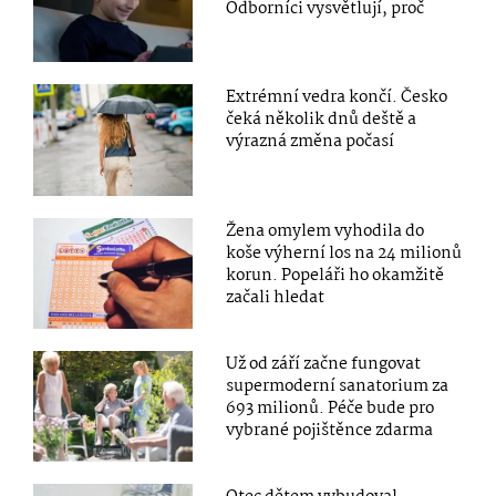
Odborníci vysvětlují, proč
Extrémní vedra končí. Česko
čeká několik dnů deště a
výrazná změna počasí
Žena omylem vyhodila do
koše výherní los na 24 milionů
korun. Popeláři ho okamžitě
začali hledat
Už od září začne fungovat
supermoderní sanatorium za
693 milionů. Péče bude pro
vybrané pojištěnce zdarma