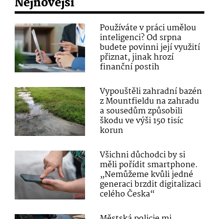
Nejnovější
Používáte v práci umělou
inteligenci? Od srpna
budete povinni její využití
přiznat, jinak hrozí
finanční postih
Vypouštěli zahradní bazén
z Mountfieldu na zahradu
a sousedům způsobili
škodu ve výši 150 tisíc
korun
Všichni důchodci by si
měli pořídit smartphone.
„Nemůžeme kvůli jedné
generaci brzdit digitalizaci
celého Česka“
Městská policie mi