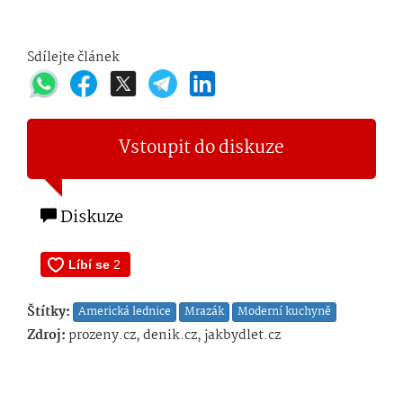
Sdílejte článek
Vstoupit do diskuze
Diskuze
Štítky:
Americká lednice
Mrazák
Moderní kuchyně
Zdroj:
prozeny.cz, denik.cz, jakbydlet.cz