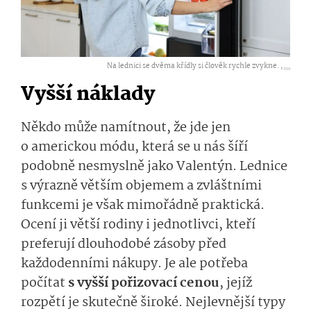
Na lednici se dvěma křídly si člověk rychle zvykne. ,
...
Vyšší náklady
Někdo může namítnout, že jde jen
o americkou módu, která se u nás šíří
podobně nesmyslně jako Valentýn. Lednice
s výrazně větším objemem a zvláštními
funkcemi je však mimořádně praktická.
Ocení ji větší rodiny i jednotlivci, kteří
preferují dlouhodobé zásoby před
každodenními nákupy. Je ale potřeba
počítat
s vyšší pořizovací cenou
, jejíž
rozpětí je skutečně široké. Nejlevnější typy