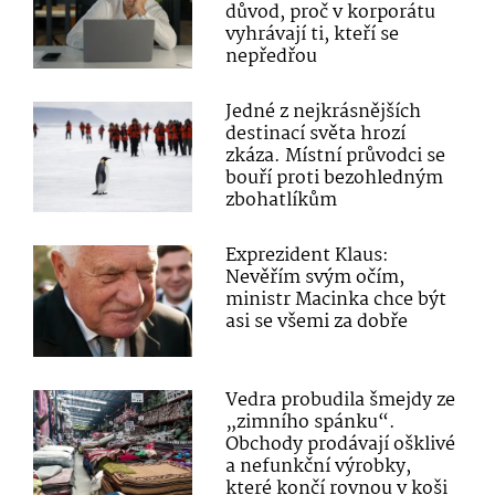
důvod, proč v korporátu
vyhrávají ti, kteří se
nepředřou
Jedné z nejkrásnějších
destinací světa hrozí
zkáza. Místní průvodci se
bouří proti bezohledným
zbohatlíkům
Exprezident Klaus:
Nevěřím svým očím,
ministr Macinka chce být
asi se všemi za dobře
Vedra probudila šmejdy ze
„zimního spánku“.
Obchody prodávají ošklivé
a nefunkční výrobky,
které končí rovnou v koši