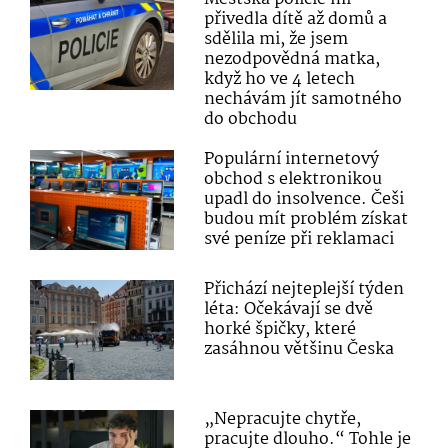
přivedla dítě až domů a
sdělila mi, že jsem
nezodpovědná matka,
když ho ve 4 letech
nechávám jít samotného
do obchodu
Populární internetový
obchod s elektronikou
upadl do insolvence. Češi
budou mít problém získat
své peníze při reklamaci
Přichází nejteplejší týden
léta: Očekávají se dvě
horké špičky, které
zasáhnou většinu Česka
„Nepracujte chytře,
pracujte dlouho.“ Tohle je