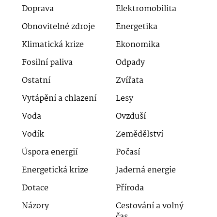
Doprava
Elektromobilita
Obnovitelné zdroje
Energetika
Klimatická krize
Ekonomika
Fosilní paliva
Odpady
Ostatní
Zvířata
Vytápění a chlazení
Lesy
Voda
Ovzduší
Vodík
Zemědělství
Úspora energií
Počasí
Energetická krize
Jaderná energie
Dotace
Příroda
Názory
Cestování a volný
čas