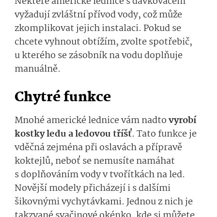
Některé americké lednice s dávkovačem
vyžadují zvláštní přívod vody, což může
zkomplikovat jejich instalaci. Pokud se
chcete vyhnout obtížím, zvolte spotřebič,
u kterého se zásobník na vodu doplňuje
manuálně.
Chytré funkce
Mnohé americké lednice vám nadto
vyrobí
kostky ledu a ledovou tříšť
. Tato funkce je
vděčná zejména při oslavách a přípravě
koktejlů, neboť se nemusíte namáhat
s doplňováním vody v tvořítkách na led.
Novější modely přicházejí i s dalšími
šikovnými vychytávkami. Jednou z nich je
takzvané svačinové okénko, kde si můžete