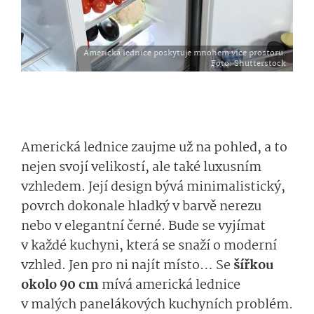
Americká lednice poskytuje mnohem více prostoru.
Foto
: Shutterstock
Americká lednice zaujme už na pohled, a to
nejen svojí velikostí, ale také luxusním
vzhledem. Její design bývá minimalistický,
povrch dokonale hladký v barvě nerezu
nebo v elegantní černé. Bude se vyjímat
v každé kuchyni, která se snaží o moderní
vzhled. Jen pro ni najít místo… Se
šířkou
okolo 90 cm
mívá americká lednice
v malých panelákových kuchyních problém.