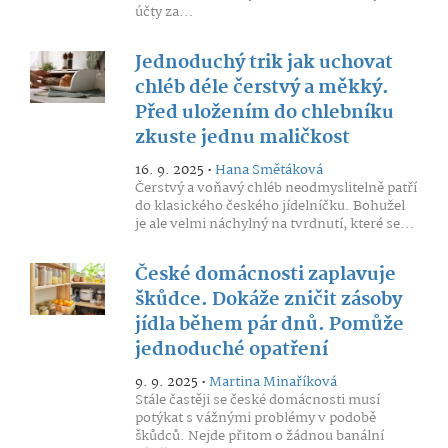
účty za...
Jednoduchý trik jak uchovat
chléb déle čerstvý a měkký.
Před uložením do chlebníku
zkuste jednu maličkost
16. 9. 2025 •
Hana Smětáková
Čerstvý a voňavý chléb neodmyslitelně patří
do klasického českého jídelníčku. Bohužel
je ale velmi náchylný na tvrdnutí, které se...
České domácnosti zaplavuje
škůdce. Dokáže zničit zásoby
jídla během pár dnů. Pomůže
jednoduché opatření
9. 9. 2025 •
Martina Minaříková
Stále častěji se české domácnosti musí
potýkat s vážnými problémy v podobě
škůdců. Nejde přitom o žádnou banální