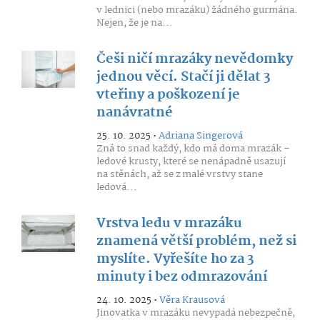
v lednici (nebo mrazáku) žádného gurmána.
Nejen, že je na...
Češi ničí mrazáky nevědomky
jednou věcí. Stačí ji dělat 3
vteřiny a poškození je
nanávratné
25. 10. 2025 •
Adriana Singerová
Zná to snad každý, kdo má doma mrazák –
ledové krusty, které se nenápadně usazují
na stěnách, až se z malé vrstvy stane
ledová...
Vrstva ledu v mrazáku
znamená větší problém, než si
myslíte. Vyřešíte ho za 3
minuty i bez odmrazování
24. 10. 2025 •
Věra Krausová
Jinovatka v mrazáku nevypadá nebezpečně,