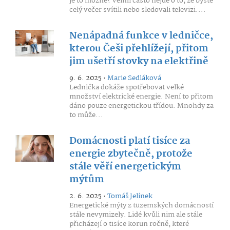
je to možné? Velmi často nejde o to, že byste
celý večer svítili nebo sledovali televizi....
Nenápadná funkce v ledničce,
kterou Češi přehlížejí, přitom
jim ušetří stovky na elektřině
9. 6. 2025 •
Marie Sedláková
Lednička dokáže spotřebovat velké
množství elektrické energie. Není to přitom
dáno pouze energetickou třídou. Mnohdy za
to může...
Domácnosti platí tisíce za
energie zbytečně, protože
stále věří energetickým
mýtům
2. 6. 2025 •
Tomáš Jelínek
Energetické mýty z tuzemských domácností
stále nevymizely. Lidé kvůli nim ale stále
přicházejí o tisíce korun ročně, které