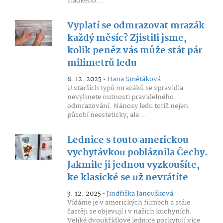
sladkého...
Vyplatí se odmrazovat mrazák
každý měsíc? Zjistili jsme,
kolik peněz vás může stát pár
milimetrů ledu
8. 12. 2025 •
Hana Smětáková
U starších typů mrazáků se zpravidla
nevyhnete nutnosti pravidelného
odmrazování. Nánosy ledu totiž nejen
působí neesteticky, ale...
Lednice s touto americkou
vychytávkou pobláznila Čechy.
Jakmile ji jednou vyzkoušíte,
ke klasické se už nevrátíte
3. 12. 2025 •
Jindřiška Janoušková
Vídáme je v amerických filmech a stále
častěji se objevují i v našich kuchyních.
Veliké dvoukřídlové lednice poskytují více