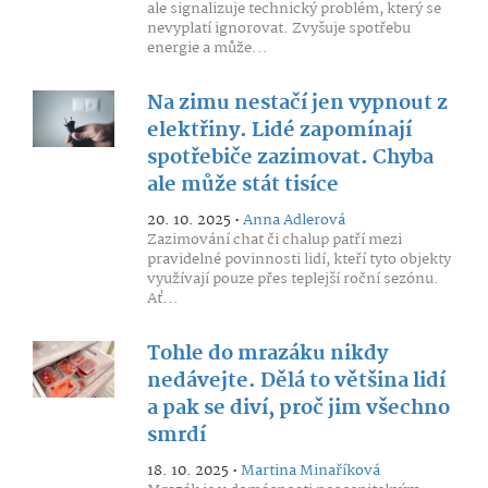
ale signalizuje technický problém, který se
nevyplatí ignorovat. Zvyšuje spotřebu
energie a může...
Na zimu nestačí jen vypnout z
elektřiny. Lidé zapomínají
spotřebiče zazimovat. Chyba
ale může stát tisíce
20. 10. 2025 •
Anna Adlerová
Zazimování chat či chalup patří mezi
pravidelné povinnosti lidí, kteří tyto objekty
využívají pouze přes teplejší roční sezónu.
Ať...
Tohle do mrazáku nikdy
nedávejte. Dělá to většina lidí
a pak se diví, proč jim všechno
smrdí
18. 10. 2025 •
Martina Minaříková