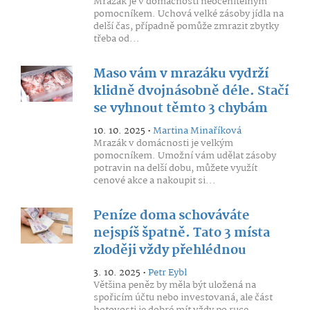
Mrazák je v domácnosti neocenitelným
pomocníkem. Uchová velké zásoby jídla na
delší čas, případně pomůže zmrazit zbytky
třeba od...
Maso vám v mrazáku vydrží
klidně dvojnásobně déle. Stačí
se vyhnout těmto 3 chybám
10. 10. 2025 •
Martina Minaříková
Mrazák v domácnosti je velkým
pomocníkem. Umožní vám udělat zásoby
potravin na delší dobu, můžete využít
cenové akce a nakoupit si...
Peníze doma schováváte
nejspíš špatně. Tato 3 místa
zloději vždy přehlédnou
3. 10. 2025 •
Petr Eybl
Většina peněz by měla být uložená na
spořicím účtu nebo investovaná, ale část