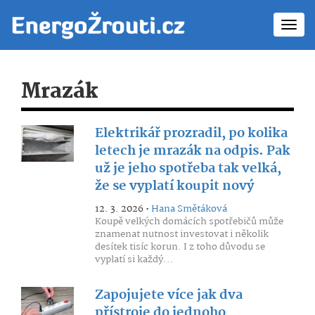
Toggl
navig
Mrazák
Elektrikář prozradil, po kolika
letech je mrazák na odpis. Pak
už je jeho spotřeba tak velká,
že se vyplatí koupit nový
12. 3. 2026 •
Hana Smětáková
Koupě velkých domácích spotřebičů může
znamenat nutnost investovat i několik
desítek tisíc korun. I z toho důvodu se
vyplatí si každý...
Zapojujete více jak dva
přístroje do jednoho