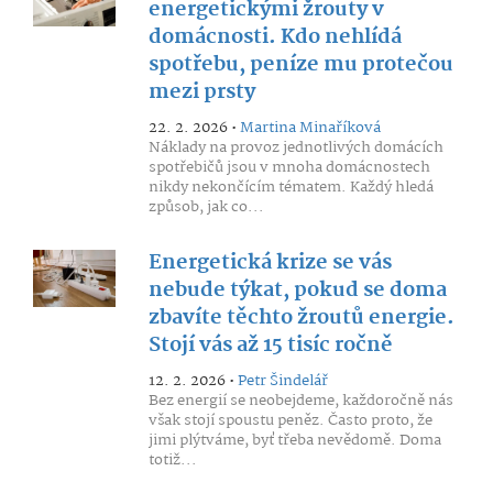
energetickými žrouty v
domácnosti. Kdo nehlídá
spotřebu, peníze mu protečou
mezi prsty
22. 2. 2026 •
Martina Minaříková
Náklady na provoz jednotlivých domácích
spotřebičů jsou v mnoha domácnostech
nikdy nekončícím tématem. Každý hledá
způsob, jak co...
Energetická krize se vás
nebude týkat, pokud se doma
zbavíte těchto žroutů energie.
Stojí vás až 15 tisíc ročně
12. 2. 2026 •
Petr Šindelář
Bez energií se neobejdeme, každoročně nás
však stojí spoustu peněz. Často proto, že
jimi plýtváme, byť třeba nevědomě. Doma
totiž...