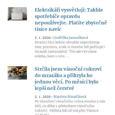
Elektrikáři vysvětlují: Takhle
spotřebiče opravdu
nepoužívejte. Platíte zbytečně
tisíce navíc
2. 1. 2026 •
Jindřiška Janoušková
Mrazící část lednic obvykle neposkytuje
moc prostoru, a tak si mnoho lidí pořizuje i
mrazák samostatný. Tím ale vyvstane
otázka, kam s ním....
Strčila jsem vánoční cukroví
do mrazáku a přikryla ho
jednou věcí. Po měsíci bylo
lepší než čerstvé
2. 1. 2026 •
Martina Minaříková
Po skončení vánočního volna mnoho z nás
řeší, co dělat s přebytkem vánočního
cukroví. Většina lidí už má přes Vánoce