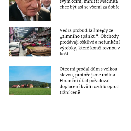
svým očím, ministr Macinka
chce být asi se všemi za dobře
Vedra probudila šmejdy ze
„zimního spánku“. Obchody
prodávají ošklivé a nefunkční
výrobky, které končí rovnou v
koši
Otec mi prodal dům s velkou
slevou, protože jsme rodina.
Finanční úřad požadoval
doplacení kvůli rozdílu oproti
tržní ceně