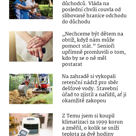
důchodců. Vláda na
poslední chvíli couvla od
slibované hranice odchodu
do důchodu
„Nechceme být dětem na
obtíž, když nám může
pomoct stát.“ Senioři
upřímně promluvili o tom,
kdo by se o ně měl
postarat
Na zahradě si vykopali
retenční nádrž pro sběr
dešťové vody. Stavební
úřad to zjistil a nařídil, ať ji
okamžitě zakopou
Z Temu jsem si koupil
klimatizaci za 1999 korun
a změřil, o kolik se sníží
teplota za dvě hodiny