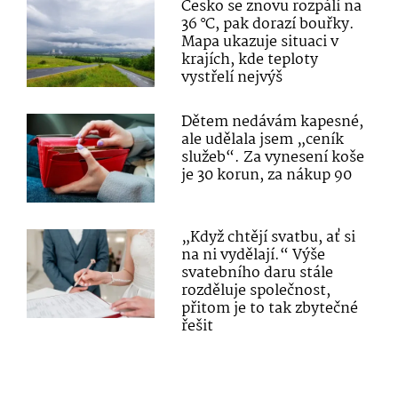
Česko se znovu rozpálí na
36 °C, pak dorazí bouřky.
Mapa ukazuje situaci v
krajích, kde teploty
vystřelí nejvýš
Dětem nedávám kapesné,
ale udělala jsem „ceník
služeb“. Za vynesení koše
je 30 korun, za nákup 90
„Když chtějí svatbu, ať si
na ni vydělají.“ Výše
svatebního daru stále
rozděluje společnost,
přitom je to tak zbytečné
řešit