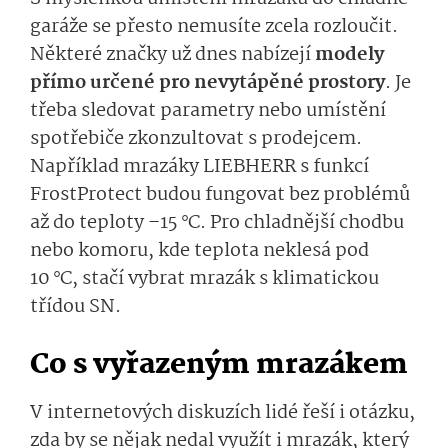
garáže se přesto nemusíte zcela rozloučit.
Některé značky už dnes nabízejí
modely
přímo určené pro nevytápěné prostory
. Je
třeba sledovat parametry nebo umístění
spotřebiče zkonzultovat s prodejcem.
Například mrazáky LIEBHERR s funkcí
FrostProtect budou fungovat bez problémů
až do teploty –15 °C. Pro chladnější chodbu
nebo komoru, kde teplota neklesá pod
10 °C, stačí vybrat mrazák s klimatickou
třídou SN.
Co s vyřazeným mrazákem
V internetových diskuzích lidé řeší i otázku,
zda by se nějak nedal využít i mrazák, který