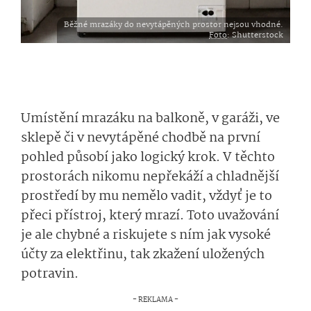
Běžné mrazáky do nevytápěných prostor nejsou vhodné.
Foto
: Shutterstock
Umístění mrazáku na balkoně, v garáži, ve
sklepě či v nevytápěné chodbě na první
pohled působí jako logický krok. V těchto
prostorách nikomu nepřekáží a chladnější
prostředí by mu nemělo vadit, vždyť je to
přeci přístroj, který mrazí. Toto uvažování
je ale chybné a riskujete s ním jak vysoké
účty za elektřinu, tak zkažení uložených
potravin.