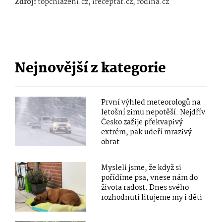
Zdroj:
topchlazeni.cz, ireceptar.cz, rodina.cz
Nejnovější z kategorie
První výhled meteorologů na
letošní zimu nepotěší. Nejdřív
Česko zažije překvapivý
extrém, pak udeří mrazivý
obrat
Mysleli jsme, že když si
pořídíme psa, vnese nám do
života radost. Dnes svého
rozhodnutí litujeme my i děti