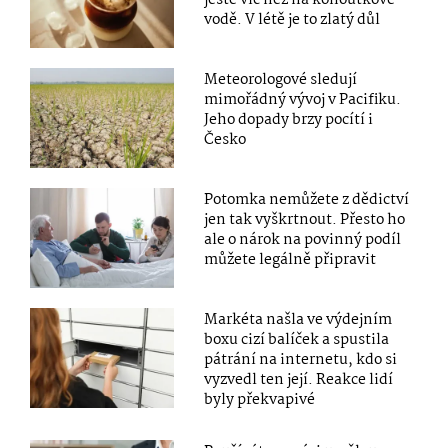
vodě. V létě je to zlatý důl
Meteorologové sledují
mimořádný vývoj v Pacifiku.
Jeho dopady brzy pocítí i
Česko
Potomka nemůžete z dědictví
jen tak vyškrtnout. Přesto ho
ale o nárok na povinný podíl
můžete legálně připravit
Markéta našla ve výdejním
boxu cizí balíček a spustila
pátrání na internetu, kdo si
vyzvedl ten její. Reakce lidí
byly překvapivé