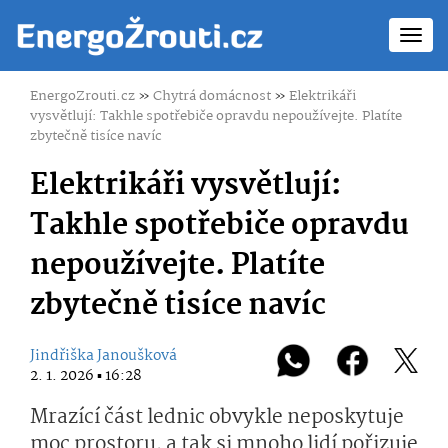
Toggl
navig
EnergoZrouti.cz
»
Chytrá domácnost
»
Elektrikáři
vysvětlují: Takhle spotřebiče opravdu nepoužívejte. Platíte
zbytečně tisíce navíc
Elektrikáři vysvětlují:
Takhle spotřebiče opravdu
nepoužívejte. Platíte
zbytečně tisíce navíc
Jindřiška Janoušková
2. 1. 2026 ▪ 16:28
Mrazící část lednic obvykle neposkytuje
moc prostoru, a tak si mnoho lidí pořizuje