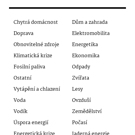
Chytrá domácnost
Dům a zahrada
Doprava
Elektromobilita
Obnovitelné zdroje
Energetika
Klimatická krize
Ekonomika
Fosilní paliva
Odpady
Ostatní
Zvířata
Vytápění a chlazení
Lesy
Voda
Ovzduší
Vodík
Zemědělství
Úspora energií
Počasí
Energetická krize
Jaderná energie