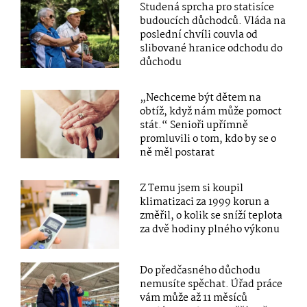
Studená sprcha pro statisíce
budoucích důchodců. Vláda na
poslední chvíli couvla od
slibované hranice odchodu do
důchodu
„Nechceme být dětem na
obtíž, když nám může pomoct
stát.“ Senioři upřímně
promluvili o tom, kdo by se o
ně měl postarat
Z Temu jsem si koupil
klimatizaci za 1999 korun a
změřil, o kolik se sníží teplota
za dvě hodiny plného výkonu
Do předčasného důchodu
nemusíte spěchat. Úřad práce
vám může až 11 měsíců