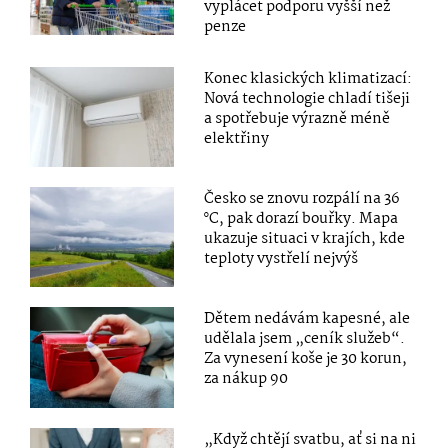
vyplácet podporu vyšší než
penze
Konec klasických klimatizací:
Nová technologie chladí tišeji
a spotřebuje výrazně méně
elektřiny
Česko se znovu rozpálí na 36
°C, pak dorazí bouřky. Mapa
ukazuje situaci v krajích, kde
teploty vystřelí nejvýš
Dětem nedávám kapesné, ale
udělala jsem „ceník služeb“.
Za vynesení koše je 30 korun,
za nákup 90
„Když chtějí svatbu, ať si na ni