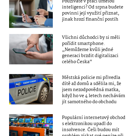
Používáte v práci umělou
inteligenci? Od srpna budete
povinni její využití přiznat,
jinak hrozí finanční postih
Všichni důchodci by si měli
pořídit smartphone.
„Nemůžeme kvůli jedné
generaci brzdit digitalizaci
celého Česka“
Městská policie mi přivedla
dítě až domů a sdělila mi, že
jsem nezodpovědná matka,
když ho ve 4 letech nechávám
jít samotného do obchodu
Populární internetový obchod
s elektronikou upadl do
insolvence. Češi budou mít