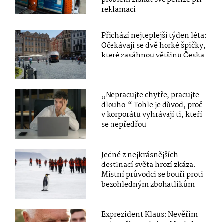
problém získat své peníze při
reklamaci
Přichází nejteplejší týden léta:
Očekávají se dvě horké špičky,
které zasáhnou většinu Česka
„Nepracujte chytře, pracujte
dlouho.“ Tohle je důvod, proč
v korporátu vyhrávají ti, kteří
se nepředřou
Jedné z nejkrásnějších
destinací světa hrozí zkáza.
Místní průvodci se bouří proti
bezohledným zbohatlíkům
Exprezident Klaus: Nevěřím