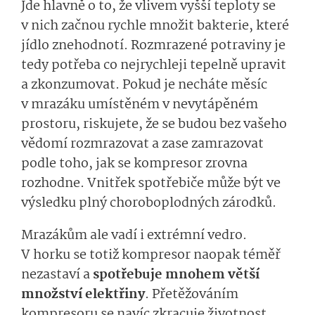
Jde hlavně o to, že vlivem vyšší teploty se
v nich začnou rychle množit bakterie, které
jídlo znehodnotí. Rozmrazené potraviny je
tedy potřeba co nejrychleji tepelně upravit
a zkonzumovat. Pokud je necháte měsíc
v mrazáku umístěném v nevytápěném
prostoru, riskujete, že se budou bez vašeho
vědomí rozmrazovat a zase zamrazovat
podle toho, jak se kompresor zrovna
rozhodne. Vnitřek spotřebiče může být ve
výsledku plný choroboplodných zárodků.
Mrazákům ale vadí i extrémní vedro.
V horku se totiž kompresor naopak téměř
nezastaví a
spotřebuje mnohem větší
množství elektřiny
. Přetěžováním
kompresoru se navíc zkracuje životnost