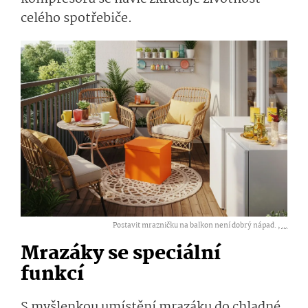
celého spotřebiče.
Postavit mrazničku na balkon není dobrý nápad. ,
...
Mrazáky se speciální
funkcí
S myšlenkou umístění mrazáku do chladné