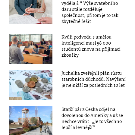
vydělají.“ Výše svatebního
daru stále rozděluje
společnost, přitom je to tak
zbytečné řešit
Kvůli podvodu s umělou
inteligencí musí 58 000
studentů znovu na přijímací
zkoušky
Juchelka zveřejnil plán růstu
starobních důchodů: Navýšení
je nejnižší za posledních 10 let
Starší pár z Česka odjel na
dovolenou do Ameriky a už se
nechce vrátit: „Je to všechno
lepší a levnější“