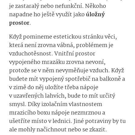
je zastaralý nebo nefunkční. Někoho
napadne ho ještě využít jako
úložný
prostor
.
Když pomineme estetickou stránku věci,
která není zrovna vábná, problémem je
vzduchotěsnost. Vnitřní prostor
vypojeného mrazáku zrovna nevoní,
protože se v něm nevyměňuje vzduch. Když
budete mít vypojený spotřebič na balkoně a
v zimě do něj uložíte třeba nápoje
v uzavřených lahvích, bude to mít určitý
smysl. Díky izolačním vlastnostem
mrazicího boxu nápoje nezmrznou a
ušetříte místo v lednici. Jiné potraviny by tu
ale mohly načichnout nebo se zkazit.