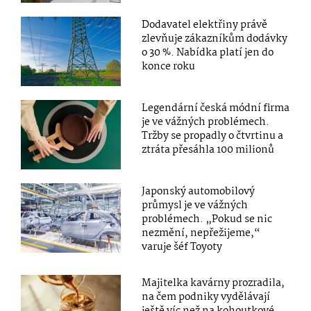
Dodavatel elektřiny právě
zlevňuje zákazníkům dodávky
o 30 %. Nabídka platí jen do
konce roku
Legendární česká módní firma
je ve vážných problémech.
Tržby se propadly o čtvrtinu a
ztráta přesáhla 100 milionů
Japonský automobilový
průmysl je ve vážných
problémech. „Pokud se nic
nezmění, nepřežijeme,“
varuje šéf Toyoty
Majitelka kavárny prozradila,
na čem podniky vydělávají
ještě víc než na kohoutkové