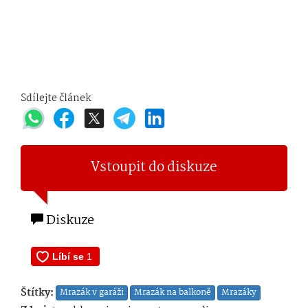
Sdílejte článek
Vstoupit do diskuze
Diskuze
Štítky:
Mrazák v garáži
Mrazák na balkoně
Mrazáky