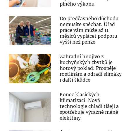
plného výkonu
Do předčasného důchodu
nemusíte spěchat. Úřad
práce vám může až 11
měsíců vyplácet podporu
vyšší než penze
Zahradní hnojivo z
kuchyňských zbytků je
hotový poklad: Prospěje
rostlinám a odradí slimáky
i další škůdce
Konec klasických
klimatizací: Nová
technologie chladí tišeji a
spotřebuje výrazně méně
elektřiny