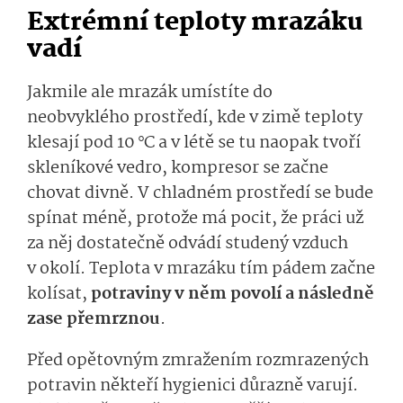
Extrémní teploty mrazáku
vadí
Jakmile ale mrazák umístíte do
neobvyklého prostředí, kde v zimě teploty
klesají pod 10 °C a v létě se tu naopak tvoří
skleníkové vedro, kompresor se začne
chovat divně. V chladném prostředí se bude
spínat méně, protože má pocit, že práci už
za něj dostatečně odvádí studený vzduch
v okolí. Teplota v mrazáku tím pádem začne
kolísat,
potraviny v něm povolí a následně
zase přemrznou
.
Před opětovným zmražením rozmrazených
potravin někteří hygienici důrazně varují.