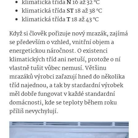
klimatická třída
N
16 až 32 °C
klimatická třída
ST
18 až 38 °C
klimatická třída
T
18 až 43 °C
Když si člověk pořizuje nový mrazák, zajímá
se především o vzhled, vnitřní objem a
energetickou náročnost. O existenci
klimatických tříd ani netuší, protože o ní
vlastně tušit vůbec nemusí. Většinu
mrazáků výrobci zařazují hned do několika
tříd najednou, a tak by stardardní výrobek
měl dobře fungovat v každé standardní
domácnosti, kde se teploty během roku
příliš nevychylují.