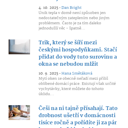
4. 10. 2025 •
Dan Bright
Únik tepla v domě není způsoben jen
nedostatečným zateplením nebo jiným
problémem. Často je za tím daleko
jednodušší věc - špatně...
Trik, který se šíří mezi
českými hospodyňkami. Stačí
přidat do vody tuto surovinu a
okna se nebudou mlžit
10. 9. 2025 •
Hana Smětáková
Mytí oken se obecně neřadí mezi příliš
oblíbené domácí práce. Existují však určité
vychytávky, které můžete do tohoto
úklidu...
Češi na ni tajně přísahají. Tato
drobnost ušetří v domácnosti
tisíce ročně a pořídíte ji za pár