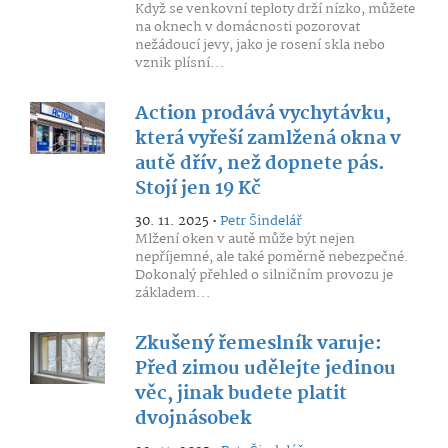
Když se venkovní teploty drží nízko, můžete
na oknech v domácnosti pozorovat
nežádoucí jevy, jako je rosení skla nebo
vznik plísní...
Action prodává vychytávku,
která vyřeší zamlžená okna v
autě dřív, než dopnete pás.
Stojí jen 19 Kč
30. 11. 2025 •
Petr Šindelář
Mlžení oken v autě může být nejen
nepříjemné, ale také poměrně nebezpečné.
Dokonalý přehled o silničním provozu je
základem...
Zkušený řemeslník varuje:
Před zimou udělejte jedinou
věc, jinak budete platit
dvojnásobek