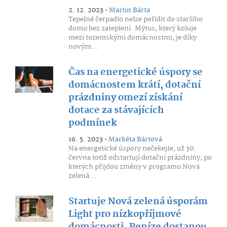
2. 12. 2023 •
Martin Bárta
Tepelné čerpadlo nelze pořídit do staršího
domu bez zateplení. Mýtus, který koluje
mezi tuzemskými domácnostmi, je díky
novým...
Čas na energetické úspory se
domácnostem krátí, dotační
prázdniny omezí získání
dotace za stávajících
podmínek
16. 5. 2023 •
Markéta Bártová
Na energetické úspory nečekejte, už 30.
června totiž odstartují dotační prázdniny, po
kterých přijdou změny v programu Nová
zelená...
Startuje Nová zelená úsporám
Light pro nízkopříjmové