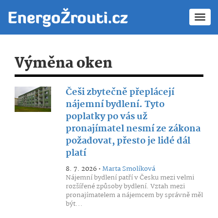
Toggl
navig
Výměna oken
Češi zbytečně přeplácejí
nájemní bydlení. Tyto
poplatky po vás už
pronajímatel nesmí ze zákona
požadovat, přesto je lidé dál
platí
8. 7. 2026 •
Marta Smolíková
Nájemní bydlení patří v Česku mezi velmi
rozšířené způsoby bydlení. Vztah mezi
pronajímatelem a nájemcem by správně měl
být...