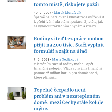
tomto místě, riskujete požár
30. 7. 2025 •
Marek Morafcsik
Špatně nainstalovaná klimatizace může vést
k přehřívání, zkratům i požáru. Zjistěte, jak
se vyhnout základním chybám a kde by...
Rodiny si teď bez práce mohou
přijít na 400 tisíc. Stačí vyplnit
formulář a zajít na úřad
5. 6. 2025 •
Marie Sedláková
V letošním roce si rodiny mohou opět
finančně polepšit. Vláda schválila finanční
pomoc až milion korun pro domácnosti,
které plánují...
Tepelné čerpadlo není
problém ani v nezatepleném
domě, mezi Čechy stále koluje
mýtus