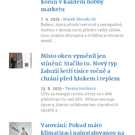
korun v každém hobby
marketu
7. 9. 2025 •
Marek Morafcsik
Řešení, která působí nevinně a nenápadně,
mohou v domácnosti přinést velký užitek.
Jsou snadno dostupná a zvládne je obstarat
téměř...
Místo oken vyměnil jen
stínění: Stačilo to. Nový typ
žaluzií šetří tisíce ročně a
chrání před hlukem i teplem
23. 8. 2025 •
Tereza Holišová
Účty za energie rostou a byty se v létě
přehřívají víc než dřív. Přitom existuje
úprava, kterou zvládnete bez stavebních
zásahů a...
Varování: Pokud máte
klimatizaci nainstalovanou na