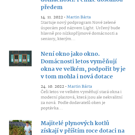
domácnosti. Peníze dostanou
předem
14. 11. 2022 •
Martin Bárta
Startuje nový podprogram Nové zelené
úsporám pod názvem Light. Určený bude
hlavně pro nízkopříjmové domácnosti a
seniory, kterým...
Není okno jako okno.
Domácnosti letos vyměňují
okna ve velkém, podpořit by je
v tom mohla i nová dotace
24. 10. 2022 •
Martin Bárta
Češi letos ve velkém vyměňují stará okna i
moderní plastová, která jsou ale nekvalitní
za nová. Podle dodavatelů oken je
poptávka...
Majitelé plynových kotlů
získají v příštím roce dotaci na