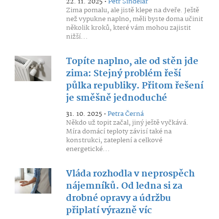
22. 11. 2025 •
Petr Šindelář
Zima pomalu, ale jistě klepe na dveře. Ještě
než vypukne naplno, měli byste doma učinit
několik kroků, které vám mohou zajistit
nižší...
Topíte naplno, ale od stěn jde
zima: Stejný problém řeší
půlka republiky. Přitom řešení
je směšně jednoduché
31. 10. 2025 •
Petra Černá
Někdo už topit začal, jiný ještě vyčkává.
Míra domácí teploty závisí také na
konstrukci, zateplení a celkové
energetické...
Vláda rozhodla v neprospěch
nájemníků. Od ledna si za
drobné opravy a údržbu
připlatí výrazně víc