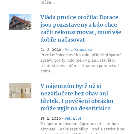
může...
Vláda prudce otočila: Dotace
jsou pozastaveny a kdo chce
začít rekonstruovat, musí vše
dobře načasovat
21. 2. 2026 •
Věra Krausová
První měsíce nového roku přinášejí špatné
zprávy pro ty, kdo měli v plánu stavět či
rekonstruovat dům s finanční pomocí od
státu....
V nájemním bytě už si
nezatlučete bez obav ani
hřebík. I pověšení obrázku
může vyjít na desetitisíce
15. 2. 2026 •
Petr Eybl
V nájemním bydlení žije dnes přes milion
obyvatel České republiky – podle statistik se