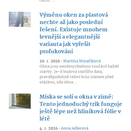
často....
Výměnu oken za plastová
nechte až jako poslední
řešení. Existuje mnohem
levnější a elegantnější
varianta jak vyřešit
profukování
20. 1. 2026 •
Martina Minaříková
Okna jsou neodmyslitelnou součástí každé
stavby. Je-li budova staršího data,
pravděpodobně velmi brzo stanete před
otázkou, zda okna...
Miska se solí u okna v zimě:
Tento jednoduchý trik funguje
ještě lépe než hliníková fólie v
létě
4. 1. 2026 •
Anna Adlerová