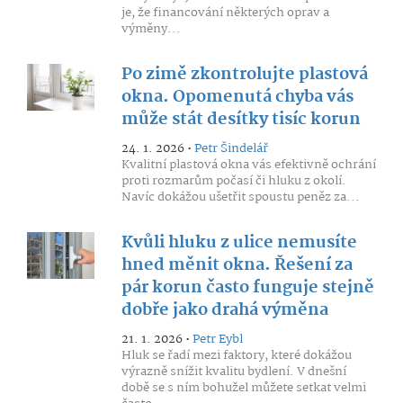
je, že financování některých oprav a
výměny...
Po zimě zkontrolujte plastová
okna. Opomenutá chyba vás
může stát desítky tisíc korun
24. 1. 2026 •
Petr Šindelář
Kvalitní plastová okna vás efektivně ochrání
proti rozmarům počasí či hluku z okolí.
Navíc dokážou ušetřit spoustu peněz za...
Kvůli hluku z ulice nemusíte
hned měnit okna. Řešení za
pár korun často funguje stejně
dobře jako drahá výměna
21. 1. 2026 •
Petr Eybl
Hluk se řadí mezi faktory, které dokážou
výrazně snížit kvalitu bydlení. V dnešní
době se s ním bohužel můžete setkat velmi