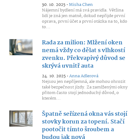
30. 10. 2025 •
Misha Chen
Nájemní bydlení má svá pravidla. Většina
lidí je zná jen matně, dokud nepřijde první
oprava, první účet a první otázka na to, kdo
to...
Rada za milion: Mlžení oken
nemá vždy co dělat s vlhkostí
zvenku. Překvapivý důvod se
skrývá uvnitř auta
24. 10. 2025 •
Anna Adlerová
Nejsou jen nepříjemná, ale mohou ohrozit
také bezpečnost jízdy. Za zamlženými okny
přitom často stojí jednoduchý důvod, o
kterém...
Špatně seřízená okna vás stojí
stovky korun za topení. Stačí
pootočit tímto šroubem a
budou jak nová