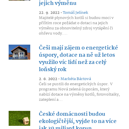
jejich výměnu
22. 9. 2022 •
Tomáš Jelínek
Majitelé plynových kotlů si budou moci v
příštím roce požádat o dotaci na jejich
výměnu za obnovitelný zdroj vytápění či
ohřevu vody....
Češi mají zájem o energetické
úspory, dotace na ně už letos
využilo víc lidí než za celý
loňský rok
2. 6. 2022 •
Markéta Bártová
Češi se pustili do energetických úspor. V
programu Nová zelená úsporám, který
nabízí dotace na výměny kotlů, fotovoltaiky,
zateplení a...
České domácnosti budou
ekologičtější, vyjde to na více
jak 39 miliard korun