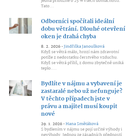
jedná přibližně o 25 % všech domácností.
Tato...
Odborníci spočítali ideální
dobu větrání. Dlouhé otevření
oken je drahá chyba
8. 2. 2026 •
Jindřiška Janoušková
Když se větrá málo, hrozí nám zdravotní
potíže z nedostatku čerstvého vzduchu.
Když se větrá příliš, z domu zbytečně uniká
teplo....
Bydlíte v nájmu a vybavení je
zastaralé nebo už nefunguje?
V těchto případech jste v
právu a majitel musí koupit
nové
29. 1. 2026 •
Hana Smětáková
S bydlením v nájmu se pojí určité výhody i
nevýhody. Jednou ze zásadních předností