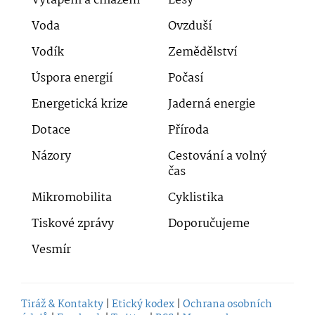
Vytápění a chlazení
Lesy
Voda
Ovzduší
Vodík
Zemědělství
Úspora energií
Počasí
Energetická krize
Jaderná energie
Dotace
Příroda
Názory
Cestování a volný
čas
Mikromobilita
Cyklistika
Tiskové zprávy
Doporučujeme
Vesmír
Tiráž & Kontakty
|
Etický kodex
|
Ochrana osobních