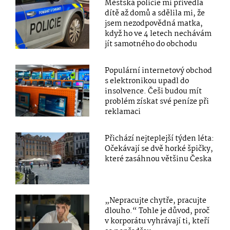
Městská policie mi přivedla
dítě až domů a sdělila mi, že
jsem nezodpovědná matka,
když ho ve 4 letech nechávám
jít samotného do obchodu
Populární internetový obchod
s elektronikou upadl do
insolvence. Češi budou mít
problém získat své peníze při
reklamaci
Přichází nejteplejší týden léta:
Očekávají se dvě horké špičky,
které zasáhnou většinu Česka
„Nepracujte chytře, pracujte
dlouho.“ Tohle je důvod, proč
v korporátu vyhrávají ti, kteří