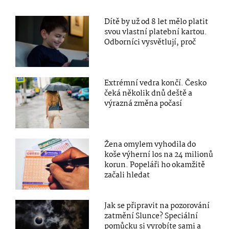
Dítě by už od 8 let mělo platit
svou vlastní platební kartou.
Odborníci vysvětlují, proč
Extrémní vedra končí. Česko
čeká několik dnů deště a
výrazná změna počasí
Žena omylem vyhodila do
koše výherní los na 24 milionů
korun. Popeláři ho okamžitě
začali hledat
Jak se připravit na pozorování
zatmění Slunce? Speciální
pomůcku si vyrobíte sami a