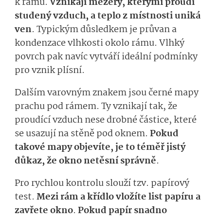
k rámu.
Vznikají mezery, kterými proudí
studený vzduch, a teplo z místnosti uniká
ven
. Typickým důsledkem je průvan a
kondenzace vlhkosti okolo rámu. Vlhký
povrch pak navíc vytváří ideální podmínky
pro vznik plísní.
Dalším varovným znakem jsou černé mapy
prachu pod rámem. Ty vznikají tak, že
proudící vzduch nese drobné částice, které
se usazují na stěně pod oknem.
Pokud
takové mapy objevíte, je to téměř jistý
důkaz, že okno netěsní správně
.
Pro rychlou kontrolu slouží tzv. papírový
test.
Mezi rám a křídlo vložíte list papíru a
zavřete okno
.
Pokud papír snadno