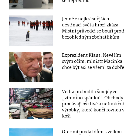
se nepředřou
Jedné z nejkrásnějších
destinací světa hrozí zkáza.
Místní průvodci se bouří proti
bezohledným zbohatlíkům
Exprezident Klaus: Nevěřím
svým očím, ministr Macinka
chce být asi se všemi za dobře
Vedra probudila šmejdy ze
„zimního spánku“. Obchody
prodávají ošklivé a nefunkční
výrobky, které končí rovnou v
koši
Otec mi prodal dům s velkou