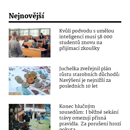
Nejnovější
Kvůli podvodu s umělou
inteligencí musí 58 000
studentů znovu na
přijímací zkoušky
Juchelka zveřejnil plán
růstu starobních důchodů:
Navýšení je nejnižší za
posledních 10 let
Konec hlučným
sousedům: I běžné sekání
trávy omezují přísná
pravidla. Za porušení hrozí
pokuta