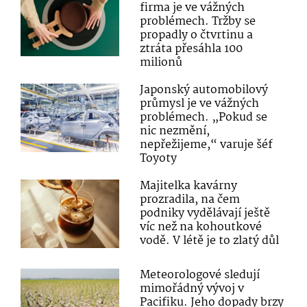
firma je ve vážných
problémech. Tržby se
propadly o čtvrtinu a
ztráta přesáhla 100
milionů
Japonský automobilový
průmysl je ve vážných
problémech. „Pokud se
nic nezmění,
nepřežijeme,“ varuje šéf
Toyoty
Majitelka kavárny
prozradila, na čem
podniky vydělávají ještě
víc než na kohoutkové
vodě. V létě je to zlatý důl
Meteorologové sledují
mimořádný vývoj v
Pacifiku. Jeho dopady brzy