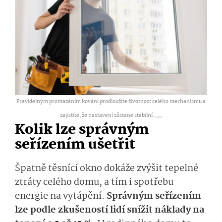
Pravidelným promazáním kování prodloužíte životnost celého mechanismu a
zajistíte, že nastavení zůstane stabilní. ,
...
Kolik lze správným
seřízením ušetřit
Špatně těsnící okno dokáže zvýšit tepelné
ztráty celého domu, a tím i spotřebu
energie na vytápění.
Správným seřízením
lze podle zkušeností lidí snížit náklady na