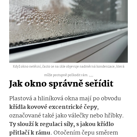
Když okno netěsní, často se na skle objevuje nadměrná kondenzace, která
může postupně poškodit rám. ,
...
Jak okno správně seřídit
Plastová a hliníková okna mají po obvodu
křídla kovové excentrické čepy
,
označované také jako válečky nebo hříbky.
Ty slouží k regulaci síly, s jakou křídlo
přitlačí k rámu
. Otočením čepu směrem