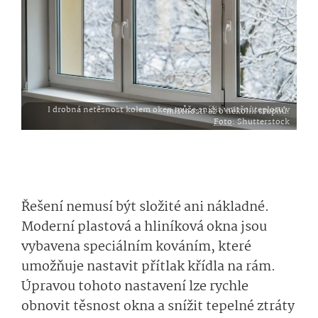
I drobná netěsnost kolem oken může snížit vnitřní teplotu v místnosti až o několik stupňů.
Foto
: Shutterstock
Řešení nemusí být složité ani nákladné.
Moderní plastová a hliníková okna jsou
vybavena speciálním kováním, které
umožňuje nastavit přítlak křídla na rám.
Úpravou tohoto nastavení lze rychle
obnovit těsnost okna a snížit tepelné ztráty