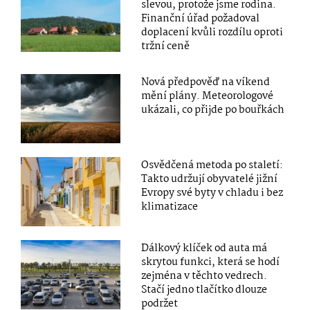
slevou, protože jsme rodina.
Finanční úřad požadoval
doplacení kvůli rozdílu oproti
tržní ceně
Nová předpověď na víkend
mění plány. Meteorologové
ukázali, co přijde po bouřkách
Osvědčená metoda po staletí:
Takto udržují obyvatelé jižní
Evropy své byty v chladu i bez
klimatizace
Dálkový klíček od auta má
skrytou funkci, která se hodí
zejména v těchto vedrech.
Stačí jedno tlačítko dlouze
podržet