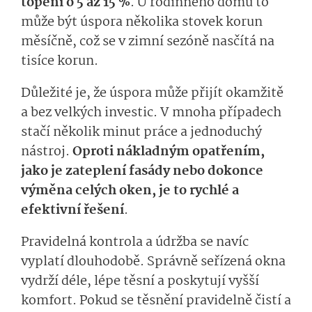
topení o 5 až 15 %
. U rodinného domu to
může být úspora několika stovek korun
měsíčně, což se v zimní sezóně nasčítá na
tisíce korun.
Důležité je, že úspora může přijít okamžitě
a bez velkých investic. V mnoha případech
stačí několik minut práce a jednoduchý
nástroj.
Oproti nákladným opatřením,
jako je zateplení fasády nebo dokonce
výměna celých oken, je to rychlé a
efektivní řešení
.
Pravidelná kontrola a údržba se navíc
vyplatí dlouhodobě. Správně seřízená okna
vydrží déle, lépe těsní a poskytují vyšší
komfort. Pokud se těsnění pravidelně čistí a