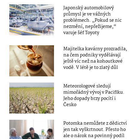
Japonský automobilový
průmysl je ve vážných
problémech. „Pokud se nic
nezmění, nepřežijeme,“
varuje šéf Toyoty
Majitelka kavárny prozradila,
na čem podniky vydělávají
ještě víc než na kohoutkové
vodě. V létě je to zlatý důl
Meteorologové sledují
mimořádný vývoj v Pacifiku.
Jeho dopady brzy pocítí i
Česko
Potomka nemůžete z dědictví
jen tak vyškrtnout. Přesto ho
ale o nárok na povinný podíl