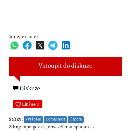
Sdílejte článek
Vstoupit do diskuze
Diskuze
Štítky:
Vytápění
Domácnost
Úspora
Zdroj:
mpo.gov.cz, novazelenausporam.cz