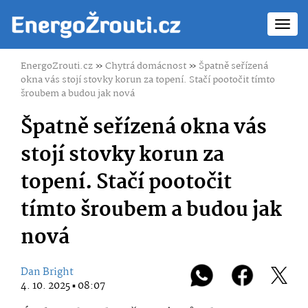
Toggl
navig
EnergoZrouti.cz
»
Chytrá domácnost
»
Špatně seřízená
okna vás stojí stovky korun za topení. Stačí pootočit tímto
šroubem a budou jak nová
Špatně seřízená okna vás
stojí stovky korun za
topení. Stačí pootočit
tímto šroubem a budou jak
nová
Dan Bright
4. 10. 2025 ▪ 08:07