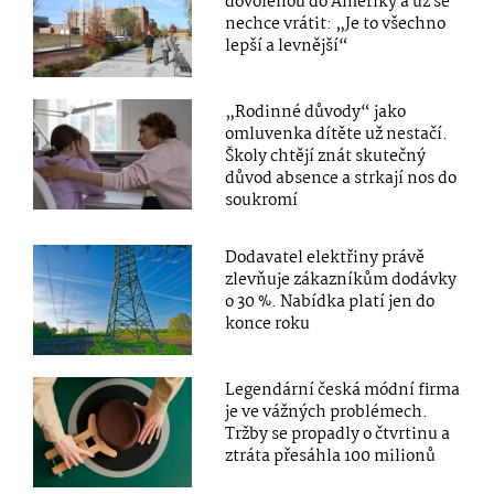
dovolenou do Ameriky a už se
nechce vrátit: „Je to všechno
lepší a levnější“
„Rodinné důvody“ jako
omluvenka dítěte už nestačí.
Školy chtějí znát skutečný
důvod absence a strkají nos do
soukromí
Dodavatel elektřiny právě
zlevňuje zákazníkům dodávky
o 30 %. Nabídka platí jen do
konce roku
Legendární česká módní firma
je ve vážných problémech.
Tržby se propadly o čtvrtinu a
ztráta přesáhla 100 milionů