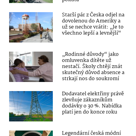
Starší pár z Česka odjel na
dovolenou do Ameriky a
už se nechce vrátit: „Je to
všechno lepší a levnější“
„Rodinné důvody“ jako
omluvenka dítěte už
nestačí. Školy chtějí znát
skutečný důvod absence a
strkají nos do soukromí
Dodavatel elektřiny právě
zlevňuje zákazníkům
dodávky o 30 %. Nabídka
platí jen do konce roku
Legendární česká módní