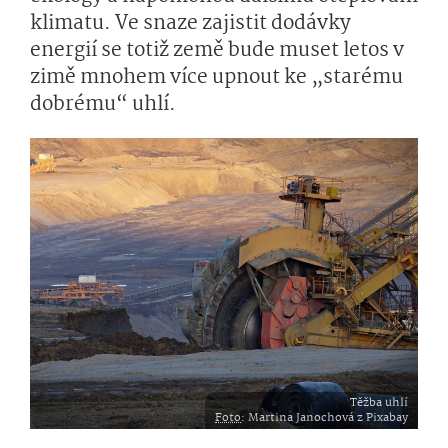
klimatu. Ve snaze zajistit dodávky
energií se totiž země bude muset letos v
zimě mnohem více upnout ke „starému
dobrému“ uhlí.
Těžba uhlí
Foto
: Martina Janochová z Pixabay