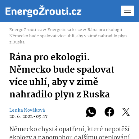
Toggl
navig
EnergoZrouti.cz
»
Energetická krize
»
Rána pro ekologii.
Německo bude spalovat více uhlí, aby v zimě nahradilo plyn
z Ruska
Rána pro ekologii.
Německo bude spalovat
více uhlí, aby v zimě
nahradilo plyn z Ruska
Lenka Nováková
20. 6. 2022 ▪ 09:17
Německo chystá opatření, které nepotěší
ekology a napomohou dalšímu oteplování