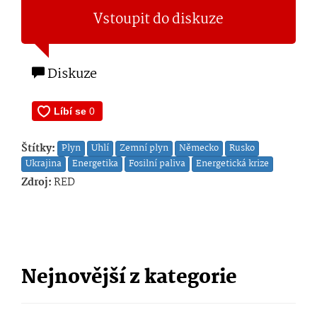
Vstoupit do diskuze
Diskuze
Štítky:
Plyn
Uhlí
Zemní plyn
Německo
Rusko
Ukrajina
Energetika
Fosilní paliva
Energetická krize
Zdroj:
RED
Nejnovější z kategorie