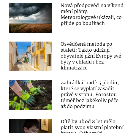
Nová předpověď na víkend
mění plány.
Meteorologové ukázali, co
přijde po bouřkách
Osvědčená metoda po
staletí: Takto udržují
obyvatelé jižní Evropy své
byty v chladu i bez
klimatizace
Zahrádkář radí: 5 plodin,
které se vyplatí zasadit
právě v srpnu. Porostou
téměř bez jakékoliv péče
až do podzimu
Dítě by už od 8 let mělo
platit svou vlastní platební