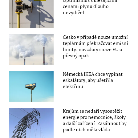
Optimismus s klesajícími
cenami plynu dlouho
nevydržel
Česko v případě nouze umožní
teplárnám překračovat emisní
limity, navzdory snaze EU o
přesný opak
Německá IKEA chce vypínat
eskalátory, aby ušetřila
elektřinu
Krajům se nedaří vysoutěžit
energie pro nemocnice, školy
a další zařízení. Zasáhnout by
podle nich měla vláda