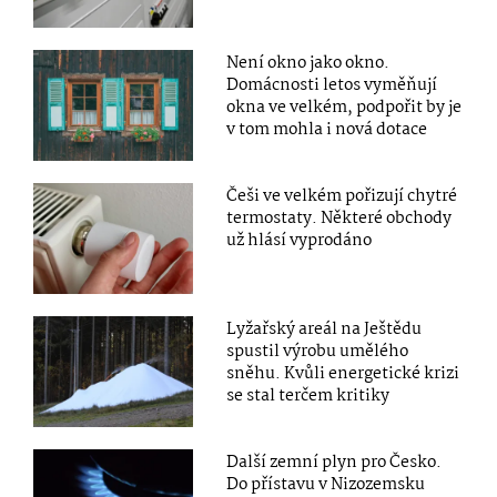
Není okno jako okno.
Domácnosti letos vyměňují
okna ve velkém, podpořit by je
v tom mohla i nová dotace
Češi ve velkém pořizují chytré
termostaty. Některé obchody
už hlásí vyprodáno
Lyžařský areál na Ještědu
spustil výrobu umělého
sněhu. Kvůli energetické krizi
se stal terčem kritiky
Další zemní plyn pro Česko.
Do přístavu v Nizozemsku