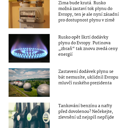
Zima bude krutá. Rusko
možná zastaví tok plynu do
Evropy, ten je ale nyní zásadní
pro dostupnost plynu v zimě
Rusko opět škrtí dodávky
plynu do Evropy. Putinova
„zbraň“ tak znovu zvedá ceny
energií
Zastavení dodávek plynu se
bát nemusíte, uklidnil Evropu
mluvčí ruského prezidenta
Tankování benzínu a nafty
před dovolenou? Nečekejte,
zlevnění už nejspíš nepřijde