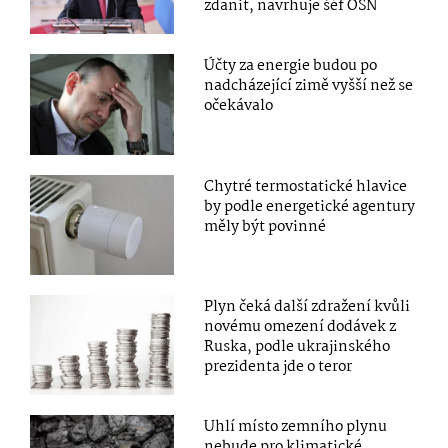
zdanit, navrhuje šéf OSN
Účty za energie budou po
nadcházející zimě vyšší než se
očekávalo
Chytré termostatické hlavice
by podle energetické agentury
měly být povinné
Plyn čeká další zdražení kvůli
novému omezení dodávek z
Ruska, podle ukrajinského
prezidenta jde o teror
Uhlí místo zemního plynu
nebude pro klimatické