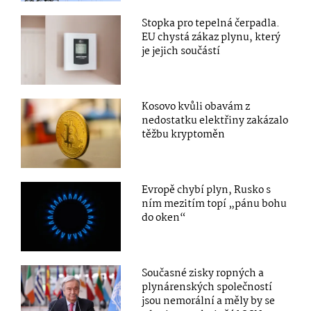
Stopka pro tepelná čerpadla.
EU chystá zákaz plynu, který
je jejich součástí
Kosovo kvůli obavám z
nedostatku elektřiny zakázalo
těžbu kryptoměn
Evropě chybí plyn, Rusko s
ním mezitím topí „pánu bohu
do oken“
Současné zisky ropných a
plynárenských společností
jsou nemorální a měly by se