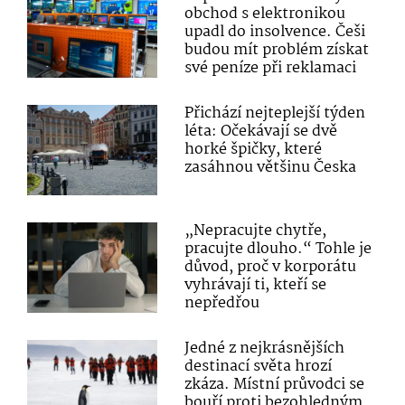
obchod s elektronikou
upadl do insolvence. Češi
budou mít problém získat
své peníze při reklamaci
Přichází nejteplejší týden
léta: Očekávají se dvě
horké špičky, které
zasáhnou většinu Česka
„Nepracujte chytře,
pracujte dlouho.“ Tohle je
důvod, proč v korporátu
vyhrávají ti, kteří se
nepředřou
Jedné z nejkrásnějších
destinací světa hrozí
zkáza. Místní průvodci se
bouří proti bezohledným