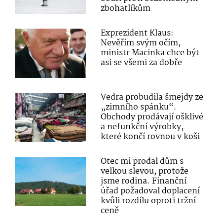
zbohatlíkům
Exprezident Klaus:
Nevěřím svým očím,
ministr Macinka chce být
asi se všemi za dobře
Vedra probudila šmejdy ze
„zimního spánku“.
Obchody prodávají ošklivé
a nefunkční výrobky,
které končí rovnou v koši
Otec mi prodal dům s
velkou slevou, protože
jsme rodina. Finanční
úřad požadoval doplacení
kvůli rozdílu oproti tržní
ceně