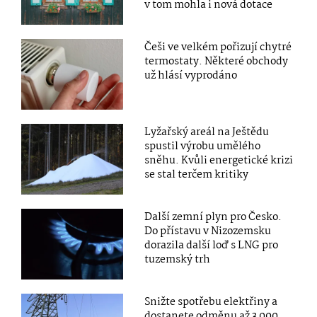
v tom mohla i nová dotace
Češi ve velkém pořizují chytré
termostaty. Některé obchody
už hlásí vyprodáno
Lyžařský areál na Ještědu
spustil výrobu umělého
sněhu. Kvůli energetické krizi
se stal terčem kritiky
Další zemní plyn pro Česko.
Do přístavu v Nizozemsku
dorazila další loď s LNG pro
tuzemský trh
Snižte spotřebu elektřiny a
dostanete odměnu až 3 000