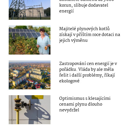
korun, slibuje dodavatel
energií
Majitelé plynových kotlů
získají v příštím roce dotaci na
jejich výměnu
Zastropování cen energií je v
pořádku. Vláda by ale měla
řešit i další problémy, říkají
ekologové
Optimismus s klesajícími
cenami plynu dlouho
nevydržel