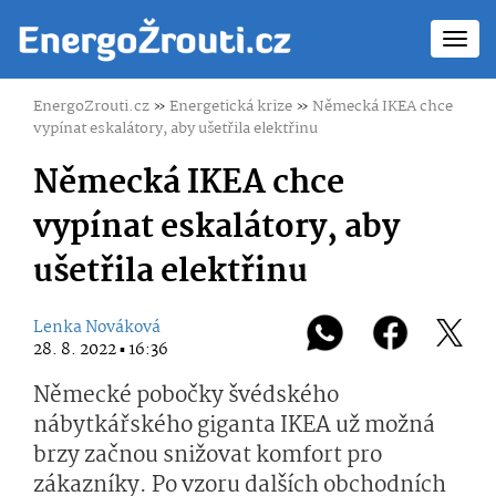
Toggl
navig
EnergoZrouti.cz
»
Energetická krize
»
Německá IKEA chce
vypínat eskalátory, aby ušetřila elektřinu
Německá IKEA chce
vypínat eskalátory, aby
ušetřila elektřinu
Lenka Nováková
28. 8. 2022 ▪ 16:36
Německé pobočky švédského
nábytkářského giganta IKEA už možná
brzy začnou snižovat komfort pro
zákazníky. Po vzoru dalších obchodních