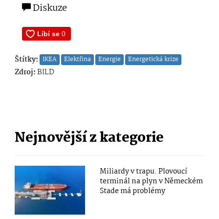
Diskuze
Štítky:
IKEA
Elektřina
Energie
Energetická krize
Zdroj:
BILD
Nejnovější z kategorie
Miliardy v trapu. Plovoucí
terminál na plyn v Německém
Stade má problémy