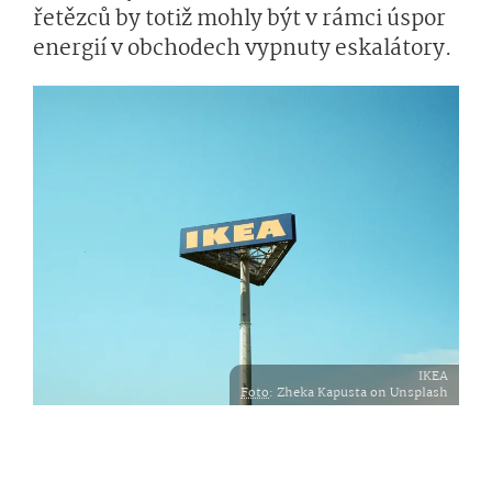
řetězců by totiž mohly být v rámci úspor
energií v obchodech vypnuty eskalátory.
IKEA
Foto
: Zheka Kapusta on Unsplash