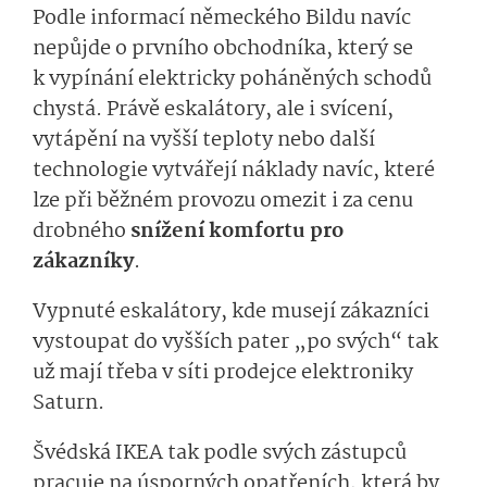
Podle informací německého Bildu navíc
nepůjde o prvního obchodníka, který se
k vypínání elektricky poháněných schodů
chystá. Právě eskalátory, ale i svícení,
vytápění na vyšší teploty nebo další
technologie vytvářejí náklady navíc, které
lze při běžném provozu omezit i za cenu
drobného
snížení komfortu pro
zákazníky
.
Vypnuté eskalátory, kde musejí zákazníci
vystoupat do vyšších pater „po svých“ tak
už mají třeba v síti prodejce elektroniky
Saturn.
Švédská IKEA tak podle svých zástupců
pracuje na úsporných opatřeních, která by