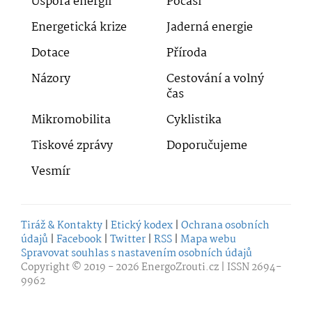
Úspora energií
Počasí
Energetická krize
Jaderná energie
Dotace
Příroda
Názory
Cestování a volný
čas
Mikromobilita
Cyklistika
Tiskové zprávy
Doporučujeme
Vesmír
Tiráž & Kontakty
|
Etický kodex
|
Ochrana osobních
údajů
|
Facebook
|
Twitter
|
RSS
|
Mapa webu
Spravovat souhlas s nastavením osobních údajů
Copyright © 2019 - 2026
EnergoZrouti.cz
| ISSN 2694-
9962