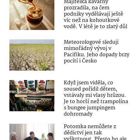
Majitelka kavárny
prozradila, na čem
podniky vydělávají ještě
víc než na kohoutkové
vodě. V létě je to zlatý důl
Meteorologové sledují
mimořádný vývoj v
Pacifiku. Jeho dopady brzy
pocítí i Česko
Když jsem viděla, co
soused pořídil dětem,
vstávaly mi vlasy hrůzou.
Je to horší než trampolína
s bungee jumpingem
dohromady
Potomka nemůžete z
dědictví jen tak
vyškrtnout. Přesto ho ale