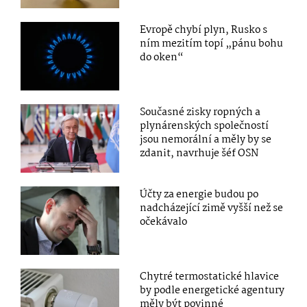
Evropě chybí plyn, Rusko s
ním mezitím topí „pánu bohu
do oken“
Současné zisky ropných a
plynárenských společností
jsou nemorální a měly by se
zdanit, navrhuje šéf OSN
Účty za energie budou po
nadcházející zimě vyšší než se
očekávalo
Chytré termostatické hlavice
by podle energetické agentury
měly být povinné