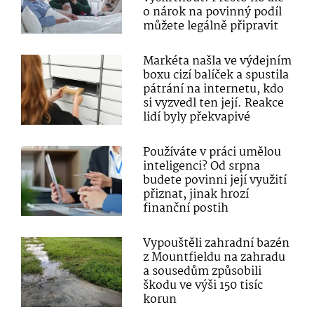
o nárok na povinný podíl
můžete legálně připravit
Markéta našla ve výdejním
boxu cizí balíček a spustila
pátrání na internetu, kdo
si vyzvedl ten její. Reakce
lidí byly překvapivé
Používáte v práci umělou
inteligenci? Od srpna
budete povinni její využití
přiznat, jinak hrozí
finanční postih
Vypouštěli zahradní bazén
z Mountfieldu na zahradu
a sousedům způsobili
škodu ve výši 150 tisíc
korun