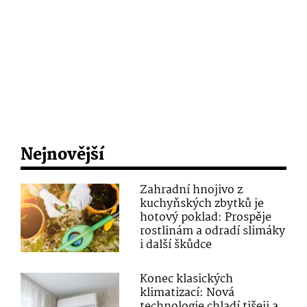
Nejnovější
Zahradní hnojivo z
kuchyňských zbytků je
hotový poklad: Prospěje
rostlinám a odradí slimáky
i další škůdce
Konec klasických
klimatizací: Nová
technologie chladí tišeji a