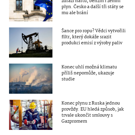
zdraží naftu, benzín i zemní
plyn. Česko a další tři státy se
mu ale brání
Šance pro ropu? Vědci vytvořili
filtr, který dokáže srazit
produkci emisí z výroby paliv
Konec uhlí možná klimatu
příliš nepomůže, ukazuje
studie
Konec plynu z Ruska jednou
provždy. EU hledá způsob, jak
trvale ukončit smlouvy s
Gazpromem