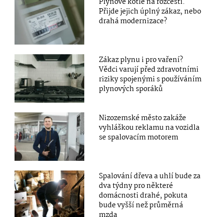
Plynové kotle na rozcestí.
Přijde jejich úplný zákaz, nebo
drahá modernizace?
Zákaz plynu i pro vaření?
Vědci varují před zdravotními
riziky spojenými s používáním
plynových sporáků
Nizozemské město zakáže
vyhláškou reklamu na vozidla
se spalovacím motorem
Spalování dřeva a uhlí bude za
dva týdny pro některé
domácnosti drahé, pokuta
bude vyšší než průměrná
mzda