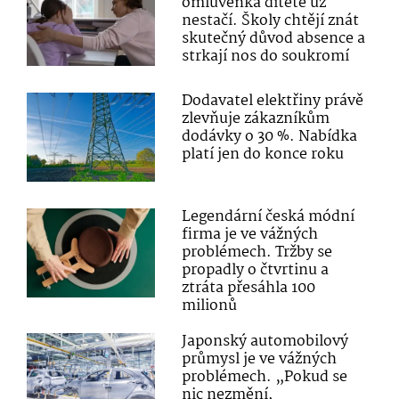
omluvenka dítěte už
nestačí. Školy chtějí znát
skutečný důvod absence a
strkají nos do soukromí
Dodavatel elektřiny právě
zlevňuje zákazníkům
dodávky o 30 %. Nabídka
platí jen do konce roku
Legendární česká módní
firma je ve vážných
problémech. Tržby se
propadly o čtvrtinu a
ztráta přesáhla 100
milionů
Japonský automobilový
průmysl je ve vážných
problémech. „Pokud se
nic nezmění,