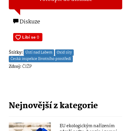
Diskuze
Štítky:
Ústí nad Labem
Oxid síry
Česká inspekce životního prostředí
Zdroj:
ČIŽP
Nejnovější z kategorie
EU ekologickým nařízením