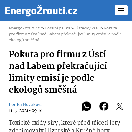
Toggl
navig
EnergoZrouti.cz
»
Fosilní paliva
»
Ústecký kraj
»
Pokuta
pro firmu z Ústí nad Labem překračující limity emisí je podle
ekologů směšná
Pokuta pro firmu z Ústí
nad Labem překračující
limity emisí je podle
ekologů směšná
Lenka Nováková
11. 5. 2021 ▪ 09:16
Toxické oxidy síry, které před třiceti lety
zdecimovaly i Jizerské a Krušné hory