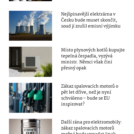
Nejšpinavější elektrárna v
Česku bude muset skončit,
soud jí zrušil emisní výjimku
Místo plynových kotlů kupujte
tepelná čerpadla, vyzývá
ministr. Němci však činí
přesný opak
Zákaz spalovacích motorů o
pět let dříve, než je nyní
schváleno – bude se EU
inspirovat?
Další rána pro elektromobily:
zákaz spalovacích motorů