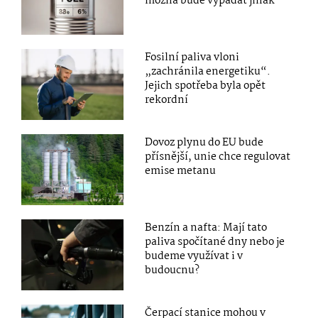
možná bude vypadat jinak
Fosilní paliva vloni
„zachránila energetiku“.
Jejich spotřeba byla opět
rekordní
Dovoz plynu do EU bude
přísnější, unie chce regulovat
emise metanu
Benzín a nafta: Mají tato
paliva spočítané dny nebo je
budeme využívat i v
budoucnu?
Čerpací stanice mohou v