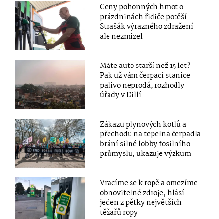
Ceny pohonných hmot o
prázdninách řidiče potěší.
Strašák výrazného zdražení
ale nezmizel
Máte auto starší než 15 let?
Pak už vám čerpací stanice
palivo neprodá, rozhodly
úřady v Dillí
Zákazu plynových kotlů a
přechodu na tepelná čerpadla
brání silné lobby fosilního
průmyslu, ukazuje výzkum
Vracíme se k ropě a omezíme
obnovitelné zdroje, hlásí
jeden z pětky největších
těžařů ropy