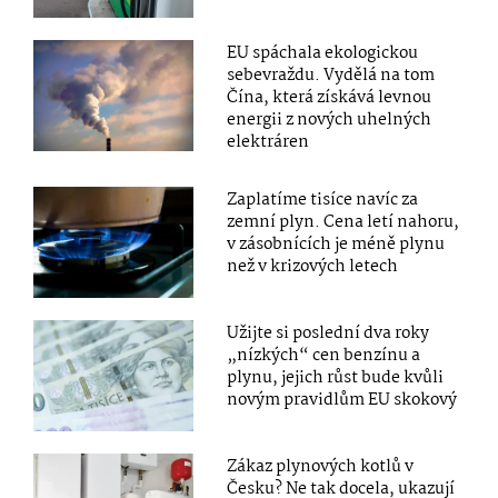
EU spáchala ekologickou
sebevraždu. Vydělá na tom
Čína, která získává levnou
energii z nových uhelných
elektráren
Zaplatíme tisíce navíc za
zemní plyn. Cena letí nahoru,
v zásobnících je méně plynu
než v krizových letech
Užijte si poslední dva roky
„nízkých“ cen benzínu a
plynu, jejich růst bude kvůli
novým pravidlům EU skokový
Zákaz plynových kotlů v
Česku? Ne tak docela, ukazují