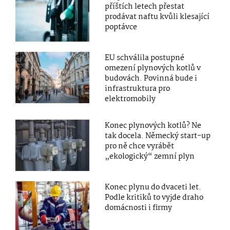
příštích letech přestat
prodávat naftu kvůli klesající
poptávce
EU schválila postupné
omezení plynových kotlů v
budovách. Povinná bude i
infrastruktura pro
elektromobily
Konec plynových kotlů? Ne
tak docela. Německý start-up
pro ně chce vyrábět
„ekologický“ zemní plyn
Konec plynu do dvaceti let.
Podle kritiků to vyjde draho
domácnosti i firmy