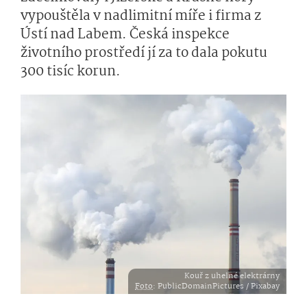
vypouštěla v nadlimitní míře i firma z
Ústí nad Labem. Česká inspekce
životního prostředí jí za to dala pokutu
300 tisíc korun.
Kouř z uhelné elektrárny
Foto
: PublicDomainPictures / Pixabay