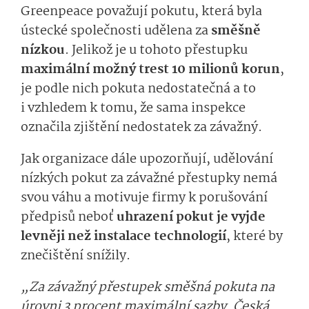
Greenpeace považují pokutu, která byla
ústecké společnosti udělena za
směšně
nízkou
. Jelikož je u tohoto přestupku
maximální možný trest 10 milionů korun
,
je podle nich pokuta nedostatečná a to
i vzhledem k tomu, že sama inspekce
označila zjištění nedostatek za závažný.
Jak organizace dále upozorňují, udělování
nízkých pokut za závažné přestupky nemá
svou váhu a motivuje firmy k porušování
předpisů neboť
uhrazení pokut je vyjde
levněji než instalace technologií
, které by
znečištění snížily.
„Za závažný přestupek směšná pokuta na
úrovni 3 procent maximální sazby. Česká