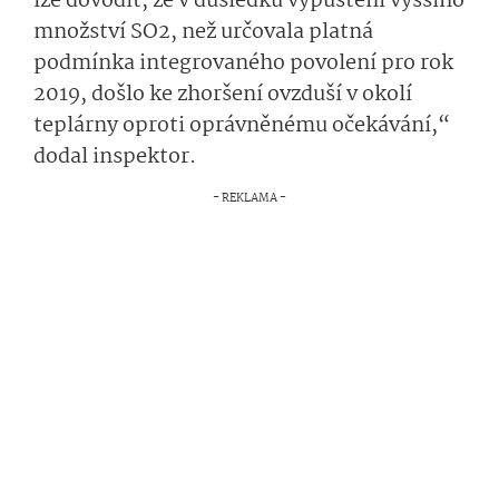
lze dovodit, že v důsledku vypuštění vyššího
množství SO2, než určovala platná
podmínka integrovaného povolení pro rok
2019, došlo ke zhoršení ovzduší v okolí
teplárny oproti oprávněnému očekávání,“
dodal inspektor.