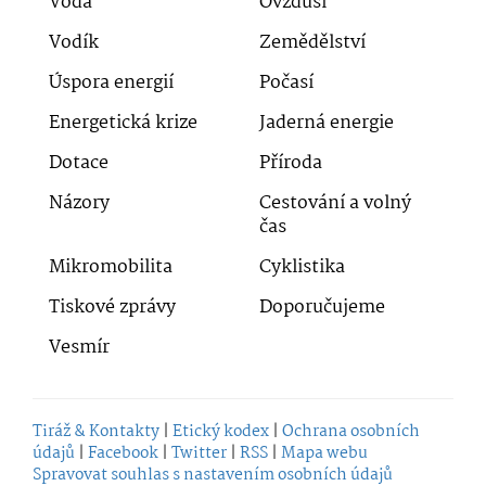
Voda
Ovzduší
Vodík
Zemědělství
Úspora energií
Počasí
Energetická krize
Jaderná energie
Dotace
Příroda
Názory
Cestování a volný
čas
Mikromobilita
Cyklistika
Tiskové zprávy
Doporučujeme
Vesmír
Tiráž & Kontakty
|
Etický kodex
|
Ochrana osobních
údajů
|
Facebook
|
Twitter
|
RSS
|
Mapa webu
Spravovat souhlas s nastavením osobních údajů