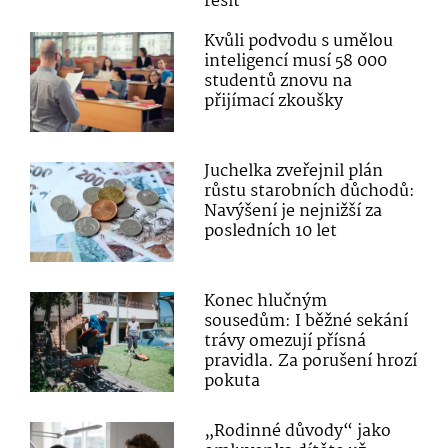
řešit
Kvůli podvodu s umělou
inteligencí musí 58 000
studentů znovu na
přijímací zkoušky
Juchelka zveřejnil plán
růstu starobních důchodů:
Navýšení je nejnižší za
posledních 10 let
Konec hlučným
sousedům: I běžné sekání
trávy omezují přísná
pravidla. Za porušení hrozí
pokuta
„Rodinné důvody“ jako