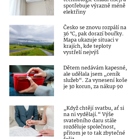
spotřebuje výrazně méně
elektřiny
Česko se znovu rozpálí na
36 °C, pak dorazí bouřky.
Mapa ukazuje situaci v
krajích, kde teploty
vystřelí nejvýš
Dětem nedávám kapesné,
ale udělala jsem „ceník
služeb“. Za vynesení koše
je 30 korun, za nákup 90
„Když chtějí svatbu, ať si
na ni vydělají.“ Výše
svatebního daru stále
rozděluje společnost,
přitom je to tak zbytečné