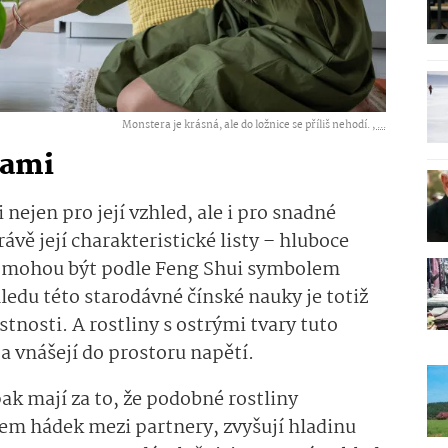
Monstera je krásná, ale do ložnice se příliš nehodí. ,
...
nami
i nejen pro její vzhled, ale i pro snadné
ávě její charakteristické listy – hluboce
 – mohou být podle Feng Shui symbolem
ledu této starodávné čínské nauky je totiž
stnosti. A rostliny s ostrými tvary tuto
 a vnášejí do prostoru napětí.
ak mají za to, že podobné rostliny
čem hádek mezi partnery, zvyšují hladinu