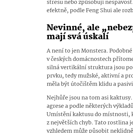
stresu nebo způsobují nespavost.
efektně, podle Feng Shui ale rozbí
Nevinné, ale „nebez
mají svá úskalí
A není to jen Monstera. Podobné o
v českých domácnostech přítomen u
silná vertikální struktura jsou 
prvku, tedy mužské, aktivní a pro
měla být útočištěm klidu a pasivi
Nejhůře jsou na tom asi kaktusy.
agrese a podle některých výkladů
Umístění kaktusu do místnosti, 
z největších chyb. Tato rostlina 
vzhledem může působit neklidně 