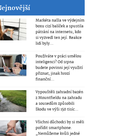
Nejnovější
Markéta našla ve výdejním
boxu cizí balíček a spustila
pátrání na internetu, kdo
si vyzvedl ten její. Reakce
lidí byly...
Používáte v práci umělou
inteligenci? Od srpna
budete povinni její využití
přiznat, jinak hrozí
finanční...
Vypouštěli zahradní bazén
z Mountfieldu na zahradu
a sousedům způsobili
škodu ve výši 150 tisíc...
Všichni důchodci by si měli
pořídit smartphone.
„Nemůžeme kvůli jedné