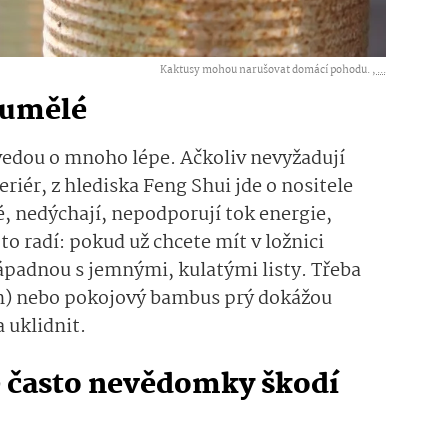
Kaktusy mohou narušovat domácí pohodu. ,
...
 umělé
evedou o mnoho lépe. Ačkoliv nevyžadují
eriér, z hlediska Feng Shui jde o nositele
é, nedýchají, nepodporují tok energie,
to radí: pokud už chcete mít v ložnici
nápadnou s jemnými, kulatými listy. Třeba
m) nebo pokojový bambus prý dokážou
 uklidnit.
le často nevědomky škodí