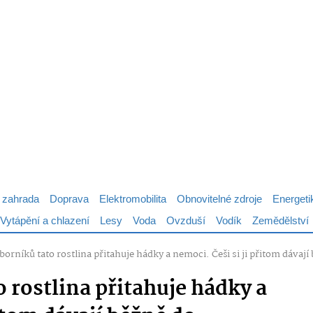
 zahrada
Doprava
Elektromobilita
Obnovitelné zdroje
Energeti
Vytápění a chlazení
Lesy
Voda
Ovzduší
Vodík
Zemědělství
borníků tato rostlina přitahuje hádky a nemoci. Češi si ji přitom dávají
 rostlina přitahuje hádky a