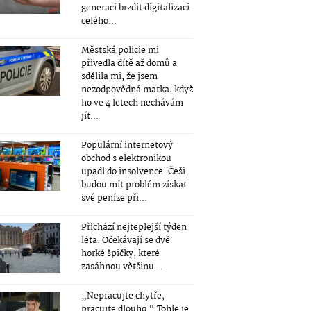
generaci brzdit digitalizaci
celého...
Městská policie mi
přivedla dítě až domů a
sdělila mi, že jsem
nezodpovědná matka, když
ho ve 4 letech nechávám
jít...
Populární internetový
obchod s elektronikou
upadl do insolvence. Češi
budou mít problém získat
své peníze při...
Přichází nejteplejší týden
léta: Očekávají se dvě
horké špičky, které
zasáhnou většinu...
„Nepracujte chytře,
pracujte dlouho.“ Tohle je