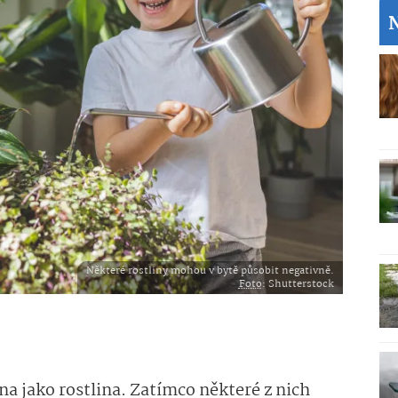
Některé rostliny mohou v bytě působit negativně.
Foto
: Shutterstock
na jako rostlina. Zatímco některé z nich