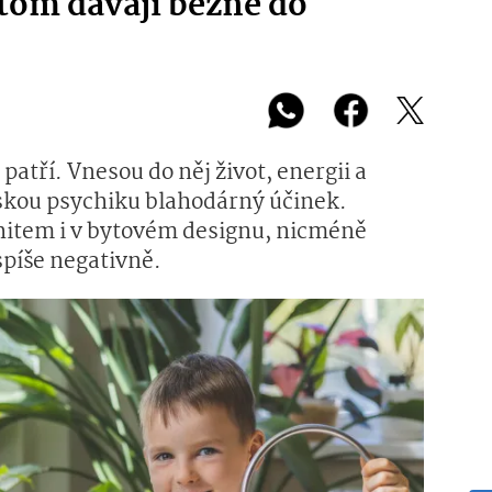
řitom dávají běžně do
patří. Vnesou do něj život, energii a
dskou psychiku blahodárný účinek.
 hitem i v bytovém designu, nicméně
spíše negativně.