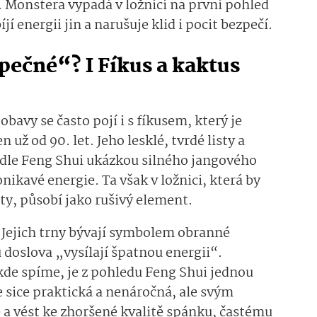
 Monstera vypadá v ložnici na první pohled
jí energii jin a narušuje klid i pocit bezpečí.
pečné“? I Fíkus a kaktus
bavy se často pojí i s fíkusem, který je
ž od 90. let. Jeho lesklé, tvrdé listy a
podle Feng Shui ukázkou silného jangového
nikavé energie. Ta však v ložnici, která by
ty, působí jako rušivý element.
 Jejich trny bývají symbolem obranné
 doslova „vysílají špatnou energii“.
kde spíme, je z pohledu Feng Shui jednou
je sice praktická a nenáročná, ale svým
a vést ke zhoršené kvalitě spánku, častému