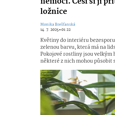
nemoci. Češi si ji p
ložnice
Monika Brešťanská
14. 7. 2025 ▪ 01:22
Květiny do interiéru bezesporu 
zelenou barvu, která má na li
Pokojové rostliny jsou velkým
některé z nich mohou působit 