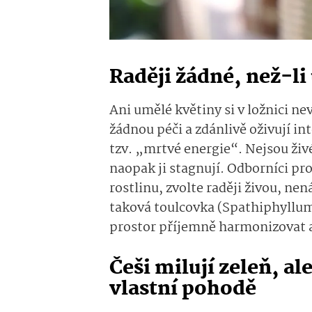
Raději žádné, než-li
Ani umělé květiny si v ložnici n
žádnou péči a zdánlivě oživují int
tzv. „mrtvé energie“. Nejsou živ
naopak ji stagnují. Odborníci pro
rostlinu, zvolte raději živou, ne
taková toulcovka (Spathiphyllu
prostor příjemně harmonizovat a
Češi milují zeleň, a
vlastní pohodě