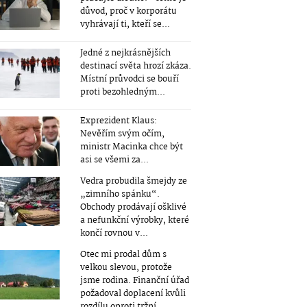
důvod, proč v korporátu
vyhrávají ti, kteří se...
Jedné z nejkrásnějších
destinací světa hrozí zkáza.
Místní průvodci se bouří
proti bezohledným...
Exprezident Klaus:
Nevěřím svým očím,
ministr Macinka chce být
asi se všemi za...
Vedra probudila šmejdy ze
„zimního spánku“.
Obchody prodávají ošklivé
a nefunkční výrobky, které
končí rovnou v...
Otec mi prodal dům s
velkou slevou, protože
jsme rodina. Finanční úřad
požadoval doplacení kvůli
rozdílu oproti tržní...