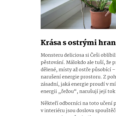
Krása s ostrými hra
Monsteru deliciosa si Češi oblíbil
pěstování. Málokdo ale tuší, že pr
dělené, místy až ostře působící
narušení energie prostoru. Z poh
zásadní, jaká energie proudí v mí
energii „řežou“, narušují její tok
Někteří odborníci na toto učení p
v interiéru jsou doslova spouště