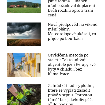
jsme rodina. Finanční
úřad požadoval doplacení
kvůli rozdílu oproti tržní
ceně
Nová předpověď na víkend
mění plány.
Meteorologové ukázali, co
přijde po bouřkách
Osvědčená metoda po
staletí: Takto udržují
obyvatelé jižní Evropy své
byty v chladu i bez
klimatizace
Zahrádkář radí: 5 plodin,
které se vyplatí zasadit
právě v srpnu. Porostou
téměř bez jakékoliv péče
až do podzimu