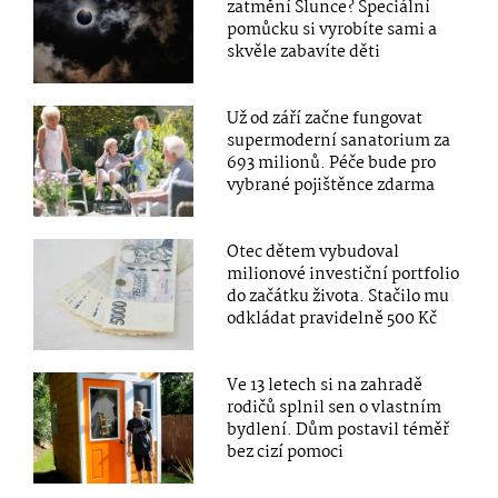
zatmění Slunce? Speciální
pomůcku si vyrobíte sami a
skvěle zabavíte děti
Už od září začne fungovat
supermoderní sanatorium za
693 milionů. Péče bude pro
vybrané pojištěnce zdarma
Otec dětem vybudoval
milionové investiční portfolio
do začátku života. Stačilo mu
odkládat pravidelně 500 Kč
Ve 13 letech si na zahradě
rodičů splnil sen o vlastním
bydlení. Dům postavil téměř
bez cizí pomoci