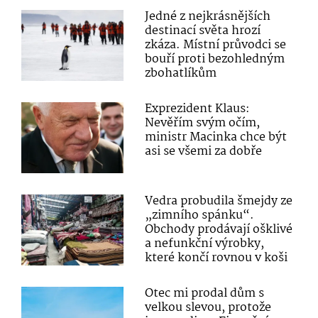
Jedné z nejkrásnějších
destinací světa hrozí
zkáza. Místní průvodci se
bouří proti bezohledným
zbohatlíkům
Exprezident Klaus:
Nevěřím svým očím,
ministr Macinka chce být
asi se všemi za dobře
Vedra probudila šmejdy ze
„zimního spánku“.
Obchody prodávají ošklivé
a nefunkční výrobky,
které končí rovnou v koši
Otec mi prodal dům s
velkou slevou, protože