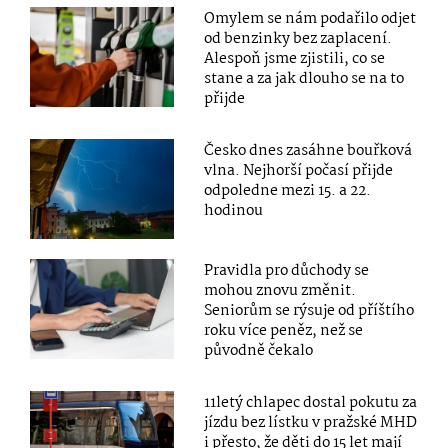
Omylem se nám podařilo odjet
od benzinky bez zaplacení.
Alespoň jsme zjistili, co se
stane a za jak dlouho se na to
přijde
Česko dnes zasáhne bouřková
vlna. Nejhorší počasí přijde
odpoledne mezi 15. a 22.
hodinou
Pravidla pro důchody se
mohou znovu změnit.
Seniorům se rýsuje od příštího
roku více peněz, než se
původně čekalo
11letý chlapec dostal pokutu za
jízdu bez lístku v pražské MHD
i přesto, že děti do 15 let mají