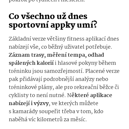
pokrok po týdnech i měsících.
Co všechno už dnes
sportovní appky umí?
Základní verze většiny fitness aplikací dnes
nabízejí vše, co běžný uživatel potřebuje.
Záznam trasy, měření tempa, odhad
spálených kalorií
i hlasové pokyny během
tréninku jsou samozřejmostí­. Placené verze
pak přidávají podrobnější analýzy nebo
tréninkové plány, ale pro rekreační běžce či
cyklisty to není nutné. N
ěkteré aplikace
nabízejí i výzvy
, ve kterých můžete
s kamarády soupeřit třeba v tom, kdo
naběhá víc kilometrů za měsíc.