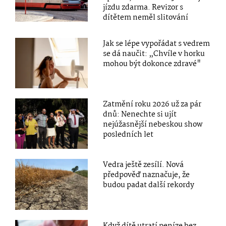
jízdu zdarma. Revizor s
dítětem neměl slitování
Jak se lépe vypořádat s vedrem
se dá naučit: „Chvíle v horku
mohou být dokonce zdravé"
Zatmění roku 2026 už za pár
dnů: Nenechte si ujít
nejúžasnější nebeskou show
posledních let
Vedra ještě zesílí. Nová
předpověď naznačuje, že
budou padat další rekordy
Když dítě utratí peníze bez