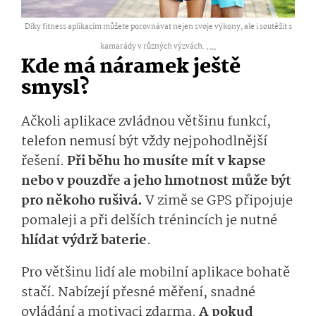
Díky fitness aplikacím můžete porovnávat nejen svoje výkony, ale i soutěžit s
kamarády v různých výzvách. ,
...
Kde má náramek ještě
smysl?
Ačkoli aplikace zvládnou většinu funkcí,
telefon nemusí být vždy nejpohodlnější
řešení.
Při běhu ho musíte mít v kapse
nebo v pouzdře a jeho hmotnost může být
pro někoho rušivá.
V zimě se GPS připojuje
pomaleji a při delších trénincích je nutné
hlídat výdrž baterie
.
Pro většinu lidí ale mobilní aplikace bohatě
stačí. Nabízejí přesné měření, snadné
ovládání a motivaci zdarma.
A pokud