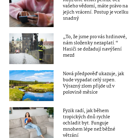
vašeho vědomí, máte právo na
jejich vrácení. Postup je vcelku
snadný
„To, že jsme pro vás hrdinové,
nám složenky nezaplatí.“
Hasiči se dožadují navýšení
mezd
Nová předpověď ukazuje, jak
bude vypadat celý srpen.
Výrazný zlom přijde už v
polovině měsíce
Fyzik radí, jak během
tropických dnů rychle
ochladit byt. Funguje
mnohem lépe než běžné
větrání