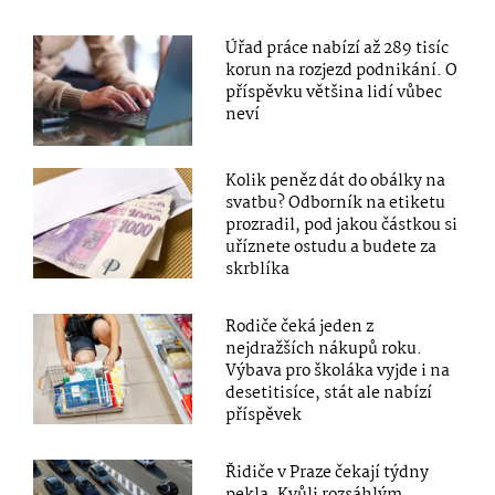
Úřad práce nabízí až 289 tisíc
korun na rozjezd podnikání. O
příspěvku většina lidí vůbec
neví
Kolik peněz dát do obálky na
svatbu? Odborník na etiketu
prozradil, pod jakou částkou si
uříznete ostudu a budete za
skrblíka
Rodiče čeká jeden z
nejdražších nákupů roku.
Výbava pro školáka vyjde i na
desetitisíce, stát ale nabízí
příspěvek
Řidiče v Praze čekají týdny
pekla. Kvůli rozsáhlým