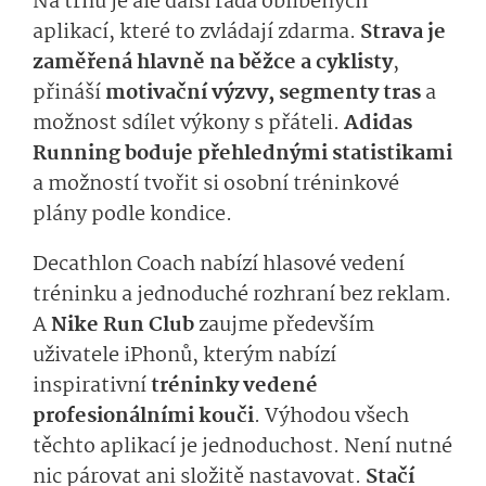
Na trhu je ale další řada oblíbených
aplikací, které to zvládají zdarma.
Strava je
zaměřená hlavně na běžce a cyklisty
,
přináší
motivační výzvy, segmenty tras
a
možnost sdílet výkony s přáteli.
Adidas
Running boduje přehlednými statistikami
a možností tvořit si osobní tréninkové
plány podle kondice.
Decathlon Coach nabízí hlasové vedení
tréninku a jednoduché rozhraní bez reklam.
A
Nike Run Club
zaujme především
uživatele iPhonů, kterým nabízí
inspirativní
tréninky vedené
profesionálními kouči
. Výhodou všech
těchto aplikací je jednoduchost. Není nutné
nic párovat ani složitě nastavovat.
Stačí