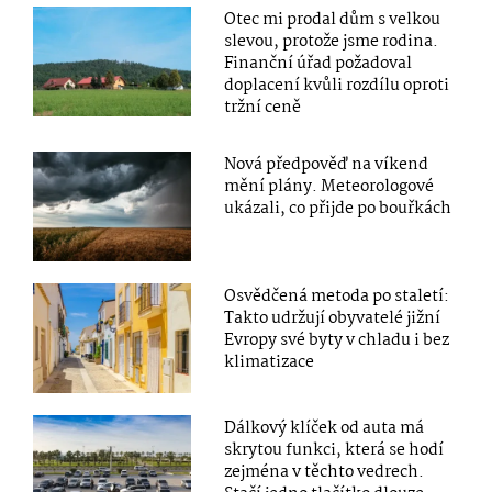
Otec mi prodal dům s velkou
slevou, protože jsme rodina.
Finanční úřad požadoval
doplacení kvůli rozdílu oproti
tržní ceně
Nová předpověď na víkend
mění plány. Meteorologové
ukázali, co přijde po bouřkách
Osvědčená metoda po staletí:
Takto udržují obyvatelé jižní
Evropy své byty v chladu i bez
klimatizace
Dálkový klíček od auta má
skrytou funkci, která se hodí
zejména v těchto vedrech.