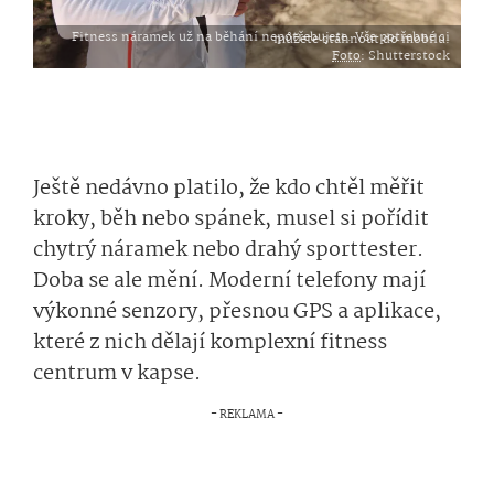
Fitness náramek už na běhání nepotřebujete. Vše potřebné si můžete stáhnout do mobilu.
Foto
: Shutterstock
Ještě nedávno platilo, že kdo chtěl měřit
kroky, běh nebo spánek, musel si pořídit
chytrý náramek nebo drahý sporttester.
Doba se ale mění. Moderní telefony mají
výkonné senzory, přesnou GPS a aplikace,
které z nich dělají komplexní fitness
centrum v kapse.