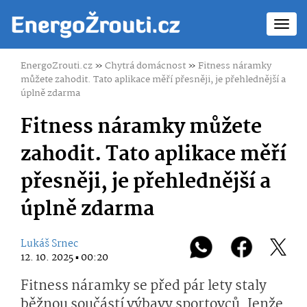
Toggl
navig
EnergoZrouti.cz
»
Chytrá domácnost
»
Fitness náramky
můžete zahodit. Tato aplikace měří přesněji, je přehlednější a
úplně zdarma
Fitness náramky můžete
zahodit. Tato aplikace měří
přesněji, je přehlednější a
úplně zdarma
Lukáš Srnec
12. 10. 2025 ▪ 00:20
Fitness náramky se před pár lety staly
běžnou součástí výbavy sportovců. Jenže