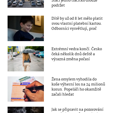
Stačí jedno tlačítko dlouze
podržet
Dítě by už od 8 let mělo platit
svou vlastní platební kartou.
Odborníci vysvětlují, proč
Extrémní vedra končí. Česko
čeká několik dnů deště a
výrazná změna počasí
Žena omylem vyhodila do
koše výherní los na 24 milionů
korun. Popeláři ho okamžitě
začali hledat
Jak se připravit na pozorování