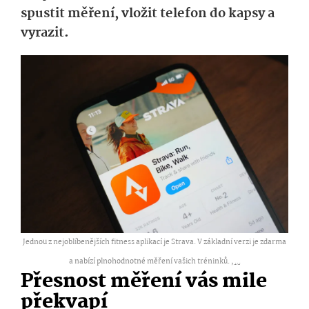
spustit měření, vložit telefon do kapsy a
vyrazit.
Jednou z nejoblíbenějších fitness aplikací je Strava. V základní verzi je zdarma
a nabízí plnohodnotné měření vašich tréninků. ,
...
Přesnost měření vás mile
překvapí