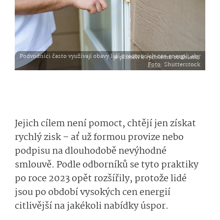
Podvodníci často využívají obavy lidí z rostoucích cen energií, aby je přiměli k rychlému souhlasu.
Foto
: Shutterstock
Jejich cílem není pomoct, chtějí jen získat
rychlý zisk – ať už formou provize nebo
podpisu na dlouhodobě nevýhodné
smlouvě. Podle odborníků se tyto praktiky
po roce 2023 opět rozšířily, protože lidé
jsou po období vysokých cen energií
citlivější na jakékoli nabídky úspor.