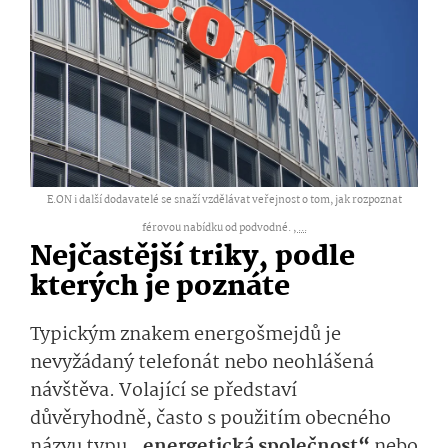
E.ON i další dodavatelé se snaží vzdělávat veřejnost o tom, jak rozpoznat
férovou nabídku od podvodné. ,
...
Nejčastější triky, podle
kterých je poznáte
Typickým znakem energošmejdů je
nevyžádaný telefonát nebo neohlášená
návštěva. Volající se představí
důvěryhodně, často s použitím obecného
názvu typu
„energetická společnost“
nebo