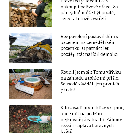
Právě teď je ideální čas
nakoupit palivové dřevo. Za
pár týdnů může být pozdě,
ceny raketově vystřelí
Bez povolení postavil dům s
bazénem na zemědělském
pozemku. O patnáct let
později stát nařídil demolici
Koupil jsem si z Temu vířivku
na zahradu a tohle mi přišlo.
Sousedé záviděli jen prvních
pár dní
Kdo zasadí první hlízy v srpnu,
bude mít na podzim
nejkrásnější zahradu. Záhony
rozzáří záplava barevných
květů