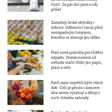
čistit. Za pár dní jsem o něj
přišel
Zamořují české obýváky i
ložnice: Odborníci varují před
nenápadným hmyzem,
kterého se zbavuje jen těžko
Platí nová pravidla pro třídění
odpadu: Domácnostem už
nebude stačit třídit jen papír,
plast a sklo
Patří mezi největší kýče všech
dob. Češi je přesto s koncem
léta znovu vytahují a dělají z
nich chloubu zahrady