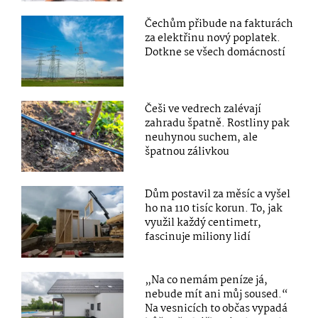
Čechům přibude na fakturách
za elektřinu nový poplatek.
Dotkne se všech domácností
Češi ve vedrech zalévají
zahradu špatně. Rostliny pak
neuhynou suchem, ale
špatnou zálivkou
Dům postavil za měsíc a vyšel
ho na 110 tisíc korun. To, jak
využil každý centimetr,
fascinuje miliony lidí
„Na co nemám peníze já,
nebude mít ani můj soused.“
Na vesnicích to občas vypadá