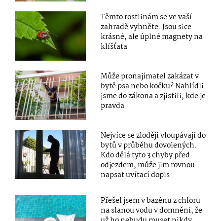
Těmto rostlinám se ve vaší
zahradě vyhněte. Jsou sice
krásné, ale úplné magnety na
klíšťata
Může pronajímatel zakázat v
bytě psa nebo kočku? Nahlídli
jsme do zákona a zjistili, kde je
pravda
Nejvíce se zloději vloupávají do
bytů v průběhu dovolených.
Kdo dělá tyto 3 chyby před
odjezdem, může jim rovnou
napsat uvítací dopis
Přešel jsem v bazénu z chloru
na slanou vodu v domnění, že
už ho nebudu muset nikdy