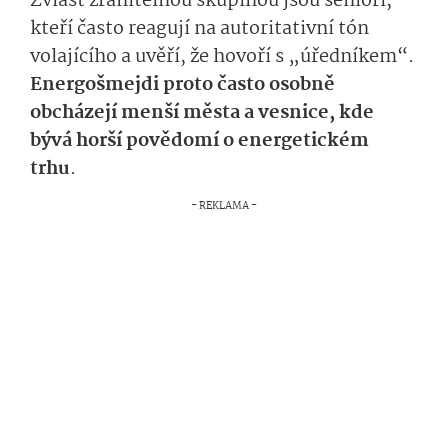
Zvlášť zranitelnou skupinou jsou senioři,
kteří často reagují na autoritativní tón
volajícího a uvěří, že hovoří s „úředníkem“.
Energošmejdi proto často osobně
obcházejí menší města a vesnice, kde
bývá horší povědomí o energetickém
trhu
.