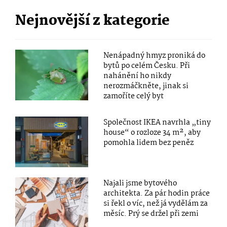
Nejnovější z kategorie
Nenápadný hmyz proniká do
bytů po celém Česku. Při
nahánění ho nikdy
nerozmáčkněte, jinak si
zamoříte celý byt
Společnost IKEA navrhla „tiny
house“ o rozloze 34 m², aby
pomohla lidem bez peněz
Najali jsme bytového
architekta. Za pár hodin práce
si řekl o víc, než já vydělám za
měsíc. Prý se držel při zemi