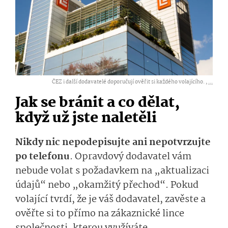
ČEZ i další dodavatelé doporučují ověřit si každého volajícího. ,
...
Jak se bránit a co dělat,
když už jste naletěli
Nikdy nic nepodepisujte ani nepotvrzujte
po telefonu
. Opravdový dodavatel vám
nebude volat s požadavkem na „aktualizaci
údajů“ nebo „okamžitý přechod“. Pokud
volající tvrdí, že je váš dodavatel, zavěste a
ověřte si to přímo na zákaznické lince