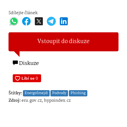
Sdílejte článek
Vstoupit do diskuze
Diskuze
Štítky:
Energošmejdi
Podvody
Phishing
Zdroj:
eru.gov.cz, hypoindex.cz