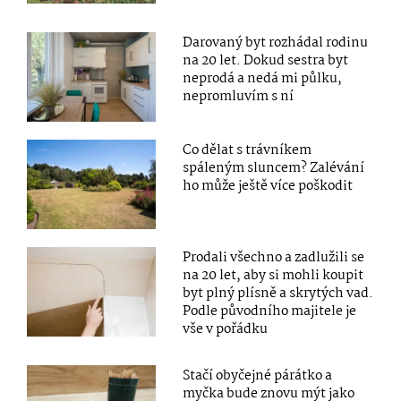
Darovaný byt rozhádal rodinu
na 20 let. Dokud sestra byt
neprodá a nedá mi půlku,
nepromluvím s ní
Co dělat s trávníkem
spáleným sluncem? Zalévání
ho může ještě více poškodit
Prodali všechno a zadlužili se
na 20 let, aby si mohli koupit
byt plný plísně a skrytých vad.
Podle původního majitele je
vše v pořádku
Stačí obyčejné párátko a
myčka bude znovu mýt jako