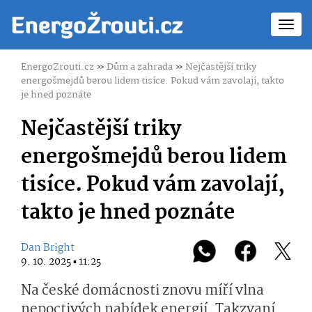
Toggl
navig
EnergoZrouti.cz
»
Dům a zahrada
»
Nejčastější triky
energošmejdů berou lidem tisíce. Pokud vám zavolají, takto
je hned poznáte
Nejčastější triky
energošmejdů berou lidem
tisíce. Pokud vám zavolají,
takto je hned poznáte
Dan Bright
9. 10. 2025 ▪ 11:25
Na české domácnosti znovu míří vlna
nepoctivých nabídek energií. Takzvaní