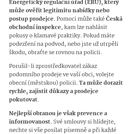
Energetický regulační úřad (ERÚ), který
může ověřit legitimitu nabídky nebo
postup prodejce
. Pomoci může také
Česká
obchodní inspekce
, kam lze nahlásit
pokusy o klamavé praktiky. Pokud máte
podezření na podvod, nebo jste už utrpěli
škodu, obraťte se rovnou na policii.
Porušil-li zprostředkovatel zákaz
podomního prodeje ve vaší obci, volejte
obecní (městskou) policii.
Ta může dorazit
rychle, zajistit důkazy a prodejce
pokutovat
.
Nejlepší obranou je však prevence a
informovanost
. Své smlouvy si hlídejte,
nechte si vše posílat písemně a při každé