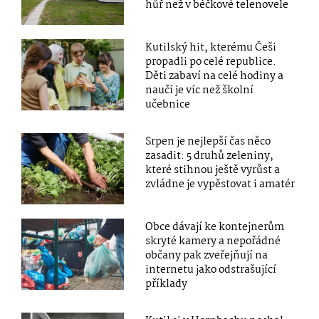
hůř než v béčkové telenovele
Kutilský hit, kterému Češi
propadli po celé republice.
Děti zabaví na celé hodiny a
naučí je víc než školní
učebnice
Srpen je nejlepší čas něco
zasadit: 5 druhů zeleniny,
které stihnou ještě vyrůst a
zvládne je vypěstovat i amatér
Obce dávají ke kontejnerům
skryté kamery a nepořádné
občany pak zveřejňují na
internetu jako odstrašující
příklady