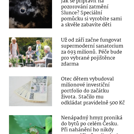
Jak se připravit na
pozorování zatmění
Slunce? Speciální
pomůcku si vyrobíte sami
a skvěle zabavíte děti
Už od září začne fungovat
supermoderní sanatorium
za 693 milionů. Péče bude
pro vybrané pojištěnce
zdarma
Otec dětem vybudoval
milionové investiční
portfolio do začátku
života. Stačilo mu
odkládat pravidelně 500 Kč
Nenápadný hmyz proniká
do bytů po celém Česku.
Při nahánění ho nikdy