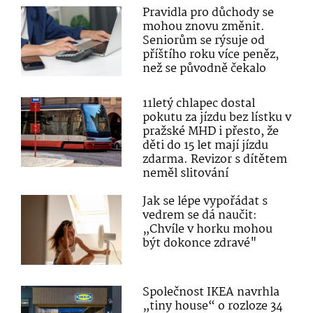
Pravidla pro důchody se
mohou znovu změnit.
Seniorům se rýsuje od
příštího roku více peněz,
než se původně čekalo
11letý chlapec dostal
pokutu za jízdu bez lístku v
pražské MHD i přesto, že
děti do 15 let mají jízdu
zdarma. Revizor s dítětem
neměl slitování
Jak se lépe vypořádat s
vedrem se dá naučit:
„Chvíle v horku mohou
být dokonce zdravé"
Společnost IKEA navrhla
„tiny house“ o rozloze 34