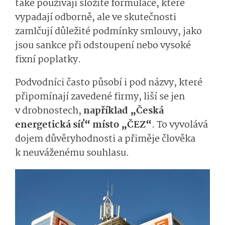
také používají složité formulace, které
vypadají odborně, ale ve skutečnosti
zamlčují důležité podmínky smlouvy, jako
jsou sankce při odstoupení nebo vysoké
fixní poplatky.
Podvodníci často působí i pod názvy, které
připomínají zavedené firmy, liší se jen
v drobnostech,
například „Česká
energetická síť“ místo „ČEZ“
. To vyvolává
dojem důvěryhodnosti a přiměje člověka
k neuváženému souhlasu.