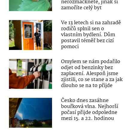
nerozmáčkněte, jinak si
zamoříte celý byt
Ve 13 letech si na zahradě
rodičů splnil sen o
vlastním bydlení. Dům
postavil téměř bez cizí
pomoci
Omylem se nám podařilo
odjet od benzinky bez
zaplacení. Alespoň jsme
zjistili, co se stane a za jak
dlouho se na to přijde
Česko dnes zasáhne
bouřková vlna. Nejhorší
počasí přijde odpoledne
mezi 15. a 22. hodinou