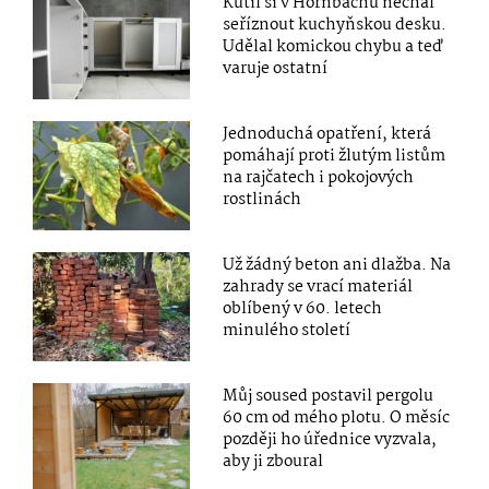
Kutil si v Hornbachu nechal
seříznout kuchyňskou desku.
Udělal komickou chybu a teď
varuje ostatní
Jednoduchá opatření, která
pomáhají proti žlutým listům
na rajčatech i pokojových
rostlinách
Už žádný beton ani dlažba. Na
zahrady se vrací materiál
oblíbený v 60. letech
minulého století
Můj soused postavil pergolu
60 cm od mého plotu. O měsíc
později ho úřednice vyzvala,
aby ji zboural