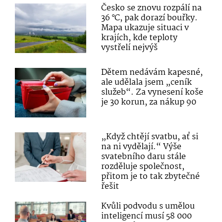
Česko se znovu rozpálí na
36 °C, pak dorazí bouřky.
Mapa ukazuje situaci v
krajích, kde teploty
vystřelí nejvýš
Dětem nedávám kapesné,
ale udělala jsem „ceník
služeb“. Za vynesení koše
je 30 korun, za nákup 90
„Když chtějí svatbu, ať si
na ni vydělají.“ Výše
svatebního daru stále
rozděluje společnost,
přitom je to tak zbytečné
řešit
Kvůli podvodu s umělou
inteligencí musí 58 000