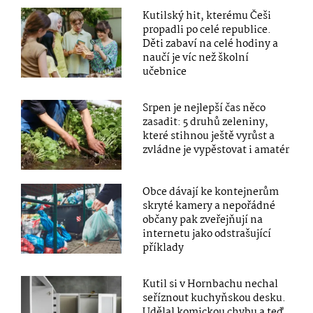
Kutilský hit, kterému Češi
propadli po celé republice.
Děti zabaví na celé hodiny a
naučí je víc než školní
učebnice
Srpen je nejlepší čas něco
zasadit: 5 druhů zeleniny,
které stihnou ještě vyrůst a
zvládne je vypěstovat i amatér
Obce dávají ke kontejnerům
skryté kamery a nepořádné
občany pak zveřejňují na
internetu jako odstrašující
příklady
Kutil si v Hornbachu nechal
seříznout kuchyňskou desku.
Udělal komickou chybu a teď