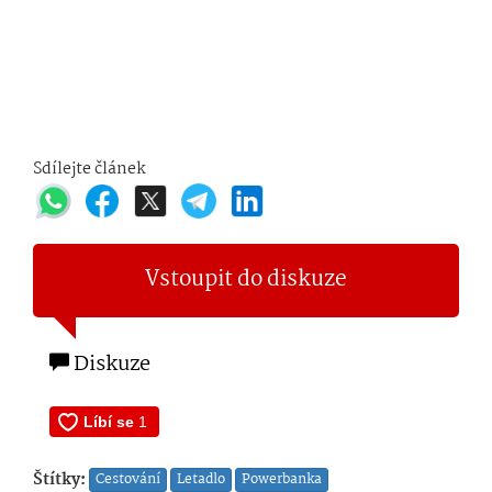
Sdílejte článek
Vstoupit do diskuze
Diskuze
Štítky:
Cestování
Letadlo
Powerbanka