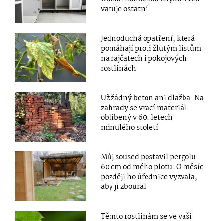
varuje ostatní
Jednoduchá opatření, která
pomáhají proti žlutým listům
na rajčatech i pokojových
rostlinách
Už žádný beton ani dlažba. Na
zahrady se vrací materiál
oblíbený v 60. letech
minulého století
Můj soused postavil pergolu
60 cm od mého plotu. O měsíc
později ho úřednice vyzvala,
aby ji zboural
Těmto rostlinám se ve vaší