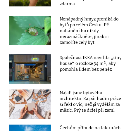
zdarma
Nenápadný hmyz proniká do
bytů po celém Česku. Při
nahánění ho nikdy
nerozmáčkněte, jinak si
zamoříte celý byt
Společnost IKEA navrhla „tiny
house“ o rozloze 34 m², aby
pomohla lidem bez peněz
Najali jsme bytového
architekta. Za pár hodin práce
si řekl o víc, než já vydělám za
měsíc. Prý se držel při zemi
Čechům přibude na fakturách