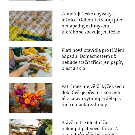
Zamořují české obýváky i
ložnice: Odborníci varují před
nenápadným hmyzem,
kterého se zbavuje jen těžko
Platí nová pravidla pro třídění
odpadu: Domácnostem už
nebude stačit třídit jen papír,
plast a sklo
Patří mezi největší kýče všech
dob. Češi je přesto s koncem
léta znovu vytahují a dělají z
nich chloubu zahrady
Právě teď je ideální čas
nakoupit palivové dřevo. Za
pár týdnů může být pozdě,