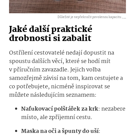
Důležité je nepřekročit povolenou kapacitu ,
...
Jaké další praktické
drobnosti si zabalit
Ostřílení cestovatelé nedají dopustit na
spoustu dalších věcí, které se hodí mít
v příručním zavazadle. Jejich volba
samozřejmě závisí na tom, kam cestujete a
co potřebujete, nicméně inspirovat se
můžete následujícím seznamem:
Nafukovací polštářek za krk
: nezabere
místo, ale zpříjemní cestu.
Maska na oči a špunty do uší
: