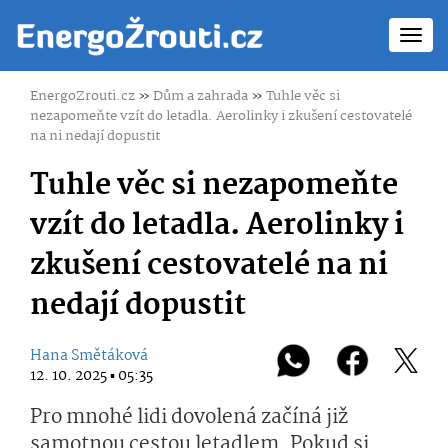
Toggl
navig
EnergoZrouti.cz
»
Dům a zahrada
»
Tuhle věc si
nezapomeňte vzít do letadla. Aerolinky i zkušení cestovatelé
na ni nedají dopustit
Tuhle věc si nezapomeňte
vzít do letadla. Aerolinky i
zkušení cestovatelé na ni
nedají dopustit
Hana Smětáková
12. 10. 2025 ▪ 05:35
Pro mnohé lidi dovolená začíná již
samotnou cestou letadlem. Pokud si