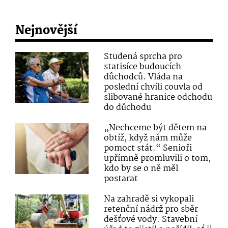
Nejnovější
Studená sprcha pro
statisíce budoucích
důchodců. Vláda na
poslední chvíli couvla od
slibované hranice odchodu
do důchodu
„Nechceme být dětem na
obtíž, když nám může
pomoct stát.“ Senioři
upřímně promluvili o tom,
kdo by se o ně měl
postarat
Na zahradě si vykopali
retenční nádrž pro sběr
dešťové vody. Stavební