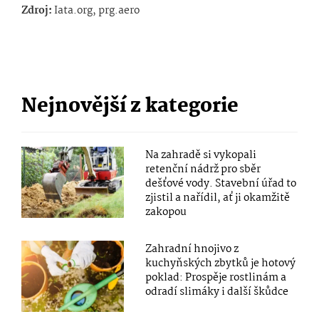
Zdroj:
Iata.org, prg.aero
Nejnovější z kategorie
Na zahradě si vykopali
retenční nádrž pro sběr
dešťové vody. Stavební úřad to
zjistil a nařídil, ať ji okamžitě
zakopou
Zahradní hnojivo z
kuchyňských zbytků je hotový
poklad: Prospěje rostlinám a
odradí slimáky i další škůdce