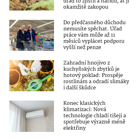
úřad to zjistil a nařídil, ať ji
okamžitě zakopou
Do předčasného důchodu
nemusíte spěchat. Úřad
práce vám může až 11
měsíců vyplácet podporu
vyšší než penze
Zahradní hnojivo z
kuchyňských zbytků je
hotový poklad: Prospěje
rostlinám a odradí slimáky
i další škůdce
Konec klasických
klimatizací: Nová
technologie chladí tišeji a
spotřebuje výrazně méně
elektřiny