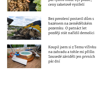
ceny raketově vystřelí
Bez povolení postavil dům s
bazénem na zemědělském
pozemku. O patnáct let
později stát nařídil demolici
Koupil jsem si z Temu vířivku
na zahradu a tohle mi přišlo.
Sousedé záviděli jen prvních
pár dní