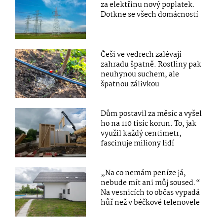
za elektřinu nový poplatek.
Dotkne se všech domácností
Češi ve vedrech zalévají
zahradu špatně. Rostliny pak
neuhynou suchem, ale
špatnou zálivkou
Dům postavil za měsíc a vyšel
ho na 110 tisíc korun. To, jak
využil každý centimetr,
fascinuje miliony lidí
„Na co nemám peníze já,
nebude mít ani můj soused.“
Na vesnicích to občas vypadá
hůř než v béčkové telenovele