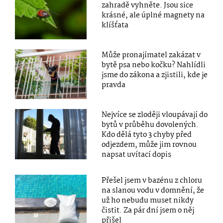
zahradě vyhněte. Jsou sice
krásné, ale úplné magnety na
klíšťata
Může pronajímatel zakázat v
bytě psa nebo kočku? Nahlídli
jsme do zákona a zjistili, kde je
pravda
Nejvíce se zloději vloupávají do
bytů v průběhu dovolených.
Kdo dělá tyto 3 chyby před
odjezdem, může jim rovnou
napsat uvítací dopis
Přešel jsem v bazénu z chloru
na slanou vodu v domnění, že
už ho nebudu muset nikdy
čistit. Za pár dní jsem o něj
přišel