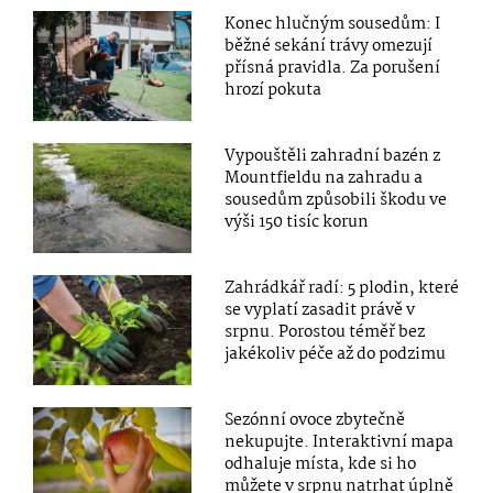
Konec hlučným sousedům: I
běžné sekání trávy omezují
přísná pravidla. Za porušení
hrozí pokuta
Vypouštěli zahradní bazén z
Mountfieldu na zahradu a
sousedům způsobili škodu ve
výši 150 tisíc korun
Zahrádkář radí: 5 plodin, které
se vyplatí zasadit právě v
srpnu. Porostou téměř bez
jakékoliv péče až do podzimu
Sezónní ovoce zbytečně
nekupujte. Interaktivní mapa
odhaluje místa, kde si ho
můžete v srpnu natrhat úplně