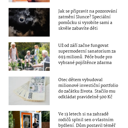
Jak se připravit na pozorování
zatmění Slunce? Speciální
pomůcku si vyrobíte sami a
skvěle zabavíte děti
Už od září začne fungovat
supermoderní sanatorium za
693 milionů. Péče bude pro
vybrané pojištěnce zdarma
Otec dětem vybudoval
milionové investiční portfolio
do začátku života. Stačilo mu
odkládat pravidelně 500 Kč
Ve 13 letech si na zahradě
rodičů splnil sen o vlastním
bydlení. Dům postavil téměř