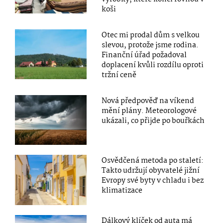
koši
Otec mi prodal dům s velkou
slevou, protože jsme rodina.
Finanční úřad požadoval
doplacení kvůli rozdílu oproti
tržní ceně
Nová předpověď na víkend
mění plány. Meteorologové
ukázali, co přijde po bouřkách
Osvědčená metoda po staletí:
Takto udržují obyvatelé jižní
Evropy své byty v chladu i bez
klimatizace
Dálkový klíček od auta má