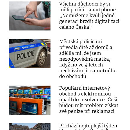
Všichni důchodci by si
měli pořídit smartphone.
„Nemůžeme kvůli jedné
generaci brzdit digitalizaci
celého Česka“
Městská policie mi
přivedla dítě až domů a
sdělila mi, že jsem
nezodpovědná matka,
když ho ve 4 letech
nechávám jít samotného
do obchodu
Populární internetový
obchod s elektronikou
upadl do insolvence. Češi
budou mít problém získat
své peníze při reklamaci
Přichází nejteplejší týden