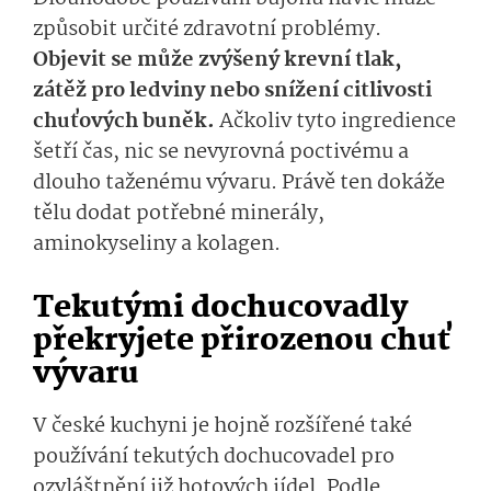
způsobit určité zdravotní problémy.
Objevit se může zvýšený krevní tlak,
zátěž pro ledviny nebo snížení citlivosti
chuťových buněk.
Ačkoliv tyto ingredience
šetří čas, nic se nevyrovná poctivému a
dlouho taženému vývaru. Právě ten dokáže
tělu dodat potřebné minerály,
aminokyseliny a kolagen.
Tekutými dochucovadly
překryjete přirozenou chuť
vývaru
V české kuchyni je hojně rozšířené také
používání tekutých dochucovadel pro
ozvláštnění již hotových jídel. Podle