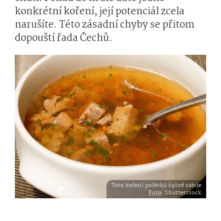
konkrétní koření, její potenciál zcela
narušíte. Této zásadní chyby se přitom
dopouští řada Čechů.
Toto koření polévku úplně zabije
Foto
: Shutterstock