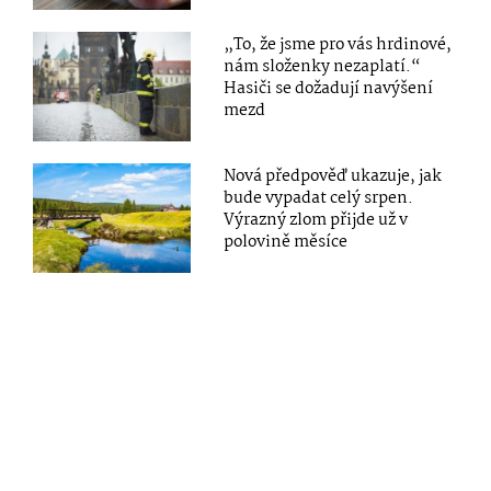
„To, že jsme pro vás hrdinové,
nám složenky nezaplatí.“
Hasiči se dožadují navýšení
mezd
Nová předpověď ukazuje, jak
bude vypadat celý srpen.
Výrazný zlom přijde už v
polovině měsíce