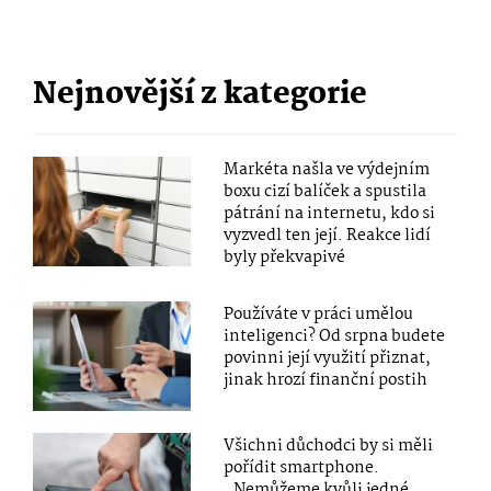
Nejnovější z kategorie
Markéta našla ve výdejním
boxu cizí balíček a spustila
pátrání na internetu, kdo si
vyzvedl ten její. Reakce lidí
byly překvapivé
Používáte v práci umělou
inteligenci? Od srpna budete
povinni její využití přiznat,
jinak hrozí finanční postih
Všichni důchodci by si měli
pořídit smartphone.
„Nemůžeme kvůli jedné