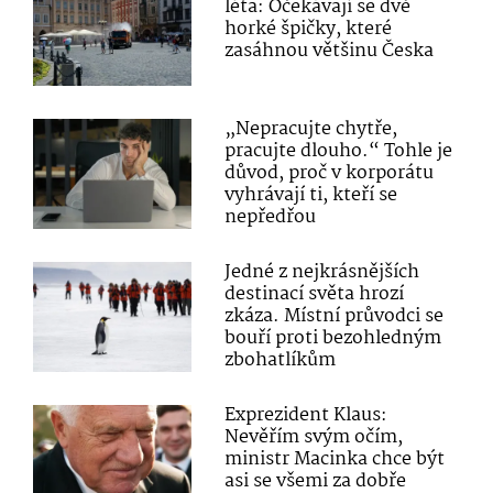
léta: Očekávají se dvě
horké špičky, které
zasáhnou většinu Česka
„Nepracujte chytře,
pracujte dlouho.“ Tohle je
důvod, proč v korporátu
vyhrávají ti, kteří se
nepředřou
Jedné z nejkrásnějších
destinací světa hrozí
zkáza. Místní průvodci se
bouří proti bezohledným
zbohatlíkům
Exprezident Klaus:
Nevěřím svým očím,
ministr Macinka chce být
asi se všemi za dobře