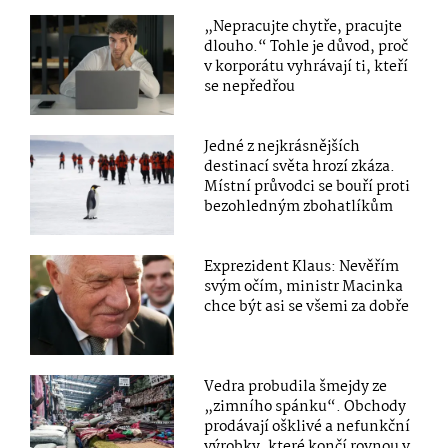
„Nepracujte chytře, pracujte
dlouho.“ Tohle je důvod, proč
v korporátu vyhrávají ti, kteří
se nepředřou
Jedné z nejkrásnějších
destinací světa hrozí zkáza.
Místní průvodci se bouří proti
bezohledným zbohatlíkům
Exprezident Klaus: Nevěřím
svým očím, ministr Macinka
chce být asi se všemi za dobře
Vedra probudila šmejdy ze
„zimního spánku“. Obchody
prodávají ošklivé a nefunkční
výrobky, které končí rovnou v