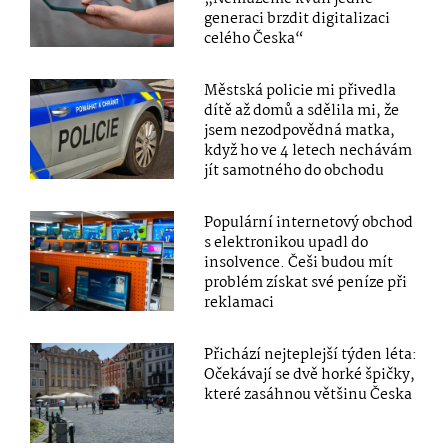
generaci brzdit digitalizaci
celého Česka“
Městská policie mi přivedla
dítě až domů a sdělila mi, že
jsem nezodpovědná matka,
když ho ve 4 letech nechávám
jít samotného do obchodu
Populární internetový obchod
s elektronikou upadl do
insolvence. Češi budou mít
problém získat své peníze při
reklamaci
Přichází nejteplejší týden léta:
Očekávají se dvě horké špičky,
které zasáhnou většinu Česka