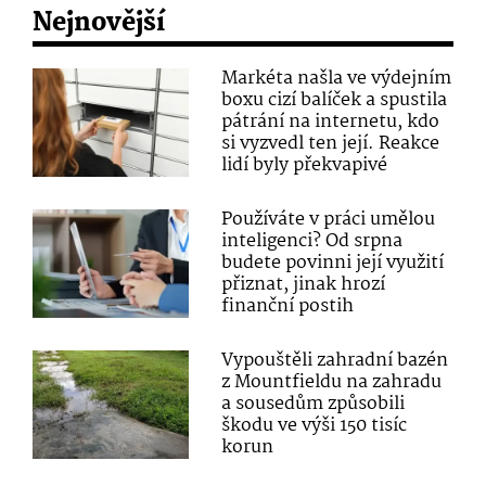
Nejnovější
Markéta našla ve výdejním
boxu cizí balíček a spustila
pátrání na internetu, kdo
si vyzvedl ten její. Reakce
lidí byly překvapivé
Používáte v práci umělou
inteligenci? Od srpna
budete povinni její využití
přiznat, jinak hrozí
finanční postih
Vypouštěli zahradní bazén
z Mountfieldu na zahradu
a sousedům způsobili
škodu ve výši 150 tisíc
korun