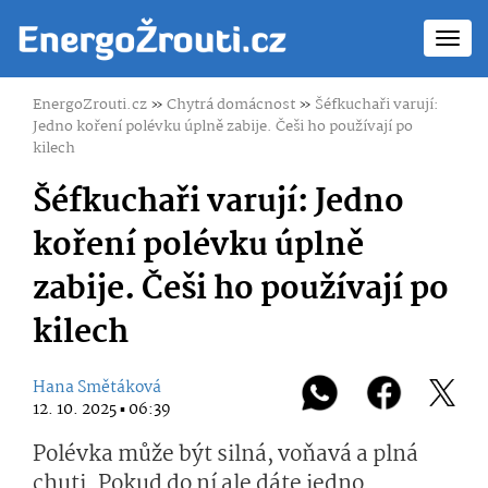
Toggl
navig
EnergoZrouti.cz
»
Chytrá domácnost
»
Šéfkuchaři varují:
Jedno koření polévku úplně zabije. Češi ho používají po
kilech
Šéfkuchaři varují: Jedno
koření polévku úplně
zabije. Češi ho používají po
kilech
Hana Smětáková
12. 10. 2025 ▪ 06:39
Polévka může být silná, voňavá a plná
chuti. Pokud do ní ale dáte jedno