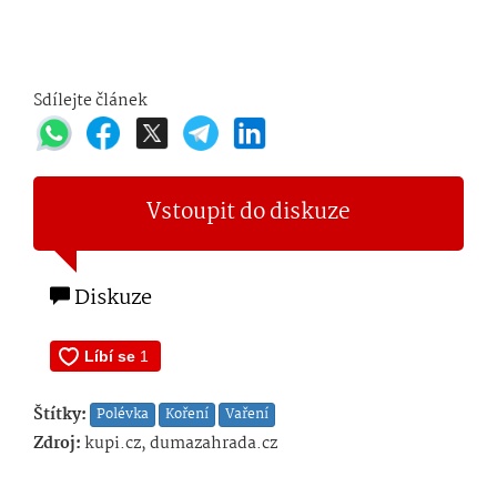
Sdílejte článek
Vstoupit do diskuze
Diskuze
Štítky:
Polévka
Koření
Vaření
Zdroj:
kupi.cz, dumazahrada.cz