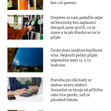
bez cizí pomoci
Omylem se nám podařilo odjet
od benzinky bez zaplacení.
Alespoň jsme zjistili, co se
stane a za jak dlouho se na to
přijde
Česko dnes zasáhne bouřková
vlna. Nejhorší počasí přijde
odpoledne mezi 15. a 22.
hodinou
Pravidla pro důchody se
mohou znovu změnit.
Seniorům se rýsuje od příštího
roku více peněz, než se
původně čekalo