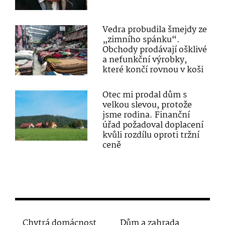
Vedra probudila šmejdy ze
„zimního spánku“.
Obchody prodávají ošklivé
a nefunkční výrobky,
které končí rovnou v koši
Otec mi prodal dům s
velkou slevou, protože
jsme rodina. Finanční
úřad požadoval doplacení
kvůli rozdílu oproti tržní
ceně
Chytrá domácnost
Dům a zahrada