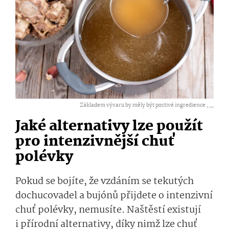
Základem vývaru by měly být poctivé ingredience ,
...
Jaké alternativy lze použít
pro intenzivnější chuť
polévky
Pokud se bojíte, že vzdáním se tekutých
dochucovadel a bujónů přijdete o intenzivní
chuť polévky, nemusíte. Naštěstí existují
i přírodní alternativy, díky nimž lze chuť