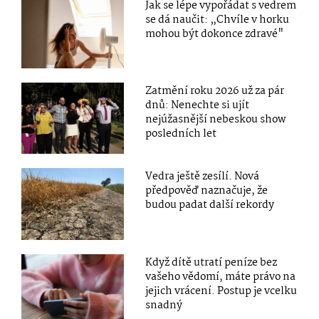
Jak se lépe vypořádat s vedrem
se dá naučit: „Chvíle v horku
mohou být dokonce zdravé"
Zatmění roku 2026 už za pár
dnů: Nenechte si ujít
nejúžasnější nebeskou show
posledních let
Vedra ještě zesílí. Nová
předpověď naznačuje, že
budou padat další rekordy
Když dítě utratí peníze bez
vašeho vědomí, máte právo na
jejich vrácení. Postup je vcelku
snadný