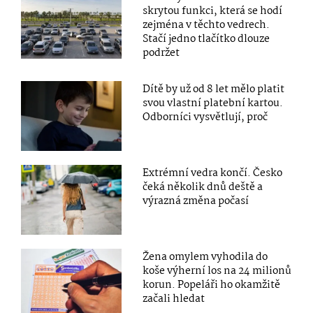
skrytou funkci, která se hodí
zejména v těchto vedrech.
Stačí jedno tlačítko dlouze
podržet
Dítě by už od 8 let mělo platit
svou vlastní platební kartou.
Odborníci vysvětlují, proč
Extrémní vedra končí. Česko
čeká několik dnů deště a
výrazná změna počasí
Žena omylem vyhodila do
koše výherní los na 24 milionů
korun. Popeláři ho okamžitě
začali hledat