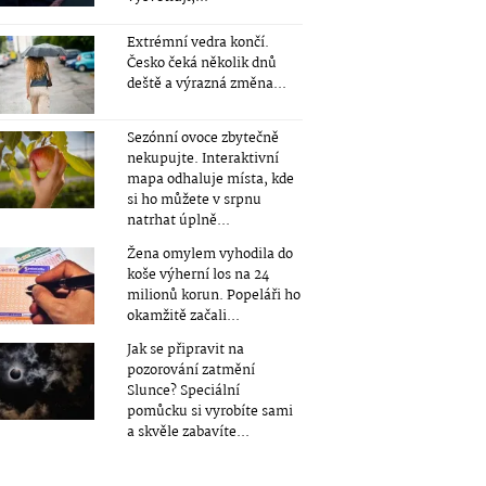
Extrémní vedra končí.
Česko čeká několik dnů
deště a výrazná změna...
Sezónní ovoce zbytečně
nekupujte. Interaktivní
mapa odhaluje místa, kde
si ho můžete v srpnu
natrhat úplně...
Žena omylem vyhodila do
koše výherní los na 24
milionů korun. Popeláři ho
okamžitě začali...
Jak se připravit na
pozorování zatmění
Slunce? Speciální
pomůcku si vyrobíte sami
a skvěle zabavíte...