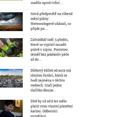
rozdílu oproti tržní...
Nová předpověď na víkend
mění plány.
Meteorologové ukázali, co
přijde po...
Zahrádkář radí: 5 plodin,
které se vyplatí zasadit
právě v srpnu. Porostou
téměř bez jakékoliv péče
až do...
Dálkový klíček od auta má
skrytou funkci, která se
hodí zejména v těchto
vedrech. Stačí jedno
tlačítko dlouze...
Dítě by už od 8 let mělo
platit svou vlastní platební
kartou. Odborníci
vysvětlují,...