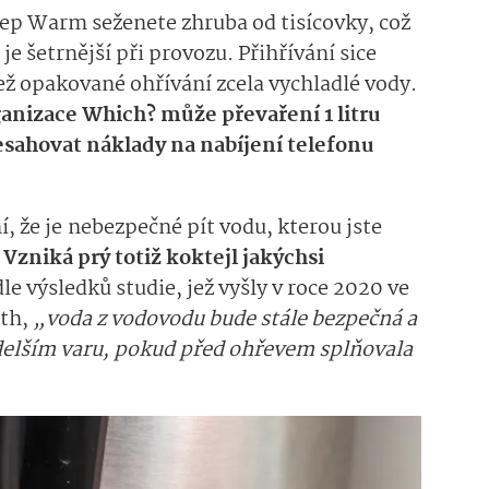
eep Warm seženete zhruba od tisícovky, což
je šetrnější při provozu. Přihřívání sice
než opakované ohřívání zcela vychladlé vody.
ganizace Which? může převaření 1 litru
esahovat náklady na nabíjení telefonu
, že je
nebezpečné pít vodu, kterou jste
Vzniká prý totiž koktejl jakýchsi
 výsledků studie, jež vyšly v roce 2020 ve
lth,
„voda z vodovodu bude stále bezpečná a
delším varu, pokud před ohřevem splňovala