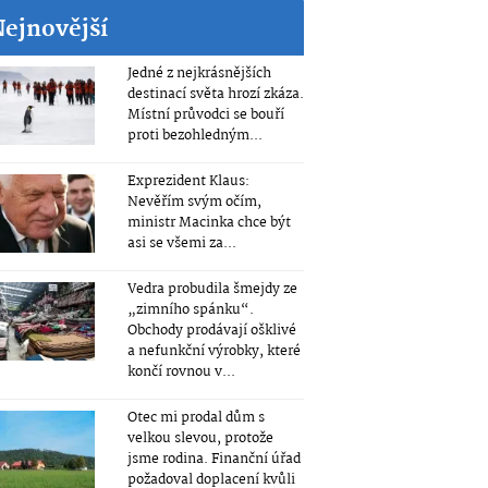
Nejnovější
Jedné z nejkrásnějších
destinací světa hrozí zkáza.
Místní průvodci se bouří
proti bezohledným...
Exprezident Klaus:
Nevěřím svým očím,
ministr Macinka chce být
asi se všemi za...
Vedra probudila šmejdy ze
„zimního spánku“.
Obchody prodávají ošklivé
a nefunkční výrobky, které
končí rovnou v...
Otec mi prodal dům s
velkou slevou, protože
jsme rodina. Finanční úřad
požadoval doplacení kvůli