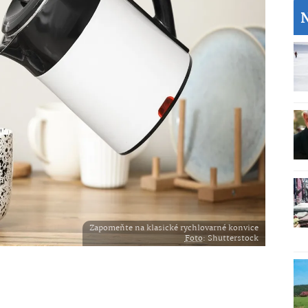
Zapomeňte na klasické rychlovarné konvice
Foto
: Shutterstock