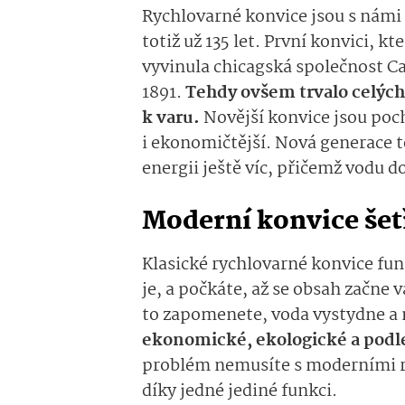
Rychlovarné konvice jsou s námi 
totiž už 135 let.
První konvici, kt
vyvinula chicagská společnost C
1891.
Tehdy ovšem trvalo celých
k varu.
Novější konvice jsou poch
i ekonomičtější. Nová generace t
energii ještě víc, přičemž vodu d
Moderní konvice šetř
Klasické rychlovarné konvice fung
je, a počkáte, až se obsah začne v
to zapomenete, voda vystydne a m
ekonomické, ekologické a podl
problém nemusíte s moderními ry
díky jedné jediné funkci.