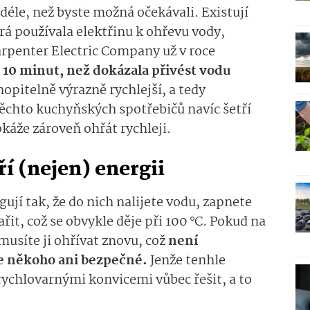
déle, než byste možná očekávali. Existují
erá používala elektřinu k ohřevu vody,
arpenter Electric Company už v roce
 10 minut, než dokázala přivést vodu
opitelně výrazně rychlejší, a tedy
ěchto kuchyňských spotřebičů navíc šetří
okáže zároveň ohřát rychleji.
í (nejen) energii
ují tak, že do nich nalijete vodu, zapnete
ařit, což se obvykle děje při 100 °C. Pokud na
usíte ji ohřívat znovu, což
není
e někoho ani bezpečné.
Jenže tenhle
chlovarnými konvicemi vůbec řešit, a to