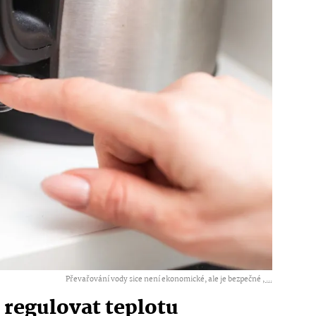
Převařování vody sice není ekonomické, ale je bezpečné ,
...
regulovat teplotu