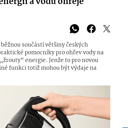
energii a vodu ohřeje
 běžnou součástí většiny českých
 praktické pomocníky pro ohřev vody na
é „žrouty“ energie. Jenže to pro novou
diné funkci totiž mohou být výdaje na