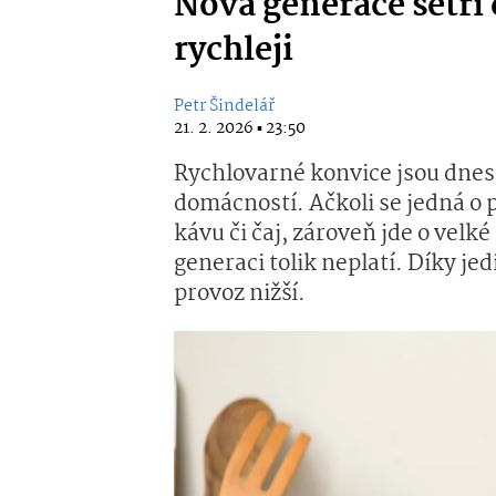
Nová generace šetří 
rychleji
Petr Šindelář
21. 2. 2026 ▪ 23:50
Rychlovarné konvice jsou dnes
domácností. Ačkoli se jedná o
kávu či čaj, zároveň jde o velk
generaci tolik neplatí. Díky je
provoz nižší.