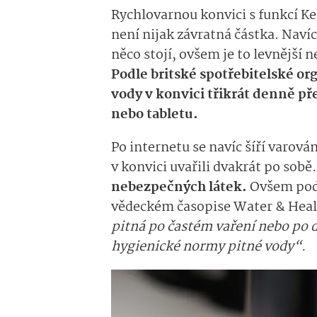
Rychlovarnou konvici s funkcí K
není nijak závratná částka. Navíc 
něco stojí, ovšem je to levnější 
Podle britské spotřebitelské or
vody v konvici třikrát denně př
nebo tabletu.
Po internetu se navíc šíří varování
v konvici uvařili dvakrát po sobě.
nebezpečných látek.
Ovšem podle
vědeckém časopise Water & Hea
pitná po častém vaření nebo po 
hygienické normy pitné vody“.