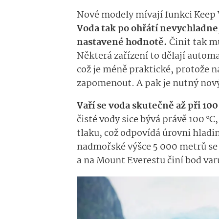
Nové modely mívají funkci Keep
Voda tak po ohřátí nevychladne,
nastavené hodnotě.
Činit tak m
Některá zařízení to dělají automa
což je méně praktické, protože 
zapomenout. A pak je nutný nov
Vaří se voda skutečně až při 10
čisté vody sice bývá právě 100 
tlaku, což odpovídá úrovni hladi
nadmořské výšce 5 000 metrů se to
a na Mount Everestu činí bod va