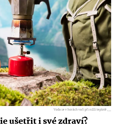
Voda se v horách vaří při nižší teplotě ,
...
 ušetřit i své zdraví?