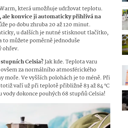
 Warm, která umožňuje udržovat teplotu.
 ale konvice ji automaticky přihřívá na
ůže po dobu zhruba 20 až 120 minut.
ticky, u dalších je nutné stisknout tlačítko,
na to můžete poměrně jednoduše
ý ohřev.
0 stupních Celsia?
Jak kde. Teplota varu
°C, ovšem za normálního atmosférického
ny moře. Ve vyšších polohách je to méně. Při
tiž vaří už při teplotě přibližně 83 až 84 °C
ru vody dokonce pouhých 68 stupňů Celsia!