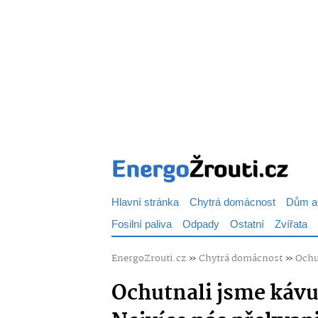
Hlavní stránka
Chytrá domácnost
Dům a
Fosilní paliva
Odpady
Ostatní
Zvířata
EnergoZrouti.cz
»
Chytrá domácnost
»
Ochut
Ochutnali jsme kávu 