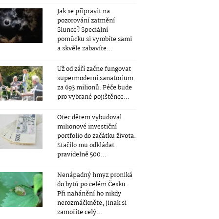
Jak se připravit na
pozorování zatmění
Slunce? Speciální
pomůcku si vyrobíte sami
a skvěle zabavíte...
Už od září začne fungovat
supermoderní sanatorium
za 693 milionů. Péče bude
pro vybrané pojištěnce...
Otec dětem vybudoval
milionové investiční
portfolio do začátku života.
Stačilo mu odkládat
pravidelně 500...
Nenápadný hmyz proniká
do bytů po celém Česku.
Při nahánění ho nikdy
nerozmáčkněte, jinak si
zamoříte celý...