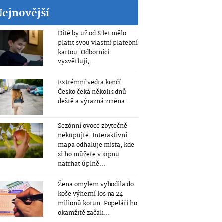
Nejnovější
Dítě by už od 8 let mělo
platit svou vlastní platební
kartou. Odborníci
vysvětlují,...
Extrémní vedra končí.
Česko čeká několik dnů
deště a výrazná změna...
Sezónní ovoce zbytečně
nekupujte. Interaktivní
mapa odhaluje místa, kde
si ho můžete v srpnu
natrhat úplně...
Žena omylem vyhodila do
koše výherní los na 24
milionů korun. Popeláři ho
okamžitě začali...