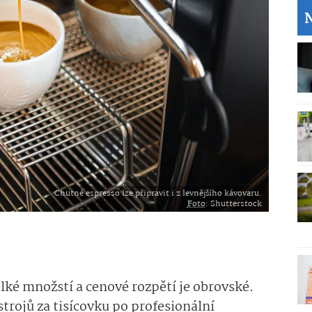
Chutné espresso lze připravit i z levnějšího kávovaru.
Foto
: Shutterstock
lké množstí a cenové rozpětí je obrovské.
rojů za tisícovku po profesionální