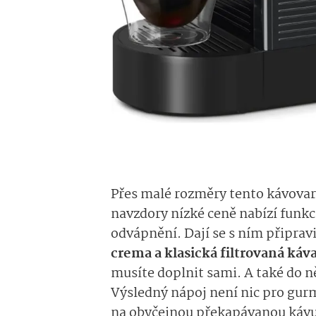
Přes malé rozměry tento kávovar 
navzdory nízké ceně nabízí funkc
odvápnění. Dají se s ním připravi
crema a klasická filtrovaná káv
musíte doplnit sami. A také do n
Výsledný nápoj není nic pro gurm
na obyčejnou překapávanou kávu