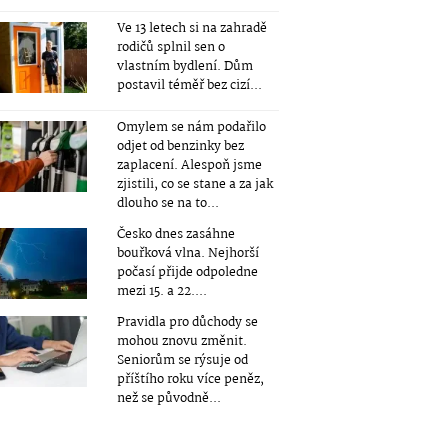
Ve 13 letech si na zahradě
rodičů splnil sen o
vlastním bydlení. Dům
postavil téměř bez cizí...
Omylem se nám podařilo
odjet od benzinky bez
zaplacení. Alespoň jsme
zjistili, co se stane a za jak
dlouho se na to...
Česko dnes zasáhne
bouřková vlna. Nejhorší
počasí přijde odpoledne
mezi 15. a 22....
Pravidla pro důchody se
mohou znovu změnit.
Seniorům se rýsuje od
příštího roku více peněz,
než se původně...