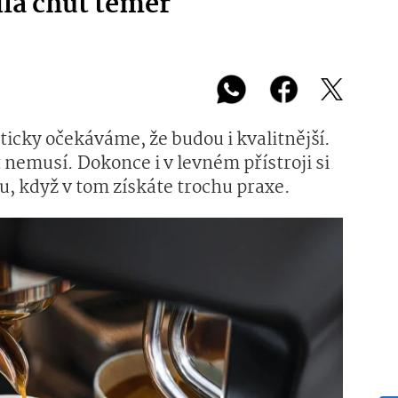
ila chuť téměř
icky očekáváme, že budou i kvalitnější.
t nemusí. Dokonce i v levném přístroji si
, když v tom získáte trochu praxe.