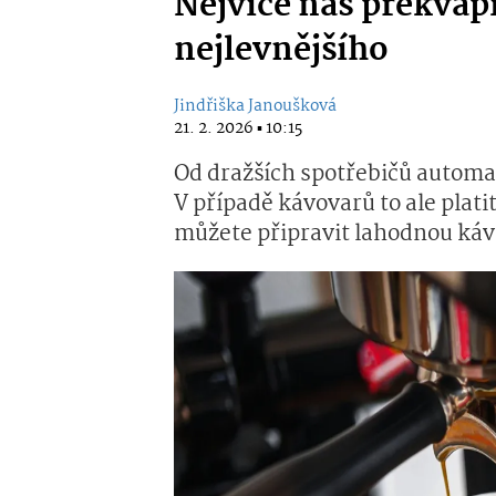
Nejvíce nás překvap
nejlevnějšího
Jindřiška Janoušková
21. 2. 2026 ▪ 10:15
Od dražších spotřebičů automat
V případě kávovarů to ale plati
můžete připravit lahodnou kávu