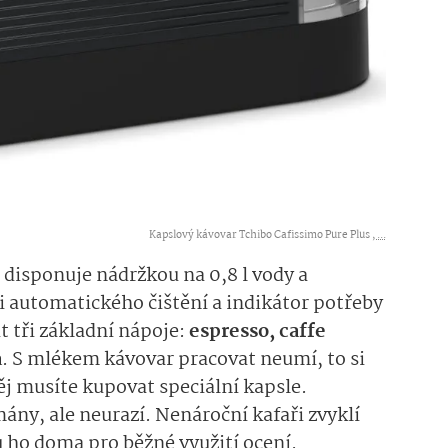
Kapslový kávovar Tchibo Cafissimo Pure Plus ,
...
disponuje nádržkou na 0,8 l vody a
i automatického čištění a indikátor potřeby
t tři základní nápoje:
espresso, caffe
a
. S mlékem kávovar pracovat neumí, to si
ěj musíte kupovat speciální kapsle.
ány, ale neurazí. Nenároční kafaři zvyklí
 ho doma pro běžné využití ocení.