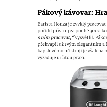
Pákový kávovar: Hra
Barista Honza je zvyklý pracovat
pořídil přístroj za pouhé 3000 k
s ním pracovat,“
vysvětlil. Páko
překvapil už svým elegantním a
kapslovému přístroji je však na n
vyžaduje určitou praxi.