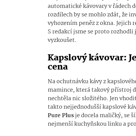
automatické kávovary v řádech de
rozdílech by se mohlo zdát, že in
vyhozením peněz z okna. Jejich r
S redakcí jsme se proto rozhodli
vyzkoušet.
Kapslový kávovar: J
cena
Na ochutnávku kávy z kapslového
mamince, která takový přístroj d
nechtěla nic složitého. Jen vhodi
takto nejjednodušší kapslové káv
Pure Plus
je docela maličký, se š
nejmenší kuchyňskou linku a pr