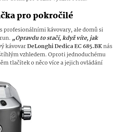
čka pro pokročilé
 s profesionálními kávovary, ale domů si
orun.
„Opravdu to stačí, když víte, jak
vý kávovar
DeLonghi Dedica EC 685.BK
nás
 štíhlým vzhledem. Oproti jednoduchému
ěm tlačítek o něco více a jejich ovládání