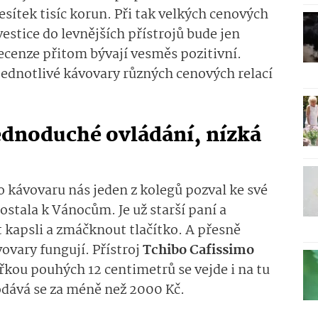
sítek tisíc korun. Při tak velkých cenových
vestice do levnějších přístrojů bude jen
ecenze přitom bývají vesměs pozitivní.
 jednotlivé kávovary různých cenových relací
ednoduché ovládání, nízká
 kávovaru nás jeden z kolegů pozval ke své
ostala k Vánocům. Je už starší paní a
t kapsli a zmáčknout tlačítko. A přesně
ovary fungují. Přístroj
Tchibo Cafissimo
ířkou pouhých 12 centimetrů se vejde i na tu
odává se za méně než 2000 Kč.