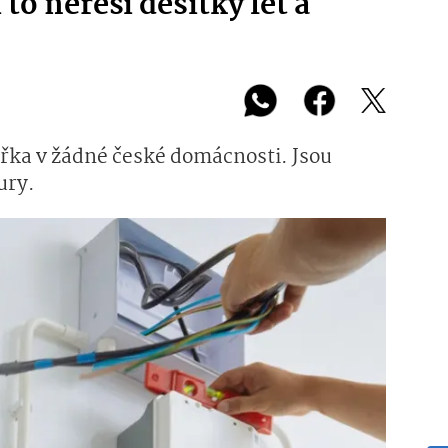
 to neřeší desítky let a
křka v žádné české domácnosti. Jsou
ury.