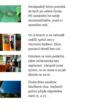
Nenápadný hmyz proniká
do bytů po celém Česku.
Při nahánění ho nikdy
nerozmáčkněte, jinak si
zamoříte celý...
Ve 13 letech si na zahradě
rodičů splnil sen o
vlastním bydlení. Dům
postavil téměř bez cizí...
Omylem se nám podařilo
odjet od benzinky bez
zaplacení. Alespoň jsme
zjistili, co se stane a za jak
dlouho se na to...
Česko dnes zasáhne
bouřková vlna. Nejhorší
počasí přijde odpoledne
mezi 15. a 22....