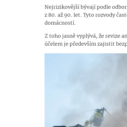
Nejrizikovější bývají podle odbor
z 80. až 90. let. Tyto rozvody č
domácností.
Z toho jasně vyplývá, že revize a
účelem je především zajistit bez