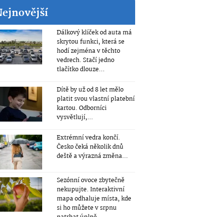
Nejnovější
Dálkový klíček od auta má
skrytou funkci, která se
hodí zejména v těchto
vedrech. Stačí jedno
tlačítko dlouze...
Dítě by už od 8 let mělo
platit svou vlastní platební
kartou. Odborníci
vysvětlují,...
Extrémní vedra končí.
Česko čeká několik dnů
deště a výrazná změna...
Sezónní ovoce zbytečně
nekupujte. Interaktivní
mapa odhaluje místa, kde
si ho můžete v srpnu