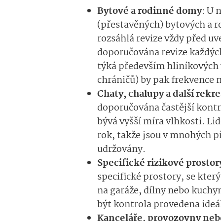
Bytové a rodinné domy
: U
(přestavěných) bytových a 
rozsáhlá revize vždy před u
doporučována revize každých 
týká především hliníkových
chráničů) by pak frekvence m
Chaty, chalupy a další rekr
doporučována častější kontro
bývá vyšší míra vlhkosti. Li
rok, takže jsou v mnohých p
udržovány.
Specifické rizikové prostor
specifické prostory, se který
na garáže, dílny nebo kuchy
být kontrola provedena ideá
Kanceláře, provozovny neb