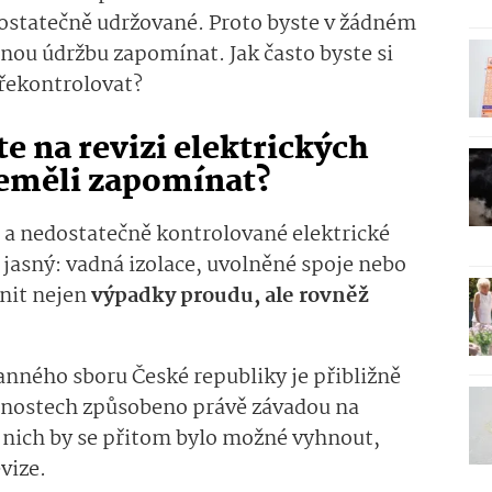
dostatečně udržované. Proto byste v žádném
lnou údržbu zapomínat. Jak často byste si
překontrolovat?
e na revizi elektrických
eměli zapomínat?
 a nedostatečně kontrolované elektrické
jasný: vadná izolace, uvolněné spoje nebo
nit nejen
výpadky proudu, ale rovněž
anného sboru České republiky je přibližně
nostech způsobeno právě závadou na
 z nich by se přitom bylo možné vyhnout,
evize.