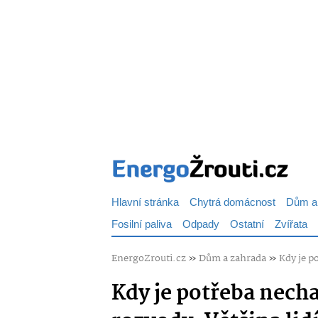
Hlavní stránka
Chytrá domácnost
Dům a
Fosilní paliva
Odpady
Ostatní
Zvířata
EnergoZrouti.cz
»
Dům a zahrada
»
Kdy je p
Kdy je potřeba necha