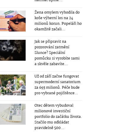
natrhat úplně...
Žena omylem vyhodila do
koše výherní los na 24
milionů korun. Popeláři ho
okamžitě začali...
Jak se připravit na
pozorování zatmění
Slunce? Speciální
pomůcku si vyrobíte sami
a skvěle zabavíte...
Už od září začne fungovat
supermoderní sanatorium
za 693 milionů. Péče bude
pro vybrané pojištěnce...
Otec dětem vybudoval
milionové investiční
portfolio do začátku života.
Stačilo mu odkládat
pravidelně 500...