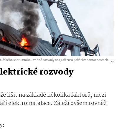
sičského sboru mohou vadné rozvody za 15 až 20 % požárů v domácnostech. ,
...
elektrické rozvody
e lišit na základě několika faktorů, mezi
áří elektroinstalace. Záleží ovšem rovněž
y: