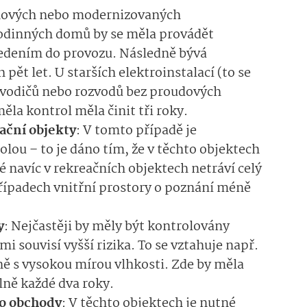
 nových nebo modernizovaných
rodinných domů by se měla provádět
vedením do provozu. Následně bývá
pět let. U starších elektroinstalací (to se
 vodičů nebo rozvodů bez proudových
ěla kontrol měla činit tři roky.
eační objekty
: V tomto případě je
lou – to je dáno tím, že v těchto objektech
dé navíc v rekreačních objektech netráví celý
řípadech vnitřní prostory o poznání méně
y
: Nejčastěji by měly být kontrolovány
mi souvisí vyšší rizika. To se vztahuje např.
ně s vysokou mírou vlhkosti. Zde by měla
lně každé dva roky.
o obchody
: V těchto objektech je nutné