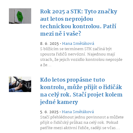
Rok 2025 a STK: Tyto značky
aut letos neprojdou
technickou kontrolou. Patří
mezi ně i vaše?
8. 6. 2025 •
Hana Smětáková
S blížícím se termínem STK začíná být
spousta řidičů nervózní. Najednou mají
strach, že jejich vozidlo kontrolou neprojde
a že...
Kdo letos propásne tuto
kontrolu, může přijít o řidičák
na celý rok. Stačí projet kolem
jedné kamery
5. 6. 2025 •
Hana Smětáková
Stačí přehlédnout jednu povinnost a můžete
přijít o řidičský průkaz na celý rok. Pokud
patříte mezi aktivní řidiče, raději se včas...