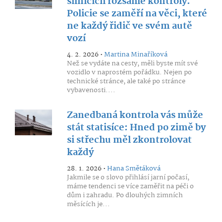
silnicích rozsáhlé kontroly.
Policie se zaměří na věci, které
ne každý řidič ve svém autě
vozí
4. 2. 2026 •
Martina Minaříková
Než se vydáte na cesty, měli byste mít své
vozidlo v naprostém pořádku. Nejen po
technické stránce, ale také po stránce
vybavenosti....
Zanedbaná kontrola vás může
stát statisíce: Hned po zimě by
si střechu měl zkontrolovat
každý
28. 1. 2026 •
Hana Smětáková
Jakmile se o slovo přihlásí jarní počasí,
máme tendenci se více zaměřit na péči o
dům i zahradu. Po dlouhých zimních
měsících je...