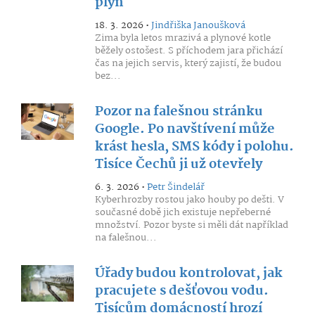
plyn
18. 3. 2026 •
Jindřiška Janoušková
Zima byla letos mrazivá a plynové kotle
běžely ostošest. S příchodem jara přichází
čas na jejich servis, který zajistí, že budou
bez...
Pozor na falešnou stránku
Google. Po navštívení může
krást hesla, SMS kódy i polohu.
Tisíce Čechů ji už otevřely
6. 3. 2026 •
Petr Šindelář
Kyberhrozby rostou jako houby po dešti. V
současné době jich existuje nepřeberné
množství. Pozor byste si měli dát například
na falešnou...
Úřady budou kontrolovat, jak
pracujete s dešťovou vodu.
Tisícům domácností hrozí