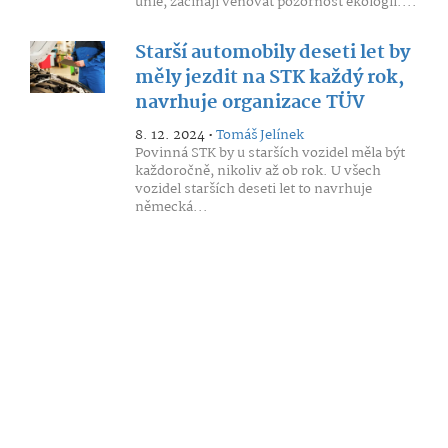
unie, začínají věnovat pozornost ekologii....
Starší automobily deseti let by
měly jezdit na STK každý rok,
navrhuje organizace TÜV
8. 12. 2024 •
Tomáš Jelínek
Povinná STK by u starších vozidel měla být
každoročně, nikoliv až ob rok. U všech
vozidel starších deseti let to navrhuje
německá...