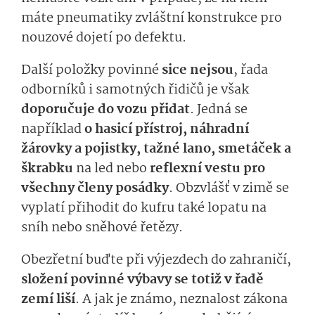
máte pneumatiky zvláštní konstrukce pro
nouzové dojetí po defektu.
Další položky povinné
sice nejsou
, řada
odborníků i samotných řidičů je však
doporučuje do vozu přidat
. Jedná se
například
o hasicí přístroj, náhradní
žárovky a pojistky, tažné lano, smetáček a
škrabku
na led nebo
reflexní vestu pro
všechny členy posádky
. Obzvlášť v zimě se
vyplatí přihodit do kufru také lopatu na
sníh nebo sněhové řetězy.
Obezřetní buďte při výjezdech do zahraničí,
složení povinné výbavy se totiž v řadě
zemí liší
. A jak je známo, neznalost zákona