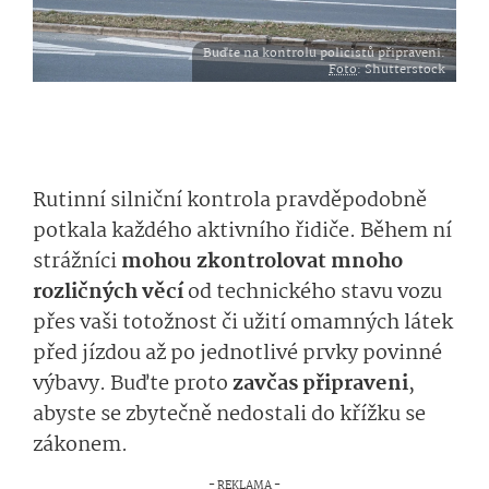
Buďte na kontrolu policistů připraveni.
Foto
: Shutterstock
Rutinní silniční kontrola pravděpodobně
potkala každého aktivního řidiče. Během ní
strážníci
mohou zkontrolovat mnoho
rozličných věcí
od technického stavu vozu
přes vaši totožnost či užití omamných látek
před jízdou až po jednotlivé prvky povinné
výbavy. Buďte proto
zavčas připraveni
,
abyste se zbytečně nedostali do křížku se
zákonem.