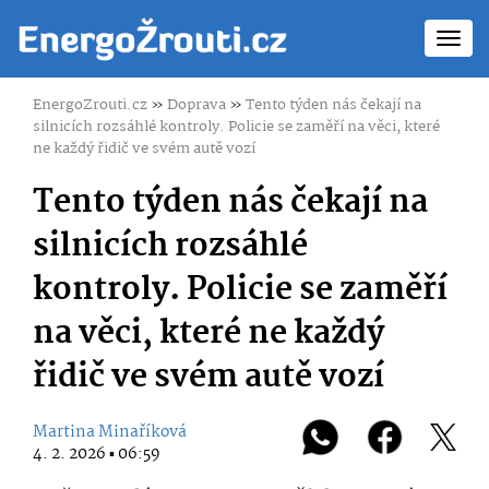
Toggl
navig
EnergoZrouti.cz
»
Doprava
»
Tento týden nás čekají na
silnicích rozsáhlé kontroly. Policie se zaměří na věci, které
ne každý řidič ve svém autě vozí
Tento týden nás čekají na
silnicích rozsáhlé
kontroly. Policie se zaměří
na věci, které ne každý
řidič ve svém autě vozí
Martina Minaříková
4. 2. 2026 ▪ 06:59