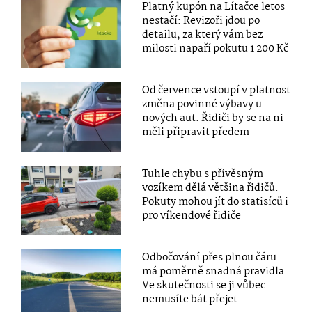
Platný kupón na Lítačce letos
nestačí: Revizoři jdou po
detailu, za který vám bez
milosti napaří pokutu 1 200 Kč
Od července vstoupí v platnost
změna povinné výbavy u
nových aut. Řidiči by se na ni
měli připravit předem
Tuhle chybu s přívěsným
vozíkem dělá většina řidičů.
Pokuty mohou jít do statisíců i
pro víkendové řidiče
Odbočování přes plnou čáru
má poměrně snadná pravidla.
Ve skutečnosti se ji vůbec
nemusíte bát přejet