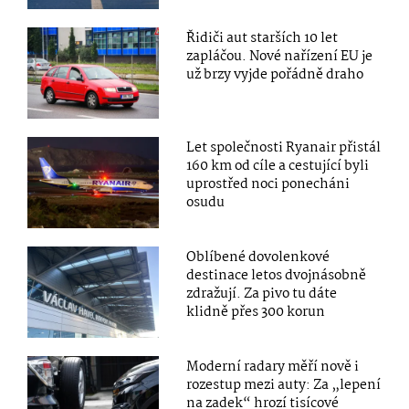
Řidiči aut starších 10 let
zapláčou. Nové nařízení EU je
už brzy vyjde pořádně draho
Let společnosti Ryanair přistál
160 km od cíle a cestující byli
uprostřed noci ponecháni
osudu
Oblíbené dovolenkové
destinace letos dvojnásobně
zdražují. Za pivo tu dáte
klidně přes 300 korun
Moderní radary měří nově i
rozestup mezi auty: Za „lepení
na zadek“ hrozí tisícové