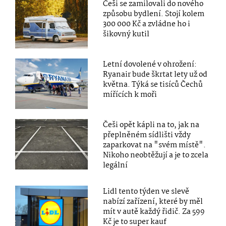
Češi se zamilovali do nového
způsobu bydlení. Stojí kolem
300 000 Kč a zvládne ho i
šikovný kutil
Letní dovolené v ohrožení:
Ryanair bude škrtat lety už od
května. Týká se tisíců Čechů
mířících k moři
Češi opět kápli na to, jak na
přeplněném sídlišti vždy
zaparkovat na "svém místě".
Nikoho neobtěžují a je to zcela
legální
Lidl tento týden ve slevě
nabízí zařízení, které by měl
mít v autě každý řidič. Za 599
Kč je to super kauf