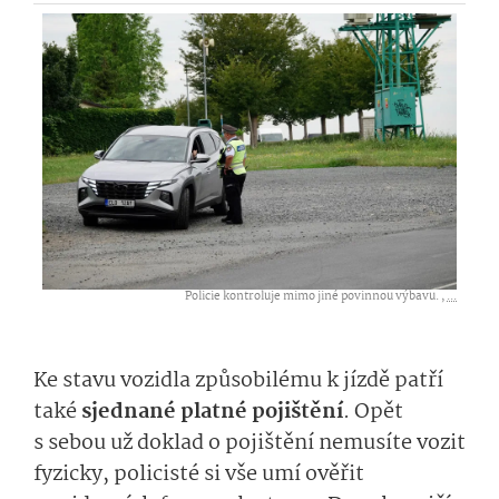
Policie kontroluje mimo jiné povinnou výbavu. ,
...
Ke stavu vozidla způsobilému k jízdě patří
také
sjednané platné pojištění
. Opět
s sebou už doklad o pojištění nemusíte vozit
fyzicky, policisté si vše umí ověřit