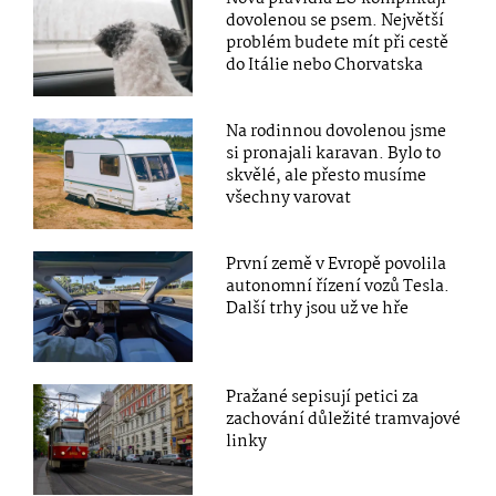
dovolenou se psem. Největší
problém budete mít při cestě
do Itálie nebo Chorvatska
Na rodinnou dovolenou jsme
si pronajali karavan. Bylo to
skvělé, ale přesto musíme
všechny varovat
První země v Evropě povolila
autonomní řízení vozů Tesla.
Další trhy jsou už ve hře
Pražané sepisují petici za
zachování důležité tramvajové
linky