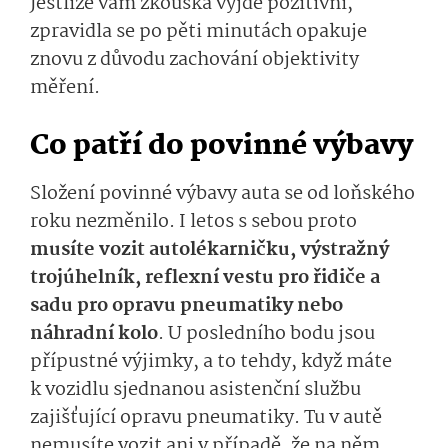
Jestliže vám zkouška vyjde pozitivní,
zpravidla se po pěti minutách opakuje
znovu z důvodu zachování objektivity
měření.
Co patří do povinné výbavy
Složení povinné výbavy auta se od loňského
roku nezměnilo. I letos s sebou proto
musíte vozit autolékarničku, výstražný
trojúhelník, reflexní vestu pro řidiče a
sadu pro opravu pneumatiky nebo
náhradní kolo
. U posledního bodu jsou
přípustné výjimky, a to tehdy, když máte
k vozidlu sjednanou asistenční službu
zajišťující opravu pneumatiky. Tu v autě
nemusíte vozit ani v případě, že na něm