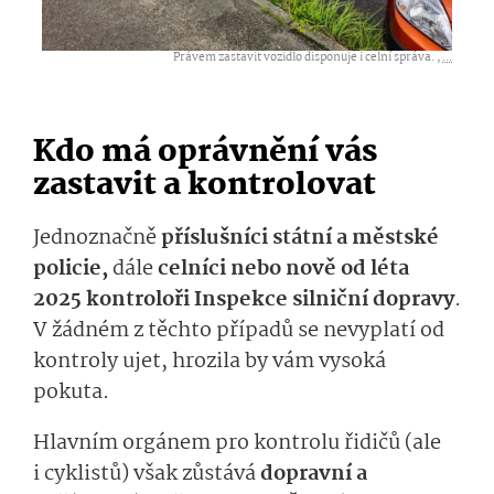
Právem zastavit vozidlo disponuje i celní správa. ,
...
Kdo má oprávnění vás
zastavit a kontrolovat
Jednoznačně
příslušníci státní a městské
policie,
dále
celníci nebo nově od léta
2025 kontroloři Inspekce silniční dopravy
.
V žádném z těchto případů se nevyplatí od
kontroly ujet, hrozila by vám vysoká
pokuta.
Hlavním orgánem pro kontrolu řidičů (ale
i cyklistů) však zůstává
dopravní a