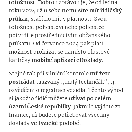
totožnost
. Dobrou zprávou je, že od ledna
roku 2024 už
u sebe nemusíte mít řidičský
průkaz
, stačí ho mít v platnosti. Svou
totožnost policistovi nebo policistce
potvrdíte prostřednictvím občanského
průkazu. Od července 2024 pak platí
možnost prokázat se namísto plastové
kartičky
mobilní aplikaci eDoklady
.
Stejně tak při silniční kontrole
můžete
postrádat
takzvaný „malý techničák“, tj.
osvědčení o registraci vozidla. Těchto výhod
si jakožto řidič můžete
užívat po celém
území České republiky
.
Jakmile vyjdete za
hranice, už budete potřebovat všechny
doklady
ve fyzické podobě
.