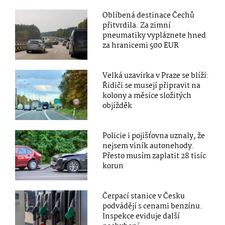
Oblíbená destinace Čechů
přitvrdila. Za zimní
pneumatiky vypláznete hned
za hranicemi 500 EUR
Velká uzavírka v Praze se blíží:
Řidiči se musejí připravit na
kolony a měsíce složitých
objížděk
Policie i pojišťovna uznaly, že
nejsem viník autonehody.
Přesto musím zaplatit 28 tisíc
korun
Čerpací stanice v Česku
podvádějí s cenami benzínu.
Inspekce eviduje další