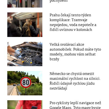
pochybení
Prahu čekají tento týden
komplikace: Tramvaje
nepojedou, voda nepoteče a
řidiči uvíznou v kolonách
Velká svolávací akce
automobilek: Pokud máte tyto
modely, mohou vám selhat
brzdy
Německo se chystá omezit
maximální rychlost na silnici.
Řidiči údajně rychlou jízdu
nezvládají
Pro cyklisty lepší navigace než
Google Maps. Tyto mapy byste