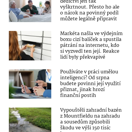
dědictví jen tak
vyškrtnout. Přesto ho ale
o nárok na povinný podíl
můžete legálně připravit
Markéta našla ve výdejním
boxu cizí balíček a spustila
pátrání na internetu, kdo
si vyzvedl ten její. Reakce
lidí byly překvapivé
Používáte v práci umělou
inteligenci? Od srpna
budete povinni její využití
přiznat, jinak hrozí
finanční postih
Vypouštěli zahradní bazén
z Mountfieldu na zahradu
a sousedům způsobili
škodu ve výši 150 tisíc