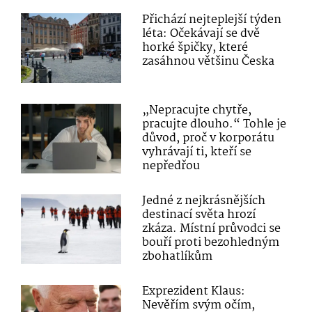
Přichází nejteplejší týden
léta: Očekávají se dvě
horké špičky, které
zasáhnou většinu Česka
„Nepracujte chytře,
pracujte dlouho.“ Tohle je
důvod, proč v korporátu
vyhrávají ti, kteří se
nepředřou
Jedné z nejkrásnějších
destinací světa hrozí
zkáza. Místní průvodci se
bouří proti bezohledným
zbohatlíkům
Exprezident Klaus:
Nevěřím svým očím,