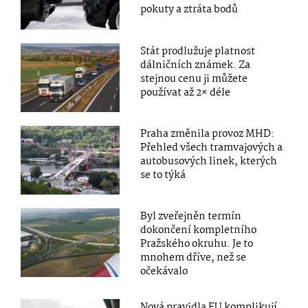
pokuty a ztráta bodů
Stát prodlužuje platnost
dálničních známek. Za
stejnou cenu ji můžete
používat až 2× déle
Praha změnila provoz MHD:
Přehled všech tramvajových a
autobusových linek, kterých
se to týká
Byl zveřejněn termín
dokončení kompletního
Pražského okruhu. Je to
mnohem dříve, než se
očekávalo
Nová pravidla EU komplikují