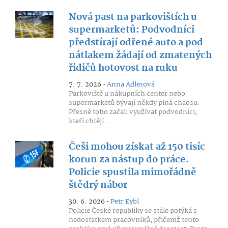
Nová past na parkovištích u
supermarketů: Podvodníci
předstírají odřené auto a pod
nátlakem žádají od zmatených
řidičů hotovost na ruku
7. 7. 2026 •
Anna Adlerová
Parkoviště u nákupních center nebo
supermarketů bývají někdy plná chaosu.
Přesně toho začali využívat podvodníci,
kteří chtějí...
Češi mohou získat až 150 tisíc
korun za nástup do práce.
Policie spustila mimořádně
štědrý nábor
30. 6. 2026 •
Petr Eybl
Policie České republiky se stále potýká s
nedostatkem pracovníků, přičemž tento