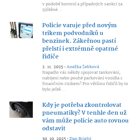
v podobě kontrol a případných sankcí za
zjištěné...
Policie varuje před novým
trikem podvodníků u
benzinek. Zákeřnou pastí
přelstí i extrémně opatrné
řidiče
2. 11. 2025 •
Anežka Šebková
Napadlo vás někdy spojovat tankování,
nabíjení nebo pouhé parkování vozidla s
finančním rizikem? Pro většinu řidičů by to
bylo ještě...
Kdy je potřeba zkontrolovat
pneumatiky? V tenhle den už
vám může policie auto rovnou
odstavit
30. 10. 2025 •
Dan Bright