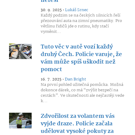
neřeší
30. 9. 2025 •
Lukáš Srnec
Každý podzim se na českých silnicích řeší
přezouvání auta na zimní pneumatiky. Pro
většinu řidičů jde o rutinu, kdy stačí
vyměnit...
Tuto věc v autě vozí každý
druhý Čech. Policie varuje, že
vám může spíš uškodit než
pomoct
16. 7. 2025 •
Dan Bright
Na první pohled užitečná pomůcka. Možná
dokonce dárek, co má “zvýšit bezpečí na
cestách”. Ve skutečnosti ale nejčastěji vede
k...
Zdvořilost za volantem vás
vyjde draze. Policie začala
udělovat vysoké pokuty za