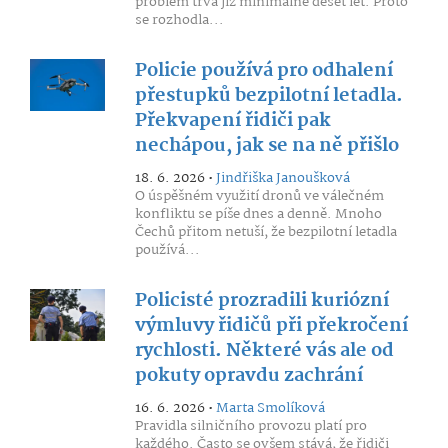
problém trvá již minimálně deset let. Proto
se rozhodla...
Policie používá pro odhalení
přestupků bezpilotní letadla.
Překvapení řidiči pak
nechápou, jak se na ně přišlo
18. 6. 2026 •
Jindřiška Janoušková
O úspěšném využití dronů ve válečném
konfliktu se píše dnes a denně. Mnoho
Čechů přitom netuší, že bezpilotní letadla
používá...
Policisté prozradili kuriózní
výmluvy řidičů při překročení
rychlosti. Některé vás ale od
pokuty opravdu zachrání
16. 6. 2026 •
Marta Smolíková
Pravidla silničního provozu platí pro
každého. Často se ovšem stává, že řidiči