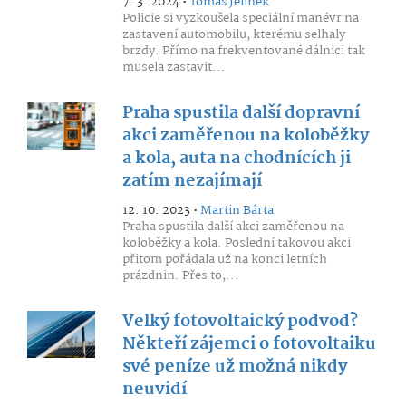
7. 3. 2024 •
Tomáš Jelínek
Policie si vyzkoušela speciální manévr na
zastavení automobilu, kterému selhaly
brzdy. Přímo na frekventované dálnici tak
musela zastavit...
Praha spustila další dopravní
akci zaměřenou na koloběžky
a kola, auta na chodnících ji
zatím nezajímají
12. 10. 2023 •
Martin Bárta
Praha spustila další akci zaměřenou na
koloběžky a kola. Poslední takovou akci
přitom pořádala už na konci letních
prázdnin. Přes to,...
Velký fotovoltaický podvod?
Někteří zájemci o fotovoltaiku
své peníze už možná nikdy
neuvidí