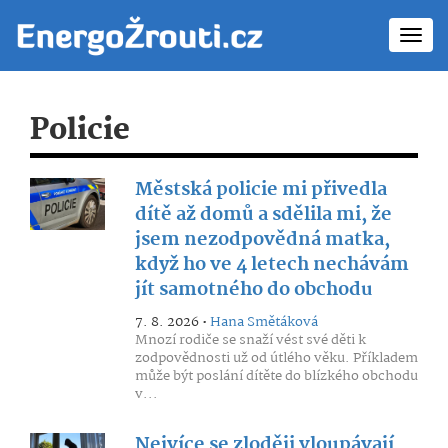
Toggl
navig
Policie
Městská policie mi přivedla
dítě až domů a sdělila mi, že
jsem nezodpovědná matka,
když ho ve 4 letech nechávám
jít samotného do obchodu
7. 8. 2026 •
Hana Smětáková
Mnozí rodiče se snaží vést své děti k
zodpovědnosti už od útlého věku. Příkladem
může být poslání dítěte do blízkého obchodu
v...
Nejvíce se zloději vloupávají