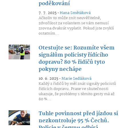
poděkování
7. 7. 2025 •
Hana Smětáková
Ačkoliv to může znít neuvěřitelně,
zdvořilost za volantem se vám nemusí
zrovna dvakrát vyplatit. Pokud jste zvyklí
ostatním...
Otestujte se: Rozumíte všem
signálům policisty řídícího
dopravu? 80 % řidičů tyto
pokyny nechápe
10. 6. 2025 •
Marie Sedláková
Každý z řidičů by měl znát signály policistů
řídících dopravu. Praxe ve skutečnosti
ukazuje, že problémy s těmito gesty má až
80 %...
Tuhle povinnost před jízdou si
nezkontroluje 95 % Čechů.