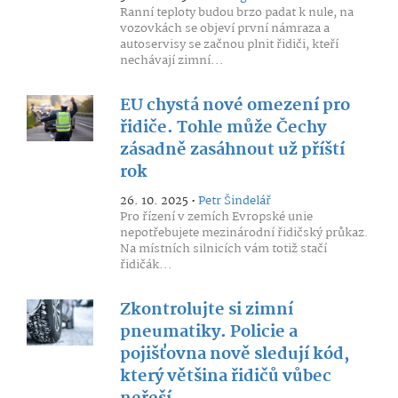
Ranní teploty budou brzo padat k nule, na
vozovkách se objeví první námraza a
autoservisy se začnou plnit řidiči, kteří
nechávají zimní...
EU chystá nové omezení pro
řidiče. Tohle může Čechy
zásadně zasáhnout už příští
rok
26. 10. 2025 •
Petr Šindelář
Pro řízení v zemích Evropské unie
nepotřebujete mezinárodní řidičský průkaz.
Na místních silnicích vám totiž stačí
řidičák...
Zkontrolujte si zimní
pneumatiky. Policie a
pojišťovna nově sledují kód,
který většina řidičů vůbec