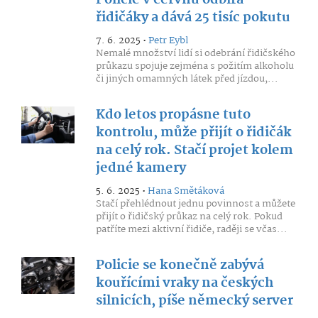
Policie v červnu odbírá
řidičáky a dává 25 tisíc pokutu
7. 6. 2025 •
Petr Eybl
Nemalé množství lidí si odebrání řidičského
průkazu spojuje zejména s požitím alkoholu
či jiných omamných látek před jízdou,...
Kdo letos propásne tuto
kontrolu, může přijít o řidičák
na celý rok. Stačí projet kolem
jedné kamery
5. 6. 2025 •
Hana Smětáková
Stačí přehlédnout jednu povinnost a můžete
přijít o řidičský průkaz na celý rok. Pokud
patříte mezi aktivní řidiče, raději se včas...
Policie se konečně zabývá
kouřícími vraky na českých
silnicích, píše německý server