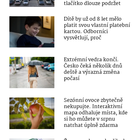
tlačítko dlouze podržet
Dítě by už od 8 let mělo
platit svou vlastní platební
kartou. Odborníci
vysvětlují, proč
Extrémní vedra končí.
Česko čeká několik dnů
deště a výrazná změna
počasí
Sezónní ovoce zbytečně
nekupujte. Interaktivní
mapa odhaluje místa, kde
si ho můžete v srpnu
natrhat úplně zdarma