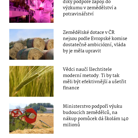
díky podpoře zapojí do
výzkumu v zemědělství a
potravinářství
Zemědělské dotace v ČR
nejsou podle Evropské komise
dostatečně ambiciózní, vláda
by je měla upravit
Vědci naučí šlechtitele
moderní metody. Ti by tak
měli být efektivnější a ušetřit
finance
Ministerstvo podpoří výuku
budoucích zemědělců, na
nákup pomůcek dá školám 140
milionů