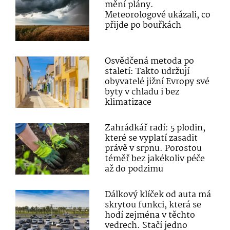
mění plány.
Meteorologové ukázali, co
přijde po bouřkách
Osvědčená metoda po
staletí: Takto udržují
obyvatelé jižní Evropy své
byty v chladu i bez
klimatizace
Zahrádkář radí: 5 plodin,
které se vyplatí zasadit
právě v srpnu. Porostou
téměř bez jakékoliv péče
až do podzimu
Dálkový klíček od auta má
skrytou funkci, která se
hodí zejména v těchto
vedrech. Stačí jedno