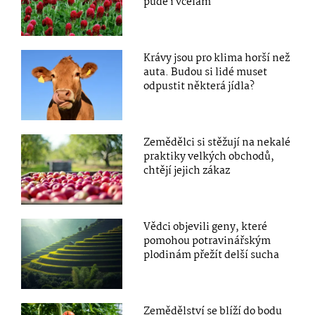
půdě i včelám
Krávy jsou pro klima horší než
auta. Budou si lidé muset
odpustit některá jídla?
Zemědělci si stěžují na nekalé
praktiky velkých obchodů,
chtějí jejich zákaz
Vědci objevili geny, které
pomohou potravinářským
plodinám přežít delší sucha
Zemědělství se blíží do bodu