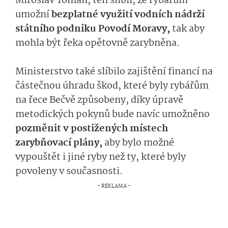
Miroslav Toman, ten slíbil, že rybářům
umožní
bezplatné využití vodních nádrží
státního podniku Povodí Moravy,
tak aby
mohla být řeka opětovně zarybněna.
Ministerstvo také slíbilo zajištění financí na
částečnou úhradu škod, které byly rybářům
na řece Bečvě způsobeny, díky úpravě
metodických pokynů bude navíc umožněno
pozměnit v postižených místech
zarybňovací plány,
aby bylo možné
vypouštět i jiné ryby než ty, které byly
povoleny v současnosti.