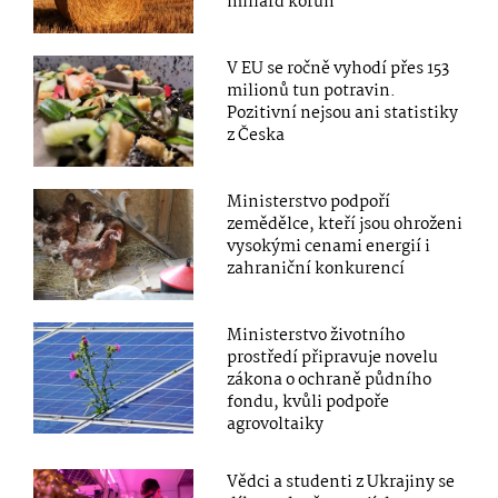
miliard korun
V EU se ročně vyhodí přes 153
milionů tun potravin.
Pozitivní nejsou ani statistiky
z Česka
Ministerstvo podpoří
zemědělce, kteří jsou ohroženi
vysokými cenami energií i
zahraniční konkurencí
Ministerstvo životního
prostředí připravuje novelu
zákona o ochraně půdního
fondu, kvůli podpoře
agrovoltaiky
Vědci a studenti z Ukrajiny se