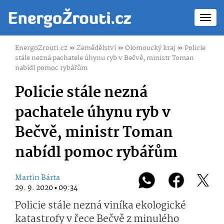
Toggl
navig
EnergoZrouti.cz
»
Zemědělství
»
Olomoucký kraj
»
Policie
stále nezná pachatele úhynu ryb v Bečvě, ministr Toman
nabídl pomoc rybářům
Policie stále nezná
pachatele úhynu ryb v
Bečvě, ministr Toman
nabídl pomoc rybářům
Martin Bárta
29. 9. 2020 ▪ 09:34
Policie stále nezná viníka ekologické
katastrofy v řece Bečvě z minulého