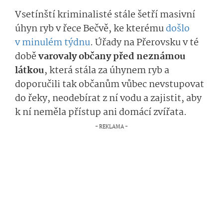
Vsetínští kriminalisté stále šetří masivní
úhyn ryb v řece Bečvě, ke kterému
došlo
v minulém týdnu
. Úřady na Přerovsku v té
době
varovaly občany před neznámou
látkou
, která stála za úhynem ryb a
doporučili tak občanům vůbec nevstupovat
do řeky, neodebírat z ní vodu a zajistit, aby
k ní neměla přístup ani domácí zvířata.