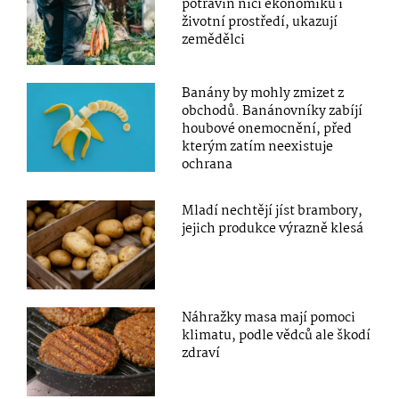
potravin ničí ekonomiku i
životní prostředí, ukazují
zemědělci
Banány by mohly zmizet z
obchodů. Banánovníky zabíjí
houbové onemocnění, před
kterým zatím neexistuje
ochrana
Mladí nechtějí jíst brambory,
jejich produkce výrazně klesá
Náhražky masa mají pomoci
klimatu, podle vědců ale škodí
zdraví