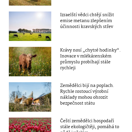
Izraelští vědci chtějí snížit
emise metanu zlepšením
účinnosti kravských střev
Krávy nosí „chytré hodinky“.
Inovace v mlékárenském
průmyslu probíhají stále
rychleji
Zemědělci bijí na poplach.
Rychle rostoucí výrobní
náklady mohou ohrozit
bezpečnost státu
Čeští zemědělci hospodaří
stále ekologičtěji, pomáhá to