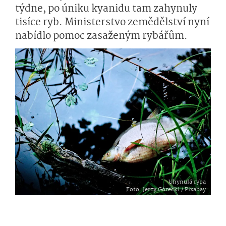
týdne, po úniku kyanidu tam zahynuly
tisíce ryb. Ministerstvo zemědělství nyní
nabídlo pomoc zasaženým rybářům.
Uhynulá ryba
Foto
: Jerzy Górecki / Pixabay