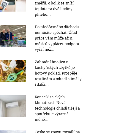
změřil, o kolik se sníží
teplota za dvě hodiny
plného...
Do předčasného důchodu
nemusíte spěchat. Úřad
práce vám může až 11
měsíců vyplácet podporu
vyšší než...
Zahradní hnojivo z
kuchyňských zbytků je
hotový poklad: Prospěje
rostlinám a odradí slimáky
i další...
Konec klasických
klimatizací: Nová
technologie chladí tišeji a
spotřebuje výrazně
méně...
Česko se znovu rozpálí na