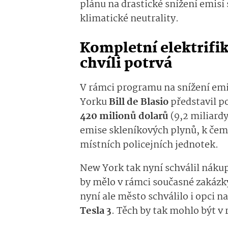
plánu na drastické snížení emisí
klimatické neutrality.
Kompletní elektrifi
chvíli potrvá
V rámci programu na snížení emi
Yorku
Bill de Blasio
představil p
420 milionů dolarů
(9,2 miliardy
emise skleníkových plynů, k čemu
místních policejních jednotek.
New York tak nyní schválil náku
by mělo v rámci současné zakázk
nyní ale město schválilo i opci n
Tesla 3
. Těch by tak mohlo být v