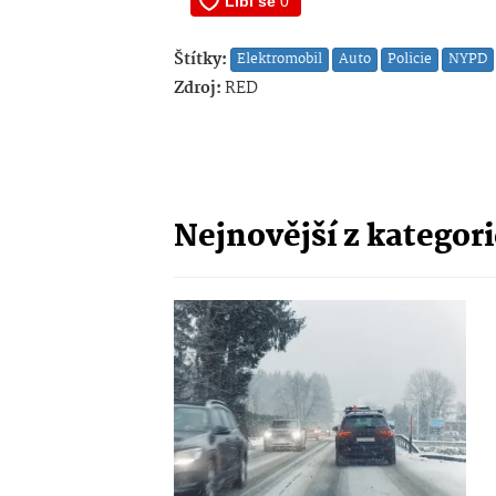
Štítky:
Elektromobil
Auto
Policie
NYPD
Zdroj:
RED
Nejnovější z kategor