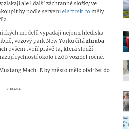
 získají ale i další záchranné složky ve
akoupit by podle serveru
electrek.co
měly
dla.
rických modelů vypadají nejen z hlediska
slibně, vozový park New Yorku čítá
zhruba
nich ovšem tvoří právě ta, která slouží
razují rychlostí okolo 1 400 vozidel roč­ně.
d Mustang Mach-E by město mělo obdržet do