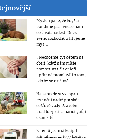
Nejnovější
Mysleli jsme, že když si
pořídíme psa, vnese nám
do života radost. Dnes
svého rozhodnutí litujeme
my i...
„Nechceme být dětem na
obtíž, když nám může
pomoct stát.“ Senioři
upřímně promluvili o tom,
kdo by se o ně měl...
Na zahradě si vykopali
retenční nádrž pro sběr
dešťové vody. Stavební
úřad to zjistil a nařídil, ať ji
okamžitě...
Z Temu jsem si koupil
klimatizaci za 1999 korun a