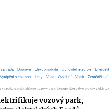
 zahrada
Doprava
Elektromobilita
Obnovitelné zdroje
Energeti
Vytápění a chlazení
Lesy
Voda
Ovzduší
Vodík
Zemědělství
ká policie elektrifikuje vozový park, kupuje skoro dvě stovky elektri
ektrifikuje vozový park,