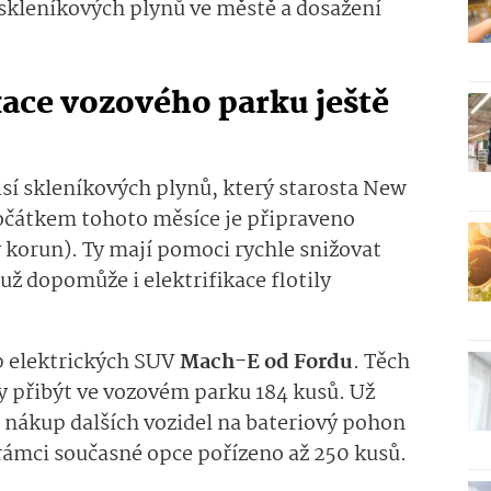
 skleníkových plynů ve městě a dosažení
kace vozového parku ještě
sí skleníkových plynů, který starosta New
očátkem tohoto měsíce je připraveno
 korun). Ty mají pomoci rychle snižovat
ž dopomůže i elektrifikace flotily
p elektrických SUV
Mach-E od Fordu
. Těch
y přibýt ve vozovém parku 184 kusů. Už
a nákup dalších vozidel na bateriový pohon
 rámci současné opce pořízeno až 250 kusů.