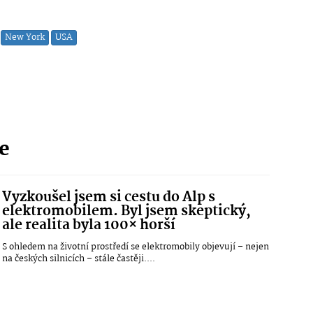
New York
USA
ie
Vyzkoušel jsem si cestu do Alp s
elektromobilem. Byl jsem skeptický,
ale realita byla 100× horší
S ohledem na životní prostředí se elektromobily objevují – nejen
na českých silnicích – stále častěji....