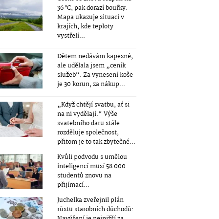
36 °C, pak dorazí bouřky.
Mapa ukazuje situaci v
krajích, kde teploty
vystřelí...
Dětem nedávám kapesné,
ale udělala jsem „ceník
služeb“. Za vynesení koše
je 30 korun, za nákup...
„Když chtějí svatbu, ať si
na ni vydělají.“ Výše
svatebního daru stále
rozděluje společnost,
přitom je to tak zbytečné...
Kvůli podvodu s umělou
inteligencí musí 58 000
studentů znovu na
přijímací...
Juchelka zveřejnil plán
růstu starobních důchodů:
Navýšení je nejnižší za