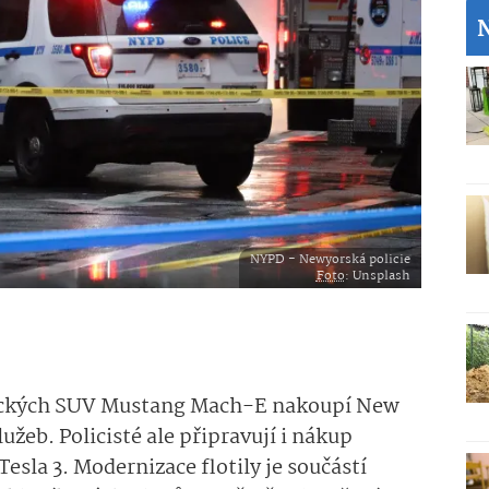
NYPD - Newyorská policie
Foto
: Unsplash
rických SUV Mustang Mach-E nakoupí New
užeb. Policisté ale připravují i nákup
esla 3. Modernizace flotily je součástí