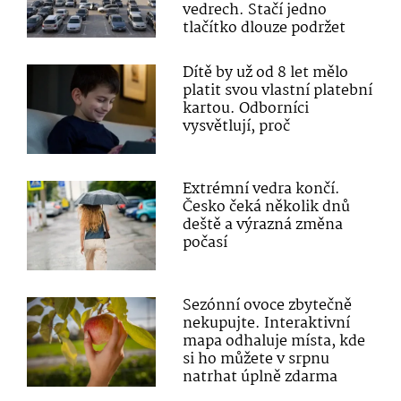
vedrech. Stačí jedno
tlačítko dlouze podržet
Dítě by už od 8 let mělo
platit svou vlastní platební
kartou. Odborníci
vysvětlují, proč
Extrémní vedra končí.
Česko čeká několik dnů
deště a výrazná změna
počasí
Sezónní ovoce zbytečně
nekupujte. Interaktivní
mapa odhaluje místa, kde
si ho můžete v srpnu
natrhat úplně zdarma