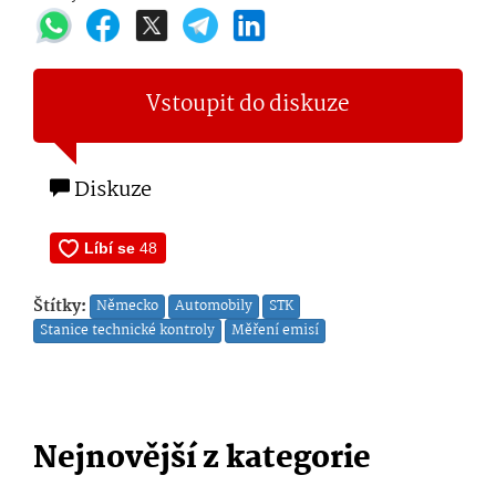
Vstoupit do diskuze
Diskuze
Štítky:
Německo
Automobily
STK
Stanice technické kontroly
Měření emisí
Nejnovější z kategorie