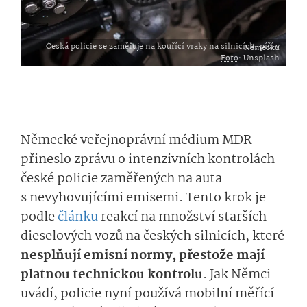
Česká policie se zaměřuje na kouřící vraky na silnicích, píší v Německu
Foto
: Unsplash
Německé veřejnoprávní médium MDR
přineslo zprávu o intenzivních kontrolách
české policie zaměřených na auta
s nevyhovujícími emisemi. Tento krok je
podle
článku
reakcí na množství starších
dieselových vozů na českých silnicích, které
nesplňují emisní normy, přestože mají
platnou technickou kontrolu
. Jak Němci
uvádí, policie nyní používá mobilní měřící