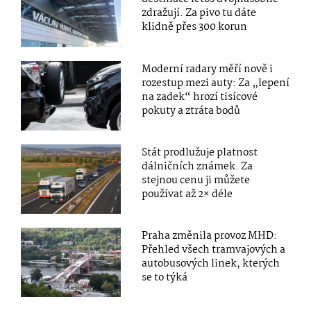
zdražují. Za pivo tu dáte
klidně přes 300 korun
Moderní radary měří nově i
rozestup mezi auty: Za „lepení
na zadek“ hrozí tisícové
pokuty a ztráta bodů
Stát prodlužuje platnost
dálničních známek. Za
stejnou cenu ji můžete
používat až 2× déle
Praha změnila provoz MHD:
Přehled všech tramvajových a
autobusových linek, kterých
se to týká