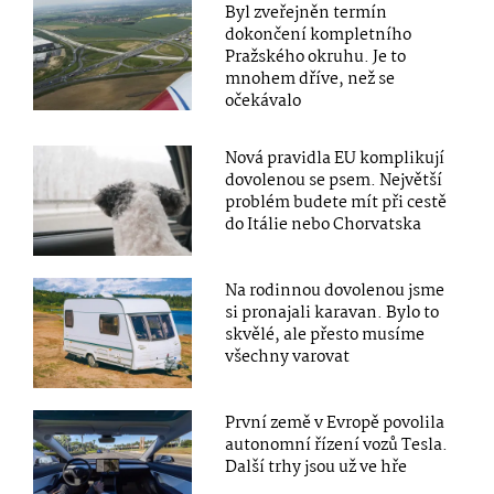
Byl zveřejněn termín
dokončení kompletního
Pražského okruhu. Je to
mnohem dříve, než se
očekávalo
Nová pravidla EU komplikují
dovolenou se psem. Největší
problém budete mít při cestě
do Itálie nebo Chorvatska
Na rodinnou dovolenou jsme
si pronajali karavan. Bylo to
skvělé, ale přesto musíme
všechny varovat
První země v Evropě povolila
autonomní řízení vozů Tesla.
Další trhy jsou už ve hře