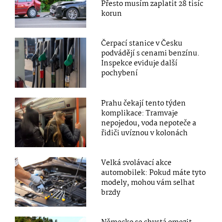
Přesto musím zaplatit 28 tisíc
korun
Čerpací stanice v Česku
podvádějí s cenami benzínu.
Inspekce eviduje další
pochybení
Prahu čekají tento týden
komplikace: Tramvaje
nepojedou, voda nepoteče a
řidiči uvíznou v kolonách
Velká svolávací akce
automobilek: Pokud máte tyto
modely, mohou vám selhat
brzdy