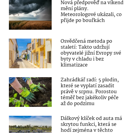
Nová předpověď na víkend
mění plány.
Meteorologové ukázali, co
přijde po bouřkách
Osvědčená metoda po
staletí: Takto udržují
obyvatelé jižní Evropy své
byty v chladu i bez
klimatizace
Zahrádkář radí: 5 plodin,
které se vyplatí zasadit
právě v srpnu. Porostou
téměř bez jakékoliv péče
až do podzimu
Dálkový klíček od auta má
skrytou funkci, která se
hodí zejména v těchto