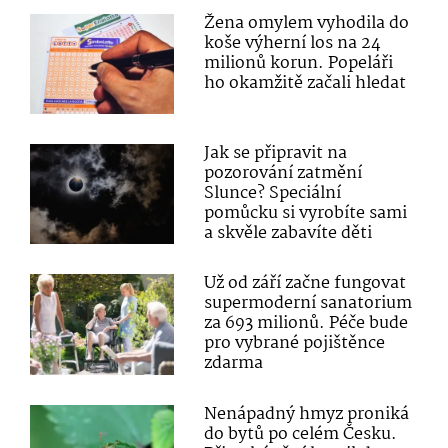
Žena omylem vyhodila do
koše výherní los na 24
milionů korun. Popeláři
ho okamžitě začali hledat
Jak se připravit na
pozorování zatmění
Slunce? Speciální
pomůcku si vyrobíte sami
a skvěle zabavíte děti
Už od září začne fungovat
supermoderní sanatorium
za 693 milionů. Péče bude
pro vybrané pojištěnce
zdarma
Nenápadný hmyz proniká
do bytů po celém Česku.