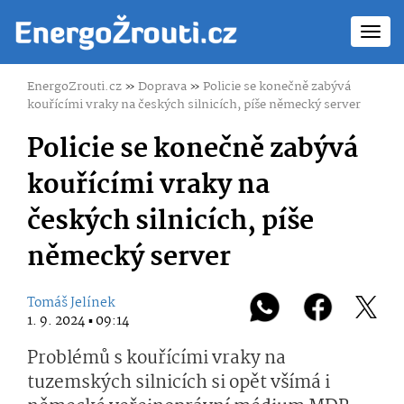
Toggl
navig
EnergoZrouti.cz
»
Doprava
»
Policie se konečně zabývá
kouřícími vraky na českých silnicích, píše německý server
Policie se konečně zabývá
kouřícími vraky na
českých silnicích, píše
německý server
Tomáš Jelínek
1. 9. 2024 ▪ 09:14
Problémů s kouřícími vraky na
tuzemských silnicích si opět všímá i