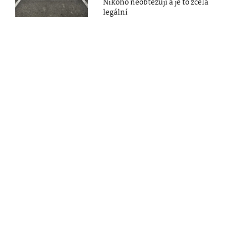
Nikoho neobtěžují a je to zcela
legální