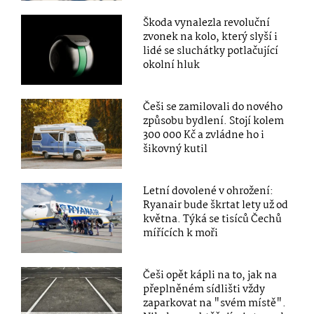
Škoda vynalezla revoluční
zvonek na kolo, který slyší i
lidé se sluchátky potlačující
okolní hluk
Češi se zamilovali do nového
způsobu bydlení. Stojí kolem
300 000 Kč a zvládne ho i
šikovný kutil
Letní dovolené v ohrožení:
Ryanair bude škrtat lety už od
května. Týká se tisíců Čechů
mířících k moři
Češi opět kápli na to, jak na
přeplněném sídlišti vždy
zaparkovat na "svém místě".