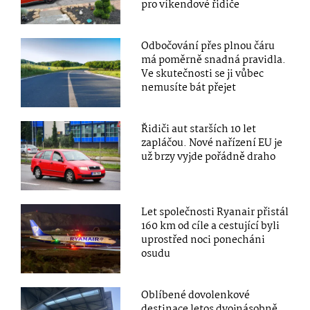
pro víkendové řidiče
Odbočování přes plnou čáru
má poměrně snadná pravidla.
Ve skutečnosti se ji vůbec
nemusíte bát přejet
Řidiči aut starších 10 let
zapláčou. Nové nařízení EU je
už brzy vyjde pořádně draho
Let společnosti Ryanair přistál
160 km od cíle a cestující byli
uprostřed noci ponecháni
osudu
Oblíbené dovolenkové
destinace letos dvojnásobně