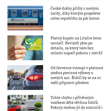
České dráhy přišly s novými
tarify, díky kterým projedete
celou republiku za pár korun
Platný kupón na Lítačce letos
nestačí: Revizoři jdou po
detailu, za který vám bez
milosti napaří pokutu 1 200 Kč
Od července vstoupí v platnost
změna povinné výbavy u
nových aut. Řidiči by se na ni
měli připravit předem
Tuhle chybu s přívěsným
vozíkem dělá většina řidičů.
Pokuty mohou jít do statisíců i