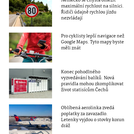
Německo se chystá omezit
maximální rychlost na silnici.
Řidiči údajně rychlou jízdu
nezvládají
Pro cyklisty lepší navigace než
Google Maps. Tyto mapy byste
měli znát
Konec pohodlného
vyzvedávání balíků. Nová
pravidla mohou zkomplikovat
život statisícům Čechů
Oblíbená aerolinka zvedá
poplatky za zavazadlo.
Letenky vyjdou o stovky korun
dráž