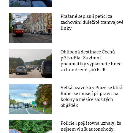
Pražané sepisují petici za
zachování důležité tramvajové
linky
Oblíbená destinace Čechů
přitvrdila. Za zimní
pneumatiky vypláznete hned
za hranicemi 500 EUR
Velká uzavírka v Praze se blíží:
Řidiči se musejí připravit na
kolony a měsíce složitých
objížděk
Policie i pojišťovna uznaly, že
nejsem viník autonehody.