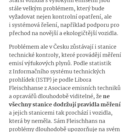
Starší vozidla s vysokými emisemi jsou
stále velkým problémem, který bude
vyžadovat nejen kontrolní opatření, ale
i systémová řešení, například podporu pro
přechod na novější a ekologičtější vozidla.
Problémem ale v Česku zůstávají i stanice
technické kontroly, které provádějí měření
emisí výfukových plynů. Podle statistik
z Informačního systému technických
prohlídek (ISTP) je podle Libora
Fleischhanse z Asociace emisních techniků
a opravářů dlouhodobě viditelné, že
ne
všechny stanice dodržují pravidla měření
a jejich stanicemi tak prochází i vozidla,
která by neměla. Sám Fleischhans na
problémy dlouhodobě upozorňuje na svém