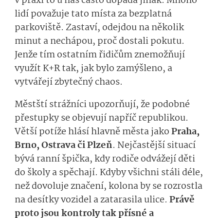
v praxi to u nás často dopadá jinak. Mnoho
lidí považuje tato místa za bezplatná
parkoviště. Zastaví, odejdou na několik
minut a nechápou, proč dostali pokutu.
Jenže tím ostatním řidičům znemožňují
využít K+R tak, jak bylo zamýšleno, a
vytvářejí zbytečný chaos.
Městští strážníci upozorňují, že podobné
přestupky se objevují napříč republikou.
Větší potíže hlásí hlavně města jako
Praha,
Brno, Ostrava či Plzeň
.
Nejčastější situací
bývá ranní špička, kdy rodiče odvážejí děti
do školy a spěchají.
Kdyby všichni stáli déle,
než dovoluje značení, kolona by se rozrostla
na desítky vozidel a zatarasila ulice.
Právě
proto jsou kontroly tak přísné a