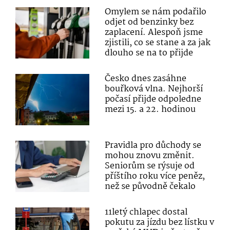
Omylem se nám podařilo
odjet od benzinky bez
zaplacení. Alespoň jsme
zjistili, co se stane a za jak
dlouho se na to přijde
Česko dnes zasáhne
bouřková vlna. Nejhorší
počasí přijde odpoledne
mezi 15. a 22. hodinou
Pravidla pro důchody se
mohou znovu změnit.
Seniorům se rýsuje od
příštího roku více peněz,
než se původně čekalo
11letý chlapec dostal
pokutu za jízdu bez lístku v