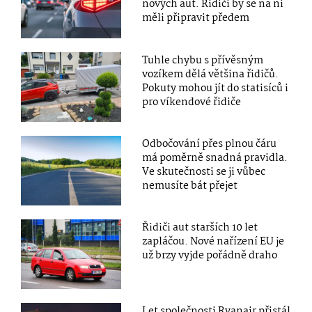
nových aut. Řidiči by se na ni
měli připravit předem
Tuhle chybu s přívěsným
vozíkem dělá většina řidičů.
Pokuty mohou jít do statisíců i
pro víkendové řidiče
Odbočování přes plnou čáru
má poměrně snadná pravidla.
Ve skutečnosti se ji vůbec
nemusíte bát přejet
Řidiči aut starších 10 let
zapláčou. Nové nařízení EU je
už brzy vyjde pořádně draho
Let společnosti Ryanair přistál