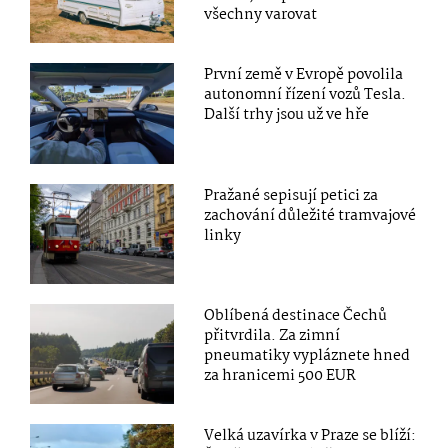
všechny varovat
První země v Evropě povolila
autonomní řízení vozů Tesla.
Další trhy jsou už ve hře
Pražané sepisují petici za
zachování důležité tramvajové
linky
Oblíbená destinace Čechů
přitvrdila. Za zimní
pneumatiky vypláznete hned
za hranicemi 500 EUR
Velká uzavírka v Praze se blíží: