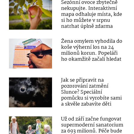
Sezónní ovoce zbytečně
nekupujte. Interaktivní
mapa odhaluje místa, kde
si ho můžete v srpnu
natrhat úplně zdarma
Žena omylem vyhodila do
koše výherní los na 24
milionů korun. Popeláři
ho okamžitě začali hledat
Jak se připravit na
pozorování zatmění
Slunce? Speciální
pomůcku si vyrobíte sami
a skvěle zabavíte děti
Už od září začne fungovat
supermoderní sanatorium
za 693 milionů. Péče bude