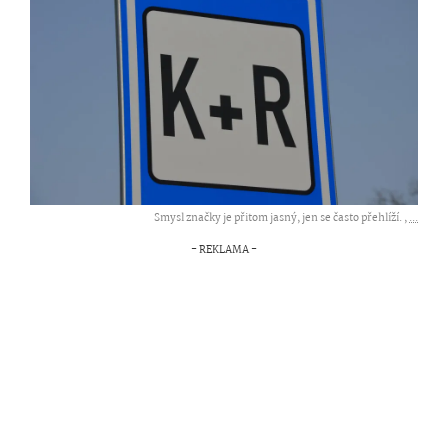
Smysl značky je přitom jasný, jen se často přehlíží. ,
...