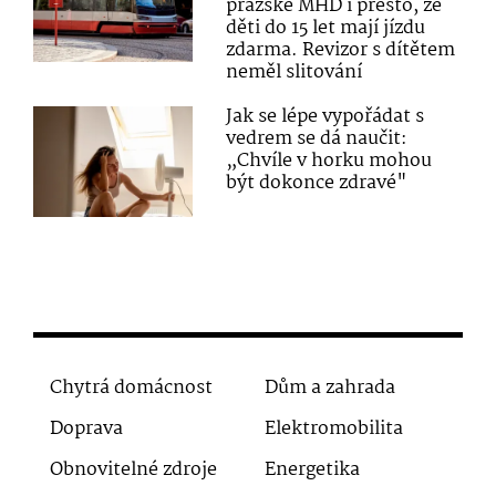
pražské MHD i přesto, že
děti do 15 let mají jízdu
zdarma. Revizor s dítětem
neměl slitování
Jak se lépe vypořádat s
vedrem se dá naučit:
„Chvíle v horku mohou
být dokonce zdravé"
Chytrá domácnost
Dům a zahrada
Doprava
Elektromobilita
Obnovitelné zdroje
Energetika