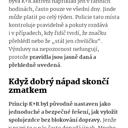
bývá K+R aktivní například jen v ranních
hodinách, často pouze ve všední dny. Jinde
může platit po celý týden. Policie tato místa
kontroluje pravidelně a pokuty rozdává
i v případech, kdy řidič tvrdí, že značku
přehlédl nebo že „stál jen chviličku“.
Výmluvy na nepozornost nefungují,
protože
pravidla jsou jasně daná a
přehledně uvedená
.
Když dobrý nápad skončí
zmatkem
Princip K+R byl původně nastaven jako
jednoduché a bezpečné řešení, jak vyložit
spolujezdce bez blokování dopravy.
Jenže