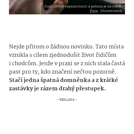
Stačí chvíle nepozornosti a pokuta je na světě.
Foto
: Shutterstock
Nejde přitom o žádnou novinku. Tato místa
vznikla s cílem zjednodušit život řidičům
i chodcům. Jenže v praxi se z nich stala častá
past pro ty, kdo značení nečtou pozorně.
Stačí jedna špatná domněnka a z krátké
zastávky je rázem drahý přestupek.