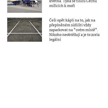
května. Týká se tisíců Čechů
mířících k moři
Češi opět kápli na to, jak na
přeplněném sídlišti vždy
zaparkovat na "svém místě".
Nikoho neobtěžují a je to zcela
legální