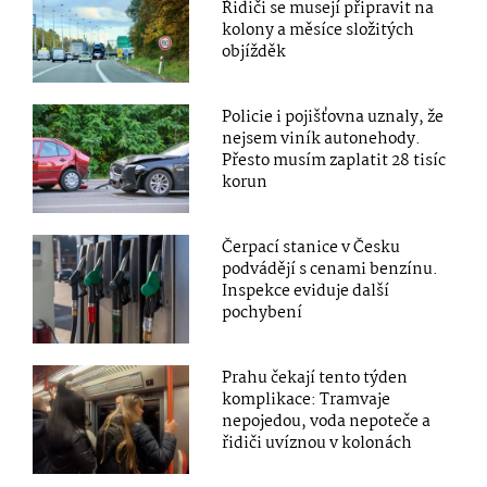
Řidiči se musejí připravit na
kolony a měsíce složitých
objížděk
Policie i pojišťovna uznaly, že
nejsem viník autonehody.
Přesto musím zaplatit 28 tisíc
korun
Čerpací stanice v Česku
podvádějí s cenami benzínu.
Inspekce eviduje další
pochybení
Prahu čekají tento týden
komplikace: Tramvaje
nepojedou, voda nepoteče a
řidiči uvíznou v kolonách