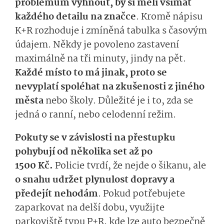
problémům vyhnout, by si měli všímat
každého detailu na značce
. Kromě nápisu
K+R rozhoduje i zmíněná tabulka s časovým
údajem. Někdy je povoleno zastavení
maximálně na tři minuty, jindy na pět.
Každé místo to má jinak, proto se
nevyplatí spoléhat na zkušenosti z jiného
města
nebo školy. Důležité je i to, zda se
jedná o ranní, nebo celodenní režim.
Pokuty se v závislosti na přestupku
pohybují od několika set až po
1500 Kč.
Policie tvrdí, že nejde o šikanu, ale
o snahu udržet plynulost dopravy a
předejít nehodám
. Pokud potřebujete
zaparkovat na delší dobu, využijte
parkoviště typu P+R, kde lze auto bezpečně