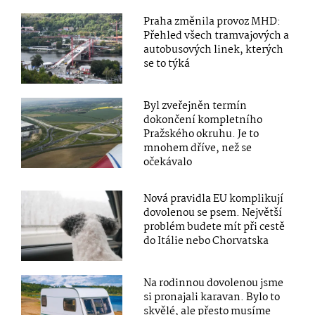
Praha změnila provoz MHD:
Přehled všech tramvajových a
autobusových linek, kterých
se to týká
Byl zveřejněn termín
dokončení kompletního
Pražského okruhu. Je to
mnohem dříve, než se
očekávalo
Nová pravidla EU komplikují
dovolenou se psem. Největší
problém budete mít při cestě
do Itálie nebo Chorvatska
Na rodinnou dovolenou jsme
si pronajali karavan. Bylo to
skvělé, ale přesto musíme