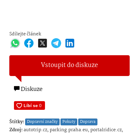
Sdílejte článek
Vstoupit do diskuze
Diskuze
Štítky:
Dopravní značky
Pokuty
Doprava
Zdroj:
autotrip.cz, parking.praha.eu, portalridice.cz,