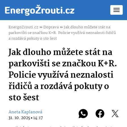
Toggl
navig
EnergoZrouti.cz
»
Doprava
»
Jak dlouho můžete stát na
parkovišti se značkou K+R. Policie využívá neznalosti řidičů
a rozdává pokuty o sto šest
Jak dlouho můžete stát na
parkovišti se značkou K+R.
Policie využívá neznalosti
řidičů a rozdává pokuty o
sto šest
Aneta Kaplanová
31. 10. 2025 ▪ 14:17