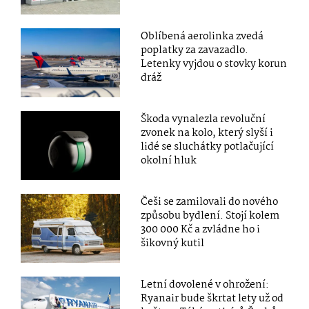
Oblíbená aerolinka zvedá
poplatky za zavazadlo.
Letenky vyjdou o stovky korun
dráž
Škoda vynalezla revoluční
zvonek na kolo, který slyší i
lidé se sluchátky potlačující
okolní hluk
Češi se zamilovali do nového
způsobu bydlení. Stojí kolem
300 000 Kč a zvládne ho i
šikovný kutil
Letní dovolené v ohrožení:
Ryanair bude škrtat lety už od