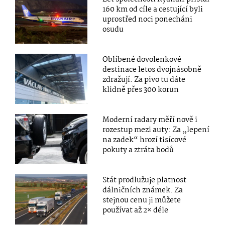
160 km od cíle a cestující byli
uprostřed noci ponecháni
osudu
Oblíbené dovolenkové
destinace letos dvojnásobně
zdražují. Za pivo tu dáte
klidně přes 300 korun
Moderní radary měří nově i
rozestup mezi auty: Za „lepení
na zadek“ hrozí tisícové
pokuty a ztráta bodů
Stát prodlužuje platnost
dálničních známek. Za
stejnou cenu ji můžete
používat až 2× déle