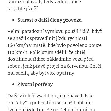
kuriózní důvody tedy vedou řidiče
k rychlé jízdě?
Starost o další členy provozu
Velmi paradoxní výmluvu použil řidič, když
se snažil ospravedlnit jízdu rychlostí
160 km/h v místě, kde bylo povoleno pouze
110 km/h. Policistům sdělil, že chtěl
dostihnout řidiče nákladního vozu před
sebou, jenž právě projel na červenou. Chtěl
mu sdělit, aby byl více opatrný.
Životní potřeby
Další z řidičů vsadil na „naléhavé lidské
potřeby“ a policistům se snažil obhájit
rychlou jízdu tím, že potřebuje nutně na