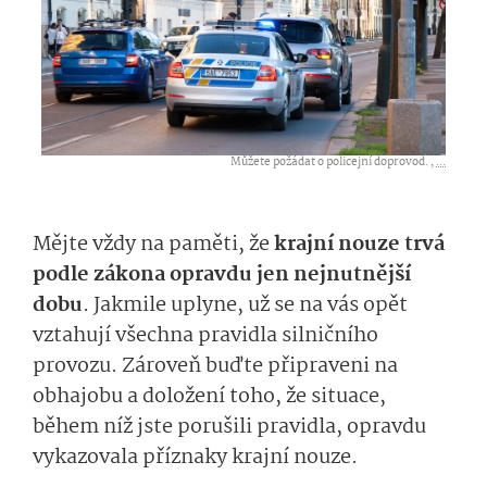
Můžete požádat o policejní doprovod. ,
...
Mějte vždy na paměti, že
krajní nouze trvá
podle zákona opravdu jen nejnutnější
dobu
. Jakmile uplyne, už se na vás opět
vztahují všechna pravidla silničního
provozu. Zároveň buďte připraveni na
obhajobu a doložení toho, že situace,
během níž jste porušili pravidla, opravdu
vykazovala příznaky krajní nouze.