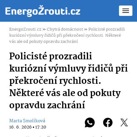
Toggl
navig
EnergoZrouti.cz
»
Chytrá domácnost
»
Policisté prozradili
kuriózní výmluvy řidičů při překročení rychlosti. Některé
vás ale od pokuty opravdu zachrání
Policisté prozradili
kuriózní výmluvy řidičů při
překročení rychlosti.
Některé vás ale od pokuty
opravdu zachrání
Marta Smolíková
16. 6. 2026 ▪ 17:20