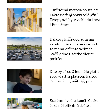
Osvědčená metoda po staletí:
Takto udržují obyvatelé jižní
Evropy své byty v chladu i bez
klimatizace
Dálkový klíček od auta má
skrytou funkci, která se hodí
zejména v těchto vedrech.
Stačí jedno tlačítko dlouze
podržet
Dítě by už od 8 let mělo platit
svou vlastní platební kartou.
Odborníci vysvětlují, proč
Extrémní vedra končí. Česko
čeká několik dnů deště a