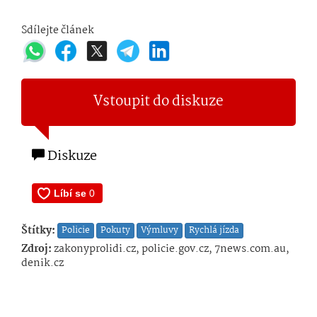
Sdílejte článek
Vstoupit do diskuze
Diskuze
Štítky:
Policie
Pokuty
Výmluvy
Rychlá jízda
Zdroj:
zakonyprolidi.cz, policie.gov.cz, 7news.com.au,
denik.cz