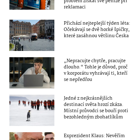
problém získat své peníze při
reklamaci
Přichází nejteplejší týden léta:
Očekávají se dvě horké špičky,
které zasáhnou většinu Česka
„Nepracujte chytře, pracujte
dlouho.“ Tohle je důvod, proč
v korporátu vyhrávají ti, kteří
se nepředřou
Jedné z nejkrásnějších
destinací světa hrozí zkáza.
Místní průvodci se bouří proti
bezohledným zbohatlíkům
Exprezident Klaus: Nevěřím