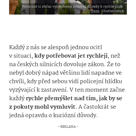
Policisté si občas vyslechnou zvláštní důvody k rychlé jízdě.
Foto
: Shutterstock
Každý z nás se alespoň jednou ocitl
v situaci,
kdy potřebovat jet rychleji
, než
na českých silnicích dovoluje zákon. Že to
nebyl dobrý nápad většinu lidí napadne ve
chvíli, kdy před sebou vidí policejní hlídku
vyzývající k zastavení. V ten moment začne
každý
rychle přemýšlet nad tím, jak by se
z pokuty mohl vymluvit
. A častokrát se
jedná opravdu o kuriózní důvody.