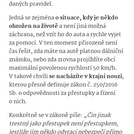
daných pravidel.
Jedná se zejména
o situace, kdy je někdo
ohrožen na životě
a není jiná možná
záchrana, než vzít ho do auta a rychle vyjet
za pomocí. V ten moment přirozeně není
čas řešit, zda máte na autě platnou dálniční
známku, nebo zda zrovna projíždíte obcí
maximální povolenou rychlostí 50 km/h.
V takové chvíli
se nacházíte v krajní nouzi
,
kterou přesně definuje zákon č. 250/2016
Sb. o odpovědnosti za přestupky a řízení
o nich.
Konkrétně se v zákoně píše:
„Čin jinak
trestný jako přestupek není přestupkem,
jestliže jím někdo odvrací nebezpečí přímo