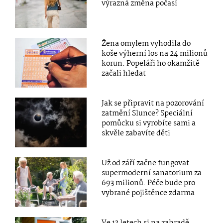
výrazná změna počasí
Žena omylem vyhodila do
koše výherní los na 24 milionů
korun. Popeláři ho okamžitě
začali hledat
Jak se připravit na pozorování
zatmění Slunce? Speciální
pomůcku si vyrobíte sami a
skvěle zabavíte děti
Už od září začne fungovat
supermoderní sanatorium za
693 milionů. Péče bude pro
vybrané pojištěnce zdarma
Ve 13 letech si na zahradě