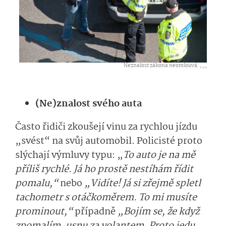
Neznalost zákona neomlouvá. ,
...
(Ne)znalost svého auta
Často řidiči zkoušejí vinu za rychlou jízdu
„svést“ na svůj automobil. Policisté proto
slýchají výmluvy typu: „
To auto je na mě
příliš rychlé. Já ho prostě nestíhám řídit
pomalu,“
nebo
„Vidíte! Já si zřejmě spletl
tachometr s otáčkoměrem. To mi musíte
prominout,“
případně
„Bojím se, že když
zpomalím, usnu za volantem. Proto jedu