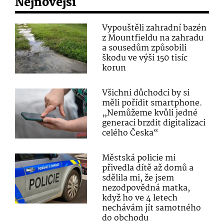
Nejnovější
Vypouštěli zahradní bazén
z Mountfieldu na zahradu
a sousedům způsobili
škodu ve výši 150 tisíc
korun
Všichni důchodci by si
měli pořídit smartphone.
„Nemůžeme kvůli jedné
generaci brzdit digitalizaci
celého Česka“
Městská policie mi
přivedla dítě až domů a
sdělila mi, že jsem
nezodpovědná matka,
když ho ve 4 letech
nechávám jít samotného
do obchodu