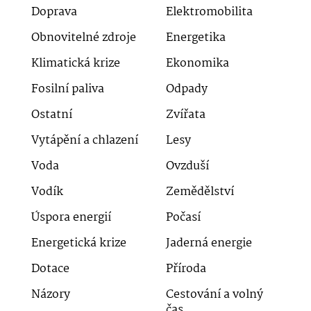
Doprava
Elektromobilita
Obnovitelné zdroje
Energetika
Klimatická krize
Ekonomika
Fosilní paliva
Odpady
Ostatní
Zvířata
Vytápění a chlazení
Lesy
Voda
Ovzduší
Vodík
Zemědělství
Úspora energií
Počasí
Energetická krize
Jaderná energie
Dotace
Příroda
Názory
Cestování a volný
čas