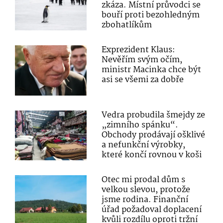
zkáza. Místní průvodci se
bouří proti bezohledným
zbohatlíkům
Exprezident Klaus:
Nevěřím svým očím,
ministr Macinka chce být
asi se všemi za dobře
Vedra probudila šmejdy ze
„zimního spánku“.
Obchody prodávají ošklivé
a nefunkční výrobky,
které končí rovnou v koši
Otec mi prodal dům s
velkou slevou, protože
jsme rodina. Finanční
úřad požadoval doplacení
kvůli rozdílu oproti tržní