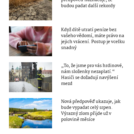
předpověď naznačuje, že
budou padat další rekordy
Když dítě utratí peníze bez
vašeho vědomí, máte právo na
jejich vrácení. Postup je vcelku
snadný
„To, že jsme pro vás hrdinové,
nám složenky nezaplatí.“
Hasiči se dožadují navýšení
mezd
Nová předpověď ukazuje, jak
bude vypadat celý srpen.
Výrazný zlom přijde už v
polovině měsíce