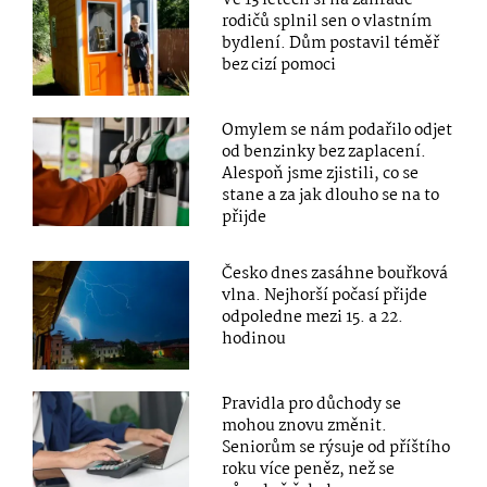
rodičů splnil sen o vlastním
bydlení. Dům postavil téměř
bez cizí pomoci
Omylem se nám podařilo odjet
od benzinky bez zaplacení.
Alespoň jsme zjistili, co se
stane a za jak dlouho se na to
přijde
Česko dnes zasáhne bouřková
vlna. Nejhorší počasí přijde
odpoledne mezi 15. a 22.
hodinou
Pravidla pro důchody se
mohou znovu změnit.
Seniorům se rýsuje od příštího
roku více peněz, než se