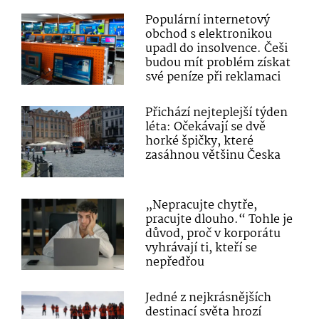
Populární internetový
obchod s elektronikou
upadl do insolvence. Češi
budou mít problém získat
své peníze při reklamaci
Přichází nejteplejší týden
léta: Očekávají se dvě
horké špičky, které
zasáhnou většinu Česka
„Nepracujte chytře,
pracujte dlouho.“ Tohle je
důvod, proč v korporátu
vyhrávají ti, kteří se
nepředřou
Jedné z nejkrásnějších
destinací světa hrozí