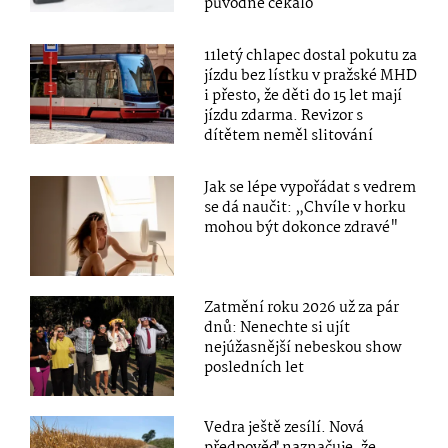
původně čekalo
11letý chlapec dostal pokutu za
jízdu bez lístku v pražské MHD
i přesto, že děti do 15 let mají
jízdu zdarma. Revizor s
dítětem neměl slitování
Jak se lépe vypořádat s vedrem
se dá naučit: „Chvíle v horku
mohou být dokonce zdravé"
Zatmění roku 2026 už za pár
dnů: Nenechte si ujít
nejúžasnější nebeskou show
posledních let
Vedra ještě zesílí. Nová