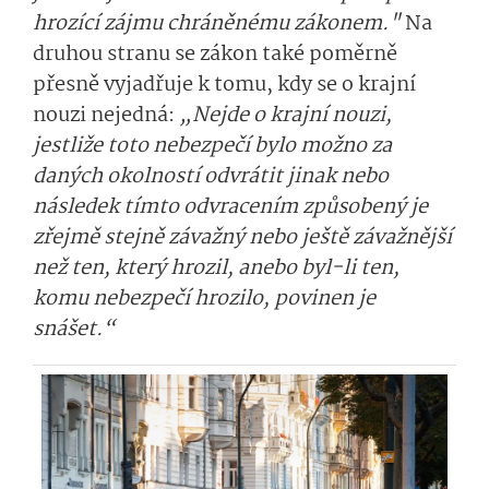
hrozící zájmu chráněnému zákonem."
Na
druhou stranu se zákon také poměrně
přesně vyjadřuje k tomu, kdy se o krajní
nouzi nejedná:
„Nejde o krajní nouzi,
jestliže toto nebezpečí bylo možno za
daných okolností odvrátit jinak nebo
následek tímto odvracením způsobený je
zřejmě stejně závažný nebo ještě závažnější
než ten, který hrozil, anebo byl-li ten,
komu nebezpečí hrozilo, povinen je
snášet.“