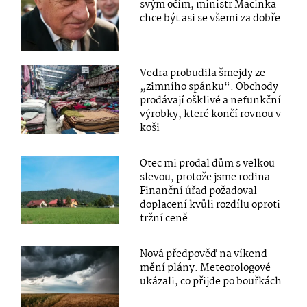
svým očím, ministr Macinka
chce být asi se všemi za dobře
Vedra probudila šmejdy ze
„zimního spánku“. Obchody
prodávají ošklivé a nefunkční
výrobky, které končí rovnou v
koši
Otec mi prodal dům s velkou
slevou, protože jsme rodina.
Finanční úřad požadoval
doplacení kvůli rozdílu oproti
tržní ceně
Nová předpověď na víkend
mění plány. Meteorologové
ukázali, co přijde po bouřkách