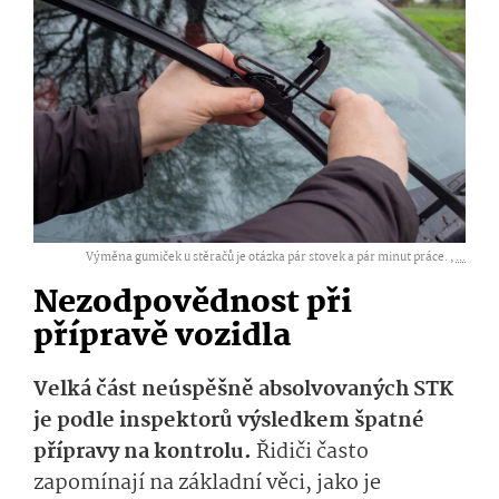
Výměna gumiček u stěračů je otázka pár stovek a pár minut práce. ,
...
Nezodpovědnost při
přípravě vozidla
Velká část neúspěšně absolvovaných STK
je podle inspektorů výsledkem špatné
přípravy na kontrolu.
Řidiči často
zapomínají na základní věci, jako je