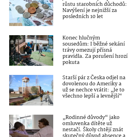
růstu starobních důchodů:
Navýšení je nejnižší za
posledních 10 let
Konec hlučným
sousedům: I běžné sekání
trávy omezují přísná
pravidla. Za porušení hrozí
pokuta
Starší pár z Česka odjel na
dovolenou do Ameriky a
už se nechce vrátit: „Je to
všechno lepší a levnější“
„Rodinné důvody“ jako
omluvenka dítěte už
nestačí. Školy chtějí znát
skutečný důvod absence a