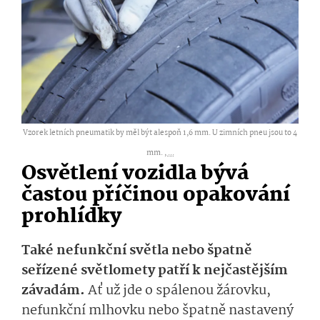
Vzorek letních pneumatik by měl být alespoň 1,6 mm. U zimních pneu jsou to 4
mm. ,
...
Osvětlení vozidla bývá
častou příčinou opakování
prohlídky
Také nefunkční světla nebo špatně
seřízené světlomety patří k nejčastějším
závadám.
Ať už jde o spálenou žárovku,
nefunkční mlhovku nebo špatně nastavený