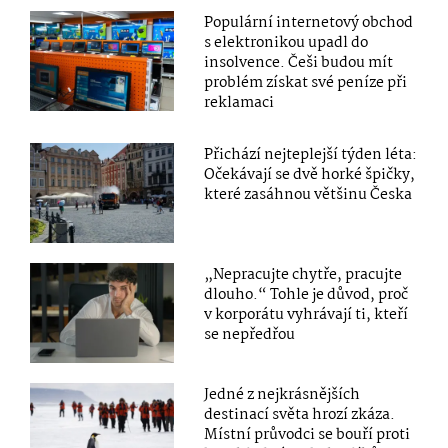
Populární internetový obchod
s elektronikou upadl do
insolvence. Češi budou mít
problém získat své peníze při
reklamaci
Přichází nejteplejší týden léta:
Očekávají se dvě horké špičky,
které zasáhnou většinu Česka
„Nepracujte chytře, pracujte
dlouho.“ Tohle je důvod, proč
v korporátu vyhrávají ti, kteří
se nepředřou
Jedné z nejkrásnějších
destinací světa hrozí zkáza.
Místní průvodci se bouří proti