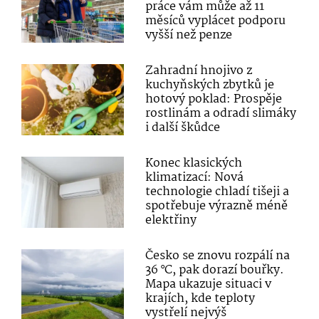
práce vám může až 11
měsíců vyplácet podporu
vyšší než penze
Zahradní hnojivo z
kuchyňských zbytků je
hotový poklad: Prospěje
rostlinám a odradí slimáky
i další škůdce
Konec klasických
klimatizací: Nová
technologie chladí tišeji a
spotřebuje výrazně méně
elektřiny
Česko se znovu rozpálí na
36 °C, pak dorazí bouřky.
Mapa ukazuje situaci v
krajích, kde teploty
vystřelí nejvýš