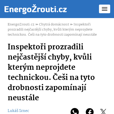
Toggl
navig
EnergoZrouti.cz
»
Chytrá domácnost
»
Inspektoři
prozradili nejčastější chyby, kvůli kterým neprojdete
technickou. Češi na tyto drobnosti zapomínají neustále
Inspektoři prozradili
nejčastější chyby, kvůli
kterým neprojdete
technickou. Češi na tyto
drobnosti zapomínají
neustále
Lukáš Srnec