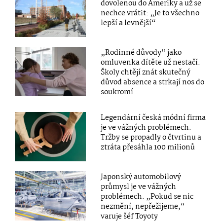
dovolenou do Ameriky a už se
nechce vrátit: „Je to všechno
lepší a levnější“
„Rodinné důvody“ jako
omluvenka dítěte už nestačí.
Školy chtějí znát skutečný
důvod absence a strkají nos do
soukromí
Legendární česká módní firma
je ve vážných problémech.
Tržby se propadly o čtvrtinu a
ztráta přesáhla 100 milionů
Japonský automobilový
průmysl je ve vážných
problémech. „Pokud se nic
nezmění, nepřežijeme,“
varuje šéf Toyoty