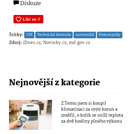
Diskuze
Štítky:
STK
Technická kontrola
Automobil
Pneumatiky
Zdroj:
iDnes.cz, Novinky.cz, md.gov.cz
Nejnovější z kategorie
Z Temu jsem si koupil
klimatizaci za 1999 korun a
změřil, o kolik se sníží teplota
za dvě hodiny plného výkonu