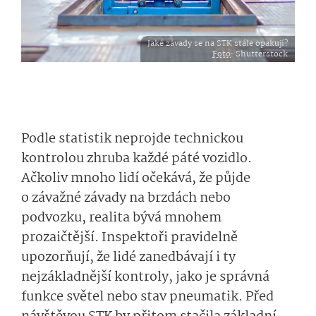
Jaké závady se na STK stále opakují?
Foto
: Shutterstock
Podle statistik neprojde technickou
kontrolou zhruba každé páté vozidlo.
Ačkoliv mnoho lidí očekává, že půjde
o závažné závady na brzdách nebo
podvozku, realita bývá mnohem
prozaičtější. Inspektoři pravidelně
upozorňují, že lidé zanedbávají i ty
nejzákladnější kontroly, jako je správná
funkce světel nebo stav pneumatik. Před