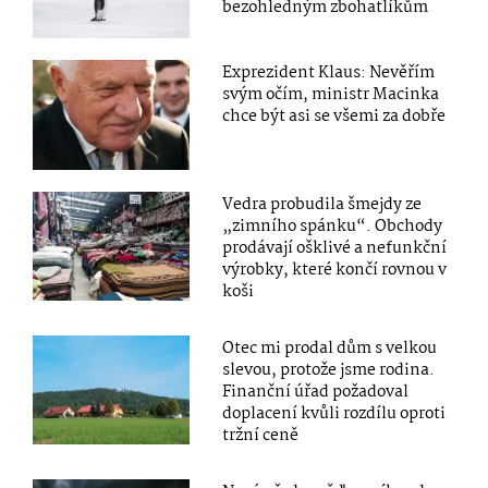
bezohledným zbohatlíkům
Exprezident Klaus: Nevěřím
svým očím, ministr Macinka
chce být asi se všemi za dobře
Vedra probudila šmejdy ze
„zimního spánku“. Obchody
prodávají ošklivé a nefunkční
výrobky, které končí rovnou v
koši
Otec mi prodal dům s velkou
slevou, protože jsme rodina.
Finanční úřad požadoval
doplacení kvůli rozdílu oproti
tržní ceně