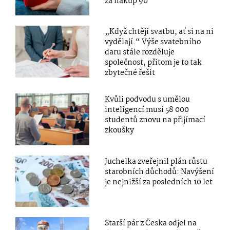
za nákup 90
„Když chtějí svatbu, ať si na ni
vydělají.“ Výše svatebního
daru stále rozděluje
společnost, přitom je to tak
zbytečné řešit
Kvůli podvodu s umělou
inteligencí musí 58 000
studentů znovu na přijímací
zkoušky
Juchelka zveřejnil plán růstu
starobních důchodů: Navýšení
je nejnižší za posledních 10 let
Starší pár z Česka odjel na