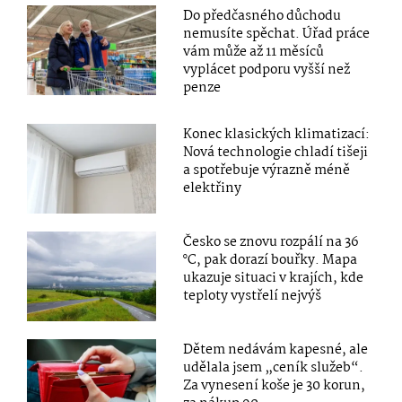
Do předčasného důchodu
nemusíte spěchat. Úřad práce
vám může až 11 měsíců
vyplácet podporu vyšší než
penze
Konec klasických klimatizací:
Nová technologie chladí tišeji
a spotřebuje výrazně méně
elektřiny
Česko se znovu rozpálí na 36
°C, pak dorazí bouřky. Mapa
ukazuje situaci v krajích, kde
teploty vystřelí nejvýš
Dětem nedávám kapesné, ale
udělala jsem „ceník služeb“.
Za vynesení koše je 30 korun,