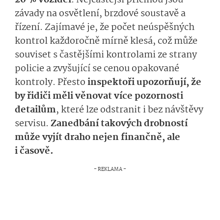
20 % vozidel
. Nejčastější příčinou jsou
závady na osvětlení, brzdové soustavě a
řízení. Zajímavé je, že počet neúspěšných
kontrol každoročně mírně klesá, což může
souviset s častějšími kontrolami ze strany
policie a zvyšující se cenou opakované
kontroly. Přesto
inspektoři upozorňují, že
by řidiči měli věnovat více pozornosti
detailům
, které lze odstranit i bez návštěvy
servisu.
Zanedbání takových drobností
může vyjít draho nejen finančně, ale
i časově.