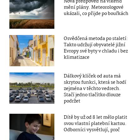
Nová předpověď na víkend
mění plány. Meteorologové
ukázali, co přijde po bouřkách
Osvědčená metoda po staletí:
Takto udržují obyvatelé jižní
Evropy své byty v chladu i bez
klimatizace
Dálkový klíček od auta má
skrytou funkci, která se hodí
zejména v těchto vedrech.
Stačí jedno tlačítko dlouze
podržet
Dítě by už od 8 let mělo platit
svou vlastní platební kartou.
Odborníci vysvětlují, proč