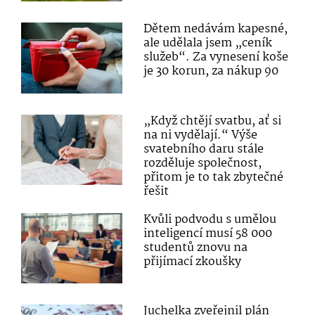
Dětem nedávám kapesné,
ale udělala jsem „ceník
služeb“. Za vynesení koše
je 30 korun, za nákup 90
„Když chtějí svatbu, ať si
na ni vydělají.“ Výše
svatebního daru stále
rozděluje společnost,
přitom je to tak zbytečné
řešit
Kvůli podvodu s umělou
inteligencí musí 58 000
studentů znovu na
přijímací zkoušky
Juchelka zveřejnil plán