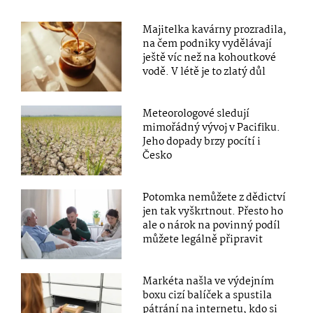
Majitelka kavárny prozradila,
na čem podniky vydělávají
ještě víc než na kohoutkové
vodě. V létě je to zlatý důl
Meteorologové sledují
mimořádný vývoj v Pacifiku.
Jeho dopady brzy pocítí i
Česko
Potomka nemůžete z dědictví
jen tak vyškrtnout. Přesto ho
ale o nárok na povinný podíl
můžete legálně připravit
Markéta našla ve výdejním
boxu cizí balíček a spustila
pátrání na internetu, kdo si