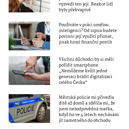
vyzvedl ten její. Reakce lidí
byly překvapivé
Používáte v práci umělou
inteligenci? Od srpna budete
povinni její využití přiznat,
jinak hrozí finanční postih
Všichni důchodci by si měli
pořídit smartphone.
„Nemůžeme kvůli jedné
generaci brzdit digitalizaci
celého Česka“
Městská policie mi přivedla
dítě až domů a sdělila mi, že
jsem nezodpovědná matka,
když ho ve 4 letech nechávám
jít samotného do obchodu