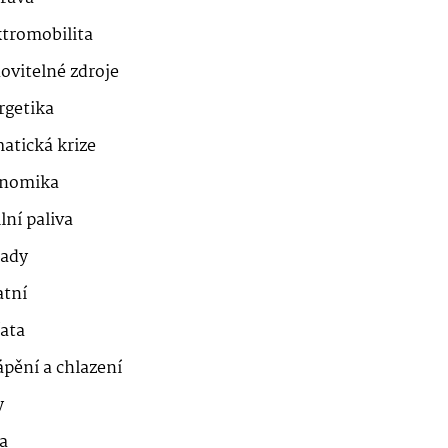
ktromobilita
ovitelné zdroje
rgetika
atická krize
nomika
lní paliva
ady
atní
řata
ápění a chlazení
y
a