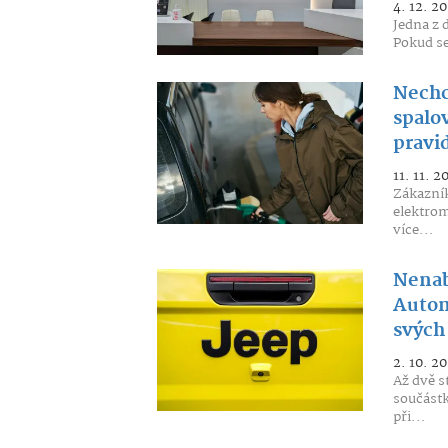
4. 12. 2
Jedna z 
Pokud se
Nechc
spalo
pravi
11. 11. 2
Zákazní
elektrom
více...
Nenabí
Autom
svých
2. 10. 2
Až dvě s
součástk
při...