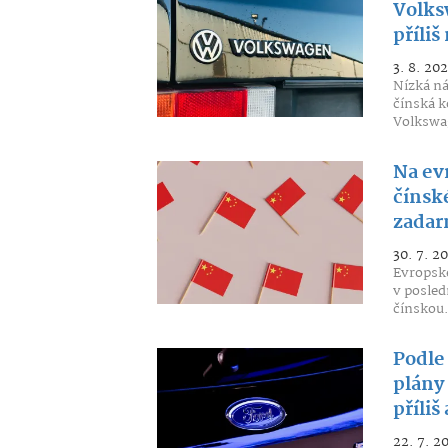
Volks
příli
3. 8. 20
Nízká ná
čínská k
Volkswa
Na evr
čínsk
zada
30. 7. 2
Evropské
v posled
čínskou.
Podle
plány
příliš
22. 7. 2