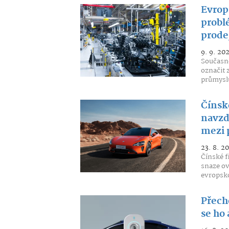
Evrop
probl
prode
9. 9. 20
Současno
označit 
průmyslu
Čínsk
navzd
mezi 
23. 8. 2
Čínské f
snaze ov
evropsko
Přech
se ho 