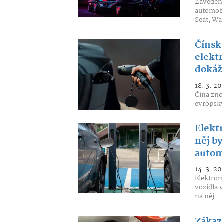
Zavedení
automobi
Seat, Wa
Čínsk
elektr
dokáž
18. 3. 20
Čína zno
evropský
Elekt
něj by
autom
14. 3. 20
Elektro
vozidla 
na něj...
Zákaz