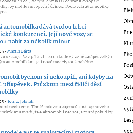
 dovozních cel, kterými chtěla EU ochránit evropské
lky, by mohlo mít opačný účinek. Podle šéfa automobilky
Ele
yna...
Obn
á automobilka dává tvrdou lekci
Ene
ické konkurenci. Její nové vozy se
ou nabít za několik minut
Klim
25 •
Martin Bárta
Eko
vu ukazuje, že v příštích letech bude výrazně zatápět velkým
m automobilkám. Její nové modely totiž nabídnou...
Fosi
Odp
romobil bychom si nekoupili, ani kdyby na
l příspěvek. Průzkum mezi řidiči děsí
Ost
obilky
Zví
25 •
Tomáš Jelínek
mobil nechceme. Téměř polovina zájemců o nákup nového
Vyt
v průzkumu uvádí, že elektromobil nechce, a to ani pokud by
Les
Vod
 prodeje aut se spalovacími motory