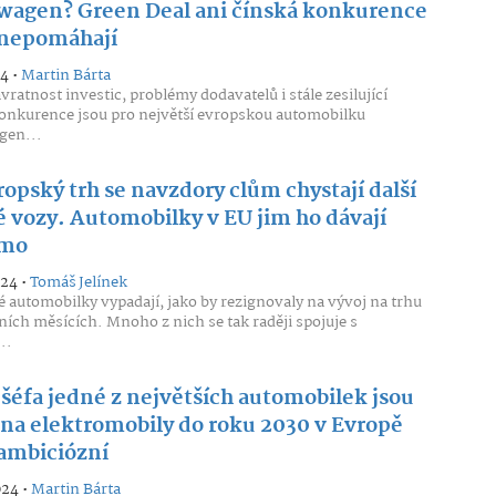
wagen? Green Deal ani čínská konkurence
š nepomáhají
24 •
Martin Bárta
vratnost investic, problémy dodavatelů i stále zesilující
onkurence jsou pro největší evropskou automobilku
gen...
opský trh se navzdory clům chystají další
é vozy. Automobilky v EU jim ho dávají
rmo
024 •
Tomáš Jelínek
 automobilky vypadají, jako by rezignovaly na vývoj na trhu
ních měsících. Mnoho z nich se tak raději spojuje s
..
 šéfa jedné z největších automobilek jsou
 na elektromobily do roku 2030 v Evropě
 ambiciózní
024 •
Martin Bárta