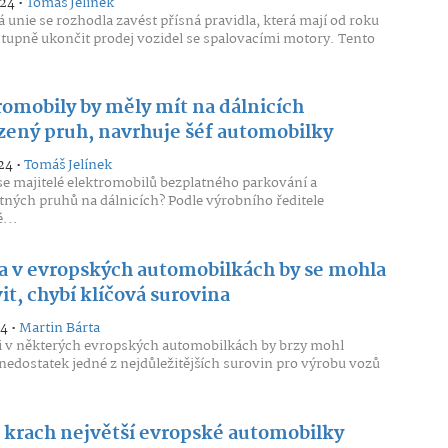
024 •
Tomáš Jelínek
 unie se rozhodla zavést přísná pravidla, která mají od roku
tupně ukončit prodej vozidel se spalovacími motory. Tento
romobily by měly mít na dálnicích
zený pruh, navrhuje šéf automobilky
24 •
Tomáš Jelínek
se majitelé elektromobilů bezplatného parkování a
ných pruhů na dálnicích? Podle výrobního ředitele
...
a v evropských automobilkách by se mohla
it, chybí klíčová surovina
24 •
Martin Bárta
 v některých evropských automobilkách by brzy mohl
 nedostatek jedné z nejdůležitějších surovin pro výrobu vozů
e krach největší evropské automobilky