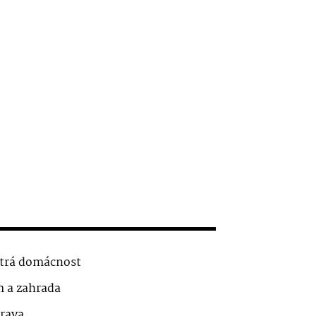
trá domácnost
 a zahrada
rava