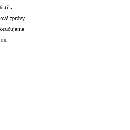
istika
kové zprávy
oručujeme
mír