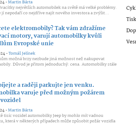
024 •
Martin Bárta
dvacítky největších automobilek na světě má velké problémy.
Cykl
 jí nepodaří co nejdříve najít nového investora a zvýšit...
Tis
ete elektromobily? Tak vám zdražíme
Dop
vací motory, varují automobilky kvůli
Ves
dlům Evropské unie
024 •
Tomáš Jelínek
kům možná brzy nezbude jiná možnost než nakupovat
obily. Důvod je přitom jednoduchý: cena. Automobilky stále
jejte a raději parkujte jen venku.
obilka varuje před možným požárem
 vozidel
024 •
Martin Bárta
tě tisíc vozidel automobilky Jeep by mohlo mít vadnou
u, která v některých případech může způsobit požár vozidla