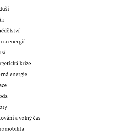
duší
ík
ědělství
ora energií
así
getická krize
erná energie
ace
roda
ory
ování a volný čas
romobilita