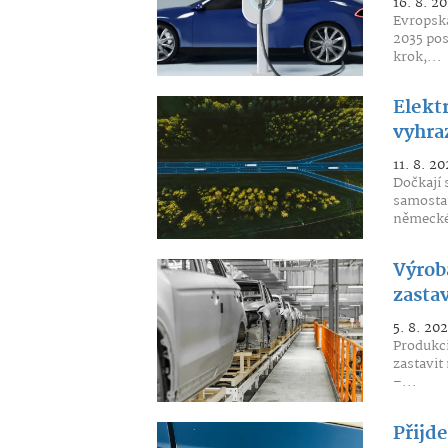
16. 8. 2
Evropská
2035 pos
krok,...
Elekt
vyhra
11. 8. 20
Dočkají 
samostat
německé
Výrob
zastav
5. 8. 20
Produkci
zastavit
–...
Přijd