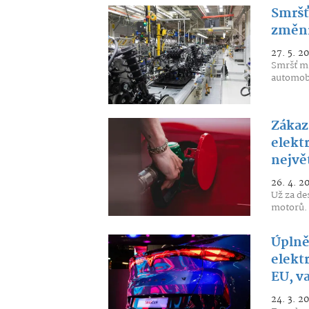
Smršť
změní
27. 5. 2
Smršť mi
automobi
Zákaz
elektr
nejvě
26. 4. 2
Už za des
motorů. 
Úplně
elekt
EU, v
24. 3. 2