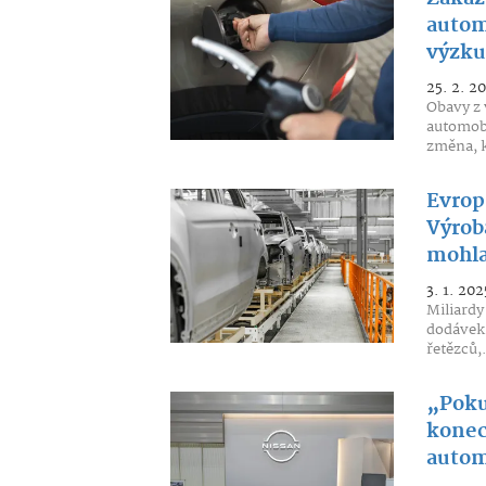
autom
výzk
25. 2. 2
Obavy z 
automobi
změna, k
Evrop
Výroba
mohla
3. 1. 202
Miliardy
dodávek
řetězců,.
„Poku
konec
autom