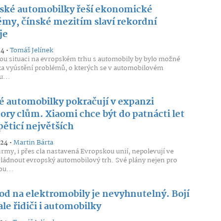
ské automobilky řeší ekonomické
émy, čínské mezitím slaví rekordní
je
24 •
Tomáš Jelínek
u situaci na evropském trhu s automobily by bylo možné
za vyústění problémů, o kterých se v automobilovém
...
é automobilky pokračují v expanzi
ory clům. Xiaomi chce být do patnácti let
pěticí největších
024 •
Martin Bárta
irmy, i přes cla nastavená Evropskou unií, nepolevují ve
ládnout evropský automobilový trh. Své plány nejen pro
u...
od na elektromobily je nevyhnutelný. Bojí
ale řidiči i automobilky