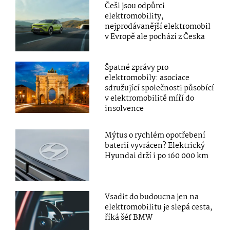
Češi jsou odpůrci
elektromobility,
nejprodávanější elektromobil
v Evropě ale pochází z Česka
Špatné zprávy pro
elektromobily: asociace
sdružující společnosti působící
v elektromobilitě míří do
insolvence
Mýtus o rychlém opotřebení
baterií vyvrácen? Elektrický
Hyundai drží i po 160 000 km
Vsadit do budoucna jen na
elektromobilitu je slepá cesta,
říká šéf BMW