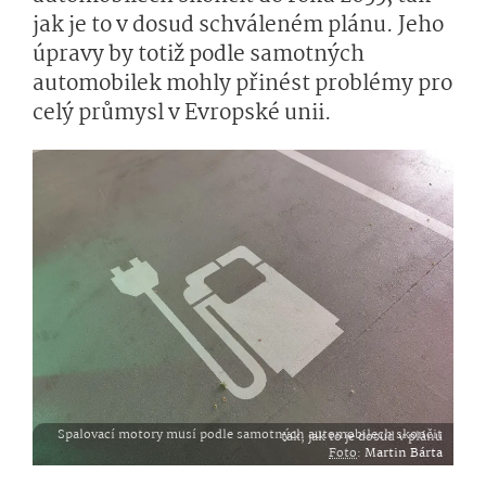
jak je to v dosud schváleném plánu. Jeho
úpravy by totiž podle samotných
automobilek mohly přinést problémy pro
celý průmysl v Evropské unii.
Spalovací motory musí podle samotných automobilech skončit tak, jak to je dosud v plánu
Foto
:
Martin Bárta