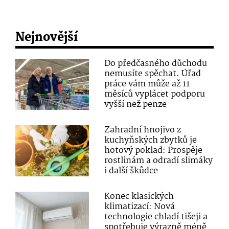
Nejnovější
Do předčasného důchodu
nemusíte spěchat. Úřad
práce vám může až 11
měsíců vyplácet podporu
vyšší než penze
Zahradní hnojivo z
kuchyňských zbytků je
hotový poklad: Prospěje
rostlinám a odradí slimáky
i další škůdce
Konec klasických
klimatizací: Nová
technologie chladí tišeji a
spotřebuje výrazně méně