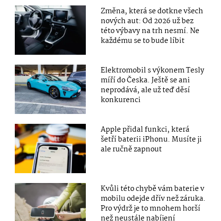
Změna, která se dotkne všech
nových aut: Od 2026 už bez
této výbavy na trh nesmí. Ne
každému se to bude líbit
Elektromobil s výkonem Tesly
míří do Česka. Ještě se ani
neprodává, ale už teď děsí
konkurenci
Apple přidal funkci, která
šetří baterii iPhonu. Musíte ji
ale ručně zapnout
Kvůli této chybě vám baterie v
mobilu odejde dřív než záruka.
Pro výdrž je to mnohem horší
než neustále nabíjení