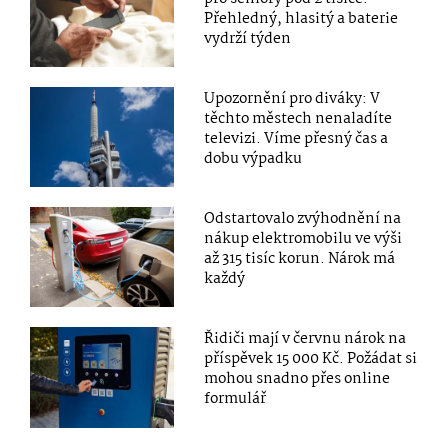
Přehledný, hlasitý a baterie
vydrží týden
Upozornění pro diváky: V
těchto městech nenaladíte
televizi. Víme přesný čas a
dobu výpadku
Odstartovalo zvýhodnění na
nákup elektromobilu ve výši
až 315 tisíc korun. Nárok má
každý
Řidiči mají v červnu nárok na
příspěvek 15 000 Kč. Požádat si
mohou snadno přes online
formulář