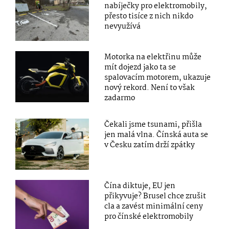
nabíječky pro elektromobily,
přesto tisíce z nich nikdo
nevyužívá
Motorka na elektřinu může
mít dojezd jako ta se
spalovacím motorem, ukazuje
nový rekord. Není to však
zadarmo
Čekali jsme tsunami, přišla
jen malá vlna. Čínská auta se
v Česku zatím drží zpátky
Čína diktuje, EU jen
přikyvuje? Brusel chce zrušit
cla a zavést minimální ceny
pro čínské elektromobily