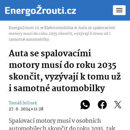
Toggl
navig
EnergoZrouti.cz
»
Elektromobilita
»
Auta se spalovacími
motory musí do roku 2035 skončit, vyzývají k tomu už i
samotné automobilky
Auta se spalovacími
motory musí do roku 2035
skončit, vyzývají k tomu už
i samotné automobilky
Tomáš Jelínek
27. 6. 2024 ▪ 11:28
Spalovací motory musí v osobních
automobilech skončit do roku 2035, tak