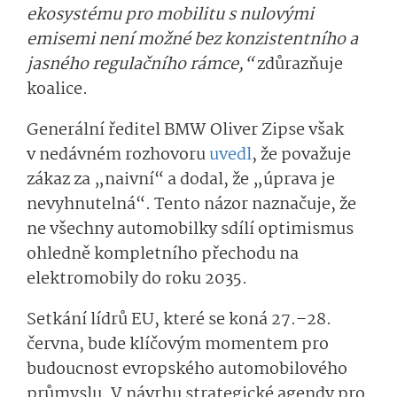
ekosystému pro mobilitu s nulovými
emisemi není možné bez konzistentního a
jasného regulačního rámce,“
zdůrazňuje
koalice.
Generální ředitel BMW Oliver Zipse však
v nedávném rozhovoru
uvedl
, že považuje
zákaz za „naivní“ a dodal, že „úprava je
nevyhnutelná“. Tento názor naznačuje, že
ne všechny automobilky sdílí optimismus
ohledně kompletního přechodu na
elektromobily do roku 2035.
Setkání lídrů EU, které se koná 27.–28.
června, bude klíčovým momentem pro
budoucnost evropského automobilového
průmyslu. V návrhu strategické agendy pro