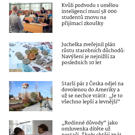
Kvůli podvodu s umělou
inteligencí musí 58 000
studentů znovu na
přijímací zkoušky
Juchelka zveřejnil plán
růstu starobních důchodů:
Navýšení je nejnižší za
posledních 10 let
Starší pár z Česka odjel na
dovolenou do Ameriky a
už se nechce vrátit: „Je to
všechno lepší a levnější“
„Rodinné důvody“ jako
omluvenka dítěte už