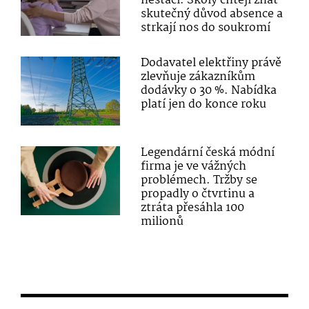
nestačí. Školy chtějí znát
skutečný důvod absence a
strkají nos do soukromí
Dodavatel elektřiny právě
zlevňuje zákazníkům
dodávky o 30 %. Nabídka
platí jen do konce roku
Legendární česká módní
firma je ve vážných
problémech. Tržby se
propadly o čtvrtinu a
ztráta přesáhla 100
milionů