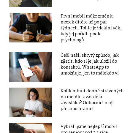
První mobil může změnit
mozek dítěte už po pár
týdnech. Tohle je ideální věk,
kdy jej pořídit podle
psychologů
Češi našli skrytý způsob, jak
zjistit, kdo si je jak uložil do
kontaktů. WhatsApp to
umožňuje, jen to málokdo ví
Kolik minut denně strávených
na mobilu z vás dělá
závisláka? Odborníci mají
přesnou hranici
Vybrali jsme nejlepší mobil
pro seniory pod 2 tisíce.