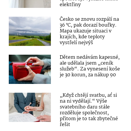
elektřiny
Česko se znovu rozpálí na
36 °C, pak dorazí bouřky.
Mapa ukazuje situaci v
krajích, kde teploty
vystřelí nejvýš
Dětem nedávám kapesné,
ale udělala jsem „ceník
služeb“. Za vynesení koše
je 30 korun, za nákup 90
„Když chtějí svatbu, ať si
na ni vydělají.“ Výše
svatebního daru stále
rozděluje společnost,
přitom je to tak zbytečné
řešit