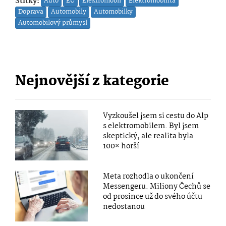
Štítky:
Auto
EU
Elektromobil
Elektromobilita
Doprava
Automobily
Automobilky
Automobilový průmysl
Nejnovější z kategorie
Vyzkoušel jsem si cestu do Alp
s elektromobilem. Byl jsem
skeptický, ale realita byla
100× horší
Meta rozhodla o ukončení
Messengeru. Miliony Čechů se
od prosince už do svého účtu
nedostanou