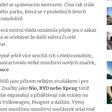
idel se spalovacím motorem. Čína tak stále
ého parku, která se v posledních letech
romobilitě.
která místní vláda oznámila půjde jen o zákaz
dá se očekávat že další města či celé
at.
jmě ještě více urychlí trh s elektromobily,
 nastartovalo velké množství nových značek,
ouce
.
bilů jsou přitom velkým strašákem i pro
 Značky jako
Nio, BYD nebo Xpeng
totiž
le expandují a přidělávají tak vrásky na
 Volkswagen, Peugeot a dalším. Vývoj
ohem menšímu množství součástek relativně