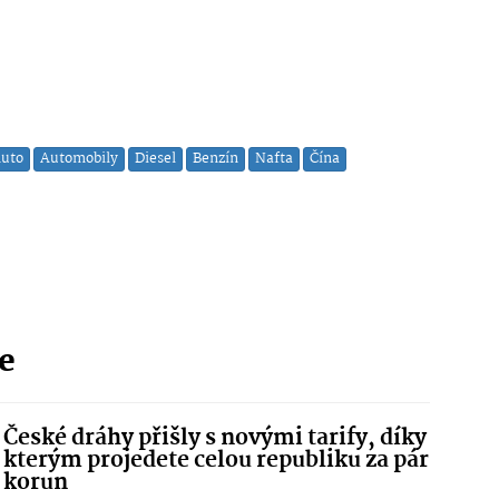
uto
Automobily
Diesel
Benzín
Nafta
Čína
ie
České dráhy přišly s novými tarify, díky
kterým projedete celou republiku za pár
korun