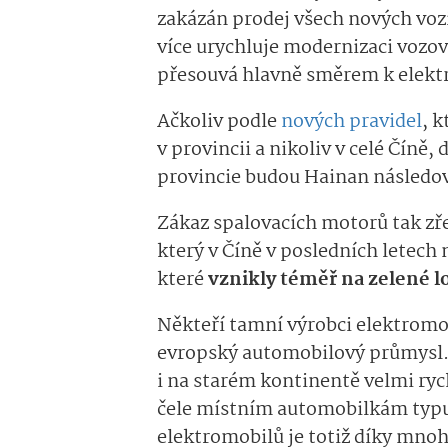
zakázán prodej všech nových voz
více urychluje modernizaci vozov
přesouvá hlavně směrem k elekt
Ačkoliv podle
nových pravidel
, 
v provincii a nikoliv v celé Číně, 
provincie budou Hainan následov
Zákaz spalovacích motorů tak zře
který v Číně v posledních letech
které
vznikly téměř na zelené l
Někteří tamní výrobci elektromo
evropský automobilový průmysl.
i na starém kontinentě velmi rych
čele místním automobilkám typu
elektromobilů je totiž díky mn