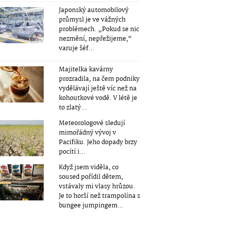
Japonský automobilový
průmysl je ve vážných
problémech. „Pokud se nic
nezmění, nepřežijeme,“
varuje šéf...
Majitelka kavárny
prozradila, na čem podniky
vydělávají ještě víc než na
kohoutkové vodě. V létě je
to zlatý...
Meteorologové sledují
mimořádný vývoj v
Pacifiku. Jeho dopady brzy
pocítí i...
Když jsem viděla, co
soused pořídil dětem,
vstávaly mi vlasy hrůzou.
Je to horší než trampolína s
bungee jumpingem...