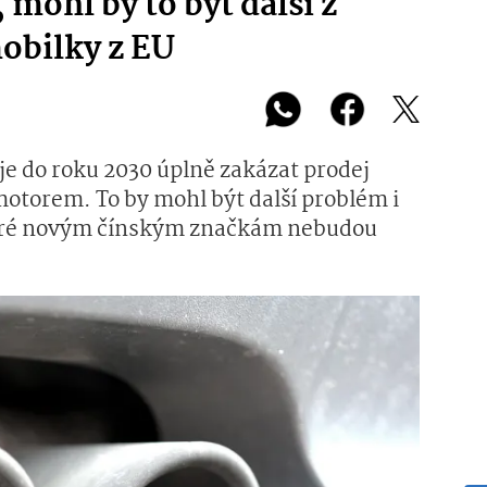
mohl by to být další z
obilky z EU
je do roku 2030 úplně zakázat prodej
otorem. To by mohl být další problém i
teré novým čínským značkám nebudou