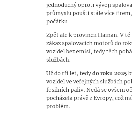
jednoduchý oproti vývoji spalov
průmyslu pouští stále více firem
počátku.
Zpět ale k provincii Hainan. V té
zákaz spalovacích motorů do roku
vozidel bez emisí, tedy těch poh
službách.
Už do tří let, tedy
do roku 2025
b
vozidel ve veřejných službách po
fosilních paliv. Nedá se ovšem oč
pocházela právě z Evropy, což m
problém.