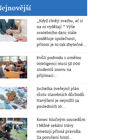
Nejnovější
„Když chtějí svatbu, ať si
na ni vydělají.“ Výše
svatebního daru stále
rozděluje společnost,
přitom je to tak zbytečné...
Kvůli podvodu s umělou
inteligencí musí 58 000
studentů znovu na
přijímací...
Juchelka zveřejnil plán
růstu starobních důchodů:
Navýšení je nejnižší za
posledních 10...
Konec hlučným sousedům:
I běžné sekání trávy
omezují přísná pravidla.
Za porušení hrozí...