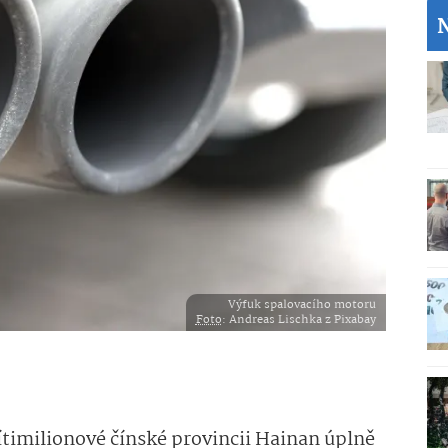
Výfuk spalovacího motoru
Foto
: Andreas Lischka z Pixabay
ítimilionové čínské provincii Hainan úplně