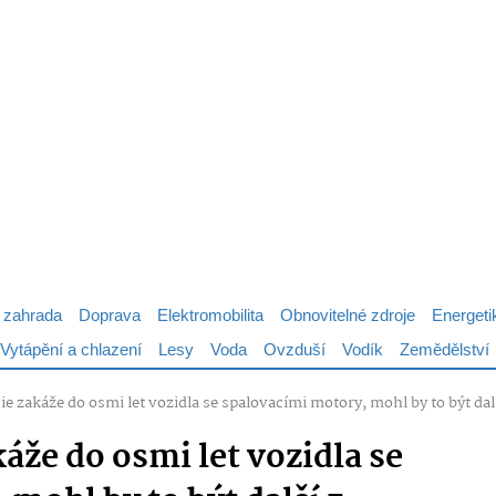
 zahrada
Doprava
Elektromobilita
Obnovitelné zdroje
Energeti
Vytápění a chlazení
Lesy
Voda
Ovzduší
Vodík
Zemědělství
ie zakáže do osmi let vozidla se spalovacími motory, mohl by to být da
áže do osmi let vozidla se