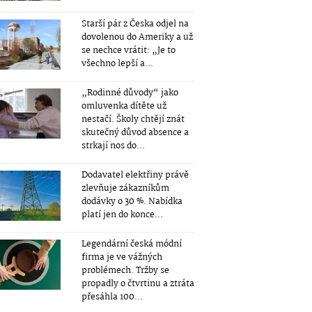
Starší pár z Česka odjel na
dovolenou do Ameriky a už
se nechce vrátit: „Je to
všechno lepší a...
„Rodinné důvody“ jako
omluvenka dítěte už
nestačí. Školy chtějí znát
skutečný důvod absence a
strkají nos do...
Dodavatel elektřiny právě
zlevňuje zákazníkům
dodávky o 30 %. Nabídka
platí jen do konce...
Legendární česká módní
firma je ve vážných
problémech. Tržby se
propadly o čtvrtinu a ztráta
přesáhla 100...