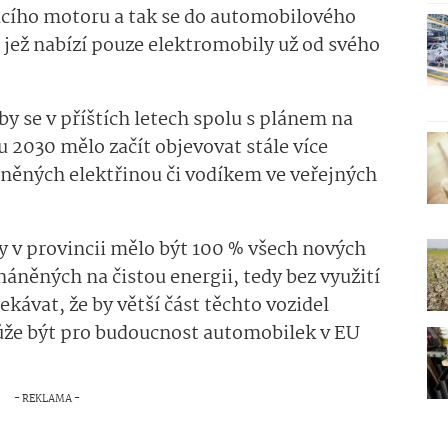
acího motoru a tak se do automobilového
, jež nabízí pouze elektromobily už od svého
 by se v příštích letech spolu s plánem na
 2030 mělo začít objevovat stále více
áněných elektřinou či vodíkem ve veřejných
y v provincii mělo být 100 % všech nových
háněných na čistou energii, tedy bez využití
ekávat, že by větší část těchto vozidel
ůže být pro budoucnost automobilek v EU