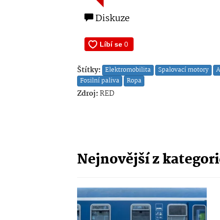
Diskuze
Štítky:
Elektromobilita
Spalovací motory
A
Fosilní paliva
Ropa
Zdroj:
RED
Nejnovější z kategor