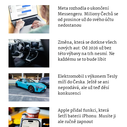
Meta rozhodla o ukončení
Messengeru. Miliony Čechů se
od prosince už do svého účtu
nedostanou
Změna, která se dotkne všech
nových aut: Od 2026 už bez
této výbavy na trh nesmí. Ne
každému se to bude líbit
Elektromobil s výkonem Tesly
míří do Česka. Ještě se ani
neprodává, ale už teď děsí
konkurenci
Apple přidal funkci, která
šetří baterii iPhonu. Musíte ji
ale ručně zapnout