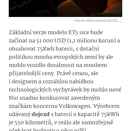
Interiér elektromobilu Nio ET5 ,
...
Základní verze modelu ET5 sice bude
začínat na 51 000 USD (1,1 milionu korun) a
obsahovat 75Kwh baterii, s dotační
politikou mnoha evropských zemí by ale
mohlo vozidlo dosáhnout na mnohem
přijatelnější ceny. Právě cenou, ale
i designem a rozsáhlou nabídkou
technologických vychytávek by mohlo nové
Nio snadno konkurovat zavedeným
značkám koncernu Volkswagen. Výrobcem
udávaný
dojezd
s baterií o kapacitě 75kWh
je 550 kilometrů, v reálu ale samozřejmě
očekávat hodnoty o něco nižší.