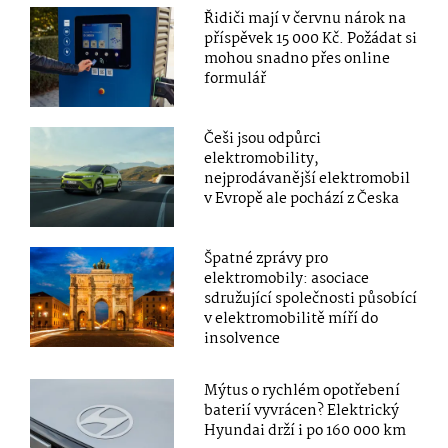
Řidiči mají v červnu nárok na
příspěvek 15 000 Kč. Požádat si
mohou snadno přes online
formulář
Češi jsou odpůrci
elektromobility,
nejprodávanější elektromobil
v Evropě ale pochází z Česka
Špatné zprávy pro
elektromobily: asociace
sdružující společnosti působící
v elektromobilitě míří do
insolvence
Mýtus o rychlém opotřebení
baterií vyvrácen? Elektrický
Hyundai drží i po 160 000 km