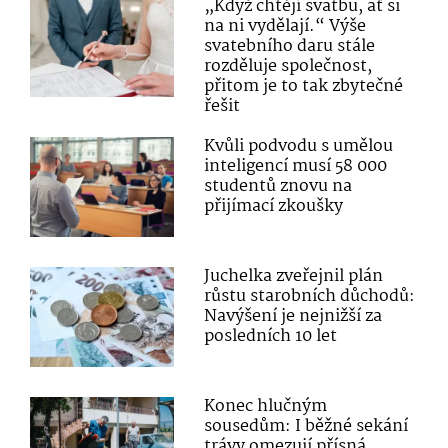
„Když chtějí svatbu, ať si
na ni vydělají.“ Výše
svatebního daru stále
rozděluje společnost,
přitom je to tak zbytečné
řešit
Kvůli podvodu s umělou
inteligencí musí 58 000
studentů znovu na
přijímací zkoušky
Juchelka zveřejnil plán
růstu starobních důchodů:
Navýšení je nejnižší za
posledních 10 let
Konec hlučným
sousedům: I běžné sekání
trávy omezují přísná