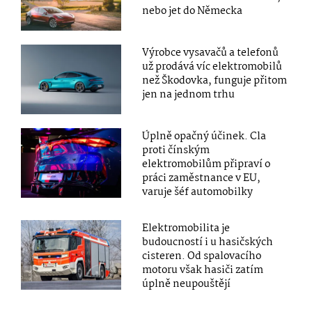
nebo jet do Německa
Výrobce vysavačů a telefonů
už prodává víc elektromobilů
než Škodovka, funguje přitom
jen na jednom trhu
Úplně opačný účinek. Cla
proti čínským
elektromobilům připraví o
práci zaměstnance v EU,
varuje šéf automobilky
Elektromobilita je
budoucností i u hasičských
cisteren. Od spalovacího
motoru však hasiči zatím
úplně neupouštějí