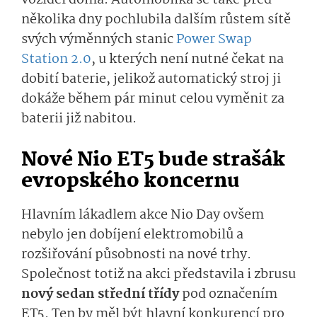
vozidel doma. Automobilka se také před
několika dny pochlubila dalším růstem sítě
svých výměnných stanic
Power Swap
Station 2.0
, u kterých není nutné čekat na
dobití baterie, jelikož automatický stroj ji
dokáže během pár minut celou vyměnit za
baterii již nabitou.
Nové Nio ET5 bude strašák
evropského koncernu
Hlavním lákadlem akce Nio Day ovšem
nebylo jen dobíjení elektromobilů a
rozšiřování působnosti na nové trhy.
Společnost totiž na akci představila i zbrusu
nový sedan střední třídy
pod označením
ET5. Ten by měl být hlavní konkurencí pro