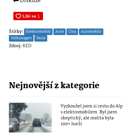
Diskuze
Štítky:
Elektromobily
Auto
Čína
Automobily
Volkswagen
Tesla
Zdroj:
RED
Nejnovější z kategorie
Vyzkoušel jsem si cestu do Alp
s elektromobilem. Byl jsem
skeptický, ale realita byla
100× horší