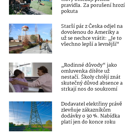
pravidla. Za porušení hrozí
pokuta
Starší pár z Česka odjel na
dovolenou do Ameriky a
už se nechce vrátit: „Je to
všechno lepší a levnější“
„Rodinné důvody“ jako
omluvenka dítěte už
nestačí. Školy chtějí znát
skutečný důvod absence a
strkají nos do soukromí
Dodavatel elektřiny právě
zlevňuje zákazníkům
dodávky o 30 %. Nabídka
platí jen do konce roku