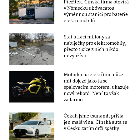
Přežitek. Čínská firma otevírá
v Německu už dvacátou
výměnnou stanici pro baterie
elektromobilů
Stát utrácí miliony za
nabíječky pro elektromobily,
přesto tisíce z nich nikdo
nevyužívá
Motorka na elektřinu může
mít dojezd jako ta se
spalovacím motorem, ukazuje
nový rekord. Není to však
zadarmo
Čekali jsme tsunami, přišla
jen malá vlna. Čínská auta se
v Česku zatím drží zpátky