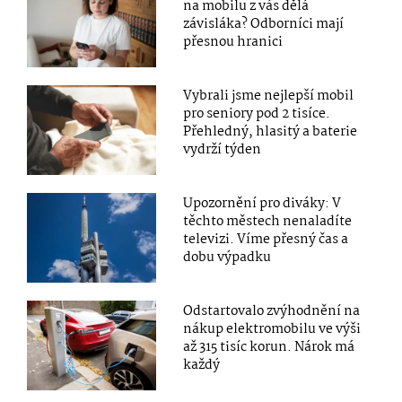
na mobilu z vás dělá
závisláka? Odborníci mají
přesnou hranici
Vybrali jsme nejlepší mobil
pro seniory pod 2 tisíce.
Přehledný, hlasitý a baterie
vydrží týden
Upozornění pro diváky: V
těchto městech nenaladíte
televizi. Víme přesný čas a
dobu výpadku
Odstartovalo zvýhodnění na
nákup elektromobilu ve výši
až 315 tisíc korun. Nárok má
každý