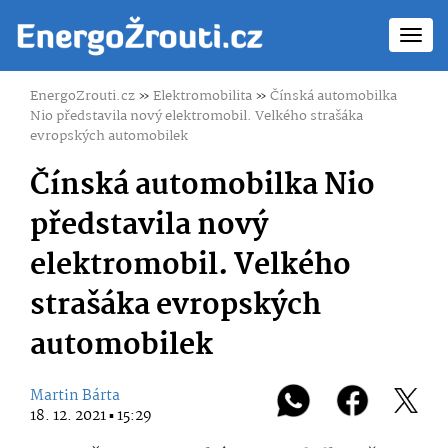
Toggl
navig
EnergoZrouti.cz
»
Elektromobilita
»
Čínská automobilka
Nio představila nový elektromobil. Velkého strašáka
evropských automobilek
Čínská automobilka Nio
představila nový
elektromobil. Velkého
strašáka evropských
automobilek
Martin Bárta
18. 12. 2021 ▪ 15:29