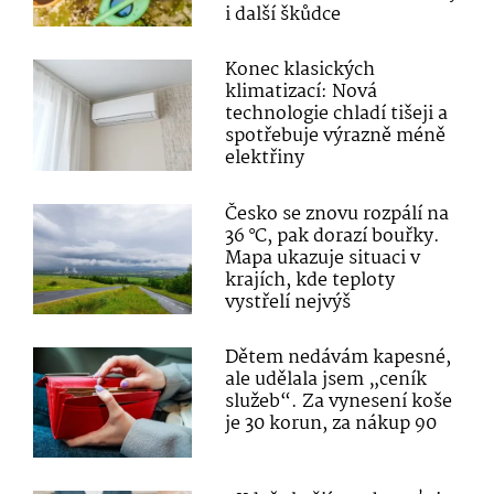
i další škůdce
Konec klasických
klimatizací: Nová
technologie chladí tišeji a
spotřebuje výrazně méně
elektřiny
Česko se znovu rozpálí na
36 °C, pak dorazí bouřky.
Mapa ukazuje situaci v
krajích, kde teploty
vystřelí nejvýš
Dětem nedávám kapesné,
ale udělala jsem „ceník
služeb“. Za vynesení koše
je 30 korun, za nákup 90