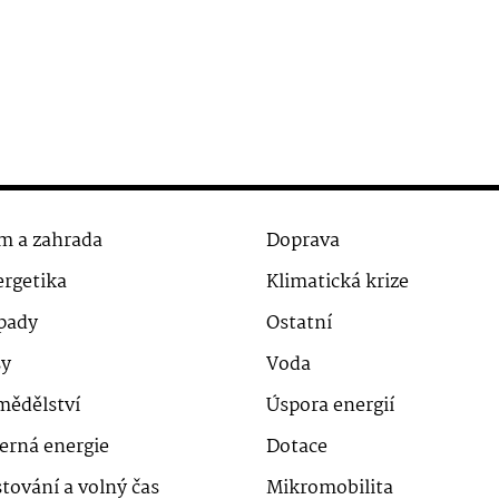
m a zahrada
Doprava
rgetika
Klimatická krize
pady
Ostatní
sy
Voda
mědělství
Úspora energií
erná energie
Dotace
tování a volný čas
Mikromobilita