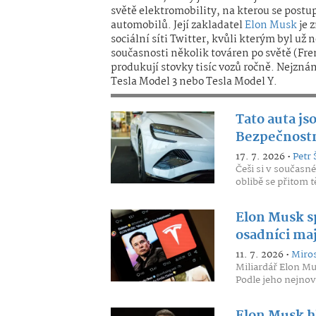
světě elektromobility, na kterou se postup
automobilů. Její zakladatel
Elon Musk
je 
sociální síti Twitter, kvůli kterým byl u
současnosti několik továren po světě (Fr
produkují stovky tisíc vozů ročně. Nejzná
Tesla Model 3 nebo Tesla Model Y.
Tato auta js
Bezpečnostní
17. 7. 2026 •
Petr 
Češi si v současné
oblibě se přitom t
Elon Musk sp
osadníci maj
11. 7. 2026 •
Miro
Miliardář Elon Mu
Podle jeho nejnově