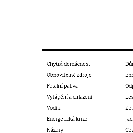
Chytrá domácnost
Dů
Obnovitelné zdroje
Ene
Fosilní paliva
Od
Vytápění a chlazení
Le
Vodík
Ze
Energetická krize
Jad
Názory
Ces