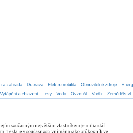
 a zahrada
Doprava
Elektromobilita
Obnovitelné zdroje
Energ
Vytápění a chlazení
Lesy
Voda
Ovzduší
Vodík
Zemědělství
 Jejím současným největším vlastníkem je miliardář
lem. Tesla je v současnosti vnímána jako průkopník ve