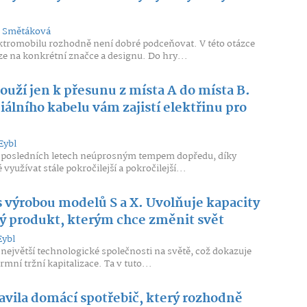
 Smětáková
ktromobilu rozhodně není dobré podceňovat. V této otázce
uze na konkrétní značce a designu. Do hry...
ouží jen k přesunu z místa A do místa B.
álního kabelu vám zajistí elektřinu pro
Eybl
v posledních letech neúprosným tempem dopředu, díky
yužívat stále pokročilejší a pokročilejší...
s výrobou modelů S a X. Uvolňuje kapacity
vý produkt, kterým chce změnit svět
Eybl
 největší technologické společnosti na světě, což dokazuje
rmní tržní kapitalizace. Ta v tuto...
avila domácí spotřebič, který rozhodně