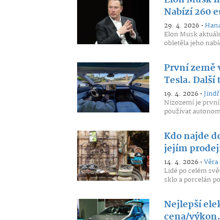
Elon Musk hl
Nabízí 260 e
29. 4. 2026 •
Hana
Elon Musk aktuáln
obletěla jeho nabí
První země 
Tesla. Další 
19. 4. 2026 •
Jind
Nizozemí je první
používat autonomn
Kdo najde d
jejím prodej
14. 4. 2026 •
Věra
Lidé po celém svě
sklo a porcelán p
Nejlepší el
cena/výkon. 