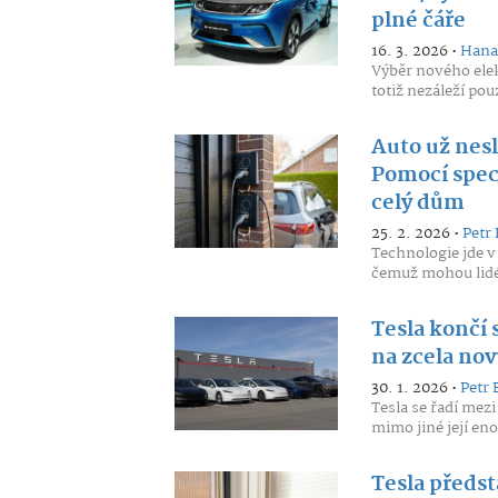
plné čáře
16. 3. 2026 •
Hana
Výběr nového ele
totiž nezáleží po
Auto už nesl
Pomocí speci
celý dům
25. 2. 2026 •
Petr 
Technologie jde 
čemuž mohou lidé v
Tesla končí 
na zcela no
30. 1. 2026 •
Petr 
Tesla se řadí mezi
mimo jiné její eno
Tesla předst