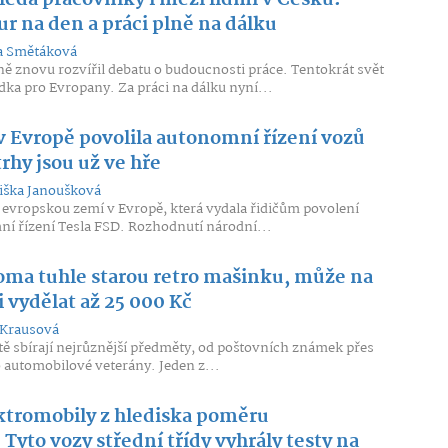
edá pracovníky i mezi lidmi v Česku.
ur na den a práci plně na dálku
 Smětáková
ě znovu rozvířil debatu o budoucnosti práce. Tentokrát svět
dka pro Evropany. Za práci na dálku nyní...
v Evropě povolila autonomní řízení vozů
trhy jsou už ve hře
řiška Janoušková
 evropskou zemí v Evropě, která vydala řidičům povolení
í řízení Tesla FSD. Rozhodnutí národní...
oma tuhle starou retro mašinku, může na
i vydělat až 25 000 Kč
 Krausová
tě sbírají nejrůznější předměty, od poštovních známek přes
o automobilové veterány. Jeden z...
ektromobily z hlediska poměru
Tyto vozy střední třídy vyhrály testy na