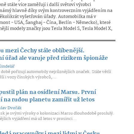
ně stále více zaměřují i další světoví výrobci
známý hlavně díky svým kontroverzním vyjádřením na
ž několikrát vyšetřován úřady. Automobilka má v
emont - USA, Šanghaj - Čína, Berlín - Německo), které
mější modely značky jsou Tesla Model S, Tesla Model X,
ou mezi Čechy stále oblíbenější.
 úřad ale varuje před rizikem špionáže
Šindelář
 době pořizují automobily nejrůznějších značek. Stále větší
ěší i vozy čínských výrobců,...
ustil plán na osídlení Marsu. První
í na rudou planetu zamířit už letos
slav Dvořák
sk je svými výroky o kolonizaci Marsu dlouhodobě proslulý.
jších vyjádření má už letos v prosinci...