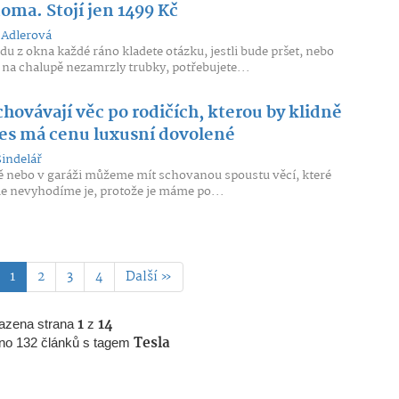
oma. Stojí jen 1499 Kč
Adlerová
du z okna každé ráno kladete otázku, jestli bude pršet, nebo
m na chalupě nezamrzly trubky, potřebujete...
hovávají věc po rodičích, kterou by klidně
nes má cenu luxusní dovolené
Šindelář
ě nebo v garáži můžeme mít schovanou spoustu věcí, které
e nevyhodíme je, protože je máme po...
1
2
3
4
Další »
azena strana
1
z
14
no 132 článků s tagem
Tesla