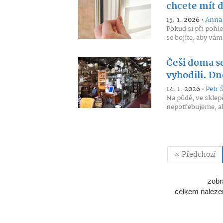
chcete mít d
15. 1. 2026 •
Anna 
Pokud si při pohle
se bojíte, aby vá
Češi doma sc
vyhodili. D
14. 1. 2026 •
Petr 
Na půdě, ve sklep
nepotřebujeme, al
« Předchozí
zobr
celkem naleze