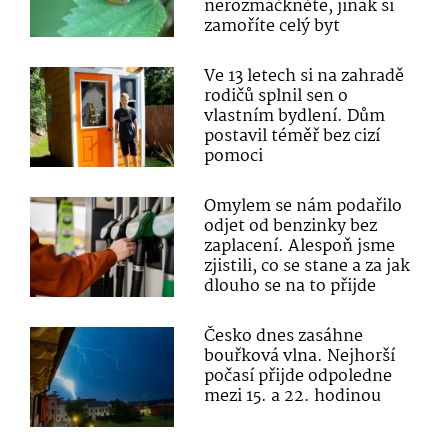
nerozmáčkněte, jinak si
zamoříte celý byt
Ve 13 letech si na zahradě
rodičů splnil sen o
vlastním bydlení. Dům
postavil téměř bez cizí
pomoci
Omylem se nám podařilo
odjet od benzinky bez
zaplacení. Alespoň jsme
zjistili, co se stane a za jak
dlouho se na to přijde
Česko dnes zasáhne
bouřková vlna. Nejhorší
počasí přijde odpoledne
mezi 15. a 22. hodinou