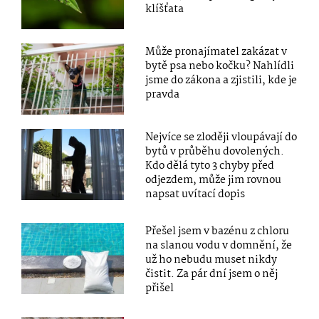
klíšťata
Může pronajímatel zakázat v
bytě psa nebo kočku? Nahlídli
jsme do zákona a zjistili, kde je
pravda
Nejvíce se zloději vloupávají do
bytů v průběhu dovolených.
Kdo dělá tyto 3 chyby před
odjezdem, může jim rovnou
napsat uvítací dopis
Přešel jsem v bazénu z chloru
na slanou vodu v domnění, že
už ho nebudu muset nikdy
čistit. Za pár dní jsem o něj
přišel