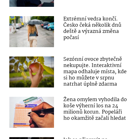
Extrémní vedra končí.
Česko čeká několik dnů
deště a výrazná změna
počasí
Sezónní ovoce zbytečně
nekupujte. Interaktivní
mapa odhaluje místa, kde
si ho můžete v srpnu
natrhat úplně zdarma
Žena omylem vyhodila do
koše výherní los na 24
milionů korun. Popeláři
ho okamžitě začali hledat