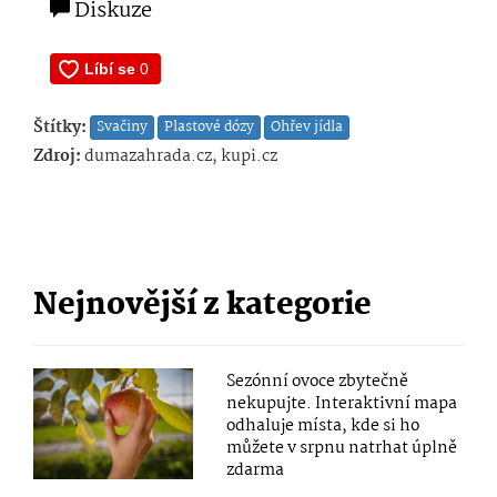
Diskuze
Štítky:
Svačiny
Plastové dózy
Ohřev jídla
Zdroj:
dumazahrada.cz, kupi.cz
Nejnovější z kategorie
Sezónní ovoce zbytečně
nekupujte. Interaktivní mapa
odhaluje místa, kde si ho
můžete v srpnu natrhat úplně
zdarma