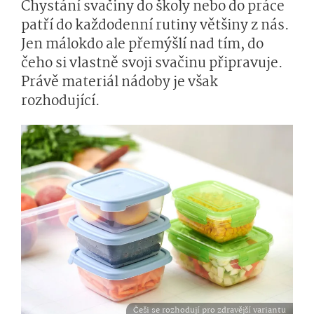
Chystání svačiny do školy nebo do práce
patří do každodenní rutiny většiny z nás.
Jen málokdo ale přemýšlí nad tím, do
čeho si vlastně svoji svačinu připravuje.
Právě materiál nádoby je však
rozhodující.
Češi se rozhodují pro zdravější variantu