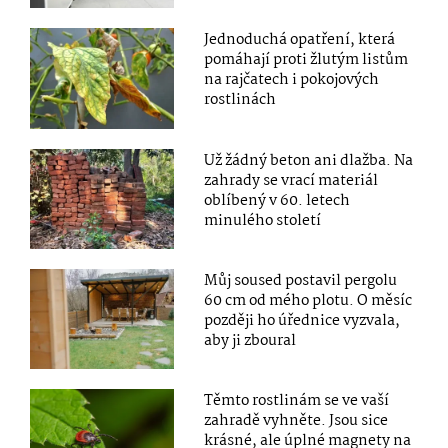
Jednoduchá opatření, která
pomáhají proti žlutým listům
na rajčatech i pokojových
rostlinách
Už žádný beton ani dlažba. Na
zahrady se vrací materiál
oblíbený v 60. letech
minulého století
Můj soused postavil pergolu
60 cm od mého plotu. O měsíc
později ho úřednice vyzvala,
aby ji zboural
Těmto rostlinám se ve vaší
zahradě vyhněte. Jsou sice
krásné, ale úplné magnety na