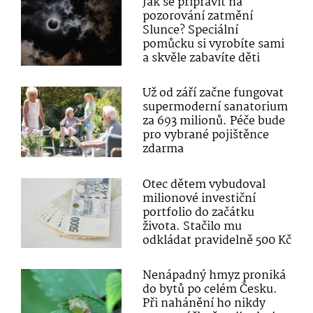
Jak se připravit na
pozorování zatmění
Slunce? Speciální
pomůcku si vyrobíte sami
a skvěle zabavíte děti
Už od září začne fungovat
supermoderní sanatorium
za 693 milionů. Péče bude
pro vybrané pojištěnce
zdarma
Otec dětem vybudoval
milionové investiční
portfolio do začátku
života. Stačilo mu
odkládat pravidelně 500 Kč
Nenápadný hmyz proniká
do bytů po celém Česku.
Při nahánění ho nikdy