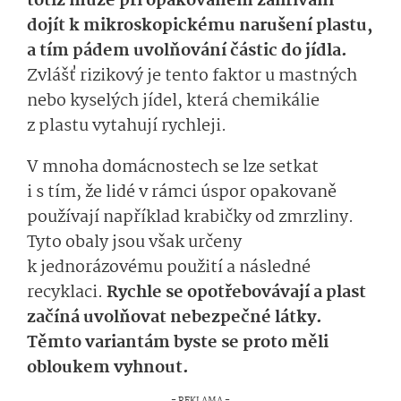
totiž může při opakovaném zahřívání
dojít k mikroskopickému narušení plastu,
a tím pádem uvolňování částic do jídla.
Zvlášť rizikový je tento faktor u mastných
nebo kyselých jídel, která chemikálie
z plastu vytahují rychleji.
V mnoha domácnostech se lze setkat
i s tím, že lidé v rámci úspor opakovaně
používají například krabičky od zmrzliny.
Tyto obaly jsou však určeny
k jednorázovému použití a následné
recyklaci.
Rychle se opotřebovávají a plast
začíná uvolňovat nebezpečné látky.
Těmto variantám byste se proto měli
obloukem vyhnout.