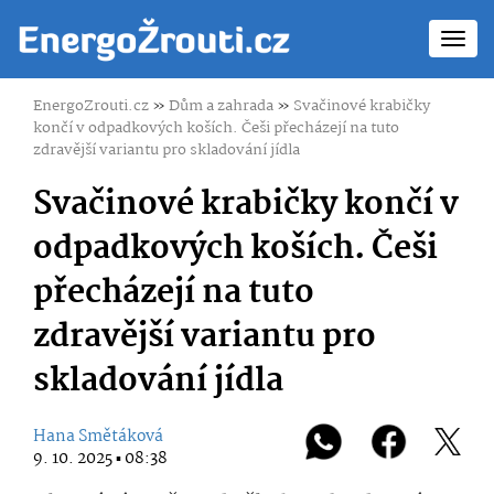
Toggl
navig
EnergoZrouti.cz
»
Dům a zahrada
»
Svačinové krabičky
končí v odpadkových koších. Češi přecházejí na tuto
zdravější variantu pro skladování jídla
Svačinové krabičky končí v
odpadkových koších. Češi
přecházejí na tuto
zdravější variantu pro
skladování jídla
Hana Smětáková
9. 10. 2025 ▪ 08:38