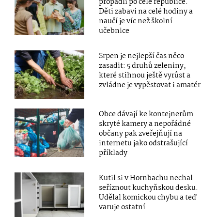
propadli po celé republice.
Děti zabaví na celé hodiny a
naučí je víc než školní
učebnice
Srpen je nejlepší čas něco
zasadit: 5 druhů zeleniny,
které stihnou ještě vyrůst a
zvládne je vypěstovat i amatér
Obce dávají ke kontejnerům
skryté kamery a nepořádné
občany pak zveřejňují na
internetu jako odstrašující
příklady
Kutil si v Hornbachu nechal
seříznout kuchyňskou desku.
Udělal komickou chybu a teď
varuje ostatní