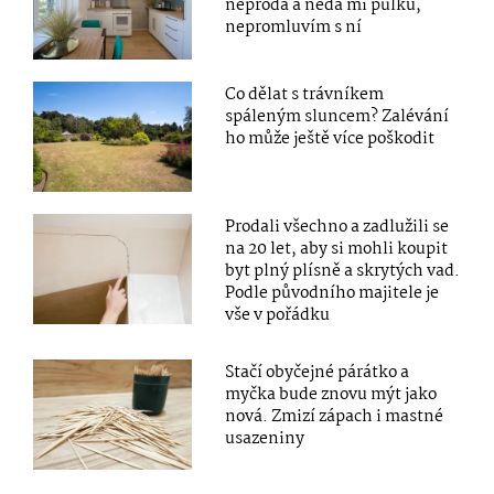
neprodá a nedá mi půlku,
nepromluvím s ní
Co dělat s trávníkem
spáleným sluncem? Zalévání
ho může ještě více poškodit
Prodali všechno a zadlužili se
na 20 let, aby si mohli koupit
byt plný plísně a skrytých vad.
Podle původního majitele je
vše v pořádku
Stačí obyčejné párátko a
myčka bude znovu mýt jako
nová. Zmizí zápach i mastné
usazeniny