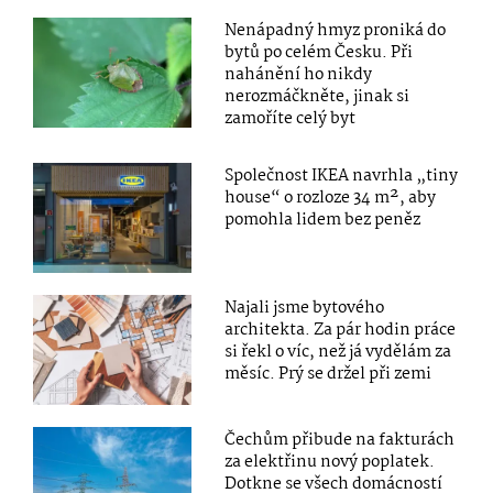
Nenápadný hmyz proniká do
bytů po celém Česku. Při
nahánění ho nikdy
nerozmáčkněte, jinak si
zamoříte celý byt
Společnost IKEA navrhla „tiny
house“ o rozloze 34 m², aby
pomohla lidem bez peněz
Najali jsme bytového
architekta. Za pár hodin práce
si řekl o víc, než já vydělám za
měsíc. Prý se držel při zemi
Čechům přibude na fakturách
za elektřinu nový poplatek.
Dotkne se všech domácností