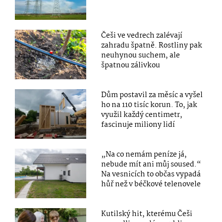
Češi ve vedrech zalévají
zahradu špatně. Rostliny pak
neuhynou suchem, ale
špatnou zálivkou
Dům postavil za měsíc a vyšel
ho na 110 tisíc korun. To, jak
využil každý centimetr,
fascinuje miliony lidí
„Na co nemám peníze já,
nebude mít ani můj soused.“
Na vesnicích to občas vypadá
hůř než v béčkové telenovele
Kutilský hit, kterému Češi