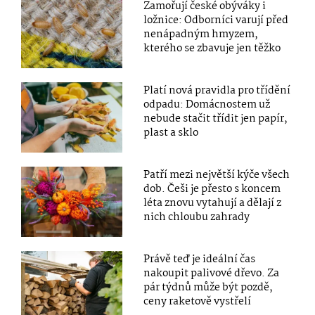
Zamořují české obýváky i
ložnice: Odborníci varují před
nenápadným hmyzem,
kterého se zbavuje jen těžko
Platí nová pravidla pro třídění
odpadu: Domácnostem už
nebude stačit třídit jen papír,
plast a sklo
Patří mezi největší kýče všech
dob. Češi je přesto s koncem
léta znovu vytahují a dělají z
nich chloubu zahrady
Právě teď je ideální čas
nakoupit palivové dřevo. Za
pár týdnů může být pozdě,
ceny raketově vystřelí