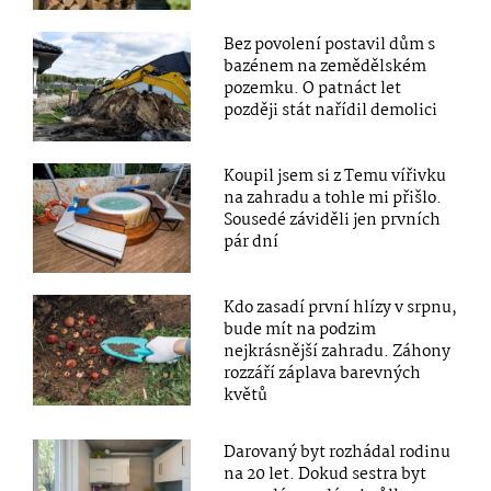
Bez povolení postavil dům s
bazénem na zemědělském
pozemku. O patnáct let
později stát nařídil demolici
Koupil jsem si z Temu vířivku
na zahradu a tohle mi přišlo.
Sousedé záviděli jen prvních
pár dní
Kdo zasadí první hlízy v srpnu,
bude mít na podzim
nejkrásnější zahradu. Záhony
rozzáří záplava barevných
květů
Darovaný byt rozhádal rodinu
na 20 let. Dokud sestra byt