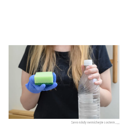
Savo nikdy nemíchejte s octem ,
...