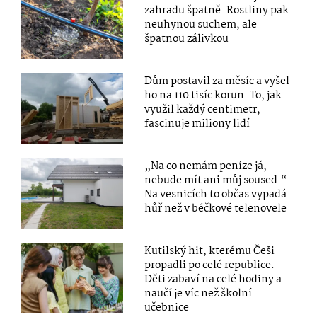
zahradu špatně. Rostliny pak
neuhynou suchem, ale
špatnou zálivkou
Dům postavil za měsíc a vyšel
ho na 110 tisíc korun. To, jak
využil každý centimetr,
fascinuje miliony lidí
„Na co nemám peníze já,
nebude mít ani můj soused.“
Na vesnicích to občas vypadá
hůř než v béčkové telenovele
Kutilský hit, kterému Češi
propadli po celé republice.
Děti zabaví na celé hodiny a
naučí je víc než školní
učebnice