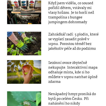
Když jsem viděla, co soused
pořídil dětem, vstávaly mi
vlasy hrůzou. Je to horší než
trampolína s bungee
jumpingem dohromady
Zahrádkář radí: 5 plodin, které
se vyplatí zasadit právě v
srpnu. Porostou téměř bez
jakékoliv péče až do podzimu
Sezónní ovoce zbytečně
nekupujte. Interaktivní mapa
odhaluje místa, kde si ho
můžete v srpnu natrhat úplně
zdarma
Nenápadný hmyz proniká do
bytů po celém Česku. Při
nahánění ho nikdy