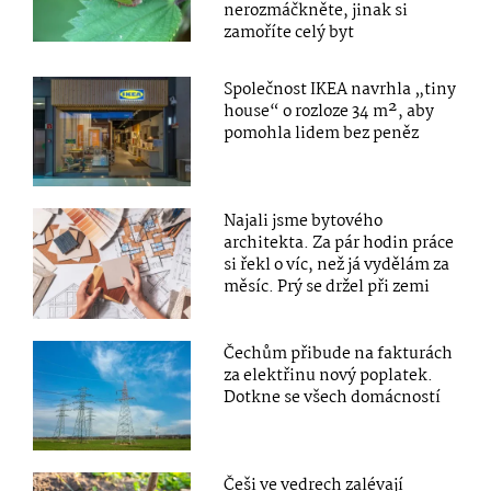
nerozmáčkněte, jinak si
zamoříte celý byt
Společnost IKEA navrhla „tiny
house“ o rozloze 34 m², aby
pomohla lidem bez peněz
Najali jsme bytového
architekta. Za pár hodin práce
si řekl o víc, než já vydělám za
měsíc. Prý se držel při zemi
Čechům přibude na fakturách
za elektřinu nový poplatek.
Dotkne se všech domácností
Češi ve vedrech zalévají