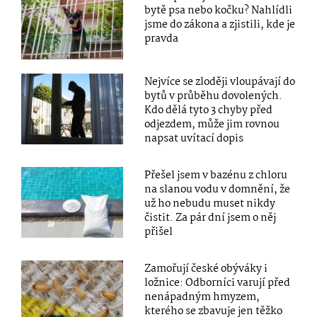
bytě psa nebo kočku? Nahlídli
jsme do zákona a zjistili, kde je
pravda
Nejvíce se zloději vloupávají do
bytů v průběhu dovolených.
Kdo dělá tyto 3 chyby před
odjezdem, může jim rovnou
napsat uvítací dopis
Přešel jsem v bazénu z chloru
na slanou vodu v domnění, že
už ho nebudu muset nikdy
čistit. Za pár dní jsem o něj
přišel
Zamořují české obýváky i
ložnice: Odborníci varují před
nenápadným hmyzem,
kterého se zbavuje jen těžko