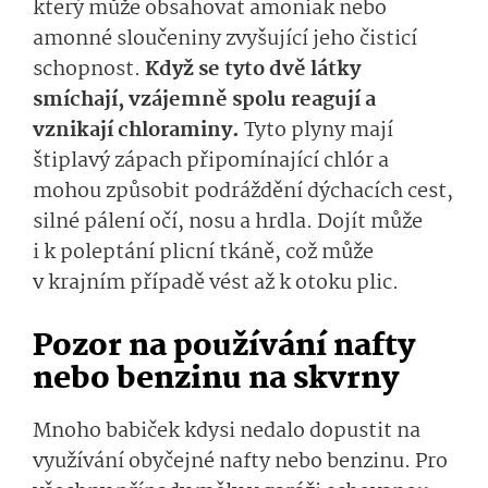
který může obsahovat amoniak nebo
amonné sloučeniny zvyšující jeho čisticí
schopnost.
Když se tyto dvě látky
smíchají, vzájemně spolu reagují a
vznikají chloraminy.
Tyto plyny mají
štiplavý zápach připomínající chlór a
mohou způsobit podráždění dýchacích cest,
silné pálení očí, nosu a hrdla. Dojít může
i k poleptání plicní tkáně, což může
v krajním případě vést až k otoku plic.
Pozor na používání nafty
nebo benzinu na skvrny
Mnoho babiček kdysi nedalo dopustit na
využívání obyčejné nafty nebo benzinu. Pro