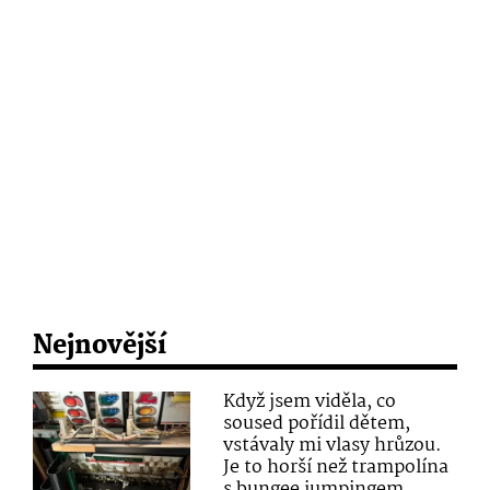
Nejnovější
Když jsem viděla, co
soused pořídil dětem,
vstávaly mi vlasy hrůzou.
Je to horší než trampolína
s bungee jumpingem