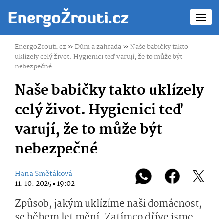
Toggl
navig
EnergoZrouti.cz
»
Dům a zahrada
»
Naše babičky takto
uklízely celý život. Hygienici teď varují, že to může být
nebezpečné
Naše babičky takto uklízely
celý život. Hygienici teď
varují, že to může být
nebezpečné
Hana Smětáková
11. 10. 2025 ▪ 19:02
Způsob, jakým uklízíme naši domácnost,
se během let mění. Zatímco dříve jsme