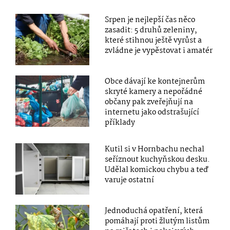
Srpen je nejlepší čas něco
zasadit: 5 druhů zeleniny,
které stihnou ještě vyrůst a
zvládne je vypěstovat i amatér
Obce dávají ke kontejnerům
skryté kamery a nepořádné
občany pak zveřejňují na
internetu jako odstrašující
příklady
Kutil si v Hornbachu nechal
seříznout kuchyňskou desku.
Udělal komickou chybu a teď
varuje ostatní
Jednoduchá opatření, která
pomáhají proti žlutým listům