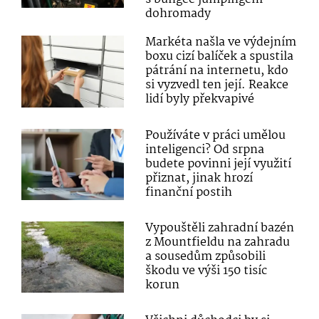
dohromady
Markéta našla ve výdejním
boxu cizí balíček a spustila
pátrání na internetu, kdo
si vyzvedl ten její. Reakce
lidí byly překvapivé
Používáte v práci umělou
inteligenci? Od srpna
budete povinni její využití
přiznat, jinak hrozí
finanční postih
Vypouštěli zahradní bazén
z Mountfieldu na zahradu
a sousedům způsobili
škodu ve výši 150 tisíc
korun