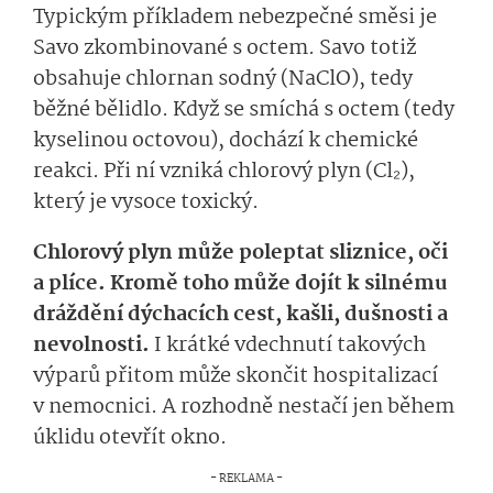
Typickým příkladem nebezpečné směsi je
Savo zkombinované s octem. Savo totiž
obsahuje chlornan sodný (NaClO), tedy
běžné bělidlo. Když se smíchá s octem (tedy
kyselinou octovou), dochází k chemické
reakci. Při ní vzniká chlorový plyn (Cl₂),
který je vysoce toxický.
Chlorový plyn může poleptat sliznice, oči
a plíce. Kromě toho může dojít k silnému
dráždění dýchacích cest, kašli, dušnosti a
nevolnosti.
I krátké vdechnutí takových
výparů přitom může skončit hospitalizací
v nemocnici. A rozhodně nestačí jen během
úklidu otevřít okno.