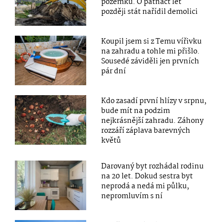
pozemku. O patnáct let
později stát nařídil demolici
Koupil jsem si z Temu vířivku
na zahradu a tohle mi přišlo.
Sousedé záviděli jen prvních
pár dní
Kdo zasadí první hlízy v srpnu,
bude mít na podzim
nejkrásnější zahradu. Záhony
rozzáří záplava barevných
květů
Darovaný byt rozhádal rodinu
na 20 let. Dokud sestra byt
neprodá a nedá mi půlku,
nepromluvím s ní