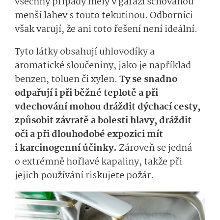
všechny případy měly v garáži schovanou
menší lahev s touto tekutinou. Odborníci
však varují, že ani toto řešení není ideální.
Tyto látky obsahují uhlovodíky a
aromatické sloučeniny, jako je například
benzen, toluen či xylen.
Ty se snadno
odpařují i při běžné teplotě a při
vdechování mohou dráždit dýchací cesty,
způsobit závratě a bolesti hlavy, dráždit
oči a při dlouhodobé expozici mít
i karcinogenní účinky.
Zároveň se jedná
o extrémně hořlavé kapaliny, takže při
jejich používání riskujete požár.