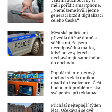
Všichni důchodci by si
měli pořídit smartphone.
„Nemůžeme kvůli jedné
generaci brzdit digitalizaci
celého Česka“
Městská policie mi
přivedla dítě až domů a
sdělila mi, že jsem
nezodpovědná matka,
když ho ve 4 letech
nechávám jít samotného
do obchodu
Populární internetový
obchod s elektronikou
upadl do insolvence. Češi
budou mít problém získat
své peníze při reklamaci
Přichází nejteplejší týden
léta: Očekávají se dvě