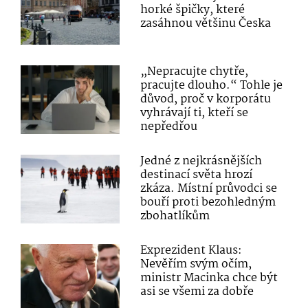
horké špičky, které
zasáhnou většinu Česka
„Nepracujte chytře,
pracujte dlouho.“ Tohle je
důvod, proč v korporátu
vyhrávají ti, kteří se
nepředřou
Jedné z nejkrásnějších
destinací světa hrozí
zkáza. Místní průvodci se
bouří proti bezohledným
zbohatlíkům
Exprezident Klaus:
Nevěřím svým očím,
ministr Macinka chce být
asi se všemi za dobře