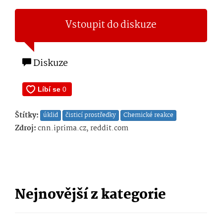
Vstoupit do diskuze
Diskuze
Štítky:
úklid
čisticí prostředky
Chemické reakce
Zdroj:
cnn.iprima.cz, reddit.com
Nejnovější z kategorie