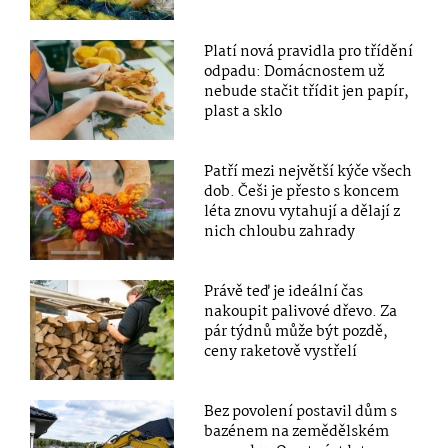
Platí nová pravidla pro třídění
odpadu: Domácnostem už
nebude stačit třídit jen papír,
plast a sklo
Patří mezi největší kýče všech
dob. Češi je přesto s koncem
léta znovu vytahují a dělají z
nich chloubu zahrady
Právě teď je ideální čas
nakoupit palivové dřevo. Za
pár týdnů může být pozdě,
ceny raketově vystřelí
Bez povolení postavil dům s
bazénem na zemědělském