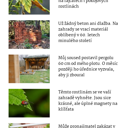
na rajčatech i pokojových
rostlinách
Už žádný beton ani dlažba. Na
zahrady se vrací materiál
oblíbený v 60. letech
minulého století
Můj soused postavil pergolu
60 cm od mého plotu. O měsíc
později ho úřednice vyzvala,
aby ji zboural
Těmto rostlinám se ve vaší
zahradě vyhněte. Jsou sice
krásné, ale úplné magnety na
klíšťata
Může pronajímatel zakázat v