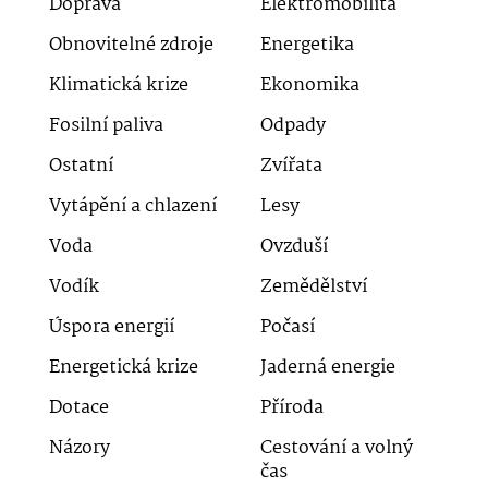
Doprava
Elektromobilita
Obnovitelné zdroje
Energetika
Klimatická krize
Ekonomika
Fosilní paliva
Odpady
Ostatní
Zvířata
Vytápění a chlazení
Lesy
Voda
Ovzduší
Vodík
Zemědělství
Úspora energií
Počasí
Energetická krize
Jaderná energie
Dotace
Příroda
Názory
Cestování a volný
čas