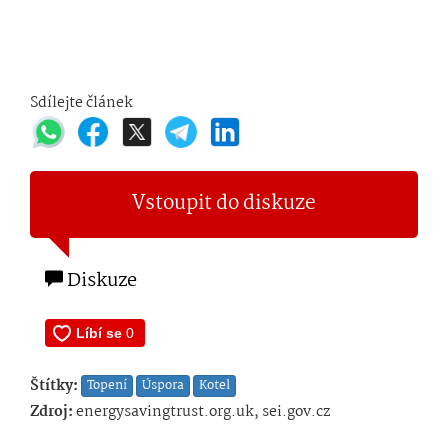
Sdílejte článek
Vstoupit do diskuze
Diskuze
Štítky:
Topení
Úspora
Kotel
Zdroj:
energysavingtrust.org.uk, sei.gov.cz