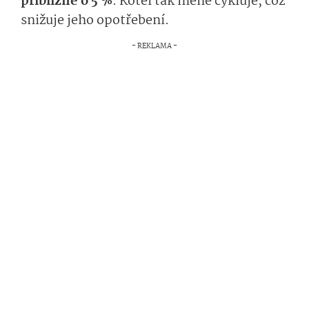
přibližně o 5 %
. Kotel tak méně cykluje, což
snižuje jeho opotřebení.