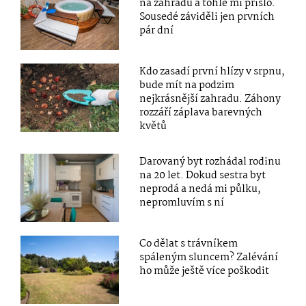
na zahradu a tohle mi přišlo.
Sousedé záviděli jen prvních
pár dní
Kdo zasadí první hlízy v srpnu,
bude mít na podzim
nejkrásnější zahradu. Záhony
rozzáří záplava barevných
květů
Darovaný byt rozhádal rodinu
na 20 let. Dokud sestra byt
neprodá a nedá mi půlku,
nepromluvím s ní
Co dělat s trávníkem
spáleným sluncem? Zalévání
ho může ještě více poškodit