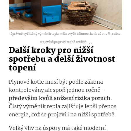
Správně vyčištěný výměník tepla může zvýšit účinnost kotle až o 10 %, což se
projeví už po první topné sezóně. ,
...
Další kroky pro nižší
spotřebu a delší životnost
topení
Plynové kotle musí být podle zákona
kontrolovány alespoň jednou ročně –
především kvůli snížení rizika poruch
.
Čistý výměník tepla zajišťuje lepší přenos
energie, což se projeví i na nižší spotřebě.
Velký vliv na úspory má také moderní