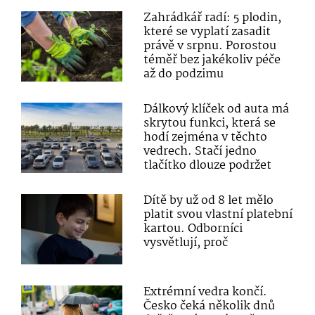
Zahrádkář radí: 5 plodin,
které se vyplatí zasadit
právě v srpnu. Porostou
téměř bez jakékoliv péče
až do podzimu
Dálkový klíček od auta má
skrytou funkci, která se
hodí zejména v těchto
vedrech. Stačí jedno
tlačítko dlouze podržet
Dítě by už od 8 let mělo
platit svou vlastní platební
kartou. Odborníci
vysvětlují, proč
Extrémní vedra končí.
Česko čeká několik dnů