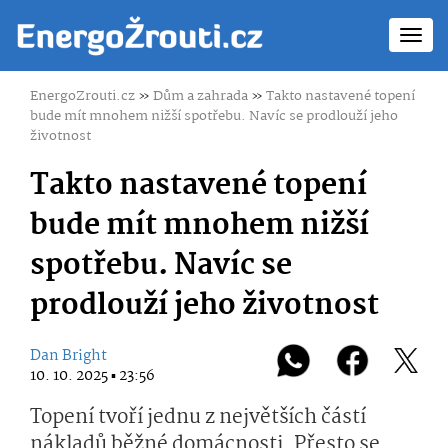
Toggl
navig
EnergoZrouti.cz
»
Dům a zahrada
»
Takto nastavené topení
bude mít mnohem nižší spotřebu. Navíc se prodlouží jeho
životnost
Takto nastavené topení
bude mít mnohem nižší
spotřebu. Navíc se
prodlouží jeho životnost
Dan Bright
10. 10. 2025 ▪ 23:56
Topení tvoří jednu z největších částí
nákladů běžné domácnosti. Přesto se