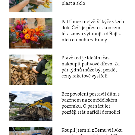
plast a sklo
Patří mezi největší kýče všech
dob. Češi je přesto s koncem
léta znovu vytahují a dělají z
nich chloubu zahrady
Právě teď je ideální čas
nakoupit palivové dřevo. Za
pár týdnů může být pozdě,
ceny raketově vystřelí
Bez povolení postavil dům s
bazénem na zemědělském
pozemku. O patnáct let
později stát nařídil demolici
Koupil jsem si z Temu vířivku