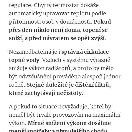
regulace. Chytrý termostat dokáže
automaticky upravovat teplotu podle
přítomnosti osob v domácnosti.
Pokud
přes den nikdo není doma, topení se
sníží, a před návratem se opět zvýší
.
Nezanedbatelná je i
správná cirkulace
topné vody
. Vzduch v systému výrazně
snižuje výkon radiátorů, a proto by mělo
být odvzdušnění prováděno alespoň jednou
ročně.
Stejně důležité je čištění filtrů,
které zachytávají nečistoty
.
A pokud to situace nevyžaduje, kotel by
neměl být trvale provozován na maximální
výkon.
Mírné snížení výkonu dosáhne
menší spotřeby a plynulejšího chodu
.