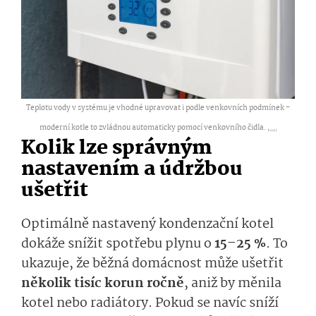
Teplotu vody v systému je vhodné upravovat i podle venkovních podmínek -
moderní kotle to zvládnou automaticky pomocí venkovního čidla. ,
...
Kolik lze správným
nastavením a údržbou
ušetřit
Optimálně nastavený kondenzační kotel
dokáže snížit spotřebu plynu o
15–25 %
. To
ukazuje, že běžná domácnost může ušetřit
několik tisíc korun ročně
, aniž by měnila
kotel nebo radiátory. Pokud se navíc sníží