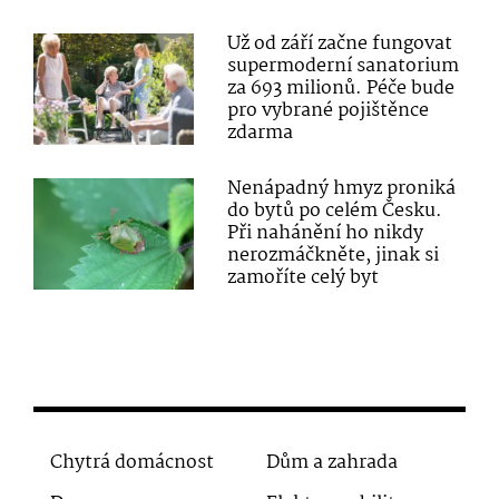
Už od září začne fungovat
supermoderní sanatorium
za 693 milionů. Péče bude
pro vybrané pojištěnce
zdarma
Nenápadný hmyz proniká
do bytů po celém Česku.
Při nahánění ho nikdy
nerozmáčkněte, jinak si
zamoříte celý byt
Chytrá domácnost
Dům a zahrada