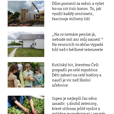
Dům postavil za měsíc a vyšel
ho na 110 tisíc korun. To, jak
využil každý centimetr,
fascinuje miliony lidí
„Na co nemám peníze já,
nebude mít ani můj soused.“
Na vesnicích to občas vypadá
hůř než v béčkové telenovele
Kutilský hit, kterému Češi
propadli po celé republice.
Děti zabaví na celé hodiny a
naučí je víc než školní
učebnice
Srpen je nejlepší čas něco
zasadit: 5 druhů zeleniny,
které stihnou ještě vyrůst a
zvládne je vypěstovat i amatér