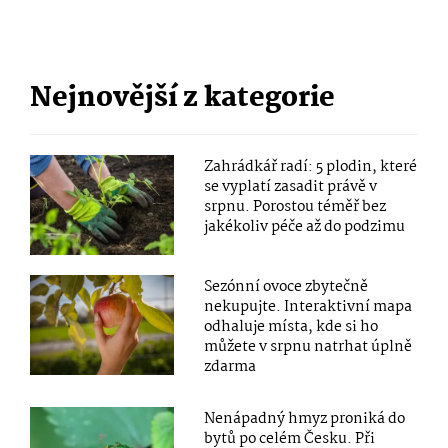
Nejnovější z kategorie
Zahrádkář radí: 5 plodin, které
se vyplatí zasadit právě v
srpnu. Porostou téměř bez
jakékoliv péče až do podzimu
Sezónní ovoce zbytečně
nekupujte. Interaktivní mapa
odhaluje místa, kde si ho
můžete v srpnu natrhat úplně
zdarma
Nenápadný hmyz proniká do
bytů po celém Česku. Při