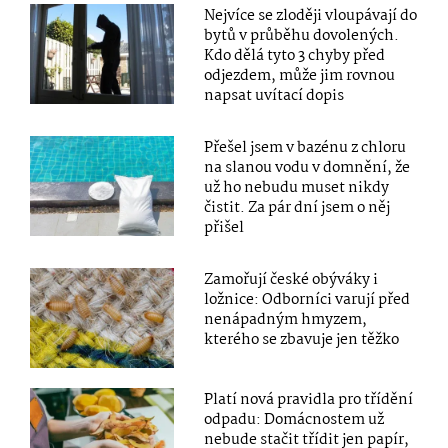
Nejvíce se zloději vloupávají do
bytů v průběhu dovolených.
Kdo dělá tyto 3 chyby před
odjezdem, může jim rovnou
napsat uvítací dopis
Přešel jsem v bazénu z chloru
na slanou vodu v domnění, že
už ho nebudu muset nikdy
čistit. Za pár dní jsem o něj
přišel
Zamořují české obýváky i
ložnice: Odborníci varují před
nenápadným hmyzem,
kterého se zbavuje jen těžko
Platí nová pravidla pro třídění
odpadu: Domácnostem už
nebude stačit třídit jen papír,