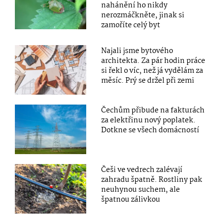
nahánění ho nikdy
nerozmáčkněte, jinak si
zamoříte celý byt
Najali jsme bytového
architekta. Za pár hodin práce
si řekl o víc, než já vydělám za
měsíc. Prý se držel při zemi
Čechům přibude na fakturách
za elektřinu nový poplatek.
Dotkne se všech domácností
Češi ve vedrech zalévají
zahradu špatně. Rostliny pak
neuhynou suchem, ale
špatnou zálivkou