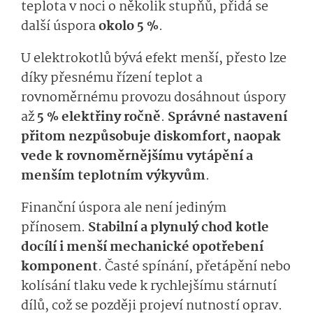
teplota v noci o několik stupňů, přidá se
další úspora
okolo 5 %
.
U elektrokotlů bývá efekt menší, přesto lze
díky přesnému řízení teplot a
rovnoměrnému provozu dosáhnout úspory
až
5 % elektřiny ročně
.
Správné nastavení
přitom nezpůsobuje diskomfort, naopak
vede k rovnoměrnějšímu vytápění a
menším teplotním výkyvům
.
Finanční úspora ale není jediným
přínosem.
Stabilní a plynulý chod kotle
docílí i menší mechanické opotřebení
komponent
. Časté spínání, přetápění nebo
kolísání tlaku vede k rychlejšímu stárnutí
dílů, což se později projeví nutností oprav.