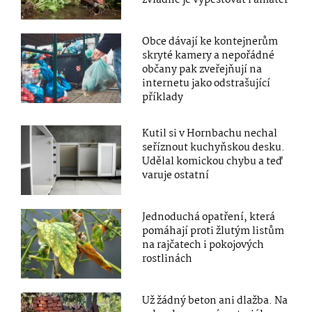
Obce dávají ke kontejnerům
skryté kamery a nepořádné
občany pak zveřejňují na
internetu jako odstrašující
příklady
Kutil si v Hornbachu nechal
seříznout kuchyňskou desku.
Udělal komickou chybu a teď
varuje ostatní
Jednoduchá opatření, která
pomáhají proti žlutým listům
na rajčatech i pokojových
rostlinách
Už žádný beton ani dlažba. Na