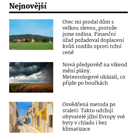
Nejnovější
Otec mi prodal dům s
velkou slevou, protože
jsme rodina. Finanční
úřad požadoval doplacení
kvůli rozdílu oproti tržní
ceně
Nová předpověď na víkend
mění plány.
Meteorologové ukázali, co
přijde po bouřkách
Osvědčená metoda po
staletí: Takto udržují
obyvatelé jižní Evropy své
byty v chladu i bez
klimatizace