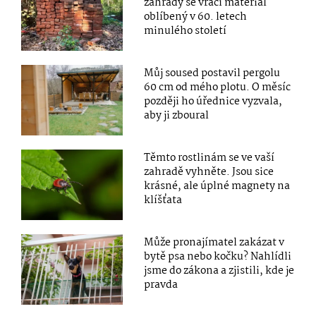
zahrady se vrací materiál
oblíbený v 60. letech
minulého století
Můj soused postavil pergolu
60 cm od mého plotu. O měsíc
později ho úřednice vyzvala,
aby ji zboural
Těmto rostlinám se ve vaší
zahradě vyhněte. Jsou sice
krásné, ale úplné magnety na
klíšťata
Může pronajímatel zakázat v
bytě psa nebo kočku? Nahlídli
jsme do zákona a zjistili, kde je
pravda