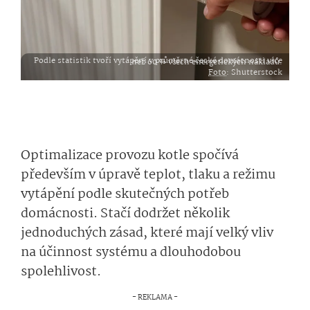
Podle statistik tvoří vytápění v průměrné české domácnosti více než 60 % všech energetických nákladů.
Foto
: Shutterstock
Optimalizace provozu kotle spočívá
především v úpravě teplot, tlaku a režimu
vytápění podle skutečných potřeb
domácnosti. Stačí dodržet několik
jednoduchých zásad, které mají velký vliv
na účinnost systému a dlouhodobou
spolehlivost.