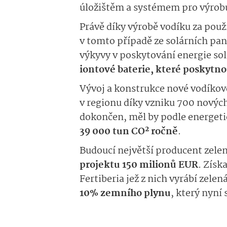
úložištěm a systémem pro výrobu
Právě díky výrobě vodíku za použ
v tomto případě ze solárních pan
výkyvy v poskytování energie so
iontové baterie, které poskytn
Vývoj a konstrukce nové vodíko
v regionu díky vzniku 700 novýc
dokončen, měl by podle energeti
2
39 000 tun CO
ročně
.
Budoucí největší producent zele
projektu 150 milionů EUR
. Získ
Fertiberia jež z nich vyrábí zele
10% zemního plynu
, který nyní