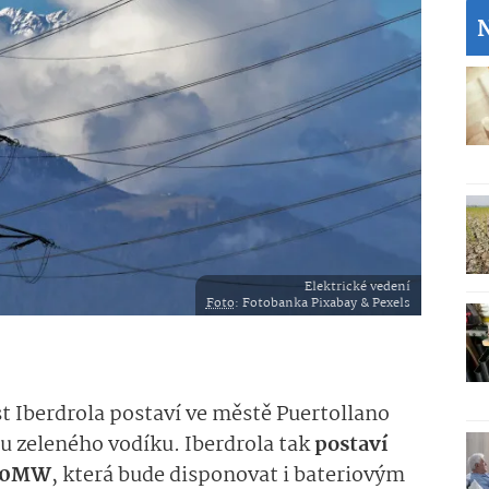
Elektrické vedení
Foto
: Fotobanka Pixabay & Pexels
t Iberdrola postaví ve městě Puertollano
u zeleného vodíku. Iberdrola tak
postaví
100MW
, která bude disponovat i bateriovým