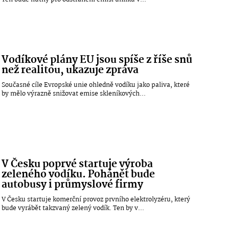
Vodíkové plány EU jsou spíše z říše snů
než realitou, ukazuje zpráva
Současné cíle Evropské unie ohledně vodíku jako paliva, které
by mělo výrazně snižovat emise skleníkových...
V Česku poprvé startuje výroba
zeleného vodíku. Pohánět bude
autobusy i průmyslové firmy
V Česku startuje komerční provoz prvního elektrolyzéru, který
bude vyrábět takzvaný zelený vodík. Ten by v...