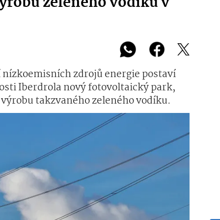
výrobu zeleného vodíku v
í nízkoemisních zdrojů energie postaví
sti Iberdrola nový fotovoltaický park,
 výrobu takzvaného zeleného vodíku.