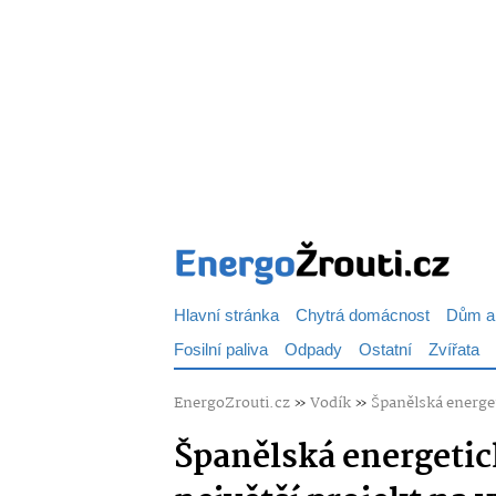
Hlavní stránka
Chytrá domácnost
Dům a
Fosilní paliva
Odpady
Ostatní
Zvířata
EnergoZrouti.cz
»
Vodík
»
Španělská energet
Španělská energetic