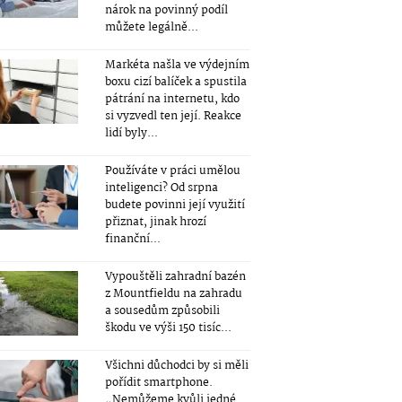
nárok na povinný podíl
můžete legálně...
Markéta našla ve výdejním
boxu cizí balíček a spustila
pátrání na internetu, kdo
si vyzvedl ten její. Reakce
lidí byly...
Používáte v práci umělou
inteligenci? Od srpna
budete povinni její využití
přiznat, jinak hrozí
finanční...
Vypouštěli zahradní bazén
z Mountfieldu na zahradu
a sousedům způsobili
škodu ve výši 150 tisíc...
Všichni důchodci by si měli
pořídit smartphone.
„Nemůžeme kvůli jedné