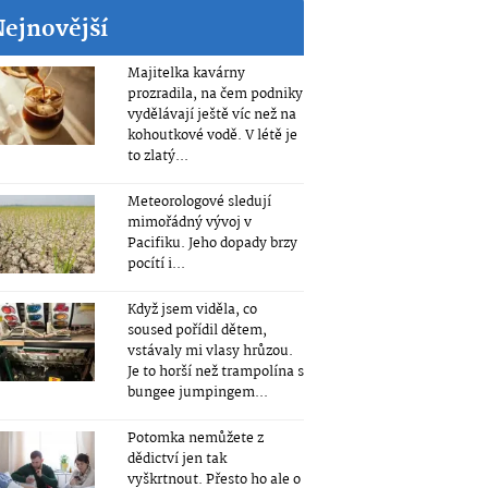
Nejnovější
Majitelka kavárny
prozradila, na čem podniky
vydělávají ještě víc než na
kohoutkové vodě. V létě je
to zlatý...
Meteorologové sledují
mimořádný vývoj v
Pacifiku. Jeho dopady brzy
pocítí i...
Když jsem viděla, co
soused pořídil dětem,
vstávaly mi vlasy hrůzou.
Je to horší než trampolína s
bungee jumpingem...
Potomka nemůžete z
dědictví jen tak
vyškrtnout. Přesto ho ale o