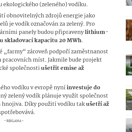
 ekologického (zeleného) vodíku.
ití obnovitelných zdrojů energie jako
elů je vodík označován za zelený. Pro
lárními panely budou připraveny
lithium-
ou skladovací kapacitu 20 MWh
.
vé „farmy“ zároveň podpoří zaměstnanost
h pracovních míst. Jakmile bude projekt
cké společnosti
ušetřit emise až
ného vodíku v evropě nyní
investuje do
aný zelený vodík plánuje využít společnost
ná hnojiva. Díky použití vodíku tak
ušetří až
 spotřebovává.