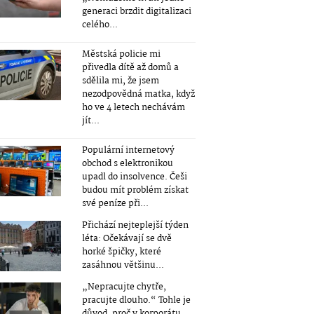
generaci brzdit digitalizaci
celého...
Městská policie mi
přivedla dítě až domů a
sdělila mi, že jsem
nezodpovědná matka, když
ho ve 4 letech nechávám
jít...
Populární internetový
obchod s elektronikou
upadl do insolvence. Češi
budou mít problém získat
své peníze při...
Přichází nejteplejší týden
léta: Očekávají se dvě
horké špičky, které
zasáhnou většinu...
„Nepracujte chytře,
pracujte dlouho.“ Tohle je
důvod, proč v korporátu