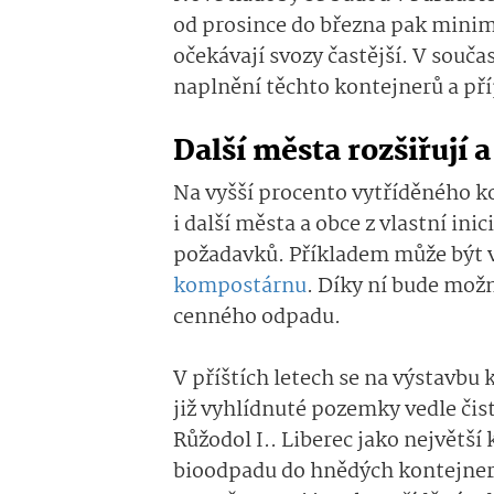
od prosince do března pak minimá
očekávají svozy častější. V souča
naplnění těchto kontejnerů a pří
Další města rozšiřují 
Na vyšší procento vytříděného 
i další města a obce z vlastní ini
požadavků. Příkladem může být 
kompostárnu
. Díky ní bude možn
cenného odpadu.
V příštích letech se na výstavbu
již vyhlídnuté pozemky vedle čis
Růžodol I.. Liberec jako největší
bioodpadu do hnědých kontejnerů