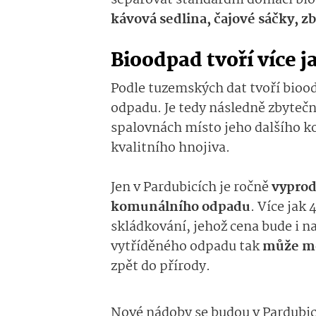
separovat standardní domácí bi
kávová sedlina, čajové sáčky, zbyt
Bioodpad tvoří více 
Podle tuzemských dat tvoří bio
odpadu. Je tedy následně zbytečn
spalovnách místo jeho dalšího k
kvalitního hnojiva.
Jen v Pardubicích je ročně
vyprod
komunálního odpadu
. Více jak
skládkování, jehož cena bude i 
vytříděného odpadu tak
může mě
zpět do přírody.
Nové nádoby se budou v Pardubicí