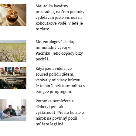
Majitelka kavárny
prozradila, na čem podniky
vydělávají ještě víc než na
kohoutkové vodě. V létě je
to zlatý...
Meteorologové sledují
mimořádný vývoj v
Pacifiku. Jeho dopady brzy
pocítí i...
Když jsem viděla, co
soused pořídil dětem,
vstávaly mi vlasy hrůzou.
Je to horší než trampolína s
bungee jumpingem...
Potomka nemůžete z
dědictví jen tak
vyškrtnout. Přesto ho ale o
nárok na povinný podíl
můžete legálně...