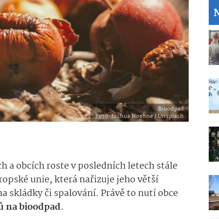
Bioodpad
Foto
: Joshua Hoehne / Unsplash
 a obcích roste v posledních letech stále
Evropské unie, která nařizuje jeho větší
na skládky či spalování. Právě to nutí obce
ů na bioodpad
.