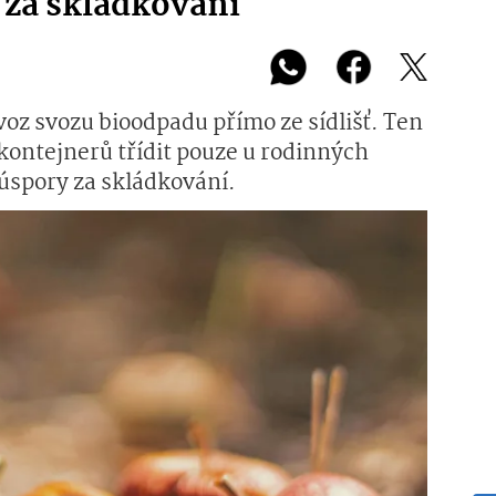
m za skládkování
voz svozu bioodpadu přímo ze sídlišť. Ten
ontejnerů třídit pouze u rodinných
 úspory za skládkování.