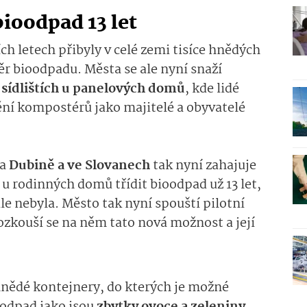
bioodpad 13 let
h letech přibyly v celé zemi tisíce hnědých
r bioodpadu. Města se ale nyní snaží
 sídlištích u panelových domů
, kde lidé
ní kompostérů jako majitelé a obyvatelé
na
Dubině a ve Slovanech
tak nyní zahajuje
u rodinných domů třídit bioodpad už 13 let,
ále nebyla. Město tak nyní spouští pilotní
 ozkouší se na něm tato nová možnost a její
hnědé kontejnery, do kterých je možné