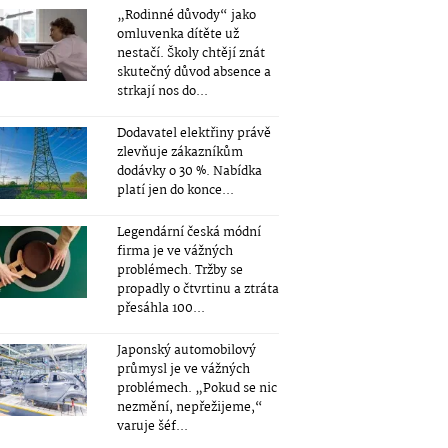
„Rodinné důvody“ jako
omluvenka dítěte už
nestačí. Školy chtějí znát
skutečný důvod absence a
strkají nos do...
Dodavatel elektřiny právě
zlevňuje zákazníkům
dodávky o 30 %. Nabídka
platí jen do konce...
Legendární česká módní
firma je ve vážných
problémech. Tržby se
propadly o čtvrtinu a ztráta
přesáhla 100...
Japonský automobilový
průmysl je ve vážných
problémech. „Pokud se nic
nezmění, nepřežijeme,“
varuje šéf...