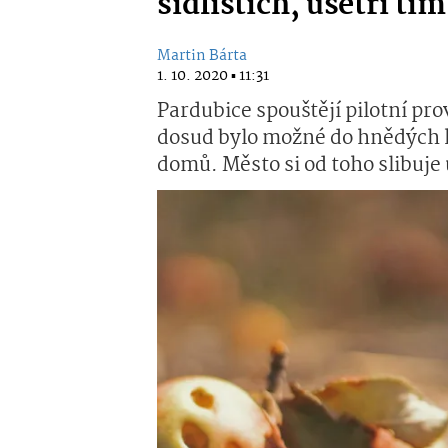
sídlištích, ušetří tí
Martin Bárta
1. 10. 2020 ▪ 11:31
Pardubice spouštějí pilotní pro
dosud bylo možné do hnědých k
domů. Město si od toho slibuje