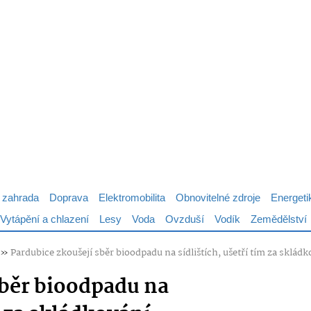
 zahrada
Doprava
Elektromobilita
Obnovitelné zdroje
Energeti
Vytápění a chlazení
Lesy
Voda
Ovzduší
Vodík
Zemědělství
»
Pardubice zkoušejí sběr bioodpadu na sídlištích, ušetří tím za sklád
sběr bioodpadu na