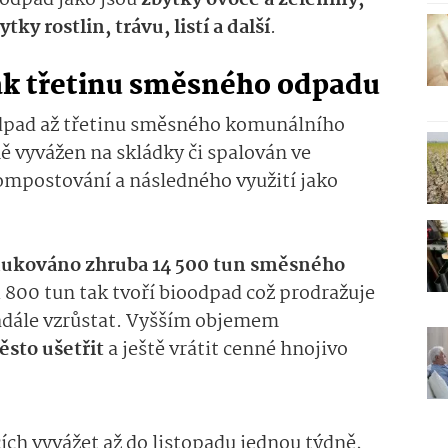
oodpad jako jsou
zbytky ovoce a zeleniny,
ky rostlin, trávu, listí a další
.
jak třetinu směsného odpadu
odpad až třetinu směsného komunálního
ě vyvážen na skládky či spalován ve
ompostování a následného využití jako
ukováno zhruba 14 500 tun směsného
 4 800 tun tak tvoří bioodpad což prodražuje
nadále vzrůstat. Vyšším objemem
sto ušetřit
a ještě vrátit cenné hnojivo
ch vyvážet až do listopadu jednou týdně,