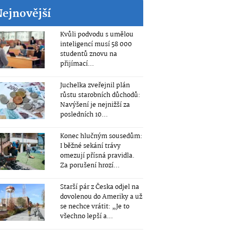
Nejnovější
Kvůli podvodu s umělou
inteligencí musí 58 000
studentů znovu na
přijímací...
Juchelka zveřejnil plán
růstu starobních důchodů:
Navýšení je nejnižší za
posledních 10...
Konec hlučným sousedům:
I běžné sekání trávy
omezují přísná pravidla.
Za porušení hrozí...
Starší pár z Česka odjel na
dovolenou do Ameriky a už
se nechce vrátit: „Je to
všechno lepší a...