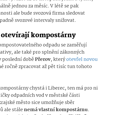
lně jednou za měsíc. V létě se pak
snosti ale bude svozová firma sledovat
padně svozové intervaly snižovat.
a otevírají kompostárny
kompostovatelného odpadu se zaměřují
ciativy, ale také pro splnění zákonných
v poslední době
Přerov
, který
otevřel novou
é ročně zpracovat až pět tisíc tun tohoto
 kompostárny chystá i Liberec, ten má pro ni
tičky odpadních vod v městské části
 krajské město sice umožňuje sběr
 ale stále
nemá vlastní kompostárnu
.