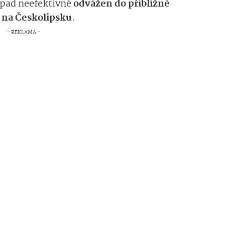
odpad neefektivně
odvážen do přibližně
 na Českolipsku
.