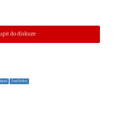
upit do diskuze
odpad
Znečištění