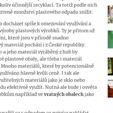
koliv účinnější recyklací. Ta totiž podle nich
tivně množství plastového odpadu snížit.
o docházet spíše k omezování využívání a
roby plastových výrobků. Ty je přitom už
i, které jsou v přírodě snadno
ý materiál pochází i z České republiky.
o
a jeho materiál vyráběný z hub by
 plastové obaly, ale třeba i materiál
 Mnoho materiálů, které by potencionálně
užíváno hlavně kvůli ceně. I tak ale
užitelných materiálů jako je sklo nebo
du efektivně využít. Nutná ale bude i osvěta
robkům například ve
vratných obalech
jako