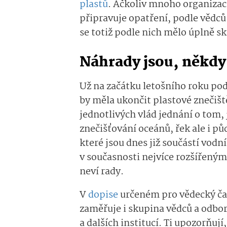
plastů
. Ačkoliv mnoho organizac
připravuje opatření, podle vědců
se totiž podle nich mělo úplně s
Náhrady jsou, někdy 
Už na začátku letošního roku po
by měla ukončit plastové znečišt
jednotlivých vlád jednání o tom,
znečišťování oceánů, řek ale i p
které jsou dnes již součástí vodní
v současnosti nejvíce rozšířený
neví rady.
V
dopise
určeném pro vědecký čas
zaměřuje i skupina vědců a odbor
a dalších institucí. Ti upozorňují