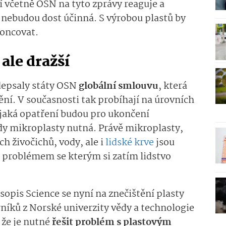
í včetně OSN na tyto zprávy reaguje a
 nebudou dost účinná. S výrobou plastů by
koncovat.
ale dražší
depsaly státy OSN
globální smlouvu
, která
ění. V současnosti tak probíhají na úrovních
 jaká opatření budou pro ukončení
ůdy mikroplasty nutná. Právě mikroplasty,
ch živočichů, vody, ale i
lidské krve
jsou
m problémem se kterým si zatím lidstvo
opis Science se nyní na znečištění plasty
níků z Norské univerzity vědy a technologie
, že je nutné
řešit problém s plastovým