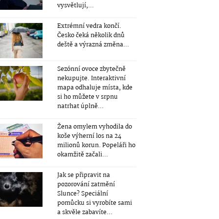
vysvětlují,...
Extrémní vedra končí.
Česko čeká několik dnů
deště a výrazná změna...
Sezónní ovoce zbytečně
nekupujte. Interaktivní
mapa odhaluje místa, kde
si ho můžete v srpnu
natrhat úplně...
Žena omylem vyhodila do
koše výherní los na 24
milionů korun. Popeláři ho
okamžitě začali...
Jak se připravit na
pozorování zatmění
Slunce? Speciální
pomůcku si vyrobíte sami
a skvěle zabavíte...