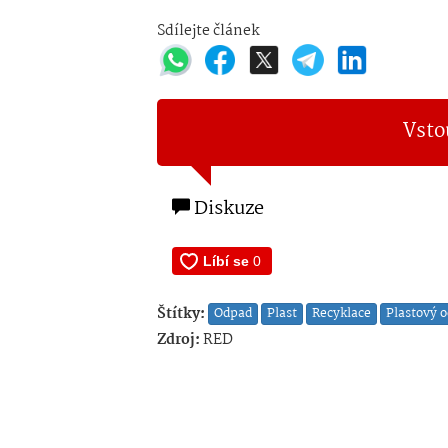
Sdílejte článek
Vsto
Diskuze
Štítky:
Odpad
Plast
Recyklace
Plastový 
Zdroj:
RED