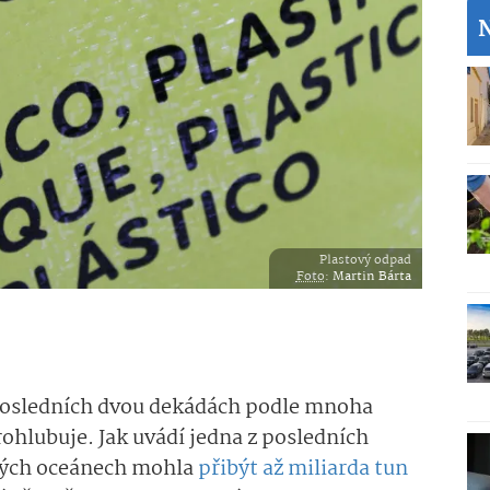
Plastový odpad
Foto
:
Martin Bárta
 posledních dvou dekádách podle mnoha
rohlubuje. Jak uvádí jedna z posledních
ových oceánech mohla
přibýt až miliarda tun