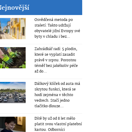
Nejnovější
Osvědčená metoda po
staletí: Takto udržují
obyvatelé jižní Evropy své
byty v chladu i bez...
Zahrádkář radí: 5 plodin,
které se vyplatí zasadit
právě v srpnu. Porostou
téměř bez jakékoliv péče
až do...
Dálkový klíček od auta má
skrytou funkci, která se
hodí zejména v těchto
vedrech. Stačí jedno
tlačítko dlouze...
Dítě by už od 8 let mělo
platit svou vlastní platební
kartou. Odborníci