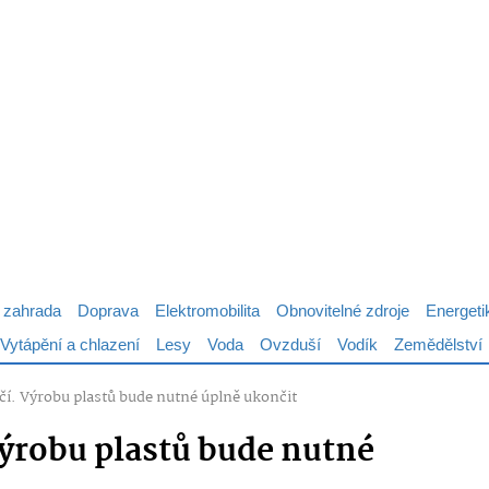
 zahrada
Doprava
Elektromobilita
Obnovitelné zdroje
Energeti
Vytápění a chlazení
Lesy
Voda
Ovzduší
Vodík
Zemědělství
čí. Výrobu plastů bude nutné úplně ukončit
Výrobu plastů bude nutné