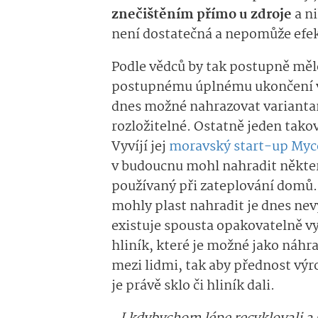
znečištěním přímo u zdroje
a ni
není dostatečná a nepomůže efek
Podle vědců by tak postupně měl
postupnému úplnému ukončení vý
dnes možné nahrazovat variantam
rozložitelné. Ostatně jeden takov
Vyvíjí jej
moravský start-up Myc
v budoucnu mohl nahradit některé
používaný při zateplování domů.
mohly plast nahradit je dnes nevy
existuje spousta opakovatelně vy
hliník, které je možné jako náhra
mezi lidmi, tak aby přednost vý
je právě sklo či hliník dali.