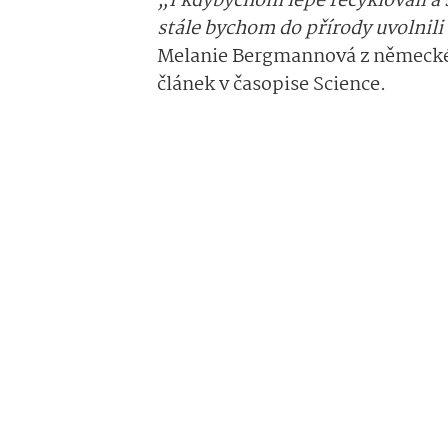
„I kdybychom lépe recyklovali a 
stále bychom do přírody uvolnili 
Melanie Bergmannová z německéh
článek v časopise Science.