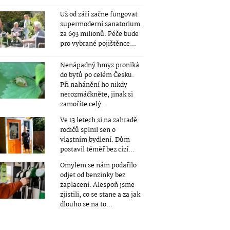
Už od září začne fungovat
supermoderní sanatorium
za 693 milionů. Péče bude
pro vybrané pojištěnce...
Nenápadný hmyz proniká
do bytů po celém Česku.
Při nahánění ho nikdy
nerozmáčkněte, jinak si
zamoříte celý...
Ve 13 letech si na zahradě
rodičů splnil sen o
vlastním bydlení. Dům
postavil téměř bez cizí...
Omylem se nám podařilo
odjet od benzinky bez
zaplacení. Alespoň jsme
zjistili, co se stane a za jak
dlouho se na to...