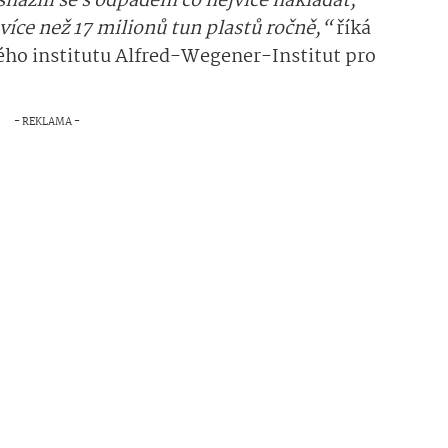
snažili se s odpadem co nejvíce nakládat,
více než 17 milionů tun plastů ročně,“
říká
o institutu Alfred-Wegener-Institut pro