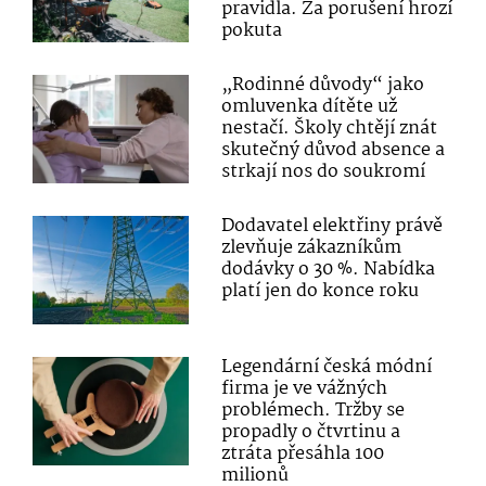
pravidla. Za porušení hrozí
pokuta
„Rodinné důvody“ jako
omluvenka dítěte už
nestačí. Školy chtějí znát
skutečný důvod absence a
strkají nos do soukromí
Dodavatel elektřiny právě
zlevňuje zákazníkům
dodávky o 30 %. Nabídka
platí jen do konce roku
Legendární česká módní
firma je ve vážných
problémech. Tržby se
propadly o čtvrtinu a
ztráta přesáhla 100
milionů