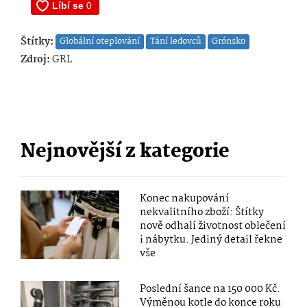
Štítky:
Globální oteplování
Tání ledovců
Grónsko
Zdroj:
GRL
Nejnovější z kategorie
Konec nakupování
nekvalitního zboží: Štítky
nově odhalí životnost oblečení
i nábytku. Jediný detail řekne
vše
Poslední šance na 150 000 Kč.
Výměnou kotle do konce roku