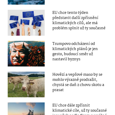
EU chce tento týden
představit další zpřísnění
klimatických cílů, ale má
problém splnit už ty současné
Trumpovo odcházení od
klimatických plánů je jen
gesto, budoucí směr už
nastavil byznys
Hovězí a vepřové maso by se
mohlo výrazně prodražit,
chystá se daň z chovu skotu a
prasat
EU chce dále zpřísnit
klimatické cíle, už ty současné