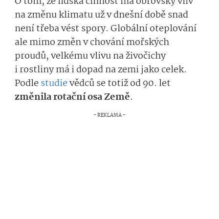
O tom, že lidská činnost má obrovský vliv
na změnu klimatu už v dnešní době snad
není třeba vést spory. Globální oteplování
ale mimo změn v chování mořských
proudů, velkému vlivu na živočichy
i rostliny má i dopad na zemi jako celek.
Podle
studie
vědců se totiž od 90. let
změnila rotační osa Země
.