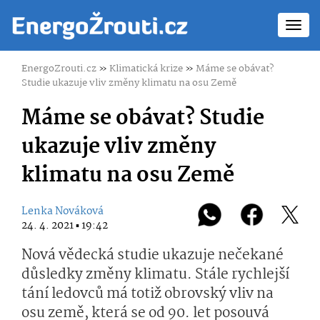
Toggl
navig
EnergoZrouti.cz
»
Klimatická krize
»
Máme se obávat?
Studie ukazuje vliv změny klimatu na osu Země
Máme se obávat? Studie
ukazuje vliv změny
klimatu na osu Země
Lenka Nováková
24. 4. 2021 ▪ 19:42
Nová vědecká studie ukazuje nečekané
důsledky změny klimatu. Stále rychlejší
tání ledovců má totiž obrovský vliv na
osu země, která se od 90. let posouvá