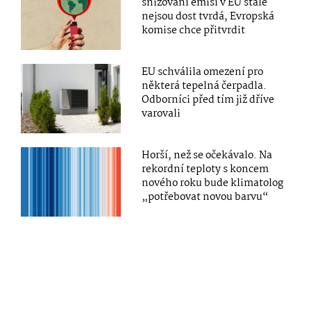
snižování emisí v EU stále
nejsou dost tvrdá, Evropská
komise chce přitvrdit
EU schválila omezení pro
některá tepelná čerpadla.
Odborníci před tím již dříve
varovali
Horší, než se očekávalo. Na
rekordní teploty s koncem
nového roku bude klimatolog
„potřebovat novou barvu“