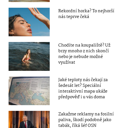
Rekordní horka? To nejhorší
nás teprve čeká
Chodíte na koupaliště? Už
brzy mnoho z nich skončí
nebo je nebude možné
využívat
Jaké teploty nás čekají za
šedesát let? Speciální
interaktivní mapa ukáže
předpověď i u vás doma
Zakažme reklamy na fosilní
paliva, škodí podobně jako
tabák, říká šéf OSN