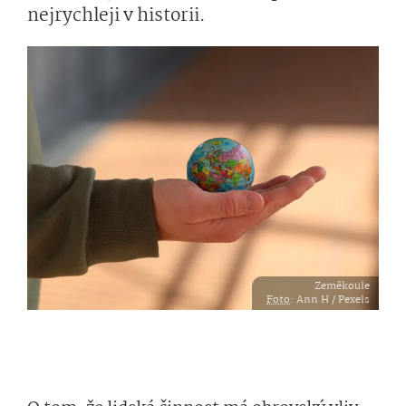
nejrychleji v historii.
Zeměkoule
Foto
: Ann H / Pexels