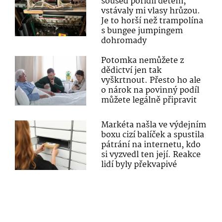
soused pořídil dětem,
vstávaly mi vlasy hrůzou.
Je to horší než trampolína
s bungee jumpingem
dohromady
Potomka nemůžete z
dědictví jen tak
vyškrtnout. Přesto ho ale
o nárok na povinný podíl
můžete legálně připravit
Markéta našla ve výdejním
boxu cizí balíček a spustila
pátrání na internetu, kdo
si vyzvedl ten její. Reakce
lidí byly překvapivé