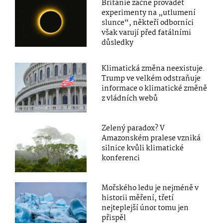
Británie začne provádět
experimenty na „utlumení
slunce“, někteří odborníci
však varují před fatálními
důsledky
Klimatická změna neexistuje.
Trump ve velkém odstraňuje
informace o klimatické změně
z vládních webů
Zelený paradox? V
Amazonském pralese vzniká
silnice kvůli klimatické
konferenci
Mořského ledu je nejméně v
historii měření, třetí
nejteplejší únor tomu jen
přispěl