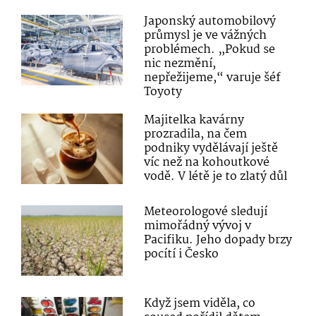
Japonský automobilový
průmysl je ve vážných
problémech. „Pokud se
nic nezmění,
nepřežijeme,“ varuje šéf
Toyoty
Majitelka kavárny
prozradila, na čem
podniky vydělávají ještě
víc než na kohoutkové
vodě. V létě je to zlatý důl
Meteorologové sledují
mimořádný vývoj v
Pacifiku. Jeho dopady brzy
pocítí i Česko
Když jsem viděla, co