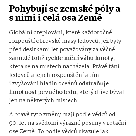
Pohybují se zemské póly a
s nimi i celá osa Země
Globální oteplování, které každoročně
rozpouští obrovské masy ledovců, jež byly
před desítkami let považovány za věčně
zamrzlé totiž
rychle mění váhu hmoty
,
která se na místech nacházela. Právě tání
ledovců a jejich rozpouštění a tím
i zvyšování hladin oceánů
odstraňuje
hmotnost pevného ledu
, který dříve býval
jen na některých místech.
A právě tyto změny mají podle vědců od
90. let na svědomí výrazné posuny v rotační
ose Země. To podle vědců ukazuje jak