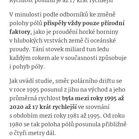
Rychlost posunu je až 17 krát rychlejší
V minulosti podle odborníků ke změně
polohy pólů
přispěly vždy pouze přírodní
faktory
, jako je proudění horké horniny
v hlubokých vrstvách země či oceánské
proudy. Tání stovek miliard tun ledu
každým rokem ale v současnosti způsobuje
i pohyb póly.
Jak uvádí studie, směr polárního driftu se
v roce 1995 posunul z jihu na východ a jeho
průměrná rychlost
byla mezi roky 1995 až
2020 až 17 krát rychlejší
ve srovnání
s obdobím mezi roky 1981 až 1995. Od roku
1980 se tak poloha pólů posunula přibližně
o čtyři metry dál.