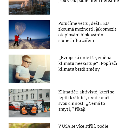
jsou však podle firem nereálné
Poručíme větru, dešti: EU
zkoumá možnosti, jak omezit
oteplování blokováním
slunečního záření
„Evropská unie lže, změna
klimatu neexistuje“. Popírači
klimatu brzdí změny
Klimatičtí aktivisté, kteří se
lepili k silnici, nyní končí
svou činnost. „Nemá to
smysl,” říkají
V USA se více střílí, podle