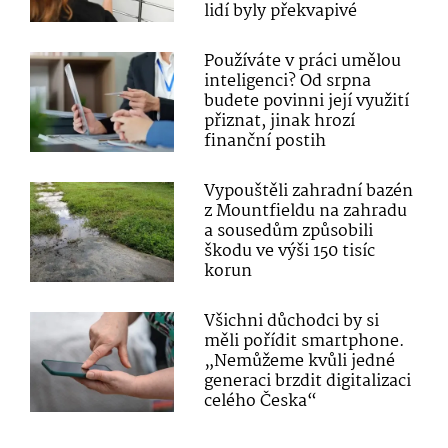
lidí byly překvapivé
Používáte v práci umělou
inteligenci? Od srpna
budete povinni její využití
přiznat, jinak hrozí
finanční postih
Vypouštěli zahradní bazén
z Mountfieldu na zahradu
a sousedům způsobili
škodu ve výši 150 tisíc
korun
Všichni důchodci by si
měli pořídit smartphone.
„Nemůžeme kvůli jedné
generaci brzdit digitalizaci
celého Česka“