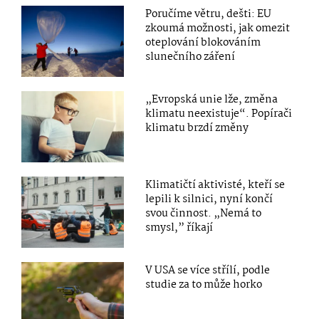
Poručíme větru, dešti: EU
zkoumá možnosti, jak omezit
oteplování blokováním
slunečního záření
„Evropská unie lže, změna
klimatu neexistuje“. Popírači
klimatu brzdí změny
Klimatičtí aktivisté, kteří se
lepili k silnici, nyní končí
svou činnost. „Nemá to
smysl,” říkají
V USA se více střílí, podle
studie za to může horko