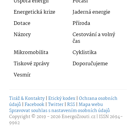
Úspora energií
Počasí
Energetická krize
Jaderná energie
Dotace
Příroda
Názory
Cestování a volný
čas
Mikromobilita
Cyklistika
Tiskové zprávy
Doporučujeme
Vesmír
Tiráž & Kontakty
|
Etický kodex
|
Ochrana osobních
údajů
|
Facebook
|
Twitter
|
RSS
|
Mapa webu
Spravovat souhlas s nastavením osobních údajů
Copyright © 2019 - 2026
EnergoZrouti.cz
| ISSN 2694-
9962