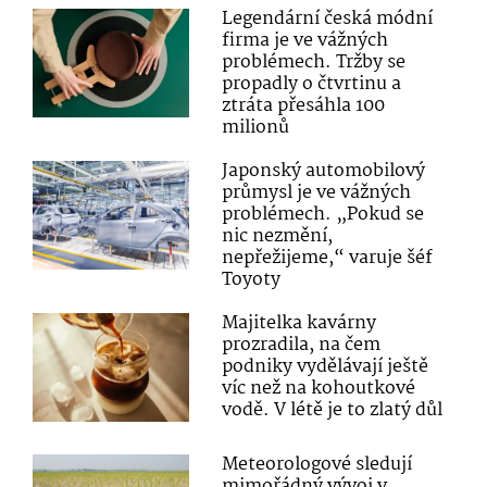
Legendární česká módní
firma je ve vážných
problémech. Tržby se
propadly o čtvrtinu a
ztráta přesáhla 100
milionů
Japonský automobilový
průmysl je ve vážných
problémech. „Pokud se
nic nezmění,
nepřežijeme,“ varuje šéf
Toyoty
Majitelka kavárny
prozradila, na čem
podniky vydělávají ještě
víc než na kohoutkové
vodě. V létě je to zlatý důl
Meteorologové sledují
mimořádný vývoj v