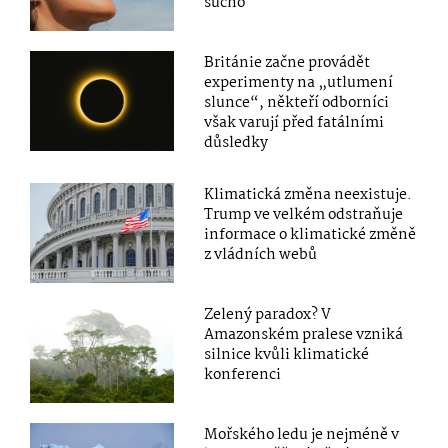
sucho
Británie začne provádět
experimenty na „utlumení
slunce“, někteří odborníci
však varují před fatálními
důsledky
Klimatická změna neexistuje.
Trump ve velkém odstraňuje
informace o klimatické změně
z vládních webů
Zelený paradox? V
Amazonském pralese vzniká
silnice kvůli klimatické
konferenci
Mořského ledu je nejméně v