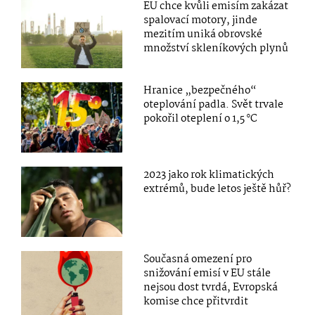
EU chce kvůli emisím zakázat
spalovací motory, jinde
mezitím uniká obrovské
množství skleníkových plynů
Hranice „bezpečného“
oteplování padla. Svět trvale
pokořil oteplení o 1,5 °C
2023 jako rok klimatických
extrémů, bude letos ještě hůř?
Současná omezení pro
snižování emisí v EU stále
nejsou dost tvrdá, Evropská
komise chce přitvrdit