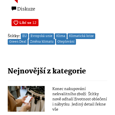
Diskuze
Štítky:
EU
Evropská unie
Klima
Klimatická krize
Green Deal
Změna klimatu
Oteplování
Nejnovější z kategorie
Konec nakupování
nekvalitního zboží: Štítky
nově odhalí životnost oblečení
i nábytku. Jediný detail řekne
vše