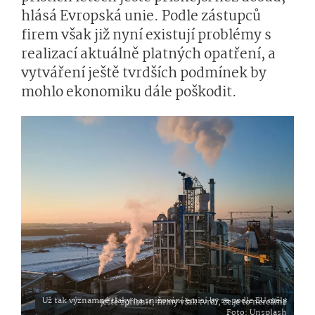
hlásá Evropská unie. Podle zástupců
firem však již nyní existují problémy s
realizací aktuálně platných opatření, a
vytváření ještě tvrdších podmínek by
mohlo ekonomiku dále poškodit.
Už tak významné tlaky na snižování emisí by se podle EU měly ještě zpřísnit, firmy však tvrdí, že je to nereálné
Foto
: Unsplash