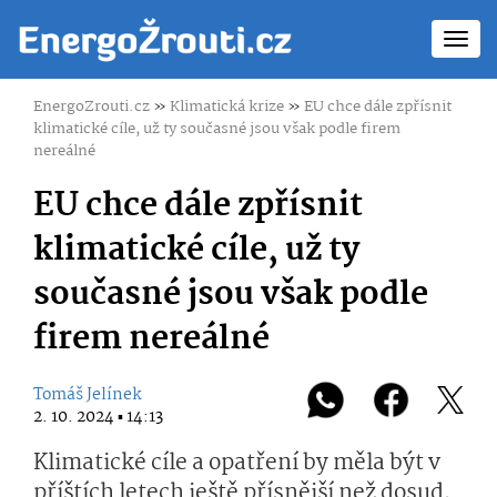
Toggl
navig
EnergoZrouti.cz
»
Klimatická krize
»
EU chce dále zpřísnit
klimatické cíle, už ty současné jsou však podle firem
nereálné
EU chce dále zpřísnit
klimatické cíle, už ty
současné jsou však podle
firem nereálné
Tomáš Jelínek
2. 10. 2024 ▪ 14:13
Klimatické cíle a opatření by měla být v
příštích letech ještě přísnější než dosud,