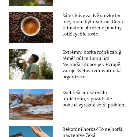
Šálek kávy za dvě stovky by
brzy mohl být realitou. Cena
klimatem ohrožené plodiny
totiž rychle roste.
Extrémní horka ročně zabijí
téměř půl milionu lidí.
Nejhorší situace je v Evropě,
varuje Světová zdravotnická
organizace
Svět řeší emise oxidu
uhličitého, v pozadí ale
bobtná výrazně větší problém
Rekordní horka? To nejhorší
nás teprve čeká