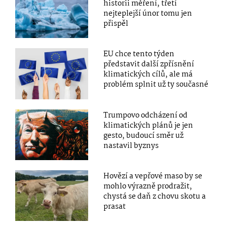
historii měření, třetí
nejteplejší únor tomu jen
přispěl
EU chce tento týden
představit další zpřísnění
klimatických cílů, ale má
problém splnit už ty současné
Trumpovo odcházení od
klimatických plánů je jen
gesto, budoucí směr už
nastavil byznys
Hovězí a vepřové maso by se
mohlo výrazně prodražit,
chystá se daň z chovu skotu a
prasat