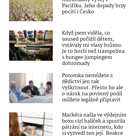
Pacifiku. Jeho dopady brzy
pocítí i Česko
Když jsem viděla, co
soused pořídil dětem,
vstávaly mi vlasy hrůzou.
Je to horší než trampolína
s bungee jumpingem
dohromady
Potomka nemůžete z
dědictví jen tak
vyškrtnout. Přesto ho ale
o nárok na povinný podíl
můžete legálně připravit
Markéta našla ve výdejním
boxu cizí balíček a spustila
pátrání na internetu, kdo
si vyzvedl ten její. Reakce