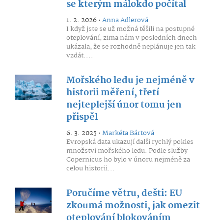
se kterým málokdo počítal
1. 2. 2026 •
Anna Adlerová
I když jste se už možná těšili na postupné
oteplování, zima nám v posledních dnech
ukázala, že se rozhodně neplánuje jen tak
vzdát....
Mořského ledu je nejméně v
historii měření, třetí
nejteplejší únor tomu jen
přispěl
6. 3. 2025 •
Markéta Bártová
Evropská data ukazují další rychlý pokles
množství mořského ledu. Podle služby
Copernicus ho bylo v únoru nejméně za
celou historii...
Poručíme větru, dešti: EU
zkoumá možnosti, jak omezit
oteplování blokováním