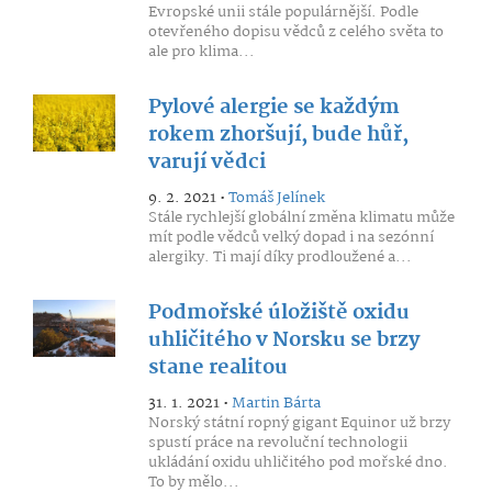
Evropské unii stále populárnější. Podle
otevřeného dopisu vědců z celého světa to
ale pro klima...
Pylové alergie se každým
rokem zhoršují, bude hůř,
varují vědci
9. 2. 2021 •
Tomáš Jelínek
Stále rychlejší globální změna klimatu může
mít podle vědců velký dopad i na sezónní
alergiky. Ti mají díky prodloužené a...
Podmořské úložiště oxidu
uhličitého v Norsku se brzy
stane realitou
31. 1. 2021 •
Martin Bárta
Norský státní ropný gigant Equinor už brzy
spustí práce na revoluční technologii
ukládání oxidu uhličitého pod mořské dno.
To by mělo...