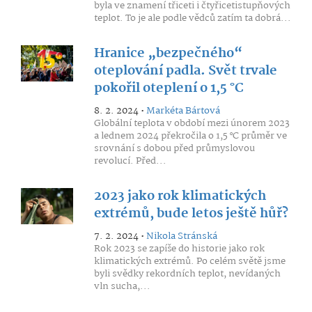
byla ve znamení třiceti i čtyřicetistupňových
teplot. To je ale podle vědců zatím ta dobrá...
Hranice „bezpečného“
oteplování padla. Svět trvale
pokořil oteplení o 1,5 °C
8. 2. 2024 •
Markéta Bártová
Globální teplota v období mezi únorem 2023
a lednem 2024 překročila o 1,5 °C průměr ve
srovnání s dobou před průmyslovou
revolucí. Před...
2023 jako rok klimatických
extrémů, bude letos ještě hůř?
7. 2. 2024 •
Nikola Stránská
Rok 2023 se zapíše do historie jako rok
klimatických extrémů. Po celém světě jsme
byli svědky rekordních teplot, nevídaných
vln sucha,...