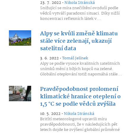
23. 7. 2022 •
Nikola Stránská
Snižující se míra znečištění ovzduší podle
vědců vytváří paradoxní situaci. Díky nižší
koncentraci reflexních látek v...
Alpy se kvůli změně klimatu
stále více zelenají, ukazují
satelitní data
3. 6. 2022 •
Tomáš Jelínek
Alpy se podle vysoce kvalitních satelitních
snímků mění z bílých kopců na zelené.
Globální oteplování totiž napomáhá stále...
Pravděpodobnost prolomení
klimatické hranice oteplení o
1,5 °C se podle vědců zvýšila
10. 5. 2022 •
Nikola Stránská
Britští meteorologové upravili míru
pravděpodobnosti, že v následujících pět
letech dojde ke zvýšení globální průměrné