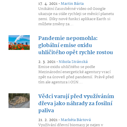
17. 4. 2021 •
Martin Bárta
Unikátní časosběrné video od Google
ukazuje na stále rychleji se měnící planetu
zemi. Díky nové funkci aplikace Earth si
můžete změny za...
Pandemie nepomohla:
globální emise oxidu
uhličitého opět rychle rostou
2. 3. 2021 •
Nikola Stránská
Emise oxidu uhličitého se podle
Mezinárodní energetické agentury vrací
zpět na úroveň před pandemií. Právě před
tím ale agentura i OSN...
Vědci varují před využíváním
dřeva jako náhrady za fosilní
paliva
21. 2. 2021 •
Markéta Bártová
Využívání dřevní biomasy je nejen v