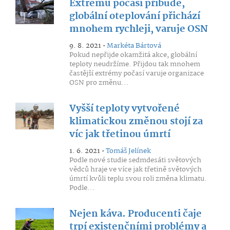
Extrémů počasí přibude,
globální oteplování přichází
mnohem rychleji, varuje OSN
9. 8. 2021 •
Markéta Bártová
Pokud nepřijde okamžitá akce, globální
teploty neudržíme. Přijdou tak mnohem
častější extrémy počasí varuje organizace
OSN pro změnu...
Vyšší teploty vytvořené
klimatickou změnou stojí za
víc jak třetinou úmrtí
1. 6. 2021 •
Tomáš Jelínek
Podle nové studie sedmdesáti světových
vědců hraje ve více jak třetině světových
úmrtí kvůli teplu svou roli změna klimatu.
Podle...
Nejen káva. Producenti čaje
trpí existenčními problémy a