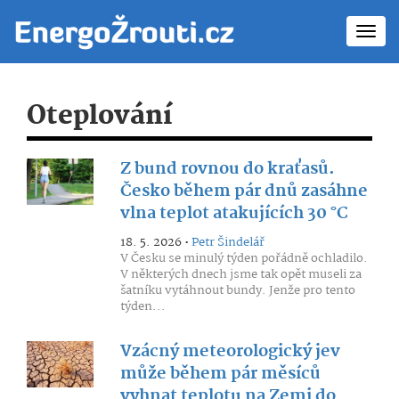
Toggl
navig
Oteplování
Z bund rovnou do kraťasů.
Česko během pár dnů zasáhne
vlna teplot atakujících 30 °C
18. 5. 2026 •
Petr Šindelář
V Česku se minulý týden pořádně ochladilo.
V některých dnech jsme tak opět museli za
šatníku vytáhnout bundy. Jenže pro tento
týden...
Vzácný meteorologický jev
může během pár měsíců
vyhnat teplotu na Zemi do