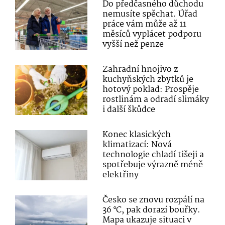
Do předčasného důchodu
nemusíte spěchat. Úřad
práce vám může až 11
měsíců vyplácet podporu
vyšší než penze
Zahradní hnojivo z
kuchyňských zbytků je
hotový poklad: Prospěje
rostlinám a odradí slimáky
i další škůdce
Konec klasických
klimatizací: Nová
technologie chladí tišeji a
spotřebuje výrazně méně
elektřiny
Česko se znovu rozpálí na
36 °C, pak dorazí bouřky.
Mapa ukazuje situaci v