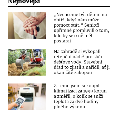
Nejnovější
„Nechceme být dětem na
obtíž, když nám může
pomoct stát.“ Senioři
upřímně promluvili o tom,
kdo by se o ně měl
postarat
Na zahradě si vykopali
retenční nádrž pro sběr
dešťové vody. Stavební
úřad to zjistil a nařídil, ať ji
okamžitě zakopou
Z Temu jsem si koupil
klimatizaci za 1999 korun
a změřil, o kolik se sníží
teplota za dvě hodiny
plného výkonu