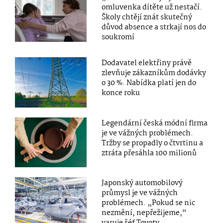
omluvenka dítěte už nestačí.
Školy chtějí znát skutečný
důvod absence a strkají nos do
soukromí
Dodavatel elektřiny právě
zlevňuje zákazníkům dodávky
o 30 %. Nabídka platí jen do
konce roku
Legendární česká módní firma
je ve vážných problémech.
Tržby se propadly o čtvrtinu a
ztráta přesáhla 100 milionů
Japonský automobilový
průmysl je ve vážných
problémech. „Pokud se nic
nezmění, nepřežijeme,“
varuje šéf Toyoty