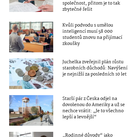
společnost, přitom je to tak
zbytečné řešit
Kvůli podvodu s umělou
inteligencí musí 58 000
studentů znovu na přijímací
zkoušky
Juchelka zveřejnil plán růstu
starobních důchodů: Navýšení
je nejnižší za posledních 10 let
Starší pár z Česka odjel na
dovolenou do Ameriky a už se
nechce vrátit: „Je to všechno
lepší a levnější“
„Rodinné důvody“ jako