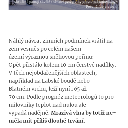
Aktuálně panují skvělé sněhové podmínky pro zimní radovánky, ale jak to bude v dalších dnech?
Foto
: Shutterstock
Náhlý
návrat zimních podmínek
vrátil na
zem
vesměs
po celém našem
území
výraznou­
sněhovou peřinu:
O
pět
přistálo kolem 10 cm čerstvé
nadílky
.
V těch nej
obdařenějších
o­blastech,
například na Labské
boudě nebo
Blatném
v
rchu
, leží nyní
i
6
5
až
7
0
cm.
Podle prognóz
meteo­rologů
to pro
milovníky teplot nad nulou ale
vypadá
nadějně­
.
Mrazivá vlna
by
totiž
ne­
měl
a
mít
příliš
dlou­hé trvání.