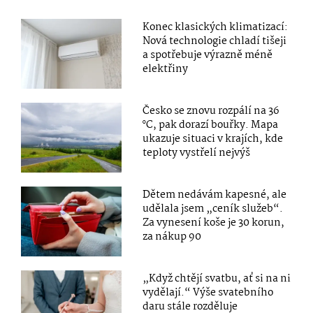
Konec klasických klimatizací:
Nová technologie chladí tišeji
a spotřebuje výrazně méně
elektřiny
Česko se znovu rozpálí na 36
°C, pak dorazí bouřky. Mapa
ukazuje situaci v krajích, kde
teploty vystřelí nejvýš
Dětem nedávám kapesné, ale
udělala jsem „ceník služeb“.
Za vynesení koše je 30 korun,
za nákup 90
„Když chtějí svatbu, ať si na ni
vydělají.“ Výše svatebního
daru stále rozděluje