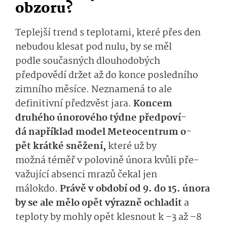
obzoru?
Teplejší trend
s teplotami, které přes den
nebudou klesat pod nulu,
by se měl
podle
současných dlouhodobých
předpovědí držet
až do konce
posledního
zimního měsíce
. Neznamená to ale
definitivní předzvěst jara.
Koncem
druhého
únorového týdne
předpoví­
dá
například
mo­del
Meteocentrum
o­
pět
krátké
sně­žení,
které už by
možná
téměř
v po­lovině února
kvůli
pře­
važující absenc
i
mrazů čekal jen
má
lokdo.
Právě v období od 9. do 15. února
by se ale mělo opět výrazně ochladit
a
teploty by mohly
opět
kles­nout k –3 až –8