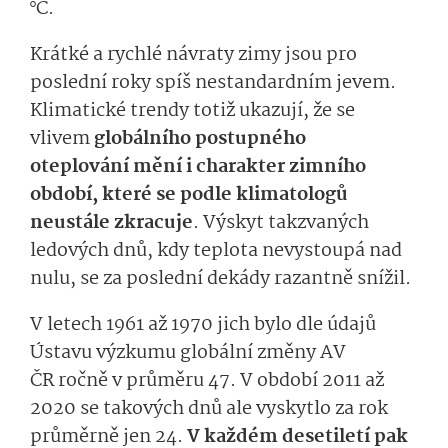
°C
.
K
rátké a rychlé návraty zimy
jsou pro
poslední roky
spíš
nes­tandardním jevem.
Klimatické trendy totiž ukazují, že se
vlivem
globálního postupného
oteplování
mění i charakter zimního
obdob
í, které se podle klimatologů
neustále zkracuje
.
Výskyt takzvaných
ledových dnů, kdy teplota nevystoupá nad
nulu, se za poslední dekády razantně snížil.
V letech 1961 až 1970 jich bylo
dle údajů
Ústavu výzkumu globální změny AV
ČR
ročně v průměru 47. V období 2011 až
2020
se takových dnů ale vyskytlo za rok
průměrně jen 24.
V každém desetiletí pak