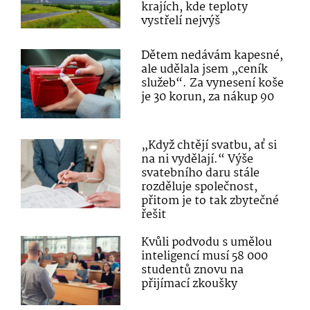
krajích, kde teploty
vystřelí nejvýš
Dětem nedávám kapesné,
ale udělala jsem „ceník
služeb“. Za vynesení koše
je 30 korun, za nákup 90
„Když chtějí svatbu, ať si
na ni vydělají.“ Výše
svatebního daru stále
rozděluje společnost,
přitom je to tak zbytečné
řešit
Kvůli podvodu s umělou
inteligencí musí 58 000
studentů znovu na
přijímací zkoušky