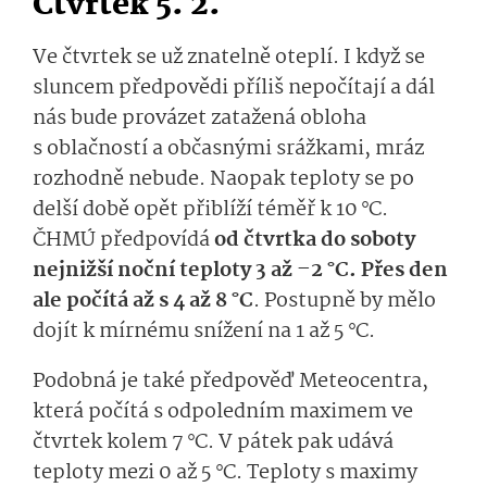
Čtvrtek 5. 2.
Ve čtvrtek se už znatelně oteplí. I když se
sluncem předpovědi příliš nepočítají a dál
nás bude provázet zatažená obloha
s oblačností
a občasnými srážkami, mráz
rozhodně nebude. Naopak teploty se po
delší době opět přiblíží téměř k 10 °C.
ČHMÚ předpovídá
od čtvrtka do soboty
nejnižší noční teploty 3 až –2 °C. Přes den
ale počít
á
až s 4 až 8 °C
. Postupně by mělo
dojít k mírnému snížení na 1 až 5 °C.
Podobná je také předpověď
Mete­ocentra
,
která počítá s odpoledním maximem ve
čtvrtek kolem 7 °C.
V pátek pak udává
teploty mezi 0 až 5 °C.
Teploty s maximy