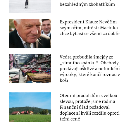
bezohledným zbohatlíkům
Exprezident Klaus: Nevěřím
svým očím, ministr Macinka
chce být asi se všemi za dobře
Vedra probudila šmejdy ze
„zimního spánku“. Obchody
prodávají ošklivé a nefunkční
výrobky, které končí rovnou v
koši
Otec mi prodal dům s velkou
slevou, protože jsme rodina.
Finanční úřad požadoval
doplacení kvůli rozdílu oproti
tržní ceně