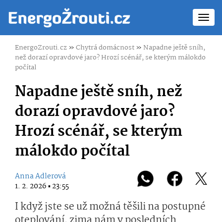
Toggl
navig
EnergoZrouti.cz
»
Chytrá domácnost
»
Napadne ještě sníh,
než dorazí opravdové jaro? Hrozí scénář, se kterým málokdo
počítal
Napadne ještě sníh, než
dorazí opravdové jaro?
Hrozí scénář, se kterým
málokdo počítal
Anna Adlerová
1. 2. 2026 ▪ 23:55
I když jste se už možná těšili na postupné
oteplování, zima nám v posledních