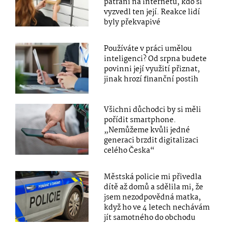
pátrání na internetu, kdo si
vyzvedl ten její. Reakce lidí
byly překvapivé
Používáte v práci umělou
inteligenci? Od srpna budete
povinni její využití přiznat,
jinak hrozí finanční postih
Všichni důchodci by si měli
pořídit smartphone.
„Nemůžeme kvůli jedné
generaci brzdit digitalizaci
celého Česka“
Městská policie mi přivedla
dítě až domů a sdělila mi, že
jsem nezodpovědná matka,
když ho ve 4 letech nechávám
jít samotného do obchodu