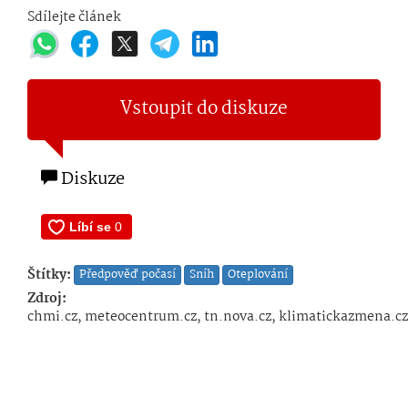
Sdílejte článek
Vstoupit do diskuze
Diskuze
Štítky:
Předpověď počasí
Sníh
Oteplování
Zdroj:
chmi.cz, meteocentrum.cz, tn.nova.cz, klimatickazmena.cz