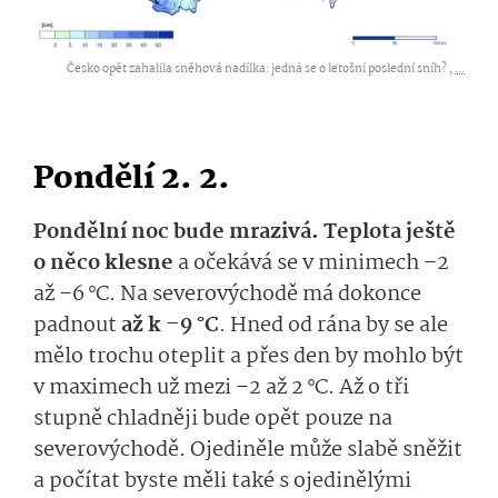
Česko opět zahalila sněhová nadílka: jedná se o letošní poslední sníh? ,
...
Pondělí 2. 2.
Pondělní noc bude mrazivá. Teplota ještě
o něco klesne
a očekává se v minimech –2
až –6 °C. Na severovýchodě
má dokonce
padnout
až
k –9
°C
. Hned od rána by se ale
mělo trochu oteplit a přes
den by mohlo být
v maximech už mezi –2 až 2 °C. Až o tři
stupně chladněji bude opět pouze na
severovýchodě­.
Ojediněle může slabě sněžit
a počítat byste měli také s ojedinělými