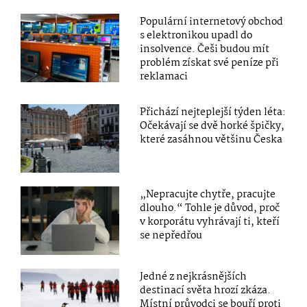
Populární internetový obchod
s elektronikou upadl do
insolvence. Češi budou mít
problém získat své peníze při
reklamaci
Přichází nejteplejší týden léta:
Očekávají se dvě horké špičky,
které zasáhnou většinu Česka
„Nepracujte chytře, pracujte
dlouho.“ Tohle je důvod, proč
v korporátu vyhrávají ti, kteří
se nepředřou
Jedné z nejkrásnějších
destinací světa hrozí zkáza.
Místní průvodci se bouří proti