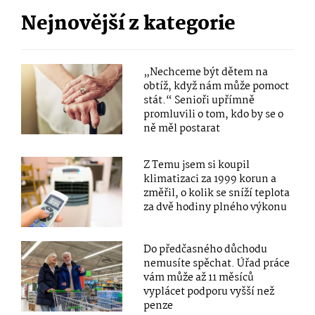
Nejnovější z kategorie
„Nechceme být dětem na
obtíž, když nám může pomoct
stát.“ Senioři upřímně
promluvili o tom, kdo by se o
ně měl postarat
Z Temu jsem si koupil
klimatizaci za 1999 korun a
změřil, o kolik se sníží teplota
za dvě hodiny plného výkonu
Do předčasného důchodu
nemusíte spěchat. Úřad práce
vám může až 11 měsíců
vyplácet podporu vyšší než
penze