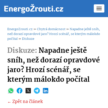
Toggl
navig
EnergoZrouti.cz
»
Chytrá domácnost
»
Napadne ještě sníh,
než dorazí opravdové jaro? Hrozí scénář, se kterým málokdo
počítal
»
Diskuze
Diskuze:
Napadne ještě
sníh, než dorazí opravdové
jaro? Hrozí scénář, se
kterým málokdo počítal
← Zpět na článek