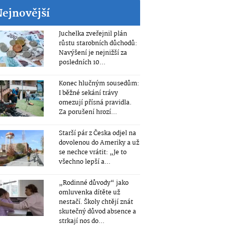
Nejnovější
Juchelka zveřejnil plán
růstu starobních důchodů:
Navýšení je nejnižší za
posledních 10...
Konec hlučným sousedům:
I běžné sekání trávy
omezují přísná pravidla.
Za porušení hrozí...
Starší pár z Česka odjel na
dovolenou do Ameriky a už
se nechce vrátit: „Je to
všechno lepší a...
„Rodinné důvody“ jako
omluvenka dítěte už
nestačí. Školy chtějí znát
skutečný důvod absence a
strkají nos do...