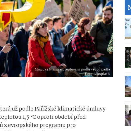
Magická hranice oteplování podle vědců padla
Foto
: Unsplash
terá už podle Pařížské klimatické úmluvy
teplotou 1,5 °C oproti období před
ců z evropského programu pro