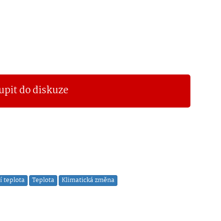
upit do diskuze
í teplota
Teplota
Klimatická změna