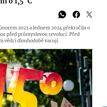
ní o 1,5 °C
 únorem 2023 a lednem 2024 překročila o
bou před průmyslovou revolucí. Před
m vědci dlouhodobě varují.