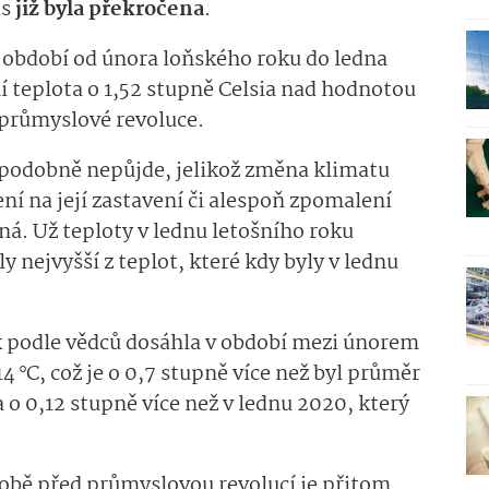
us
již byla překročena
.
v období od února loňského roku do ledna
 teplota o 1,52 stupně Celsia nad hodnotou
m průmyslové revoluce.
podobně nepůjde, jelikož změna klimatu
ní na její zastavení či alespoň zpomalení
á. Už teploty v lednu letošního roku
 nejvyšší z teplot, které kdy byly v lednu
 podle vědců dosáhla v období mezi únorem
 °C, což je o 0,7 stupně více než byl průměr
 o 0,12 stupně více než v lednu 2020, který
době před průmyslovou revolucí je přitom