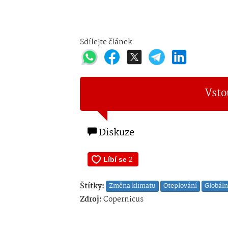
Sdílejte článek
Vsto
Diskuze
Štítky:
Změna klimatu
Oteplování
Globáln
Zdroj:
Copernicus