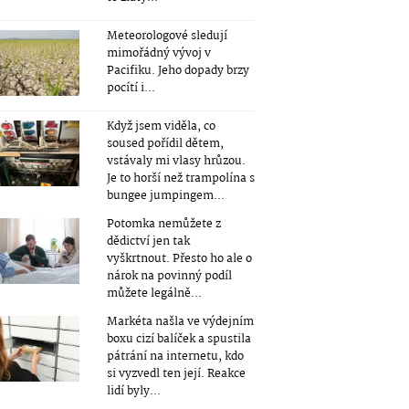
Meteorologové sledují
mimořádný vývoj v
Pacifiku. Jeho dopady brzy
pocítí i...
Když jsem viděla, co
soused pořídil dětem,
vstávaly mi vlasy hrůzou.
Je to horší než trampolína s
bungee jumpingem...
Potomka nemůžete z
dědictví jen tak
vyškrtnout. Přesto ho ale o
nárok na povinný podíl
můžete legálně...
Markéta našla ve výdejním
boxu cizí balíček a spustila
pátrání na internetu, kdo
si vyzvedl ten její. Reakce
lidí byly...