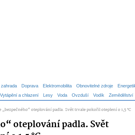
 zahrada
Doprava
Elektromobilita
Obnovitelné zdroje
Energeti
Vytápění a chlazení
Lesy
Voda
Ovzduší
Vodík
Zemědělství
 „bezpečného“ oteplování padla. Svět trvale pokořil oteplení o 1,5 °C
“ oteplování padla. Svět