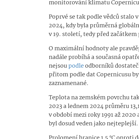
monitorování klimatu Copernic
Poprvé se tak podle vědců stalo 
2024, kdy byla průměrná globální
v 19. století, tedy před začátke
O maximální hodnoty ale pravdě
nadále probíhá a současná opatře
nejsou
podle
odborníků dostatečn
přitom podle dat Copernicusu byly
zaznamenané.
Teplota na zemském povrchu tak
2023 a lednem 2024 průměru 13,14
v období mezi roky 1991 až 2020 a
byl dosud veden jako nejteplejší.
Prolomení hranice 1,5 °C oproti 