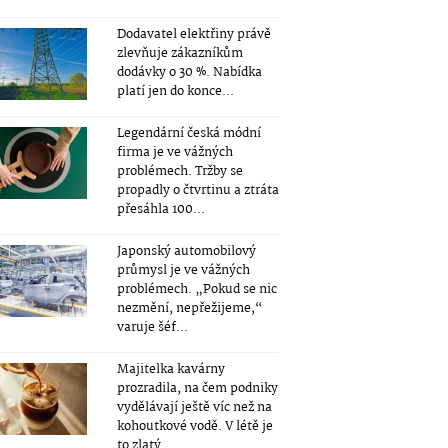
Dodavatel elektřiny právě
zlevňuje zákazníkům
dodávky o 30 %. Nabídka
platí jen do konce...
Legendární česká módní
firma je ve vážných
problémech. Tržby se
propadly o čtvrtinu a ztráta
přesáhla 100...
Japonský automobilový
průmysl je ve vážných
problémech. „Pokud se nic
nezmění, nepřežijeme,“
varuje šéf...
Majitelka kavárny
prozradila, na čem podniky
vydělávají ještě víc než na
kohoutkové vodě. V létě je
to zlatý...