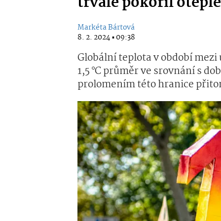
trvale pokořil oteple
Markéta Bártová
8. 2. 2024 ▪ 09:38
Globální teplota v období mezi
1,5 °C průměr ve srovnání s do
prolomením této hranice přito