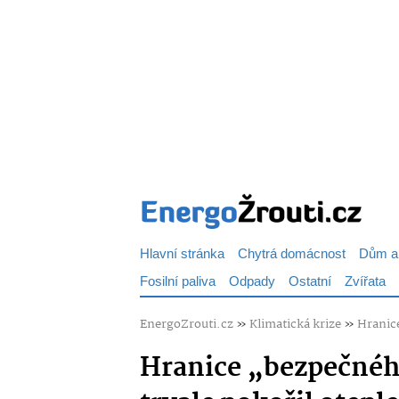
Hlavní stránka
Chytrá domácnost
Dům a
Fosilní paliva
Odpady
Ostatní
Zvířata
EnergoZrouti.cz
»
Klimatická krize
»
Hranice
Hranice „bezpečného