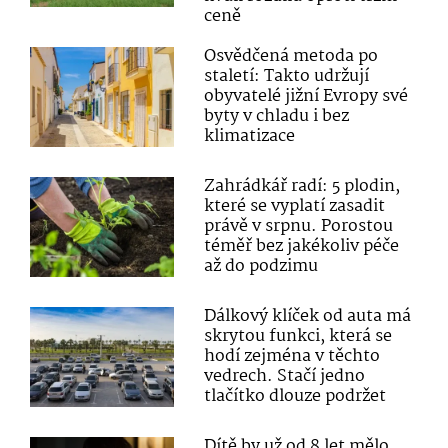
ceně
Osvědčená metoda po
staletí: Takto udržují
obyvatelé jižní Evropy své
byty v chladu i bez
klimatizace
Zahrádkář radí: 5 plodin,
které se vyplatí zasadit
právě v srpnu. Porostou
téměř bez jakékoliv péče
až do podzimu
Dálkový klíček od auta má
skrytou funkci, která se
hodí zejména v těchto
vedrech. Stačí jedno
tlačítko dlouze podržet
Dítě by už od 8 let mělo