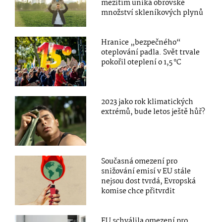
mezitím uniká obrovské
množství skleníkových plynů
Hranice „bezpečného“
oteplování padla. Svět trvale
pokořil oteplení o 1,5 °C
2023 jako rok klimatických
extrémů, bude letos ještě hůř?
Současná omezení pro
snižování emisí v EU stále
nejsou dost tvrdá, Evropská
komise chce přitvrdit
EU schválila omezení pro