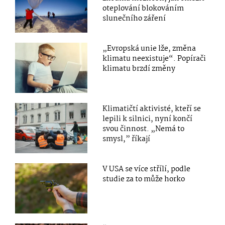
oteplování blokováním
slunečního záření
„Evropská unie lže, změna
klimatu neexistuje“. Popírači
klimatu brzdí změny
Klimatičtí aktivisté, kteří se
lepili k silnici, nyní končí
svou činnost. „Nemá to
smysl,” říkají
V USA se více střílí, podle
studie za to může horko