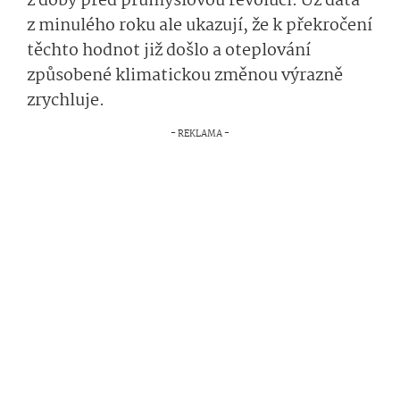
z doby před průmyslovou revolucí. Už data
z minulého roku ale ukazují, že k překročení
těchto hodnot již došlo a oteplování
způsobené klimatickou změnou výrazně
zrychluje.