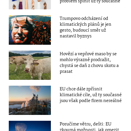
problém splnit už ty současné
Trumpovo odcházení od
klimatických plánů je jen
gesto, budoucí směr už
nastavil byznys
Hovězí a vepřové maso by se
mohlo výrazně prodražit,
chystá se daň z chovu skotu a
prasat
EU chce dále zpřísnit
klimatické cíle, už ty současné
jsou však podle firem nereálné
Poručíme větru, dešti: EU
zkoumá možnosti, jak omezit