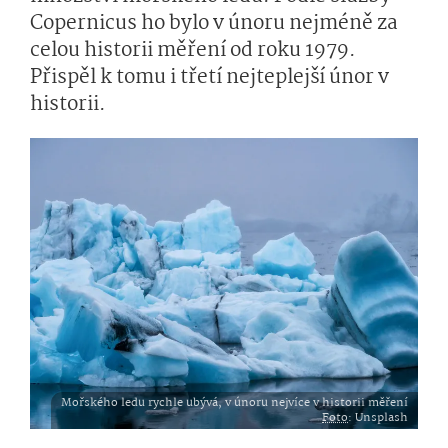
Copernicus ho bylo v únoru nejméně za
celou historii měření od roku 1979.
Přispěl k tomu i třetí nejteplejší únor v
historii.
Mořského ledu rychle ubývá, v únoru nejvíce v historii měření
Foto
: Unsplash