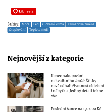
Štítky:
Moře
Led
Globální klima
Klimatická změna
Oteplování
Teplota moří
Nejnovější z kategorie
Konec nakupování
nekvalitního zboží: Štítky
nově odhalí životnost oblečení
i nábytku. Jediný detail řekne
vše
Poslední šance na 150 000 Kč.