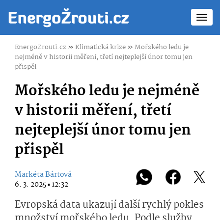
Toggl
navig
EnergoZrouti.cz
»
Klimatická krize
»
Mořského ledu je
nejméně v historii měření, třetí nejteplejší únor tomu jen
přispěl
Mořského ledu je nejméně
v historii měření, třetí
nejteplejší únor tomu jen
přispěl
Markéta Bártová
6. 3. 2025 ▪ 12:32
Evropská data ukazují další rychlý pokles
množství mořského ledu. Podle služby