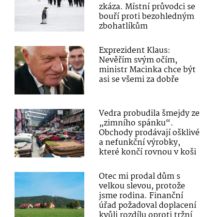
zkáza. Místní průvodci se
bouří proti bezohledným
zbohatlíkům
Exprezident Klaus:
Nevěřím svým očím,
ministr Macinka chce být
asi se všemi za dobře
Vedra probudila šmejdy ze
„zimního spánku“.
Obchody prodávají ošklivé
a nefunkční výrobky,
které končí rovnou v koši
Otec mi prodal dům s
velkou slevou, protože
jsme rodina. Finanční
úřad požadoval doplacení
kvůli rozdílu oproti tržní