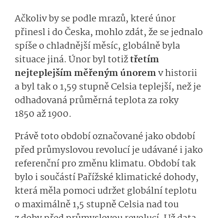
Ačkoliv by se podle mrazů, které únor
přinesl i do Česka, mohlo zdát, že se jednalo
spíše o chladnější měsíc, globálně byla
situace jiná. Únor byl totiž
třetím
nejteplejším měřeným únorem
v historii
a byl tak o 1,59 stupně Celsia teplejší, než je
odhadovaná průměrná teplota za roky
1850 až 1900.
Právě toto období označované jako období
před průmyslovou revolucí je udávané i jako
referenční pro změnu klimatu. Období tak
bylo i součástí Pařížské klimatické dohody,
která měla pomoci udržet globální teplotu
o maximálně 1,5 stupně Celsia nad tou