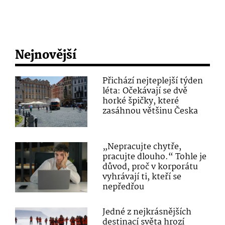
Nejnovější
Přichází nejteplejší týden
léta: Očekávají se dvě
horké špičky, které
zasáhnou většinu Česka
„Nepracujte chytře,
pracujte dlouho.“ Tohle je
důvod, proč v korporátu
vyhrávají ti, kteří se
nepředřou
Jedné z nejkrásnějších
destinací světa hrozí