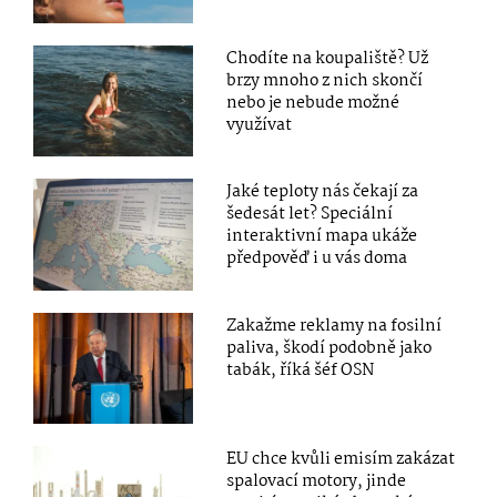
Chodíte na koupaliště? Už
brzy mnoho z nich skončí
nebo je nebude možné
využívat
Jaké teploty nás čekají za
šedesát let? Speciální
interaktivní mapa ukáže
předpověď i u vás doma
Zakažme reklamy na fosilní
paliva, škodí podobně jako
tabák, říká šéf OSN
EU chce kvůli emisím zakázat
spalovací motory, jinde