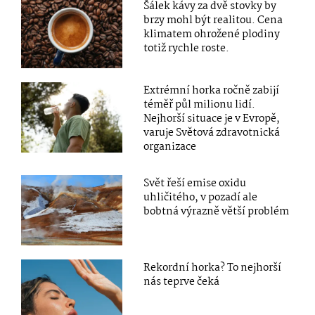
Šálek kávy za dvě stovky by
brzy mohl být realitou. Cena
klimatem ohrožené plodiny
totiž rychle roste.
Extrémní horka ročně zabijí
téměř půl milionu lidí.
Nejhorší situace je v Evropě,
varuje Světová zdravotnická
organizace
Svět řeší emise oxidu
uhličitého, v pozadí ale
bobtná výrazně větší problém
Rekordní horka? To nejhorší
nás teprve čeká