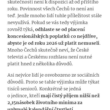
skutečnosti není k dispozici až od příštího
roku. Povinnost všech Čechů to není ani
teď. Jenže mnoho lidí tuhle příležitost stále
nevyužívá. Pokud se vás tedy výjimka
rovněž týká,
odhlaste se od placení
koncesionářských poplatků co nejdříve,
abyste je od roku 2026 už platit nemuseli
.
Mnoho Čechů skutečně neví, že České
televizi a Českému rozhlasu není nutné
platit hned z několika důvodů.
Asi nejvíce lidí je osvobozeno ze sociálních
důvodů. Proto se tahle výjimka může týkat
tisíců seniorů. Konkrétně se jedná
o jedince, kteří
mají čistý příjem nižší než
2,15násobek životního minima za
uplynulé kalendářní čtvrtletí.