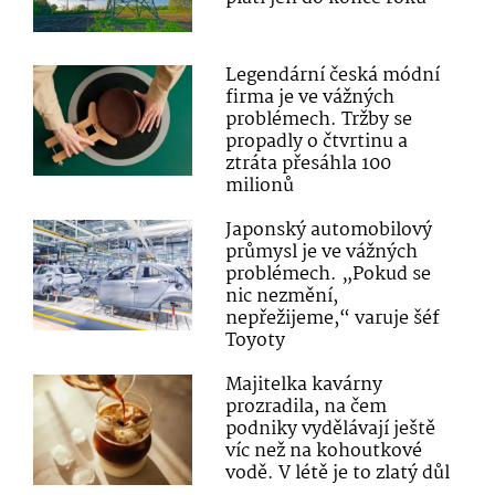
Legendární česká módní
firma je ve vážných
problémech. Tržby se
propadly o čtvrtinu a
ztráta přesáhla 100
milionů
Japonský automobilový
průmysl je ve vážných
problémech. „Pokud se
nic nezmění,
nepřežijeme,“ varuje šéf
Toyoty
Majitelka kavárny
prozradila, na čem
podniky vydělávají ještě
víc než na kohoutkové
vodě. V létě je to zlatý důl