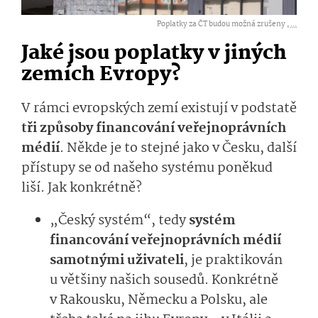
Poplatky za ČT budou možná zrušeny ,
...
Jaké jsou poplatky v jiných
zemích Evropy?
V rámci evropských zemí existují v podstatě
tři způsoby financování veřejnoprávních
médií
. Někde je to stejné jako v Česku, další
přístupy se od našeho systému poněkud
liší. Jak konkrétně?
„Český systém“, tedy
systém
financování veřejnoprávních médií
samotnými uživateli
, je praktikován
u většiny našich sousedů. Konkrétně
v Rakousku, Německu a Polsku, ale