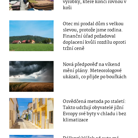
výrobky, které končí rovnou v
koši
Otec mi prodal dům s velkou
slevou, protože jsme rodina.
Finanční úřad požadoval
doplacení kvůli rozdílu oproti
tržní ceně
Nová předpověď na víkend
mění plány. Meteorologové
ukázali, co přijde po bouřkách
Osvědčená metoda po staletí:
Takto udržují obyvatelé jižní
Evropy své byty v chladu i bez
klimatizace