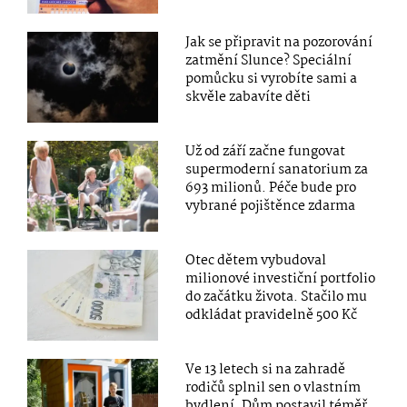
Jak se připravit na pozorování
zatmění Slunce? Speciální
pomůcku si vyrobíte sami a
skvěle zabavíte děti
Už od září začne fungovat
supermoderní sanatorium za
693 milionů. Péče bude pro
vybrané pojištěnce zdarma
Otec dětem vybudoval
milionové investiční portfolio
do začátku života. Stačilo mu
odkládat pravidelně 500 Kč
Ve 13 letech si na zahradě
rodičů splnil sen o vlastním
bydlení. Dům postavil téměř