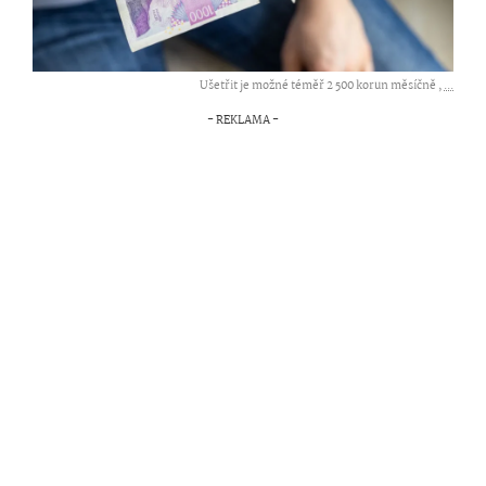
Ušetřit je možné téměř 2 500 korun měsíčně ,
...