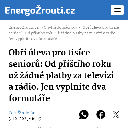
Toggl
navig
EnergoZrouti.cz
»
Chytrá domácnost
»
Obří úleva pro tisíce
seniorů: Od příštího roku už žádné platby za televizi a rádio.
Jen vyplníte dva formuláře
Obří úleva pro tisíce
seniorů: Od příštího roku
už žádné platby za televizi
a rádio. Jen vyplníte dva
formuláře
Petr Šindelář
3. 12. 2025 ▪ 16:19