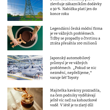
zlevňuje zákazníkům dodávky
o 30 %. Nabídka platí jen do
konce roku
Legendární česká módní firma
je ve vážných problémech.
Tržby se propadly o čtvrtinu a
ztráta přesáhla 100 milionů
Japonský automobilový
průmysl je ve vážných
problémech. „Pokud se nic
nezmění, nepřežijeme,“
varuje šéf Toyoty
Majitelka kavárny prozradila,
na čem podniky vydělávají
ještě víc než na kohoutkové
vodě. V létě je to zlatý důl