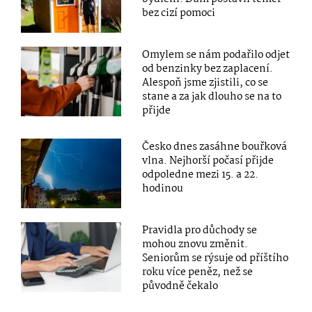
bez cizí pomoci
Omylem se nám podařilo odjet
od benzinky bez zaplacení.
Alespoň jsme zjistili, co se
stane a za jak dlouho se na to
přijde
Česko dnes zasáhne bouřková
vlna. Nejhorší počasí přijde
odpoledne mezi 15. a 22.
hodinou
Pravidla pro důchody se
mohou znovu změnit.
Seniorům se rýsuje od příštího
roku více peněz, než se
původně čekalo