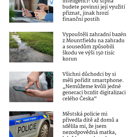
inteligenci? Od srpna
budete povinni její využití
přiznat, jinak hrozí
finanční postih
Vypouštěli zahradní bazén
z Mountfieldu na zahradu
a sousedům způsobili
škodu ve výši 150 tisíc
korun
Všichni důchodci by si
měli pořídit smartphone.
„Nemůžeme kvůli jedné
generaci brzdit digitalizaci
celého Česka“
Městská policie mi
přivedla dítě až domů a
sdělila mi, že jsem
nezodpovědná matka,