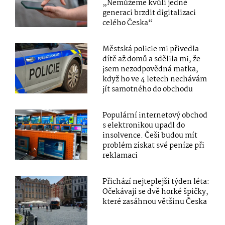
„Nemůžeme kvůli jedné
generaci brzdit digitalizaci
celého Česka“
Městská policie mi přivedla
dítě až domů a sdělila mi, že
jsem nezodpovědná matka,
když ho ve 4 letech nechávám
jít samotného do obchodu
Populární internetový obchod
s elektronikou upadl do
insolvence. Češi budou mít
problém získat své peníze při
reklamaci
Přichází nejteplejší týden léta:
Očekávají se dvě horké špičky,
které zasáhnou většinu Česka