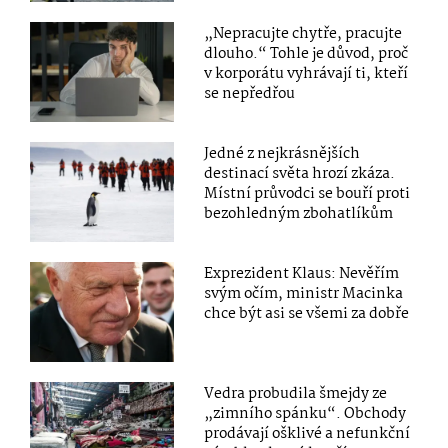
„Nepracujte chytře, pracujte
dlouho.“ Tohle je důvod, proč
v korporátu vyhrávají ti, kteří
se nepředřou
Jedné z nejkrásnějších
destinací světa hrozí zkáza.
Místní průvodci se bouří proti
bezohledným zbohatlíkům
Exprezident Klaus: Nevěřím
svým očím, ministr Macinka
chce být asi se všemi za dobře
Vedra probudila šmejdy ze
„zimního spánku“. Obchody
prodávají ošklivé a nefunkční