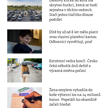
Dálkový klíček od auta má
skrytou funkci, která se hodí
zejména v těchto vedrech.
Stačí jedno tlačítko dlouze
podržet
Dítě by už od 8 let mělo platit
svou vlastní platební kartou.
Odborníci vysvětlují, proč
Extrémní vedra končí. Česko
čeká několik dnů deště a
výrazná změna počasí
Žena omylem vyhodila do
koše výherní los na 24 milionů
korun. Popeláři ho okamžitě
začali hledat