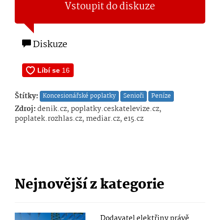
Vstoupit do diskuze
Diskuze
Štítky:
Koncesionářské poplatky
Senioři
Peníze
Zdroj:
denik.cz, poplatky.ceskatelevize.cz,
poplatek.rozhlas.cz, mediar.cz, e15.cz
Nejnovější z kategorie
Dodavatel elektřiny právě