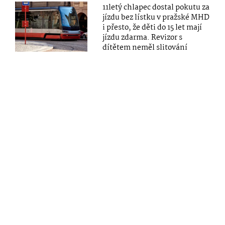
11letý chlapec dostal pokutu za
jízdu bez lístku v pražské MHD
i přesto, že děti do 15 let mají
jízdu zdarma. Revizor s
dítětem neměl slitování