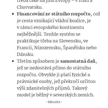
třeba také na jihu Evropy – v Itálii a
Chorvatsku.
Financování ze státního rozpočtu
, což
je cesta vznikající vládní koalice, je
v rámci evropského kontinentu
nejběžnější. Tenhle systém se
praktikuje třeba na Slovensku, ve
Francii, Nizozemsku, Španělsku nebo
Dánsku.
Třetím způsobem je
samostatná daň
,
jež se nedostává přímo do státního
rozpočtu. Obvykle ji platí fyzické a
právnické osoby, jež překročí určitou
výši zdanitelných příjmů. Takový
model je běžný v severských zemích.