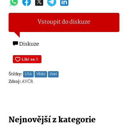
Vstoupit do diskuze
Diskuze
Štítky:
USA
Vědci
Orel
Zdroj:
AVČR
Nejnovější z kategorie