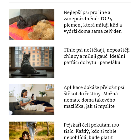
Nejlepší psi pro líné a
zaneprázdněné: TOP 5
plemen, která milují klid a
vydrží doma sama celý den
Tihle psi neštěkají, nepouštějí
chlupy a milují gauč. Ideální
parťáci do bytu i paneláku
Aplikace dokáže přeložit psí
štěkot do češtiny. Možná
nemáte doma takového
mazlíčka, jak si myslíte
Pejskaři čelí pokutám 100
tisíc. Každý, kdo si tohle
nepohlídá, bude platit