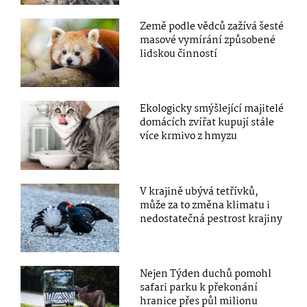
Země podle vědců zažívá šesté
masové vymírání způsobené
lidskou činností
Ekologicky smýšlející majitelé
domácích zvířat kupují stále
více krmivo z hmyzu
V krajině ubývá tetřívků,
může za to změna klimatu i
nedostatečná pestrost krajiny
Nejen Týden duchů pomohl
safari parku k překonání
hranice přes půl milionu