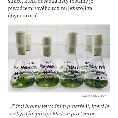
sinice, která obsadila listy rostliny je
původcem nového toxinu jež stojí za
úhynem orlů.
Vzorky sinic z vody ,
...
„Zdroj bromu ve vodním prostředí, který je
nezbytným předpokladem pro tvorbu