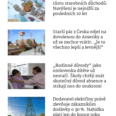
růstu starobních důchodů:
Navýšení je nejnižší za
posledních 10 let
Starší pár z Česka odjel na
dovolenou do Ameriky a
už se nechce vrátit: „Je to
všechno lepší a levnější“
„Rodinné důvody“ jako
omluvenka dítěte už
nestačí. Školy chtějí znát
skutečný důvod absence a
strkají nos do soukromí
Dodavatel elektřiny právě
zlevňuje zákazníkům
dodávky o 30 %. Nabídka
platí jen do konce roku