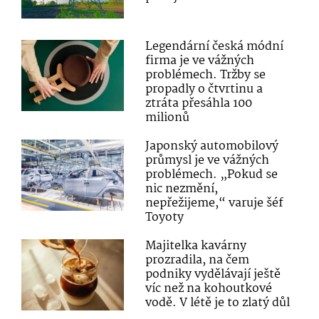
Legendární česká módní
firma je ve vážných
problémech. Tržby se
propadly o čtvrtinu a
ztráta přesáhla 100
milionů
Japonský automobilový
průmysl je ve vážných
problémech. „Pokud se
nic nezmění,
nepřežijeme,“ varuje šéf
Toyoty
Majitelka kavárny
prozradila, na čem
podniky vydělávají ještě
víc než na kohoutkové
vodě. V létě je to zlatý důl