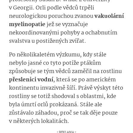
v Georgii. Orli podle vědců trpěli
neurologickou poruchou zvanou
vakuolární
myelinopatie
jež se vyznačuje
nekoordinovanými pohyby a ochabnutím
svalstva u postižených zvířat.
Po několikaletém výzkumu, kdy stále
nebylo jasné co tyto potíže ptákům
způsobuje se tým vědců zaměřil na rostlinu
přeslenici vodní
, která se po americkém
kontinentu invazivně šíří. Právě výskyt této
rostliny se totiž shodoval s oblastmi, kde
byla úmrtí orlů prokázaná. Stále ale
zůstávalo záhadou, proč se tak děje pouze
v některých lokalitách.