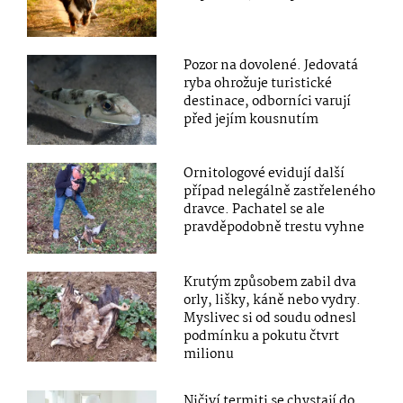
Pozor na dovolené. Jedovatá
ryba ohrožuje turistické
destinace, odborníci varují
před jejím kousnutím
Ornitologové evidují další
případ nelegálně zastřeleného
dravce. Pachatel se ale
pravděpodobně trestu vyhne
Krutým způsobem zabil dva
orly, lišky, káně nebo vydry.
Myslivec si od soudu odnesl
podmínku a pokutu čtvrt
milionu
Ničiví termiti se chystají do