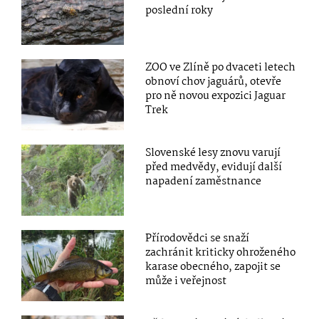
poslední roky
ZOO ve Zlíně po dvaceti letech
obnoví chov jaguárů, otevře
pro ně novou expozici Jaguar
Trek
Slovenské lesy znovu varují
před medvědy, evidují další
napadení zaměstnance
Přírodovědci se snaží
zachránit kriticky ohroženého
karase obecného, zapojit se
může i veřejnost