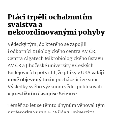
Ptáci trpěli ochabnutím
svalstva a
nekoordinovaný­mi pohyby
Vědecký tým, do kterého se zapojili
i odborníci z Biologického centra AV ČR,
Centra Algatech Mikrobiologického ústavu
AV ČR a Jihočeské univerzity v Českých
Budějovicích potvrdil, že ptáky v USA
zabíjí
nově objevený toxin
pocházející ze sinic.
Výsledky svého výzkumu vědci publikovali
v prestižním časopise Science
.
Téměř 20 let se těmto úhynům věnoval tým
profesorky Susan B. Wilde z Univerzity