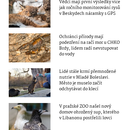
Vědci mají první výsledky více
jak ročního monitorování rysů
v Beskydech náramky s GPS
Ochránci přírody mají
podezření na račí mor u CHKO
Brdy, lidem radí nevstupovat
do vody
Lidé stále krmí přemnožené
nutrie v Mladé Boleslavi.
Město je muselo začít
odchytávat do klecí
V pražské ZOO našel nový
domov ohrožený sup, kterého
v Libanonu postřelili lovci