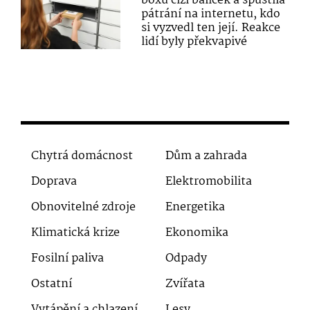
boxu cizí balíček a spustila
pátrání na internetu, kdo
si vyzvedl ten její. Reakce
lidí byly překvapivé
Chytrá domácnost
Dům a zahrada
Doprava
Elektromobilita
Obnovitelné zdroje
Energetika
Klimatická krize
Ekonomika
Fosilní paliva
Odpady
Ostatní
Zvířata
Vytápění a chlazení
Lesy