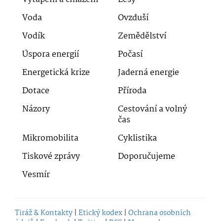
Voda
Ovzduší
Vodík
Zemědělství
Úspora energií
Počasí
Energetická krize
Jaderná energie
Dotace
Příroda
Názory
Cestování a volný
čas
Mikromobilita
Cyklistika
Tiskové zprávy
Doporučujeme
Vesmír
Tiráž & Kontakty
|
Etický kodex
|
Ochrana osobních