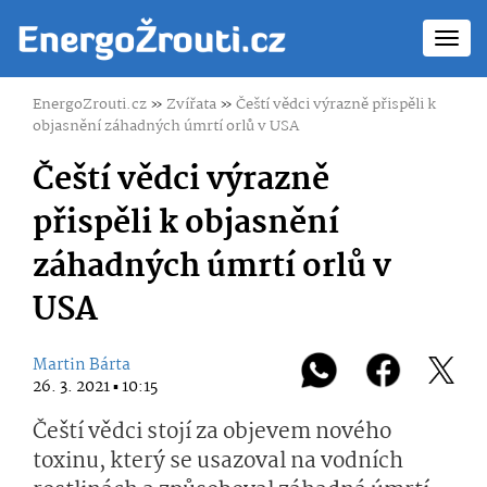
Toggl
navig
EnergoZrouti.cz
»
Zvířata
»
Čeští vědci výrazně přispěli k
objasnění záhadných úmrtí orlů v USA
Čeští vědci výrazně
přispěli k objasnění
záhadných úmrtí orlů v
USA
Martin Bárta
26. 3. 2021 ▪ 10:15
Čeští vědci stojí za objevem nového
toxinu, který se usazoval na vodních