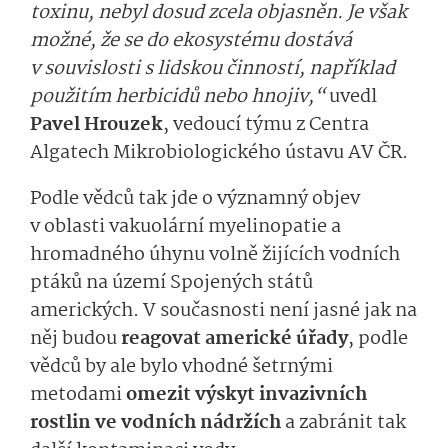
toxinu, nebyl dosud zcela objasněn. Je však
možné, že se do ekosystému dostává
v souvislosti s lidskou činností, například
použitím herbicidů nebo hnojiv,“
uvedl
Pavel Hrouzek
, vedoucí týmu z Centra
Algatech Mikrobiologického ústavu AV ČR.
Podle vědců tak jde o významný objev
v oblasti vakuolární myelinopatie a
hromadného úhynu volně žijících vodních
ptáků na území Spojených států
amerických. V současnosti není jasné jak na
něj budou
reagovat americké úřady
, podle
vědců by ale bylo vhodné šetrnými
metodami
omezit výskyt invazivních
rostlin ve vodních nádržích
a zabránit tak