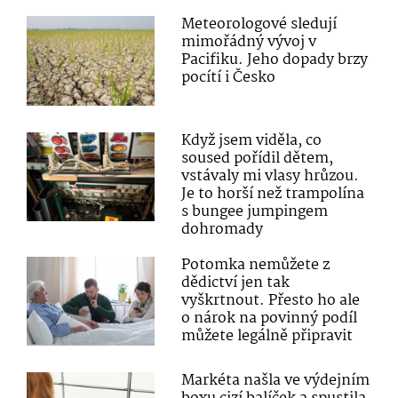
Meteorologové sledují
mimořádný vývoj v
Pacifiku. Jeho dopady brzy
pocítí i Česko
Když jsem viděla, co
soused pořídil dětem,
vstávaly mi vlasy hrůzou.
Je to horší než trampolína
s bungee jumpingem
dohromady
Potomka nemůžete z
dědictví jen tak
vyškrtnout. Přesto ho ale
o nárok na povinný podíl
můžete legálně připravit
Markéta našla ve výdejním