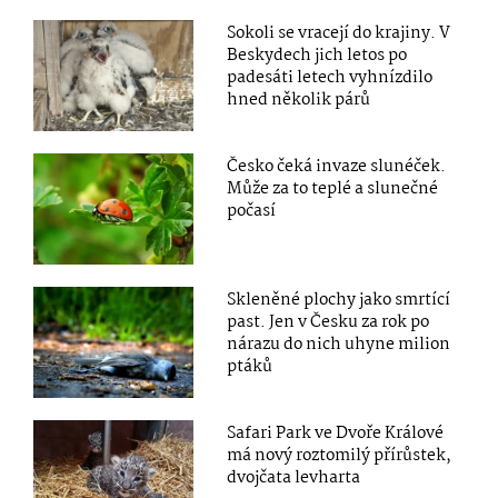
Sokoli se vracejí do krajiny. V
Beskydech jich letos po
padesáti letech vyhnízdilo
hned několik párů
Česko čeká invaze slunéček.
Může za to teplé a slunečné
počasí
Skleněné plochy jako smrtící
past. Jen v Česku za rok po
nárazu do nich uhyne milion
ptáků
Safari Park ve Dvoře Králové
má nový roztomilý přírůstek,
dvojčata levharta