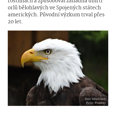
rostlinách a způsoboval záhadná úmrtí
orlů bělohlavých ve Spojených státech
amerických. Původní výzkum trval přes
20 let.
Orel bělohlavý
Foto
: Pixabay