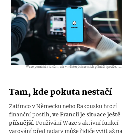
Waze pomáhá řidičům, ale v některých zemích přináší i potíže. ,
...
Tam, kde pokuta nestačí
Zatímco v Německu nebo Rakousku hrozí
finanční postih,
ve Francii je situace ještě
přísnější.
Používání Waze s aktivní funkcí
varování před radary může řidiče vyjít až na