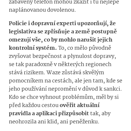
zabavený telefon mohou zkazit i tu nejlépe
naplánovanou dovolenou.
Policie i dopravní experti upozorňují, že
legislativa se zpřísňuje a země postupně
omezují vše, co by mohlo narušit jejich
kontrolní systém.
To, co mělo původně
zvyšovat bezpečnost a plynulost dopravy,
se tak paradoxně v některých regionech
stává rizikem. Waze zůstává skvělým
pomocníkem na cestách, ale jen tam, kde se
jeho používání nepromění v důvod k sankci.
Kdo se chce vyhnout problémům, měl by si
před každou cestou
ověřit aktuální
pravidla a aplikaci přizpůsobit
tak, aby
neohrozila ani klid, ani peněženku.