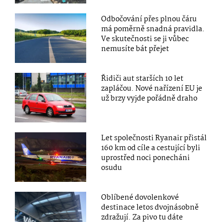
Odbočování přes plnou čáru
má poměrně snadná pravidla.
Ve skutečnosti se ji vůbec
nemusíte bát přejet
Řidiči aut starších 10 let
zapláčou. Nové nařízení EU je
už brzy vyjde pořádně draho
Let společnosti Ryanair přistál
160 km od cíle a cestující byli
uprostřed noci ponecháni
osudu
Oblíbené dovolenkové
destinace letos dvojnásobně
zdražují. Za pivo tu dáte