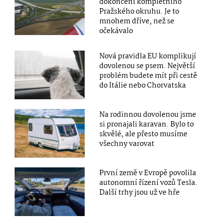
dokončení kompletního
Pražského okruhu. Je to
mnohem dříve, než se
očekávalo
Nová pravidla EU komplikují
dovolenou se psem. Největší
problém budete mít při cestě
do Itálie nebo Chorvatska
Na rodinnou dovolenou jsme
si pronajali karavan. Bylo to
skvělé, ale přesto musíme
všechny varovat
První země v Evropě povolila
autonomní řízení vozů Tesla.
Další trhy jsou už ve hře