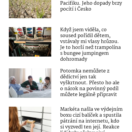
Pacifiku. Jeho dopady brzy
pocítí i Česko
Když jsem viděla, co
soused pořídil dětem,
vstávaly mi vlasy hrůzou.
Je to horší než trampolína
s bungee jumpingem
dohromady
Potomka nemůžete z
dědictví jen tak
vyškrtnout. Přesto ho ale
o nárok na povinný podíl
můžete legálně připravit
Markéta našla ve výdejním
boxu cizí balíček a spustila
pátrání na internetu, kdo
si vyzvedl ten její. Reakce