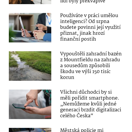
lidí byly překvapivé
Používáte v práci umělou
inteligenci? Od srpna
budete povinni její využití
přiznat, jinak hrozí
finanční postih
Vypouštěli zahradní bazén
z Mountfieldu na zahradu
a sousedům způsobili
škodu ve výši 150 tisíc
korun
Všichni důchodci by si
měli pořídit smartphone.
„Nemůžeme kvůli jedné
generaci brzdit digitalizaci
celého Česka“
Městská policie mi