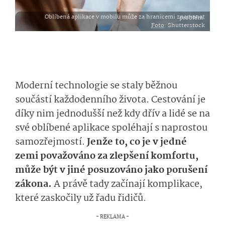
Oblíbená aplikace v mobilu může za hranicemi znamenat problém.
Foto
: Shutterstock
Moderní technologie se staly běžnou
součástí každodenního života. Cestování je
díky nim jednodušší než kdy dřív a lidé se na
své oblíbené aplikace spoléhají s naprostou
samozřejmostí.
Jenže to, co je v jedné
zemi považováno za zlepšení komfortu,
může být v jiné posuzováno jako porušení
zákona.
A právě tady začínají komplikace,
které zaskočily už řadu řidičů.