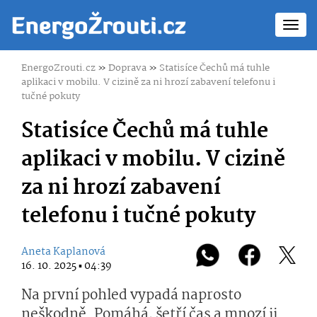
Toggl
navig
EnergoZrouti.cz
»
Doprava
»
Statisíce Čechů má tuhle
aplikaci v mobilu. V cizině za ni hrozí zabavení telefonu i
tučné pokuty
Statisíce Čechů má tuhle
aplikaci v mobilu. V cizině
za ni hrozí zabavení
telefonu i tučné pokuty
Aneta Kaplanová
16. 10. 2025 ▪ 04:39
Na první pohled vypadá naprosto
neškodně. Pomáhá, šetří čas a mnozí ji