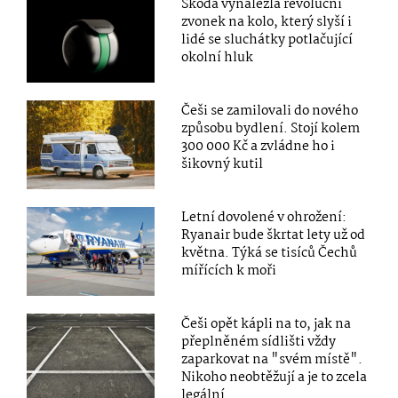
Škoda vynalezla revoluční
zvonek na kolo, který slyší i
lidé se sluchátky potlačující
okolní hluk
Češi se zamilovali do nového
způsobu bydlení. Stojí kolem
300 000 Kč a zvládne ho i
šikovný kutil
Letní dovolené v ohrožení:
Ryanair bude škrtat lety už od
května. Týká se tisíců Čechů
mířících k moři
Češi opět kápli na to, jak na
přeplněném sídlišti vždy
zaparkovat na "svém místě".
Nikoho neobtěžují a je to zcela
legální