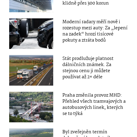
klidně přes 300 korun
Moderní radary měří nově i
rozestup mezi auty: Za „lepení
na zadek“ hrozí tisícové
pokuty a ztráta bodů
Stát prodlužuje platnost
dálničních známek. Za
stejnou cenu ji můžete
používat až 2× déle
Praha změnila provoz MHD:
Přehled všech tramvajových a
autobusových linek, kterých
se to týká
Byl zveřejněn termín