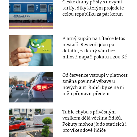
České dráhy přišly s novými
tarify, díky kterým projedete
celou republiku za pár korun
Platný kupón na Lítačce letos
nestačí: Revizoři jdou po
detailu, za který vám bez
milosti napaří pokutu 1 200 Kč
Od července vstoupí v platnost
změna povinné výbavy u
nových aut. Řidiči by se na ni
měli připravit předem
Tuhle chybu s přívěsným
vozíkem dělá většina řidičů.
Pokuty mohou jít do statisíců i
pro víkendové řidiče