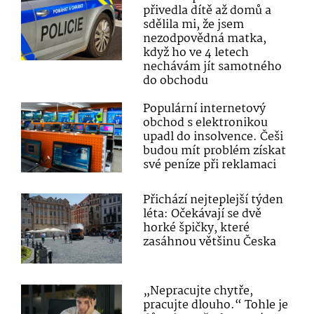
přivedla dítě až domů a
sdělila mi, že jsem
nezodpovědná matka,
když ho ve 4 letech
nechávám jít samotného
do obchodu
Populární internetový
obchod s elektronikou
upadl do insolvence. Češi
budou mít problém získat
své peníze při reklamaci
Přichází nejteplejší týden
léta: Očekávají se dvě
horké špičky, které
zasáhnou většinu Česka
„Nepracujte chytře,
pracujte dlouho.“ Tohle je