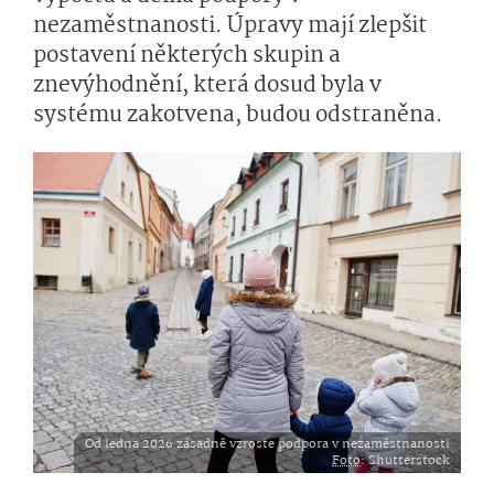
nezaměstnanosti. Úpravy mají zlepšit
postavení některých skupin a
znevýhodnění, která dosud byla v
systému zakotvena, budou odstraněna.
Od ledna 2026 zásadně vzroste podpora v nezaměstnanosti
Foto
: Shutterstock