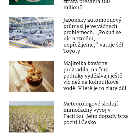
ztráta přesáhla 100
milionů
Japonský automobilový
průmysl je ve vážných
problémech. „Pokud se
nic nezmění,
nepřežijeme,“ varuje šéf
Toyoty
Majitelka kavárny
prozradila, na čem
podniky vydělávají ještě
víc než na kohoutkové
vodě. V létě je to zlatý důl
Meteorologové sledují
mimořádný vývoj v
Pacifiku. Jeho dopady brzy
pocítí i Česko