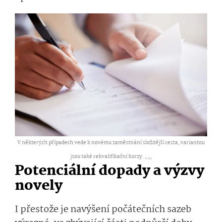
V některých případech vede k novému zaměstnání složitější cesta, variantou
jsou také rekvalifikační kurzy. ,
...
Potenciální dopady a výzvy
novely
I přestože je navýšení počátečních sazeb