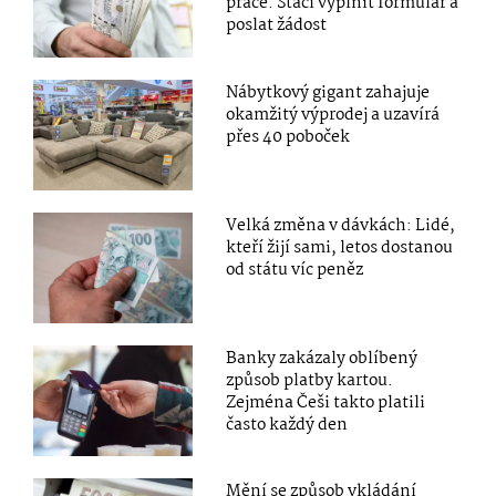
práce. Stačí vyplnit formulář a
poslat žádost
Nábytkový gigant zahajuje
okamžitý výprodej a uzavírá
přes 40 poboček
Velká změna v dávkách: Lidé,
kteří žijí sami, letos dostanou
od státu víc peněz
Banky zakázaly oblíbený
způsob platby kartou.
Zejména Češi takto platili
často každý den
Mění se způsob vkládání