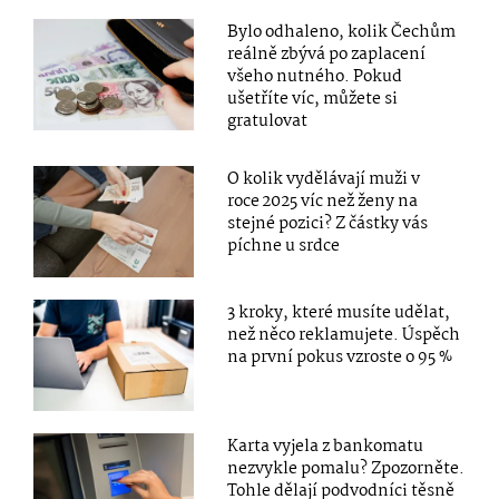
Bylo odhaleno, kolik Čechům
reálně zbývá po zaplacení
všeho nutného. Pokud
ušetříte víc, můžete si
gratulovat
O kolik vydělávají muži v
roce 2025 víc než ženy na
stejné pozici? Z částky vás
píchne u srdce
3 kroky, které musíte udělat,
než něco reklamujete. Úspěch
na první pokus vzroste o 95 %
Karta vyjela z bankomatu
nezvykle pomalu? Zpozorněte.
Tohle dělají podvodníci těsně