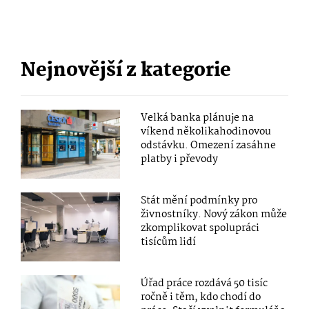
Nejnovější z kategorie
Velká banka plánuje na
víkend několikahodinovou
odstávku. Omezení zasáhne
platby i převody
Stát mění podmínky pro
živnostníky. Nový zákon může
zkomplikovat spolupráci
tisícům lidí
Úřad práce rozdává 50 tisíc
ročně i těm, kdo chodí do