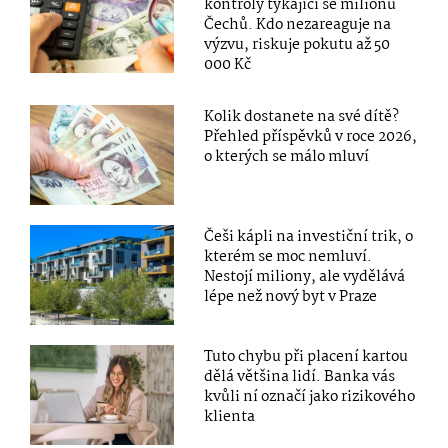
kontroly týkající se milionů
Čechů. Kdo nezareaguje na
výzvu, riskuje pokutu až 50
000 Kč
Kolik dostanete na své dítě?
Přehled příspěvků v roce 2026,
o kterých se málo mluví
Češi kápli na investiční trik, o
kterém se moc nemluví.
Nestojí miliony, ale vydělává
lépe než nový byt v Praze
Tuto chybu při placení kartou
dělá většina lidí. Banka vás
kvůli ní označí jako rizikového
klienta