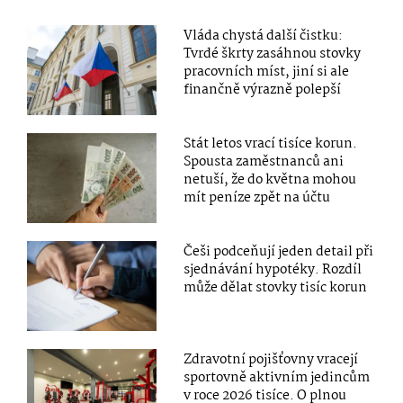
Vláda chystá další čistku:
Tvrdé škrty zasáhnou stovky
pracovních míst, jiní si ale
finančně výrazně polepší
Stát letos vrací tisíce korun.
Spousta zaměstnanců ani
netuší, že do května mohou
mít peníze zpět na účtu
Češi podceňují jeden detail při
sjednávání hypotéky. Rozdíl
může dělat stovky tisíc korun
Zdravotní pojišťovny vracejí
sportovně aktivním jedincům
v roce 2026 tisíce. O plnou