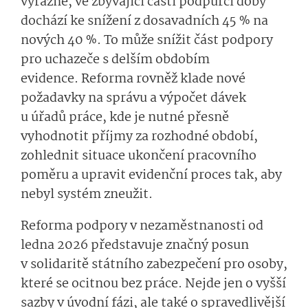
výrazné, ve zbývající části podpůrčí doby
dochází ke snížení z dosavadních 45 % na
nových 40 %. To může snížit část podpory
pro uchazeče s delším obdobím
evidence. Reforma rovněž klade nové
požadavky na správu a výpočet dávek
u úřadů práce, kde je nutné přesně
vyhodnotit příjmy za rozhodné období,
zohlednit situace ukončení pracovního
poměru a upravit evidenční proces tak, aby
nebyl systém zneužit.
Reforma podpory v nezaměstnanosti od
ledna 2026 představuje značný posun
v solidaritě státního zabezpečení pro osoby,
které se ocitnou bez práce. Nejde jen o vyšší
sazby v úvodní fázi, ale také o spravedlivější