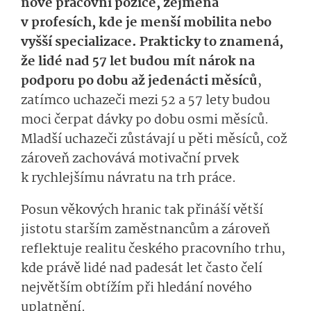
nové pracovní pozice, zejména
v profesích, kde je menší mobilita nebo
vyšší specializace. Prak­ticky to znamená,
že lidé nad 57 let budou mít nárok na
podporu po dobu až jedenácti měsíců
,
zatímco uchazeči mezi 52 a 57 lety budou
moci čerpat dávky po dobu osmi měsíců.
Mladší uchazeči zůstávají u pěti měsíců, což
zároveň zachovává motivační prvek
k rychlejšímu návratu na trh práce.
Posun věkových hranic tak přináší větší
jistotu starším zaměstnancům a zároveň
reflektuje realitu českého pracovního trhu,
kde právě lidé nad padesát let často čelí
největším obtížím při hledání nového
uplatnění.