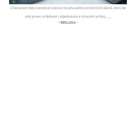
Úřad práce vždy znamenal nutnost mnoha administrativních úkonů, dnes lze
celý proces zvládnout s objednáním a výrazně rychleji. ,
...