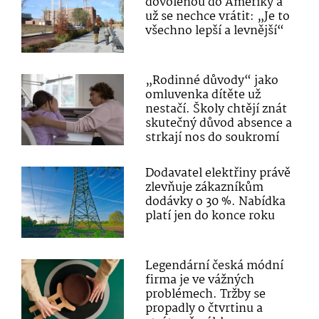
dovolenou do Ameriky a
už se nechce vrátit: „Je to
všechno lepší a levnější“
„Rodinné důvody“ jako
omluvenka dítěte už
nestačí. Školy chtějí znát
skutečný důvod absence a
strkají nos do soukromí
Dodavatel elektřiny právě
zlevňuje zákazníkům
dodávky o 30 %. Nabídka
platí jen do konce roku
Legendární česká módní
firma je ve vážných
problémech. Tržby se
propadly o čtvrtinu a