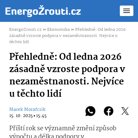
Toggl
navig
EnergoZrouti.cz
»
Ekonomika
»
Přehledně: Od ledna 2026
zásadně vzroste podpora v nezaměstnanosti. Nejvíce u
těchto lidí
Přehledně: Od ledna 2026
zásadně vzroste podpora v
nezaměstnanosti. Nejvíce
u těchto lidí
Marek Morafcsik
15. 10. 2025 ▪ 15:45
Příští rok se významně změní způsob
výpočtu a délka podpory v