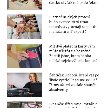
částku si však málokdo řekne
Platy dělnických profesí
budou v roce 2026 trhat
rekordy a vyrovnají se platům
manažerů a IT expertů
Mít dvě platební karty vám
může ušetřit tisíce ročně:
Zjistili jsme, která banka
nabízí nejvíc výhod a bonusů
Žebříček 8 oborů, které vás po
škole vystřelí nad 100 000 Kč.
Firmy už teď zoufale shánějí
absolventy
Finanční úřad rozjel rozsáhlé