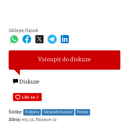
Sdílejte článek
Vstoupit do diskuze
Diskuze
Štítky:
Podpora
Nezaměstnanost
Peníze
Zdroj:
e15.cz, finance.cz