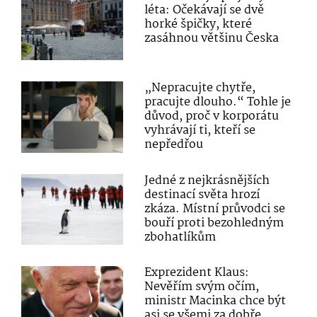
léta: Očekávají se dvě
horké špičky, které
zasáhnou většinu Česka
„Nepracujte chytře,
pracujte dlouho.“ Tohle je
důvod, proč v korporátu
vyhrávají ti, kteří se
nepředřou
Jedné z nejkrásnějších
destinací světa hrozí
zkáza. Místní průvodci se
bouří proti bezohledným
zbohatlíkům
Exprezident Klaus:
Nevěřím svým očím,
ministr Macinka chce být
asi se všemi za dobře