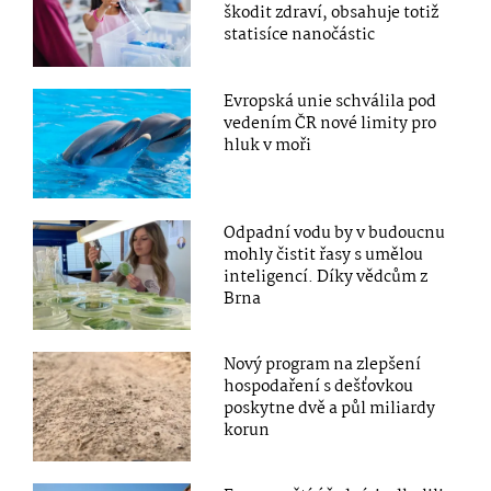
škodit zdraví, obsahuje totiž
statisíce nanočástic
Evropská unie schválila pod
vedením ČR nové limity pro
hluk v moři
Odpadní vodu by v budoucnu
mohly čistit řasy s umělou
inteligencí. Díky vědcům z
Brna
Nový program na zlepšení
hospodaření s dešťovkou
poskytne dvě a půl miliardy
korun