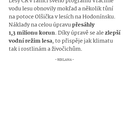
Lesy ČR v rámci svého programu Vracíme
vodu lesu obnovily mokřad a několik tůní
na potoce Olšička v lesích na Hodonínsku.
Náklady na celou úpravu
přesáhly
1,3 milionu korun
. Díky úpravě se ale
zlepší
vodní režim lesa
, to přispěje jak klimatu
tak i rostlinám a živočichům.