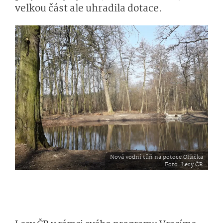
velkou část ale uhradila dotace.
Nová vodní tůň na potoce Olšička
Foto
: Lesy ČR