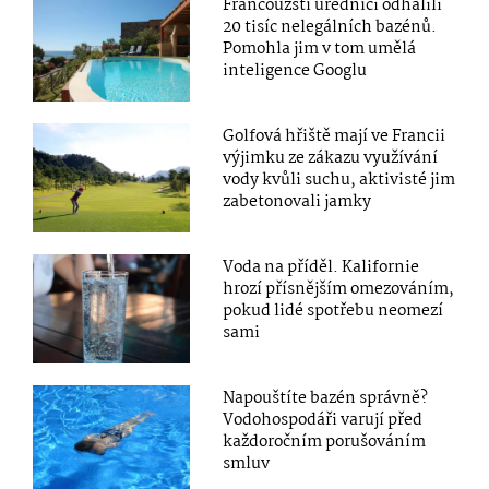
Francouzští úředníci odhalili
20 tisíc nelegálních bazénů.
Pomohla jim v tom umělá
inteligence Googlu
Golfová hřiště mají ve Francii
výjimku ze zákazu využívání
vody kvůli suchu, aktivisté jim
zabetonovali jamky
Voda na příděl. Kalifornie
hrozí přísnějším omezováním,
pokud lidé spotřebu neomezí
sami
Napouštíte bazén správně?
Vodohospodáři varují před
každoročním porušováním
smluv