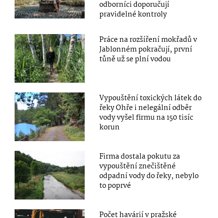
odborníci doporučují
pravidelné kontroly
Práce na rozšíření mokřadů v
Jablonném pokračují, první
tůně už se plní vodou
Vypouštění toxických látek do
řeky Ohře i nelegální odběr
vody vyšel firmu na 150 tisíc
korun
Firma dostala pokutu za
vypouštění znečištěné
odpadní vody do řeky, nebylo
to poprvé
Počet havárií v pražské