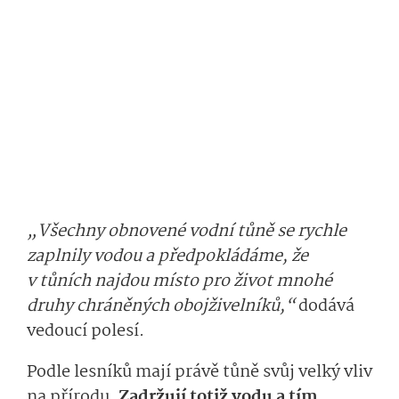
„Všechny obnovené vodní tůně se rychle
zaplnily vodou a předpokládáme, že
v tůních najdou místo pro život mnohé
druhy chráněných obojživelníků,“
dodává
vedoucí polesí.
Podle lesníků mají právě tůně svůj velký vliv
na přírodu.
Zadržují totiž vodu a tím