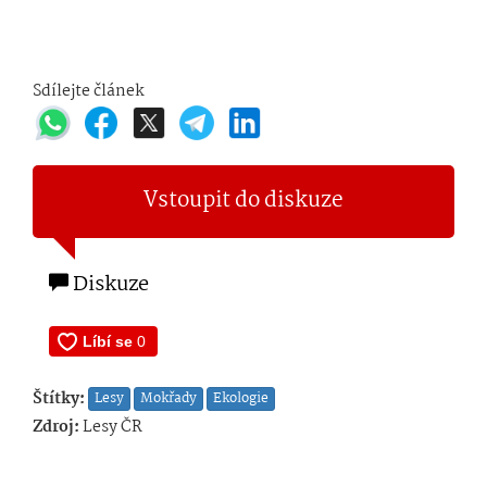
Sdílejte článek
Vstoupit do diskuze
Diskuze
Štítky:
Lesy
Mokřady
Ekologie
Zdroj:
Lesy ČR