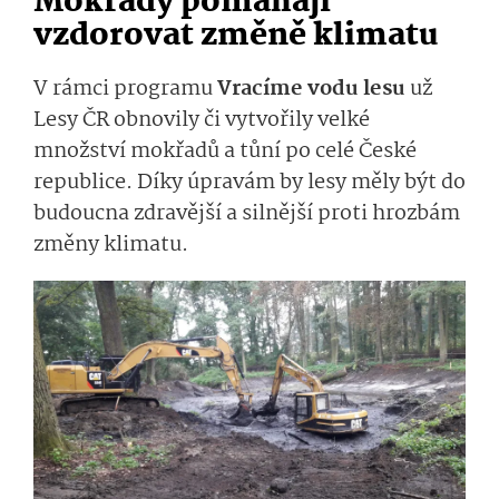
Mokřady pomáhají
vzdorovat změně klimatu
V rámci programu
Vracíme vodu lesu
už
Lesy ČR obnovily či vytvořily velké
množství mokřadů a tůní po celé České
republice. Díky úpravám by lesy měly být do
budoucna zdravější a silnější proti hrozbám
změny klimatu.