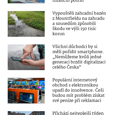
finanční postih
Vypouštěli zahradní bazén
z Mountfieldu na zahradu
a sousedům způsobili
škodu ve výši 150 tisíc
korun
Všichni důchodci by si
měli pořídit smartphone.
„Nemůžeme kvůli jedné
generaci brzdit digitalizaci
celého Česka“
Populární internetový
obchod s elektronikou
upadl do insolvence. Češi
budou mít problém získat
své peníze při reklamaci
Přichází nejteplejší týden