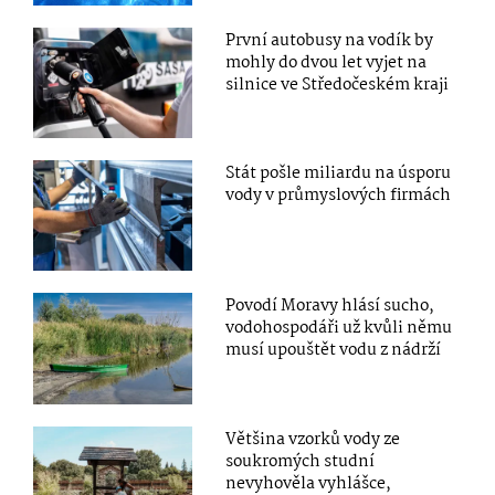
První autobusy na vodík by
mohly do dvou let vyjet na
silnice ve Středočeském kraji
Stát pošle miliardu na úsporu
vody v průmyslových firmách
Povodí Moravy hlásí sucho,
vodohospodáři už kvůli němu
musí upouštět vodu z nádrží
Většina vzorků vody ze
soukromých studní
nevyhověla vyhlášce,