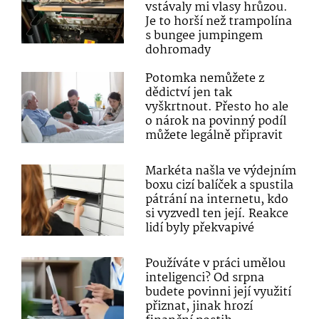
vstávaly mi vlasy hrůzou.
Je to horší než trampolína
s bungee jumpingem
dohromady
Potomka nemůžete z
dědictví jen tak
vyškrtnout. Přesto ho ale
o nárok na povinný podíl
můžete legálně připravit
Markéta našla ve výdejním
boxu cizí balíček a spustila
pátrání na internetu, kdo
si vyzvedl ten její. Reakce
lidí byly překvapivé
Používáte v práci umělou
inteligenci? Od srpna
budete povinni její využití
přiznat, jinak hrozí