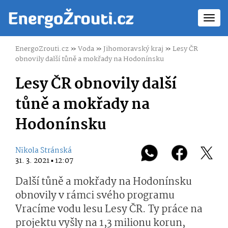
Toggl
navig
EnergoZrouti.cz
»
Voda
»
Jihomoravský kraj
»
Lesy ČR
obnovily další tůně a mokřady na Hodonínsku
Lesy ČR obnovily další
tůně a mokřady na
Hodonínsku
Nikola Stránská
31. 3. 2021 ▪ 12:07
Další tůně a mokřady na Hodonínsku
obnovily v rámci svého programu
Vracíme vodu lesu Lesy ČR. Ty práce na
projektu vyšly na 1,3 milionu korun,