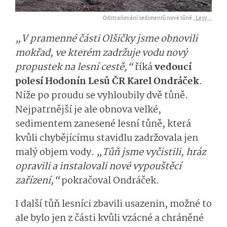
Odstraňování sedimentů nové tůně ,
Lesy...
„V pramenné části Olšičky jsme obnovili
mokřad, ve kterém zadržuje vodu nový
propustek na lesní cestě,“
říká
vedoucí
polesí Hodonín Lesů ČR Karel Ondráček
.
Níže po proudu se vyhloubily dvě tůně.
Nejpatrnější je ale obnova velké,
sedimentem zanesené lesní tůně, která
kvůli chybějícímu stavidlu zadržovala jen
malý objem vody.
„Tůň jsme vyčistili, hráz
opravili a instalovali nové vypouštěcí
zařízení,“
pokračoval Ondráček.
I další tůň lesníci zbavili usazenin, možné to
ale bylo jen z části kvůli vzácné a chráněné