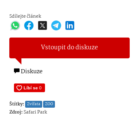
Sdílejte článek
Vstoupit do diskuze
Diskuze
Štítky:
Zvířata
ZOO
Zdroj:
Safari Park