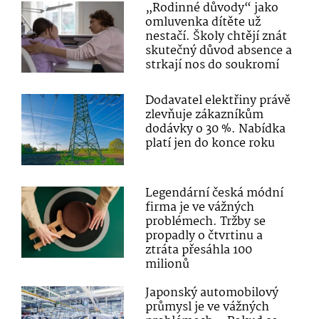
„Rodinné důvody“ jako
omluvenka dítěte už
nestačí. Školy chtějí znát
skutečný důvod absence a
strkají nos do soukromí
Dodavatel elektřiny právě
zlevňuje zákazníkům
dodávky o 30 %. Nabídka
platí jen do konce roku
Legendární česká módní
firma je ve vážných
problémech. Tržby se
propadly o čtvrtinu a
ztráta přesáhla 100
milionů
Japonský automobilový
průmysl je ve vážných