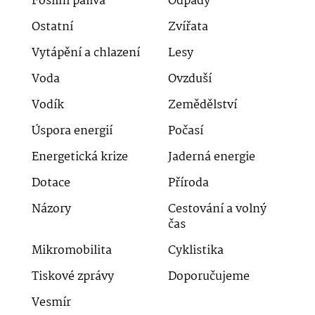
Fosilní paliva
Odpady
Ostatní
Zvířata
Vytápění a chlazení
Lesy
Voda
Ovzduší
Vodík
Zemědělství
Úspora energií
Počasí
Energetická krize
Jaderná energie
Dotace
Příroda
Názory
Cestování a volný
čas
Mikromobilita
Cyklistika
Tiskové zprávy
Doporučujeme
Vesmír