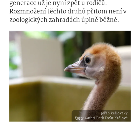
generace už je nyní zpět u rodičů.
Rozmnožení těchto druhů přitom není v
zoologických zahradách úplně běžné.
Jeřáb královský
Foto
: Safari Park Dvůr Králové