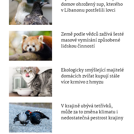
domov ohrožený sup, kterého
v Libanonu postřelili lovci
Země podle vědců zažívá šesté
masové vymírání způsobené
lidskou činností
Ekologicky smýšlející majitelé
domácích zvířat kupují stále
více krmivo z hmyzu
V krajině ubývá tetřívků,
může za to změna klimatu i
nedostatečná pestrost krajiny