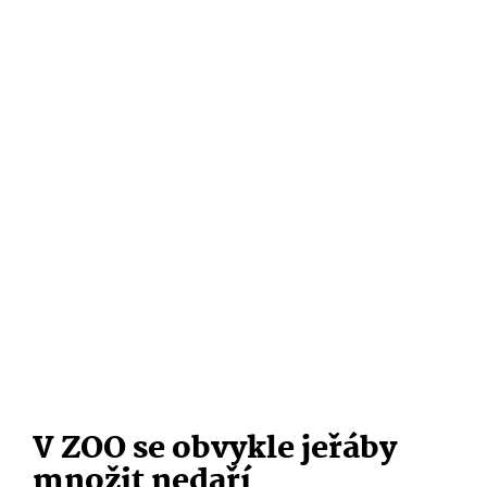
V ZOO se obvykle jeřáby
množit nedaří