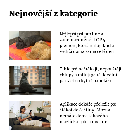
Nejnovější z kategorie
Nejlepší psi pro líné a
zaneprázdněné: TOP 5
plemen, která milují klid a
vydrží doma sama celý den
Tihle psi neštěkají, nepouštějí
chlupy a milují gauč. Ideální
parťáci do bytu i paneláku
Aplikace dokáže přeložit psí
štěkot do češtiny. Možná
nemáte doma takového
mazlíčka, jak si myslíte