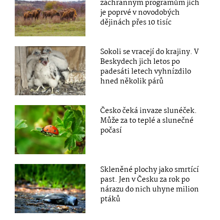
záchranným programům jich
je poprvé v novodobých
dějinách přes 10 tisíc
Sokoli se vracejí do krajiny. V
Beskydech jich letos po
padesáti letech vyhnízdilo
hned několik párů
Česko čeká invaze slunéček.
Může za to teplé a slunečné
počasí
Skleněné plochy jako smrtící
past. Jen v Česku za rok po
nárazu do nich uhyne milion
ptáků