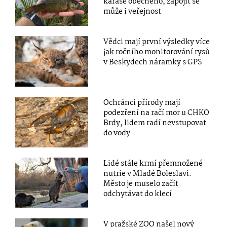
karase obecného, zapojit se
může i veřejnost
Vědci mají první výsledky více
jak ročního monitorování rysů
v Beskydech náramky s GPS
Ochránci přírody mají
podezření na račí mor u CHKO
Brdy, lidem radí nevstupovat
do vody
Lidé stále krmí přemnožené
nutrie v Mladé Boleslavi.
Město je muselo začít
odchytávat do klecí
V pražské ZOO našel nový