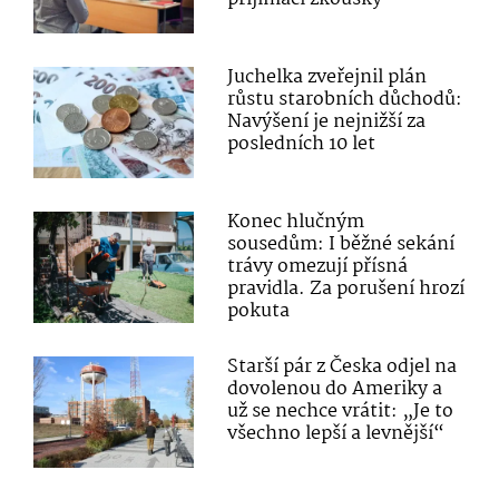
Juchelka zveřejnil plán
růstu starobních důchodů:
Navýšení je nejnižší za
posledních 10 let
Konec hlučným
sousedům: I běžné sekání
trávy omezují přísná
pravidla. Za porušení hrozí
pokuta
Starší pár z Česka odjel na
dovolenou do Ameriky a
už se nechce vrátit: „Je to
všechno lepší a levnější“