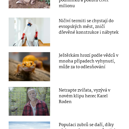
podmínku a pokutu čtvrt
milionu
Ničiví termiti se chystají do
evropských měst, zničí
dřevěné konstrukce i nábytek
Ještěrkám hrozí podle vědců v
mnoha případech vyhynutí,
může za to odlesňování
Netrapte zvířata, vyzývá v
novém klipu herec Karel
Roden
Populaci zubrů se daří, díky