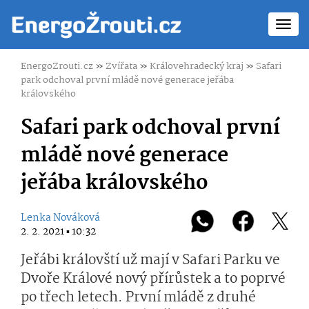
Toggl
navig
EnergoZrouti.cz
»
Zvířata
»
Královehradecký kraj
»
Safari
park odchoval první mládě nové generace jeřába
královského
Safari park odchoval první
mládě nové generace
jeřába královského
Lenka Nováková
2. 2. 2021 ▪ 10:32
Jeřábi královští už mají v Safari Parku ve
Dvoře Králové nový přírůstek a to poprvé
po třech letech. První mládě z druhé