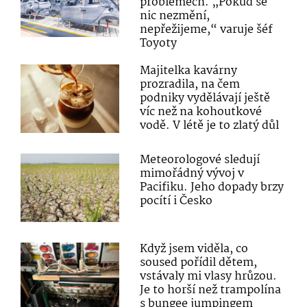
problémech. „Pokud se
nic nezmění,
nepřežijeme,“ varuje šéf
Toyoty
Majitelka kavárny
prozradila, na čem
podniky vydělávají ještě
víc než na kohoutkové
vodě. V létě je to zlatý důl
Meteorologové sledují
mimořádný vývoj v
Pacifiku. Jeho dopady brzy
pocítí i Česko
Když jsem viděla, co
soused pořídil dětem,
vstávaly mi vlasy hrůzou.
Je to horší než trampolína
s bungee jumpingem