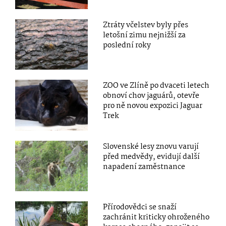
Ztráty včelstev byly přes
letošní zimu nejnižší za
poslední roky
ZOO ve Zlíně po dvaceti letech
obnoví chov jaguárů, otevře
pro ně novou expozici Jaguar
Trek
Slovenské lesy znovu varují
před medvědy, evidují další
napadení zaměstnance
Přírodovědci se snaží
zachránit kriticky ohroženého