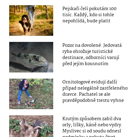
Pejskaři čelí pokutám 100
tisíc. Každý, kdo si tohle
nepohlídá, bude platit
Pozor na dovolené. Jedovatá
ryba ohrožuje turistické
destinace, odborníci varují
před jejím kousnutím
Ornitologové evidují další
případ nelegálně zastřeleného
dravce. Pachatel se ale
pravděpodobně trestu vyhne
Krutým způsobem zabil dva
orly, lišky, káně nebo vydry.
Myslivec si od soudu odnesl