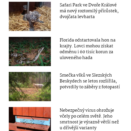
Safari Park ve Dvoře Králové
má nový roztomilý přírůstek,
dvojčata levharta
Florida odstartovala hon na
krajty. Lovci mohou získat
odměnu i 60 tisíc korun za
uloveného hada
Smečka vlků ve Slezských
Beskydech se letos rozšířila,
potvrdily to záběry z fotopastí
Nebezpečný virus ohrožuje
včely po celém světě. Jeho
smrtnost je výrazně větší než
u dřívější varianty