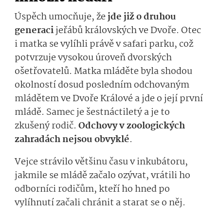
Úspěch umocňuje, že
jde již o druhou
generaci
jeřábů královských ve Dvoře. Otec
i matka se vylíhli právě v safari parku, což
potvrzuje vysokou úroveň dvorských
ošetřovatelů. Matka mláděte byla shodou
okolností dosud posledním odchovaným
mládětem ve Dvoře Králové a jde o její první
mládě. Samec je šestnáctiletý a je to
zkušený rodič.
Odchovy v zoologických
zahradách nejsou obvyklé
.
Vejce strávilo většinu času v inkubátoru,
jakmile se mládě začalo ozývat, vrátili ho
odborníci rodičům, kteří ho hned po
vylíhnutí začali chránit a starat se o něj.